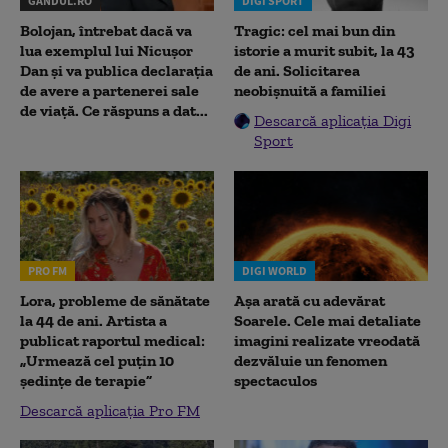
GANDUL.RO
DIGI SPORT
Bolojan, întrebat dacă va
Tragic: cel mai bun din
lua exemplul lui Nicușor
istorie a murit subit, la 43
Dan și va publica declarația
de ani. Solicitarea
de avere a partenerei sale
neobișnuită a familiei
de viață. Ce răspuns a dat...
Descarcă aplicația Digi
Sport
PRO FM
DIGI WORLD
Lora, probleme de sănătate
Așa arată cu adevărat
la 44 de ani. Artista a
Soarele. Cele mai detaliate
publicat raportul medical:
imagini realizate vreodată
„Urmează cel puțin 10
dezvăluie un fenomen
ședințe de terapie”
spectaculos
Descarcă aplicația Pro FM