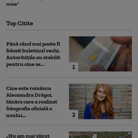
mine”
Top Citite
Până când mai poate fi
folosit buletinul vechi.
Autoritățile au stabilit
pentru cine se...
1
Cine este românca
Alecsandra Drăgoi,
tânăra care a realizat
fotografia oficială a
2
noului...
„Nu am mai văzut