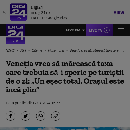
Digi24
VIEW
m.digi24.ro
FREE - In Google Play
LIVE TV
LIVE FM
HOME
Știri
Externe
Mapamond
Veneția vrea să mărească taxa care trebuia să-i sperie pe turiștii de o zi: „Un eşec total. Oraşul este încă plin”
Veneția vrea să mărească taxa
care trebuia să-i sperie pe turiștii
de o zi: „Un eşec total. Oraşul este
încă plin”
Data publicării:
12.07.2024 16:35