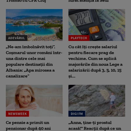
Tromso cu CFR Cluj”
furat atenția la Seul
ADEVĂRUL
PLAYTECH
„Ne-am îmbolnăvit toți”.
Cu cât îți crește salariul
Coșmarul unor români într-
pentru fiecare prag de
una dintre cele mai
vechime. Cum se aplică
populare destinații din
majorările din noua Lege a
Albania: „Apa mirosea a
salarizării după 3, 5, 10, 15
canalizare”
și...
NEWSWEEK
DIGI FM
Ce pensie a primit un
„Anna, ţine-ţi prostul
pensionar după 40 ani
acasă!" Reacţii după ce un