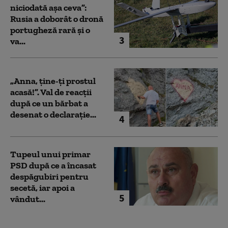
niciodată așa ceva”:
Rusia a doborât o dronă
portugheză rară și o
3
va...
„Anna, ţine-ţi prostul
acasă!”. Val de reacții
după ce un bărbat a
desenat o declarație...
4
Tupeul unui primar
PSD după ce a încasat
despăgubiri pentru
secetă, iar apoi a
5
vândut...