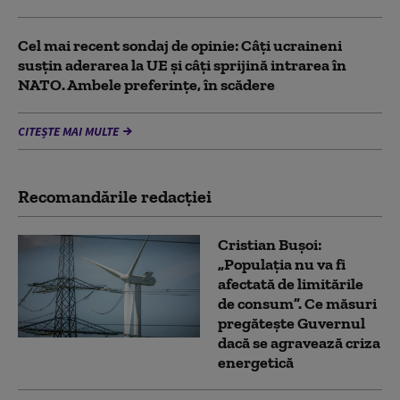
Cel mai recent sondaj de opinie: Câți ucraineni
susțin aderarea la UE și câți sprijină intrarea în
NATO. Ambele preferințe, în scădere
CITEȘTE MAI MULTE
Recomandările redacţiei
Cristian Bușoi:
„Populația nu va fi
afectată de limitările
de consum”. Ce măsuri
pregătește Guvernul
dacă se agravează criza
energetică