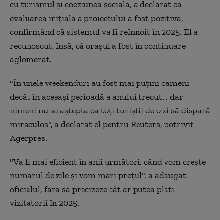
cu turismul şi coeziunea socială, a declarat că
evaluarea iniţială a proiectului a fost pozitivă,
confirmând că sistemul va fi reînnoit în 2025. El a
recunoscut, însă, că oraşul a fost în continuare
aglomerat.
"În unele weekenduri au fost mai puţini oameni
decât în aceeaşi perioadă a anului trecut... dar
nimeni nu se aştepta ca toţi turiştii de o zi să dispară
miraculos", a declarat el pentru Reuters, potrivit
Agerpres.
"Va fi mai eficient în anii următori, când vom creşte
numărul de zile şi vom mări preţul", a adăugat
oficialul, fără să precizeze cât ar putea plăti
vizitatorii în 2025.