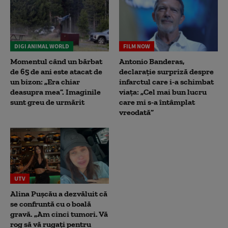
DIGI ANIMAL WORLD
FILM NOW
Momentul când un bărbat
Antonio Banderas,
de 65 de ani este atacat de
declarație surpriză despre
un bizon: „Era chiar
infarctul care i-a schimbat
deasupra mea”. Imaginile
viața: „Cel mai bun lucru
sunt greu de urmărit
care mi s-a întâmplat
vreodată”
UTV
Alina Pușcău a dezvăluit că
se confruntă cu o boală
gravă. „Am cinci tumori. Vă
rog să vă rugați pentru