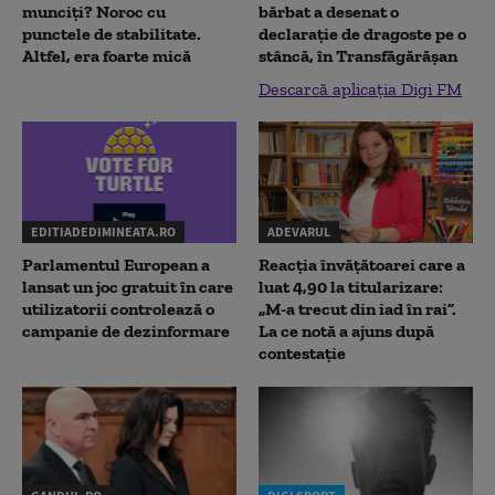
munciți? Noroc cu
bărbat a desenat o
punctele de stabilitate.
declaraţie de dragoste pe o
Altfel, era foarte mică
stâncă, în Transfăgărăşan
Descarcă aplicația Digi FM
EDITIADEDIMINEATA.RO
ADEVARUL
Parlamentul European a
Reacția învățătoarei care a
lansat un joc gratuit în care
luat 4,90 la titularizare:
utilizatorii controlează o
„M-a trecut din iad în rai”.
campanie de dezinformare
La ce notă a ajuns după
contestație