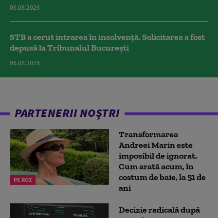
06.08.2026
STB a cerut intrarea în insolvență. Solicitarea a fost
depusă la Tribunalul București
06.08.2026
PARTENERII NOȘTRI
Transformarea
Andreei Marin este
imposibil de ignorat.
Cum arată acum, în
costum de baie, la 51 de
PE ROZ
ani
Decizie radicală după