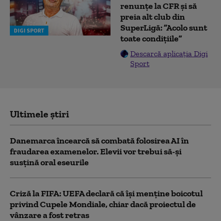
renunțe la CFR și să
preia alt club din
SuperLigă: ”Acolo sunt
DIGI SPORT
toate condițiile”
Descarcă aplicația Digi
Sport
Ultimele știri
Danemarca încearcă să combată folosirea AI în
fraudarea examenelor. Elevii vor trebui să-şi
susţină oral eseurile
Criză la FIFA: UEFA declară că îşi menţine boicotul
privind Cupele Mondiale, chiar dacă proiectul de
vânzare a fost retras