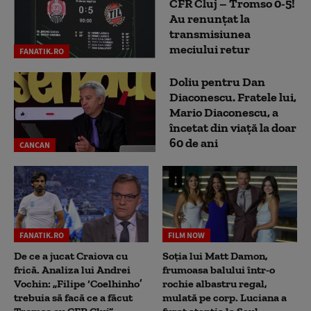
CFR Cluj – Tromso 0-5!
Au renunțat la
transmisiunea
meciului retur
FANATIK.RO
Doliu pentru Dan
Diaconescu. Fratele lui,
Mario Diaconescu, a
încetat din viață la doar
60 de ani
CANCAN
FANATIK.RO
FILM NOW
De ce a jucat Craiova cu
Soția lui Matt Damon,
frică. Analiza lui Andrei
frumoasa balului într-o
Vochin: „Filipe ‘Coelhinho’
rochie albastru regal,
trebuia să facă ce a făcut
mulată pe corp. Luciana a