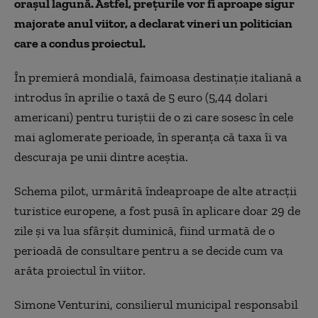
oraşul lagună. Astfel, preţurile vor fi aproape sigur
majorate anul viitor, a declarat vineri un politician
care a condus proiectul.
În premieră mondială, faimoasa destinaţie italiană a
introdus în aprilie o taxă de 5 euro (5,44 dolari
americani) pentru turiştii de o zi care sosesc în cele
mai aglomerate perioade, în speranţa că taxa îi va
descuraja pe unii dintre aceştia.
Schema pilot, urmărită îndeaproape de alte atracţii
turistice europene, a fost pusă în aplicare doar 29 de
zile şi va lua sfârşit duminică, fiind urmată de o
perioadă de consultare pentru a se decide cum va
arăta proiectul în viitor.
Simone Venturini, consilierul municipal responsabil