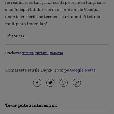
fie readucerea turiştilor sosiţi pe termen lung, care
s-au îndepărtat de oraş în ultimii ani de Veneţia,
unde închirierile pe termen scurt domină tot mai
mult piaţa imobiliară.
Editor :
I.C
Etichete:
turisti
turism
venetia
Urmărește știrile Digi24.ro și pe
Google News
Te-ar putea interesa și: