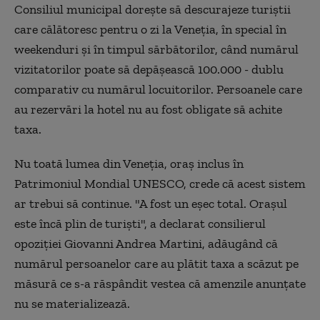
Consiliul municipal doreşte să descurajeze turiştii
care călătoresc pentru o zi la Veneţia, în special în
weekenduri şi în timpul sărbătorilor, când numărul
vizitatorilor poate să depăşească 100.000 - dublu
comparativ cu numărul locuitorilor. Persoanele care
au rezervări la hotel nu au fost obligate să achite
taxa.
Nu toată lumea din Veneţia, oraş inclus în
Patrimoniul Mondial UNESCO, crede că acest sistem
ar trebui să continue. "A fost un eşec total. Oraşul
este încă plin de turişti", a declarat consilierul
opoziţiei Giovanni Andrea Martini, adăugând că
numărul persoanelor care au plătit taxa a scăzut pe
măsură ce s-a răspândit vestea că amenzile anunţate
nu se materializează.