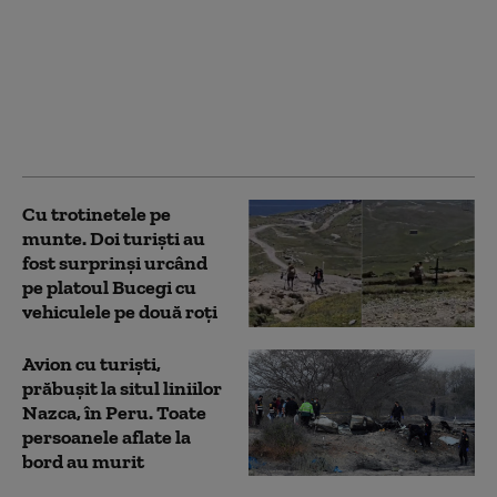
Hackerii susținuți de
statul rus vizează
rețelele Wi-Fi ale
hotelurilor pentru a
spiona turiștii, arată
un raport Microsoft
Cu trotinetele pe
munte. Doi turiști au
fost surprinși urcând
pe platoul Bucegi cu
vehiculele pe două roți
Avion cu turiști,
prăbușit la situl liniilor
Nazca, în Peru. Toate
persoanele aflate la
bord au murit