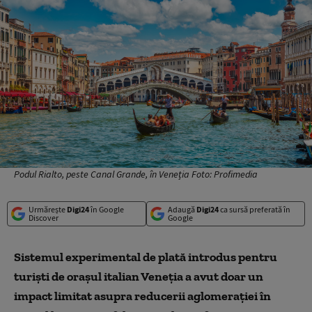
Podul Rialto, peste Canal Grande, în Veneția Foto: Profimedia
Urmărește
Digi24
în Google
Adaugă
Digi24
ca sursă preferată în
Discover
Google
Sistemul experimental de plată introdus pentru
turişti de oraşul italian Veneţia a avut doar un
impact limitat asupra reducerii aglomeraţiei în