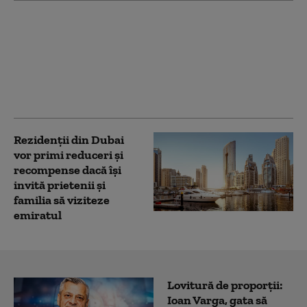
Băile Felix, la un pas de
criză: cel mai slab
sezon turistic de după
pandemie. Multe
dintre pensiuni au fost
scoase deja la vânzare
Rezidenţii din Dubai
vor primi reduceri și
recompense dacă își
invită prietenii şi
familia să viziteze
emiratul
Lovitură de proporții:
Ioan Varga, gata să