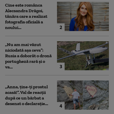
Cine este românca
Alecsandra Drăgoi,
tânăra care a realizat
fotografia oficială a
2
noului...
„Nu am mai văzut
niciodată așa ceva”:
Rusia a doborât o dronă
portugheză rară și o
3
va...
„Anna, ţine-ţi prostul
acasă!”. Val de reacții
după ce un bărbat a
desenat o declarație...
4