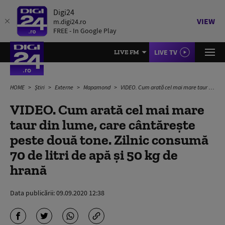
Digi24
VIEW
m.digi24.ro
FREE - In Google Play
LIVE TV
LIVE FM
HOME
Știri
Externe
Mapamond
VIDEO. Cum arată cel mai mare taur din lume, care cântărește peste două tone. Zilnic consumă 70 de litri de apă și 50 kg de hrană
VIDEO. Cum arată cel mai mare
taur din lume, care cântărește
peste două tone. Zilnic consumă
70 de litri de apă și 50 kg de
hrană
Data publicării:
09.09.2020 12:38