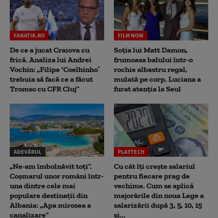
FANATIK.RO
FILM NOW
De ce a jucat Craiova cu
Soția lui Matt Damon,
frică. Analiza lui Andrei
frumoasa balului într-o
Vochin: „Filipe ‘Coelhinho’
rochie albastru regal,
trebuia să facă ce a făcut
mulată pe corp. Luciana a
Tromso cu CFR Cluj”
furat atenția la Seul
ADEVĂRUL
PLAYTECH
„Ne-am îmbolnăvit toți”.
Cu cât îți crește salariul
Coșmarul unor români într-
pentru fiecare prag de
una dintre cele mai
vechime. Cum se aplică
populare destinații din
majorările din noua Lege a
Albania: „Apa mirosea a
salarizării după 3, 5, 10, 15
canalizare”
și...