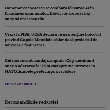
Danemarca încearcă să combată folosirea AI în
fraudarea examenelor. Elevii vor trebui să-şi
susţină oral eseurile
Criză la FIFA: UEFA declară că îşi menţine boicotul
privind Cupele Mondiale, chiar dacă proiectul de
vânzare a fost retras
Cel mai recent sondaj de opinie: Câți ucraineni
susțin aderarea la UE și câți sprijină intrarea în
NATO. Ambele preferințe, în scădere
CITEȘTE MAI MULTE
Recomandările redacţiei