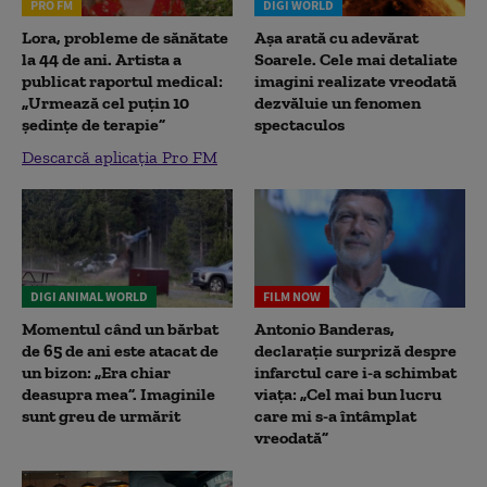
PRO FM
DIGI WORLD
Lora, probleme de sănătate
Așa arată cu adevărat
la 44 de ani. Artista a
Soarele. Cele mai detaliate
publicat raportul medical:
imagini realizate vreodată
„Urmează cel puțin 10
dezvăluie un fenomen
ședințe de terapie”
spectaculos
Descarcă aplicația Pro FM
DIGI ANIMAL WORLD
FILM NOW
Momentul când un bărbat
Antonio Banderas,
de 65 de ani este atacat de
declarație surpriză despre
un bizon: „Era chiar
infarctul care i-a schimbat
deasupra mea”. Imaginile
viața: „Cel mai bun lucru
sunt greu de urmărit
care mi s-a întâmplat
vreodată”