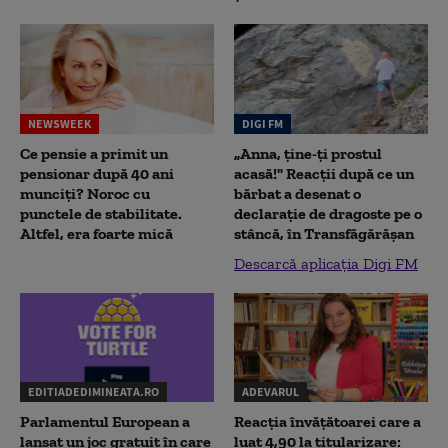
NEWSWEEK
DIGI FM
Ce pensie a primit un
„Anna, ţine-ţi prostul
pensionar după 40 ani
acasă!" Reacţii după ce un
munciți? Noroc cu
bărbat a desenat o
punctele de stabilitate.
declaraţie de dragoste pe o
Altfel, era foarte mică
stâncă, în Transfăgărăşan
Descarcă aplicația Digi FM
EDITIADEDIMINEATA.RO
ADEVARUL
Parlamentul European a
Reacția învățătoarei care a
lansat un joc gratuit în care
luat 4,90 la titularizare: