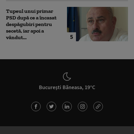
Tupeul unui primar
PSD după ce a încasat
despăgubiri pentru
secetă, iar apoi a
5
vândut...
București Băneasa, 19°C