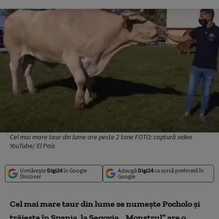
Cel mai mare taur din lume are peste 2 tone FOTO: captură video
YouTube/ El Pais
Urmărește
Digi24
în Google
Adaugă
Digi24
ca sursă preferată în
Discover
Google
Cel mai mare taur din lume se numește Pocholo și
trăiește în Spania, la Segovia. „Monstrul” are o