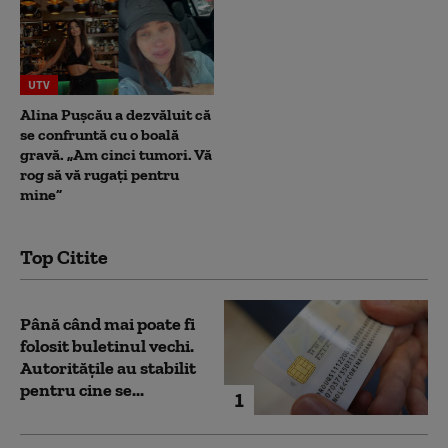
UTV
Alina Pușcău a dezvăluit că
se confruntă cu o boală
gravă. „Am cinci tumori. Vă
rog să vă rugați pentru
mine”
Top Citite
Până când mai poate fi
folosit buletinul vechi.
Autoritățile au stabilit
pentru cine se...
1