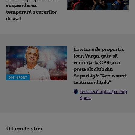
suspendarea
temporară a cererilor
de azil
Lovitură de proporții:
Ioan Varga, gata să
renunțe la CFR și să
preia alt club din
SuperLigă: ”Acolo sunt
DIGI SPORT
toate condițiile”
Descarcă aplicația Digi
Sport
Ultimele știri