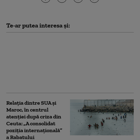
Te-ar putea interesa și:
„Orban cel roșu” sau
vizionar? Criza din
Ceuta reaprinde
dezbaterea despre
rolul premierului
spaniol Pedro Sanchez
în UE
Relația dintre SUA și
Maroc, în centrul
atenției după criza din
Ceuta: „A consolidat
poziția internațională”
a Rabatului