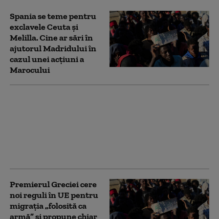
Spania se teme pentru
exclavele Ceuta și
Melilla. Cine ar sări în
ajutorul Madridului în
cazul unei acțiuni a
Marocului
Jihadiști infiltrați
printre migranții
ajunși în Ceuta.
Marocul pune sub
acuzare 52 de persoane
pentru trecerile ilegale
Premierul Greciei cere
noi reguli în UE pentru
migrația „folosită ca
armă” și propune chiar