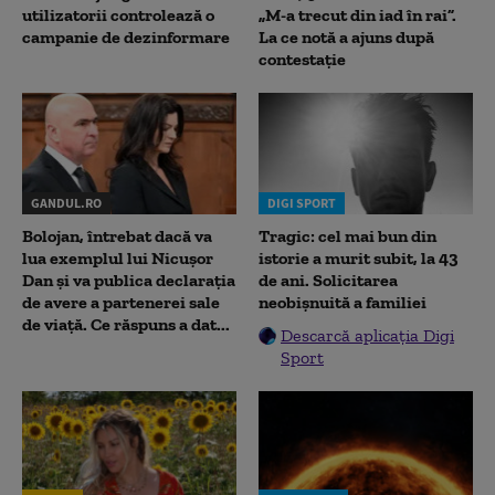
utilizatorii controlează o
„M-a trecut din iad în rai”.
campanie de dezinformare
La ce notă a ajuns după
contestație
GANDUL.RO
DIGI SPORT
Bolojan, întrebat dacă va
Tragic: cel mai bun din
lua exemplul lui Nicușor
istorie a murit subit, la 43
Dan și va publica declarația
de ani. Solicitarea
de avere a partenerei sale
neobișnuită a familiei
de viață. Ce răspuns a dat...
Descarcă aplicația Digi
Sport