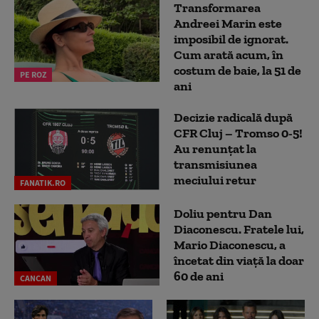
Transformarea
Andreei Marin este
imposibil de ignorat.
Cum arată acum, în
costum de baie, la 51 de
PE ROZ
ani
Decizie radicală după
CFR Cluj – Tromso 0-5!
Au renunțat la
transmisiunea
meciului retur
FANATIK.RO
Doliu pentru Dan
Diaconescu. Fratele lui,
Mario Diaconescu, a
încetat din viață la doar
60 de ani
CANCAN