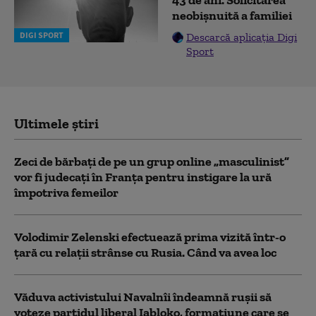
43 de ani. Solicitarea
neobișnuită a familiei
DIGI SPORT
Descarcă aplicația Digi
Sport
Ultimele știri
Zeci de bărbați de pe un grup online „masculinist”
vor fi judecați în Franța pentru instigare la ură
împotriva femeilor
Volodimir Zelenski efectuează prima vizită într-o
țară cu relații strânse cu Rusia. Când va avea loc
Văduva activistului Navalnîi îndeamnă ruşii să
voteze partidul liberal Iabloko, formațiune care se