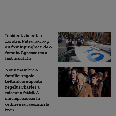
Washington dacă îl mai
consideră pe Trump
„idiot, rasist şi
misogin”
Incident violent la
Londra: Patru bărbaţi
au fost înjunghiaţi de o
femeie. Agresoarea a
fost arestată
Nouă membră a
familiei regale
britanice: nepoata
regelui Charles a
născut o fetiță. A
cincisprezecea în
ordinea succesiunii la
tron