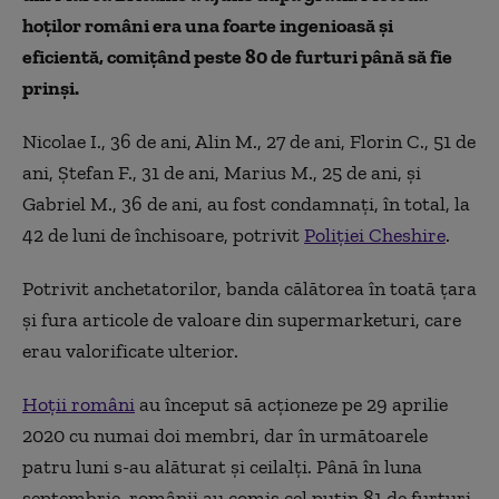
hoților români era una foarte ingenioasă și
eficientă, comițând peste 80 de furturi până să fie
prinși.
Nicolae I., 36 de ani, Alin M., 27 de ani, Florin C., 51 de
ani, Ștefan F., 31 de ani, Marius M., 25 de ani, și
Gabriel M., 36 de ani, au fost condamnați, în total, la
42 de luni de închisoare, potrivit
Poliției Cheshire
.
Potrivit anchetatorilor, banda călătorea în toată țara
și fura articole de valoare din supermarketuri, care
erau valorificate ulterior.
Hoții români
au început să acționeze pe 29 aprilie
2020 cu numai doi membri, dar în următoarele
patru luni s-au alăturat și ceilalți. Până în luna
septembrie, românii au comis cel puțin 81 de furturi