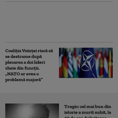
Peste 150 de migranţi
au fost salvați de pe un
vas care a luat foc în
Canalul Mânecii
Coaliția Voinței riscă să
se destrame după
plecarea a doi lideri
cheie din funcții.
„NATO ar avea o
problemă majoră”
Tragic: cel mai bun din
istorie a murit subit, la