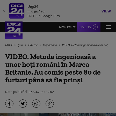
Digi24
VIEW
m.digi24.ro
FREE - In Google Play
LIVE TV
LIVE FM
HOME
Știri
Externe
Mapamond
VIDEO. Metoda ingenioasă a unor hoți români în Marea Britanie. Au comis peste 80 de furturi până să fie prinși
VIDEO. Metoda ingenioasă a
unor hoți români în Marea
Britanie. Au comis peste 80 de
furturi până să fie prinși
Data publicării:
15.04.2021 12:02