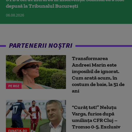
depusă la Tribunalul București
06.08.2026
PARTENERII NOȘTRI
Transformarea
Andreei Marin este
imposibil de ignorat.
Cum arată acum, în
costum de baie, la 51 de
PE ROZ
ani
“Curăț tot!” Neluțu
Varga, furios după
umilința CFR Cluj –
Tromso 0-5. Exclusiv
FANATIK.RO