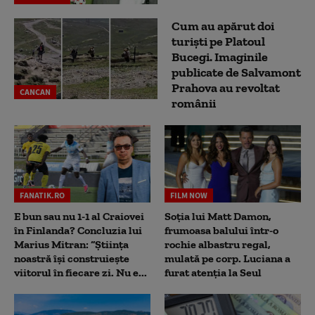
Cum au apărut doi
turiști pe Platoul
Bucegi. Imaginile
publicate de Salvamont
Prahova au revoltat
CANCAN
românii
FANATIK.RO
FILM NOW
E bun sau nu 1-1 al Craiovei
Soția lui Matt Damon,
în Finlanda? Concluzia lui
frumoasa balului într-o
Marius Mitran: “Știința
rochie albastru regal,
noastră își construiește
mulată pe corp. Luciana a
viitorul în fiecare zi. Nu e...
furat atenția la Seul