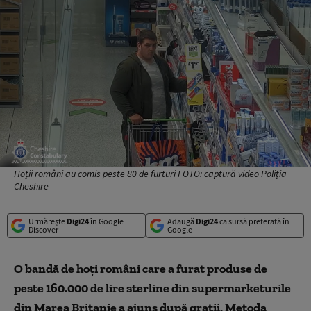
Hoții români au comis peste 80 de furturi FOTO: captură video Poliția
Cheshire
Urmărește
Digi24
în Google
Adaugă
Digi24
ca sursă preferată în
Discover
Google
O bandă de hoți români care a furat produse de
peste 160.000 de lire sterline din supermarketurile
din Marea Britanie a ajuns după gratii. Metoda