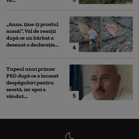
„Anna, ţine-ţi prostul
acasă!”. Val de reacții
după ce un bărbat a
desenat o declarație...
4
Tupeul unui primar
PSD după ce a încasat
despăgubiri pentru
secetă, iar apoi a
5
vândut...