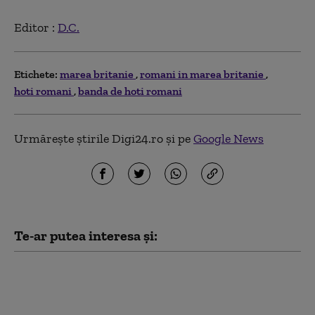
Editor :
D.C.
Etichete:
marea britanie
romani in marea britanie
hoti romani
banda de hoti romani
Urmărește știrile Digi24.ro și pe
Google News
Te-ar putea interesa și:
Ministrul de externe
britanic a refuzat să
răspundă la