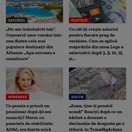
ADEVĂRUL
PLAYTECH
„Ne-am îmbolnăvit toți”.
Cu cât îți crește salariul
Coșmarul unor români într-
pentru fiecare prag de
una dintre cele mai
vechime. Cum se aplică
populare destinații din
majorările din noua Lege a
Albania: „Apa mirosea a
salarizării după 3, 5, 10, 15
canalizare”
și...
NEWSWEEK
DIGI FM
Ce pensie a primit un
„Anna, ţine-ţi prostul
pensionar după 40 ani
acasă!" Reacţii după ce un
munciți? Noroc cu
bărbat a desenat o
punctele de stabilitate.
declaraţie de dragoste pe o
Altfel, era foarte mică
stâncă, în Transfăgărăşan