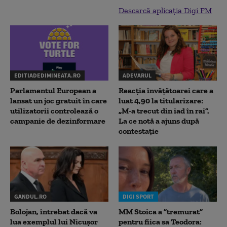
Descarcă aplicația Digi FM
EDITIADEDIMINEATA.RO
ADEVARUL
Parlamentul European a
Reacția învățătoarei care a
lansat un joc gratuit în care
luat 4,90 la titularizare:
utilizatorii controlează o
„M-a trecut din iad în rai”.
campanie de dezinformare
La ce notă a ajuns după
contestație
GANDUL.RO
DIGI SPORT
Bolojan, întrebat dacă va
MM Stoica a ”tremurat”
lua exemplul lui Nicușor
pentru fiica sa Teodora: