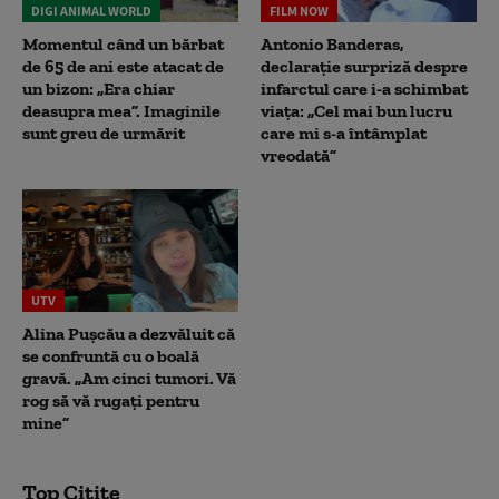
DIGI ANIMAL WORLD
FILM NOW
Momentul când un bărbat
Antonio Banderas,
de 65 de ani este atacat de
declarație surpriză despre
un bizon: „Era chiar
infarctul care i-a schimbat
deasupra mea”. Imaginile
viața: „Cel mai bun lucru
sunt greu de urmărit
care mi s-a întâmplat
vreodată”
UTV
Alina Pușcău a dezvăluit că
se confruntă cu o boală
gravă. „Am cinci tumori. Vă
rog să vă rugați pentru
mine”
Top Citite