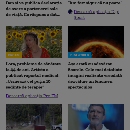
Dan și va publica declarația
”Am fost sigur că nu poate”
de avere a partenerei sale
Descarcă aplicația Digi
de viață. Ce răspuns a dat...
Sport
PRO FM
DIGI WORLD
Lora, probleme de sănătate
Așa arată cu adevărat
la 44 de ani. Artista a
Soarele. Cele mai detaliate
publicat raportul medical:
imagini realizate vreodată
„Urmează cel puțin 10
dezvăluie un fenomen
ședințe de terapie”
spectaculos
Descarcă aplicația Pro FM