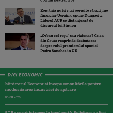
opțiuni neatractive
România nu își mai permite să sprijine
financiar Ucraina, spune Dungaciu.
Liderul AUR se distanțează de
discursul lui Simion
„Orban cel roșu” sau vizionar? Criza
din Ceuta reaprinde dezbaterea
despre rolul premierului spaniol
Pedro Sanchez în UE
DIGI ECONOMIC
Ministerul Economiei începe consultările pentru
modernizarea industriei de apărare
06.08.2026
STB a cerut intrarea în insolvență. Solicitarea a fost