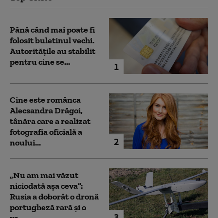
Până când mai poate fi
folosit buletinul vechi.
Autoritățile au stabilit
pentru cine se...
1
Cine este românca
Alecsandra Drăgoi,
tânăra care a realizat
fotografia oficială a
2
noului...
„Nu am mai văzut
niciodată așa ceva”:
Rusia a doborât o dronă
portugheză rară și o
3
va...