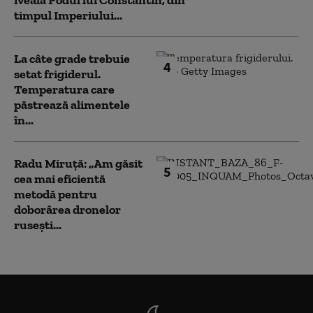
iveală Podul lui Constantin, din
timpul Imperiului...
La câte grade trebuie
4
setat frigiderul.
Temperatura care
păstrează alimentele
în...
Radu Miruță: „Am găsit
5
cea mai eficientă
metodă pentru
doborârea dronelor
rusești...