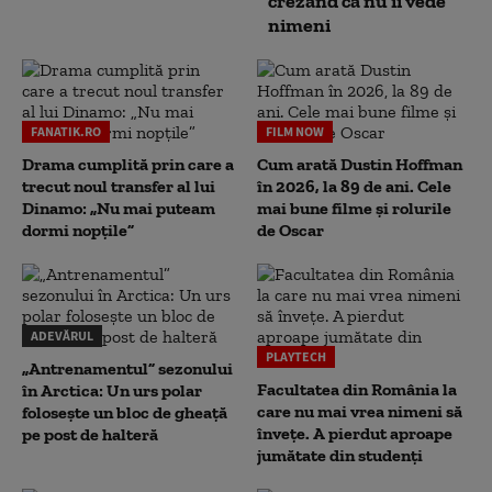
crezând că nu îi vede
nimeni
FANATIK.RO
FILM NOW
Drama cumplită prin care a
Cum arată Dustin Hoffman
trecut noul transfer al lui
în 2026, la 89 de ani. Cele
Dinamo: „Nu mai puteam
mai bune filme și rolurile
dormi nopțile”
de Oscar
ADEVĂRUL
PLAYTECH
„Antrenamentul” sezonului
Facultatea din România la
în Arctica: Un urs polar
care nu mai vrea nimeni să
folosește un bloc de gheață
înveţe. A pierdut aproape
pe post de halteră
jumătate din studenţi