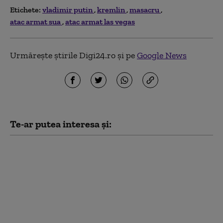
Etichete:
vladimir putin
kremlin
masacru
atac armat sua
atac armat las vegas
Urmărește știrile Digi24.ro și pe
Google News
Te-ar putea interesa și:
Cine vine după Putin?
Rusia se apropie de o
inevitabilă criză de
succesiune. Lupta
pentru putere care ar
putea începe la
Kremlin