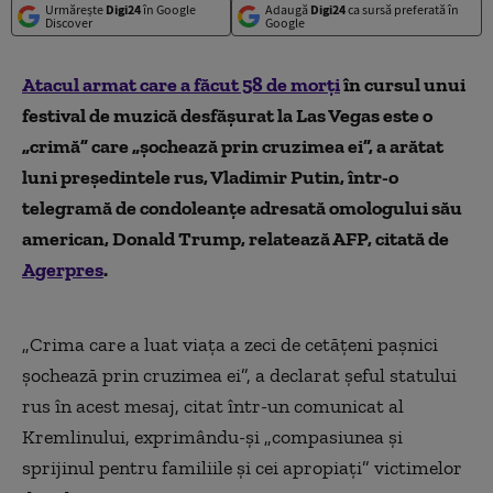
Urmărește
Digi24
în Google
Adaugă
Digi24
ca sursă preferată în
Discover
Google
Atacul armat care a făcut 58 de morți
în cursul unui
festival de muzică desfășurat la Las Vegas este o
„crimă” care „șochează prin cruzimea ei”, a arătat
luni președintele rus, Vladimir Putin, într-o
telegramă de condoleanțe adresată omologului său
american, Donald Trump, relatează AFP, citată de
Agerpres
.
„
Crima care a luat viața a zeci de cetățeni pașnici
șochează prin cruzimea ei”, a declarat șeful statului
rus în acest mesaj, citat într-un comunicat al
Kremlinului, exprimându-și „compasiunea și
sprijinul pentru familiile și cei apropiați” victimelor