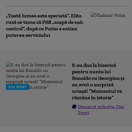
„Toată lumea este speriată”. Elita
rusă se teme că FSB „scapă de sub
control”, după ce Putin a extins
puterea serviciului
S-au dus la biserică
pentru nunta lui
Ronaldo cu Georgina și
au avut o surpriză
DIGI SPORT
uriașă! ”Momentul va
rămâne în istorie”
Descarcă aplicația Digi
Sport