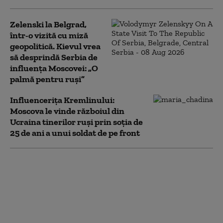
Zelenski la Belgrad,
într-o vizită cu miză
geopolitică. Kievul vrea
să desprindă Serbia de
influența Moscovei: „O
palmă pentru ruși”
Influencerița Kremlinului:
Moscova le vinde războiul din
Ucraina tinerilor ruși prin soția de
25 de ani a unui soldat de pe front
Campania de 40 de zile
a Ucrainei împotriva
Rusiei: care a fost
menirea operațiunii.
„Obiectivul final nu
putea fi atins”