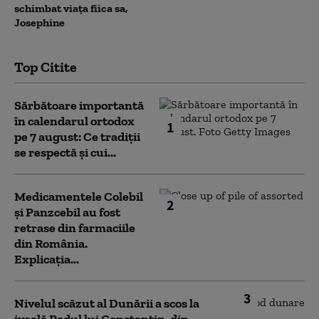
schimbat viața fiica sa,
Josephine
Top Citite
Sărbătoare importantă
în calendarul ortodox
1
pe 7 august: Ce tradiții
se respectă și cui...
Medicamentele Colebil
2
și Panzcebil au fost
retrase din farmaciile
din România.
Explicația...
3
Nivelul scăzut al Dunării a scos la