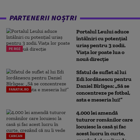
PARTENERII NOȘTRI
Portalul Leului aduce
întâlniri cu potențial
uriaș pentru 3 zodii.
PE ROZ
Viața lor poate lua o
nouă direcție
Sfatul de suflet al lui
Edi Iordănescu pentru
Daniel Bîrligea: „Să se
FANATIK.RO
concentreze pe fotbal,
asta e meseria lui!”
4.000 lei amendă
tuturor românilor care
locuiesc la casă și fac
acest lucru în curte,
CANCAN