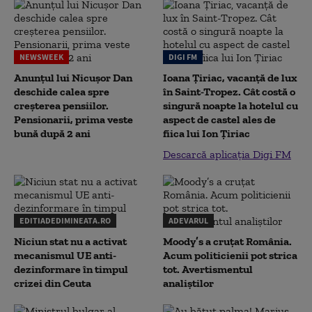
NEWSWEEK
DIGI FM
Anunțul lui Nicușor Dan
Ioana Țiriac, vacanță de lux
deschide calea spre
în Saint-Tropez. Cât costă o
creșterea pensiilor.
singură noapte la hotelul cu
Pensionarii, prima veste
aspect de castel ales de
bună după 2 ani
fiica lui Ion Țiriac
Descarcă aplicația Digi FM
EDITIADEDIMINEATA.RO
ADEVARUL
Niciun stat nu a activat
Moody’s a cruțat România.
mecanismul UE anti-
Acum politicienii pot strica
dezinformare în timpul
tot. Avertismentul
crizei din Ceuta
analiștilor