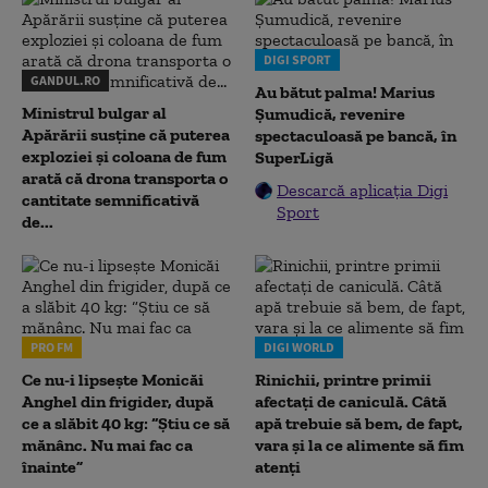
DIGI SPORT
GANDUL.RO
Au bătut palma! Marius
Ministrul bulgar al
Șumudică, revenire
Apărării susține că puterea
spectaculoasă pe bancă, în
exploziei și coloana de fum
SuperLigă
arată că drona transporta o
Descarcă aplicația Digi
cantitate semnificativă
Sport
de...
PRO FM
DIGI WORLD
Ce nu-i lipsește Monicăi
Rinichii, printre primii
Anghel din frigider, după
afectați de caniculă. Câtă
ce a slăbit 40 kg: “Știu ce să
apă trebuie să bem, de fapt,
mănânc. Nu mai fac ca
vara și la ce alimente să fim
înainte”
atenți