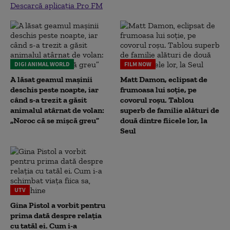
Descarcă aplicația Pro FM
DIGI ANIMAL WORLD
FILM NOW
A lăsat geamul mașinii
Matt Damon, eclipsat de
deschis peste noapte, iar
frumoasa lui soție, pe
când s-a trezit a găsit
covorul roșu. Tablou
animalul atârnat de volan:
superb de familie alături de
„Noroc că se mișcă greu”
două dintre fiicele lor, la
Seul
UTV
Gina Pistol a vorbit pentru
prima dată despre relația
cu tatăl ei. Cum i-a