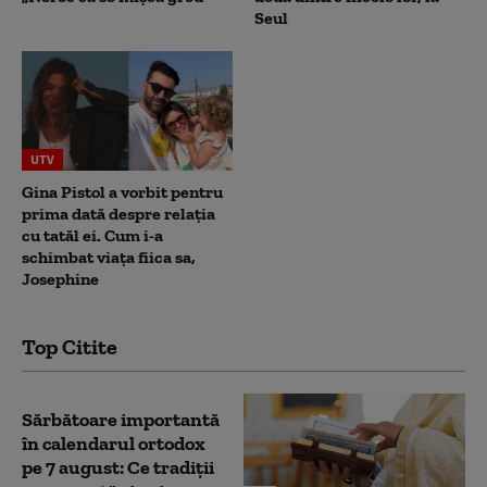
Seul
UTV
Gina Pistol a vorbit pentru
prima dată despre relația
cu tatăl ei. Cum i-a
schimbat viața fiica sa,
Josephine
Top Citite
Sărbătoare importantă
în calendarul ortodox
pe 7 august: Ce tradiții