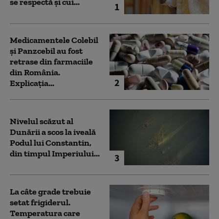
se respectă și cui...
1
Medicamentele Colebil
și Panzcebil au fost
retrase din farmaciile
din România.
2
Explicația...
Nivelul scăzut al
Dunării a scos la iveală
Podul lui Constantin,
din timpul Imperiului...
3
La câte grade trebuie
setat frigiderul.
Temperatura care