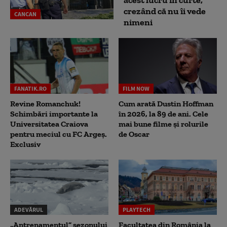
acest lucru în curte,
crezând că nu îi vede
CANCAN
nimeni
FANATIK.RO
FILM NOW
Revine Romanchuk!
Cum arată Dustin Hoffman
Schimbări importante la
în 2026, la 89 de ani. Cele
Universitatea Craiova
mai bune filme și rolurile
pentru meciul cu FC Argeş.
de Oscar
Exclusiv
ADEVĂRUL
PLAYTECH
„Antrenamentul” sezonului
Facultatea din România la