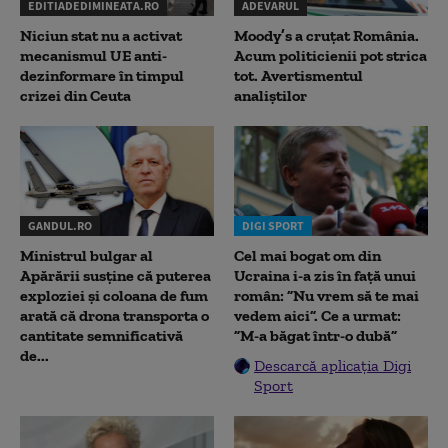
EDITIADEDIMINEATA.RO
ADEVARUL
Niciun stat nu a activat
Moody’s a cruțat România.
mecanismul UE anti-
Acum politicienii pot strica
dezinformare în timpul
tot. Avertismentul
crizei din Ceuta
analiștilor
GANDUL.RO
DIGI SPORT
Ministrul bulgar al
Cel mai bogat om din
Apărării susține că puterea
Ucraina i-a zis în față unui
exploziei și coloana de fum
român: ”Nu vrem să te mai
arată că drona transporta o
vedem aici”. Ce a urmat:
cantitate semnificativă
”M-a băgat într-o dubă”
de...
Descarcă aplicația Digi
Sport