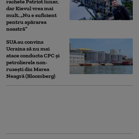
rachete Patriot lunar,
dar Kievul vrea mai
mult. „Nu e suficient
pentru apărarea
noastră”
SUA au convins
Ucraina să nu mai
atace conducta CPC şi
petrolierele non-
ruseşti din Marea
Neagră (Bloomberg)
Diplomaţia rusă acuză
Ucraina şi UE că
încearcă să atragă
Georgia într-un nou
război cu Moscova