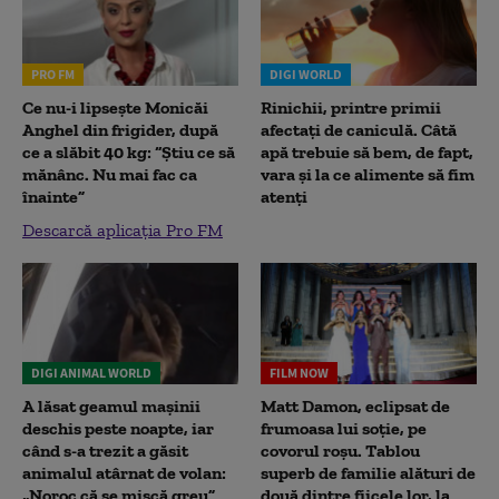
PRO FM
DIGI WORLD
Ce nu-i lipsește Monicăi
Rinichii, printre primii
Anghel din frigider, după
afectați de caniculă. Câtă
ce a slăbit 40 kg: “Știu ce să
apă trebuie să bem, de fapt,
mănânc. Nu mai fac ca
vara și la ce alimente să fim
înainte”
atenți
Descarcă aplicația Pro FM
DIGI ANIMAL WORLD
FILM NOW
A lăsat geamul mașinii
Matt Damon, eclipsat de
deschis peste noapte, iar
frumoasa lui soție, pe
când s-a trezit a găsit
covorul roșu. Tablou
animalul atârnat de volan:
superb de familie alături de
„Noroc că se mișcă greu”
două dintre fiicele lor, la