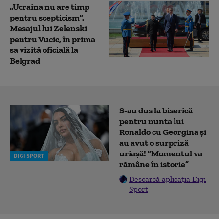
„Ucraina nu are timp
pentru scepticism”.
Mesajul lui Zelenski
pentru Vucic, în prima
sa vizită oficială la
Belgrad
S-au dus la biserică
pentru nunta lui
Ronaldo cu Georgina și
au avut o surpriză
uriașă! ”Momentul va
DIGI SPORT
rămâne în istorie”
Descarcă aplicația Digi
Sport