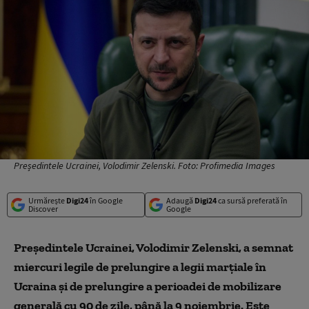
Președintele Ucrainei, Volodimir Zelenski. Foto: Profimedia Images
Urmărește
Digi24
în Google
Adaugă
Digi24
ca sursă preferată în
Discover
Google
Președintele Ucrainei, Volodimir Zelenski, a semnat
miercuri legile de prelungire a legii marțiale în
Ucraina și de prelungire a perioadei de mobilizare
generală cu 90 de zile, până la 9 noiembrie. Este