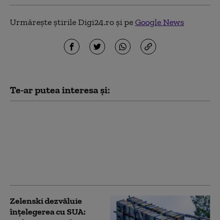
Urmărește știrile Digi24.ro și pe
Google News
Te-ar putea interesa și:
Zelenski la Belgrad,
într-o vizită cu miză
geopolitică. Kievul vrea
să desprindă Serbia de
influența Moscovei: „O
palmă pentru ruși”
Zelenski dezvăluie
înțelegerea cu SUA: