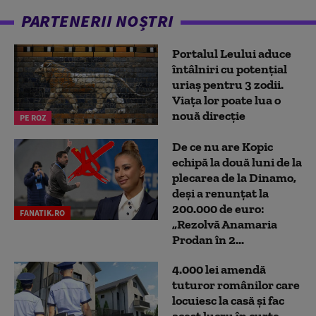
PARTENERII NOȘTRI
Portalul Leului aduce
întâlniri cu potențial
uriaș pentru 3 zodii.
Viața lor poate lua o
nouă direcție
PE ROZ
De ce nu are Kopic
echipă la două luni de la
plecarea de la Dinamo,
deși a renunțat la
200.000 de euro:
FANATIK.RO
„Rezolvă Anamaria
Prodan în 2...
4.000 lei amendă
tuturor românilor care
locuiesc la casă și fac