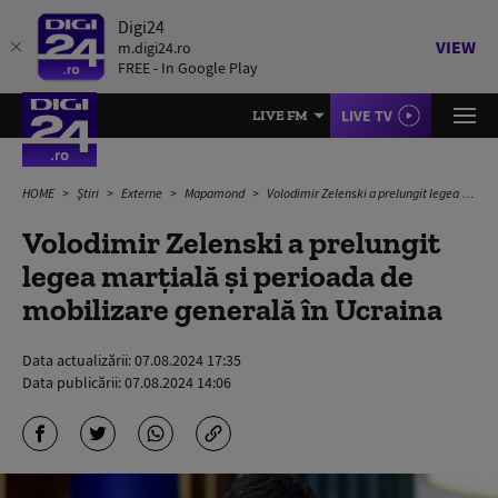
Digi24
VIEW
m.digi24.ro
FREE - In Google Play
LIVE TV
LIVE FM
HOME
Știri
Externe
Mapamond
Volodimir Zelenski a prelungit legea marțială și perioada de mobilizare generală în Ucraina
Volodimir Zelenski a prelungit
legea marțială și perioada de
mobilizare generală în Ucraina
Data actualizării:
07.08.2024 17:35
Data publicării:
07.08.2024 14:06