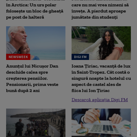
în Arctica: Un urs polar
care nu mai vrea nimeni să
folosește un bloc de gheață
înveţe. A pierdut aproape
pe post de halteră
jumătate din studenţi
NEWSWEEK
DIGI FM
Anunțul lui Nicușor Dan
Ioana Țiriac, vacanță de lux
deschide calea spre
în Saint-Tropez. Cât costă o
creșterea pensiilor.
singură noapte la hotelul cu
Pensionarii, prima veste
aspect de castel ales de
bună după 2 ani
fiica lui Ion Țiriac
Descarcă aplicația Digi FM