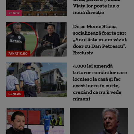
Viața lor poate lua o
nouă direcție
PE ROZ
De ce Meme Stoica
socializează foarte rar:
„Anul ăsta m-am văzut
doar cu Dan Petrescu”.
Exclusiv
FANATIK.RO
4.000 lei amendă
tuturor românilor care
locuiesc la casă și fac
acest lucru în curte,
crezând că nu îi vede
CANCAN
nimeni