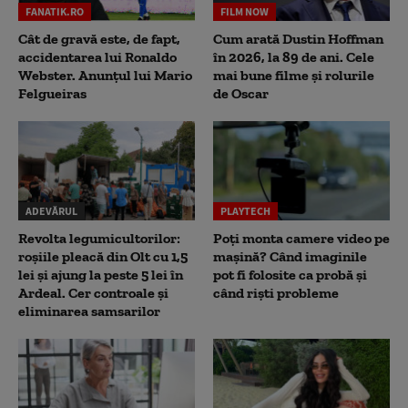
FANATIK.RO
FILM NOW
Cât de gravă este, de fapt,
Cum arată Dustin Hoffman
accidentarea lui Ronaldo
în 2026, la 89 de ani. Cele
Webster. Anunțul lui Mario
mai bune filme și rolurile
Felgueiras
de Oscar
ADEVĂRUL
PLAYTECH
Revolta legumicultorilor:
Poți monta camere video pe
roșiile pleacă din Olt cu 1,5
mașină? Când imaginile
lei și ajung la peste 5 lei în
pot fi folosite ca probă și
Ardeal. Cer controale și
când riști probleme
eliminarea samsarilor