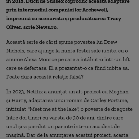
în 2018. Ducii de Sussex coproduc această adaptare
prin intermediul companiei lor Archewell,
împreună cu scenarista şi producătoarea Tracy
Oliver, scrie News.ro.
Această serie de cărţi spune povestea lui Drew
Nichols, care ajunge la nunta fostei sale iubite, cu o
anume Alexa Monroe pe care a întâlnit-o într-un lift
care se defectase. El a prezentat-o ca fiind iubita sa.
Poate dura această relaţie falsă?
În 2023, Netflix a anunţat un alt proiect cu Meghan
şi Harry, adaptarea unui roman de Carley Fortune,
intitulat "Meet me at the lake", o poveste de dragoste
între doi tineri cu vârsta de 30 de ani, dintre care
unul şi-a pierdut un părinte într-un accident de
maşină. Dar de la anunţarea acestui proiect, acesta