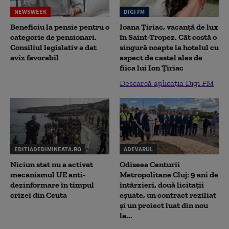
NEWSWEEK
DIGI FM
Beneficiu la pensie pentru o
Ioana Țiriac, vacanță de lux
categorie de pensionari.
în Saint-Tropez. Cât costă o
Consiliul legislativ a dat
singură noapte la hotelul cu
aviz favorabil
aspect de castel ales de
fiica lui Ion Țiriac
Descarcă aplicația Digi FM
EDITIADEDIMINEATA.RO
ADEVARUL
Niciun stat nu a activat
Odiseea Centurii
mecanismul UE anti-
Metropolitane Cluj: 9 ani de
dezinformare în timpul
întârzieri, două licitații
crizei din Ceuta
eșuate, un contract reziliat
și un proiect luat din nou
la...