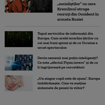
„socialiștilor” cu care
Kremlinul atrage
recruți din Occident în
armata Rusiei
Topul serviciilor de informații din
Europa. Cum arată ierarhia țărilor cu
cei mai buni spioni și de ce Ucraina a
urcat spectaculos
Devin oamenii mai puțin inteligenți?
Ce este „efectul Flynn invers” și de ce
îi îngrijorează pe cercetători
„Un singur copil este de ajuns”. Europa
îmbătrânește. Cine va susține
sistemele de pensii în viitor?