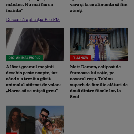
mănânc. Nu mai fac ca
vara și la ce alimente să fim
înainte”
atenți
Descarcă aplicația Pro FM
DIGI ANIMAL WORLD
FILM NOW
A lăsat geamul mașinii
Matt Damon, eclipsat de
deschis peste noapte, iar
frumoasa lui soție, pe
când s-a trezit a găsit
covorul roșu. Tablou
animalul atârnat de volan:
superb de familie alături de
„Noroc că se mișcă greu”
două dintre fiicele lor, la
Seul