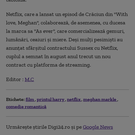
Netflix, care a lansat un episod de Crăciun din "With
love, Meghan", colaborează, de asemenea, cu ducesa
la marca sa "As ever", care comercializează gemuri,
lumânări, ceaiuri şi miere. Deşi mulţi pesimişti au
anunţat sfârşitul contractului Sussex cu Netflix,
cuplul a semnat în august anul trecut un nou
contract cu platforma de streaming.
Editor :
M.C
Etichete:
film
printul harry
netflix
meghan markle
comedie romantică
Urmărește știrile Digi24.ro și pe
Google News