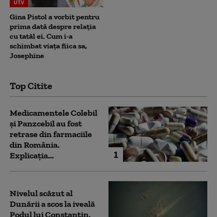
UTV
Gina Pistol a vorbit pentru
prima dată despre relația
cu tatăl ei. Cum i-a
schimbat viața fiica sa,
Josephine
Top Citite
Medicamentele Colebil
și Panzcebil au fost
retrase din farmaciile
din România.
1
Explicația...
Nivelul scăzut al
Dunării a scos la iveală
Podul lui Constantin,