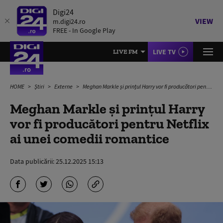
Digi24
VIEW
m.digi24.ro
FREE - In Google Play
LIVE TV
LIVE FM
HOME
Știri
Externe
Meghan Markle şi prințul Harry vor fi producători pentru Netflix ai unei comedii romantice
Meghan Markle şi prințul Harry
vor fi producători pentru Netflix
ai unei comedii romantice
Data publicării:
25.12.2025 15:13