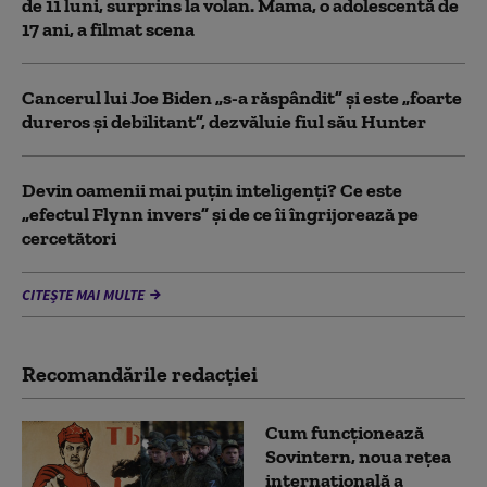
de 11 luni, surprins la volan. Mama, o adolescentă de
17 ani, a filmat scena
Cancerul lui Joe Biden „s-a răspândit” şi este „foarte
dureros și debilitant”, dezvăluie fiul său Hunter
Devin oamenii mai puțin inteligenți? Ce este
„efectul Flynn invers” și de ce îi îngrijorează pe
cercetători
CITEȘTE MAI MULTE
Recomandările redacţiei
Cum funcționează
Sovintern, noua rețea
internațională a