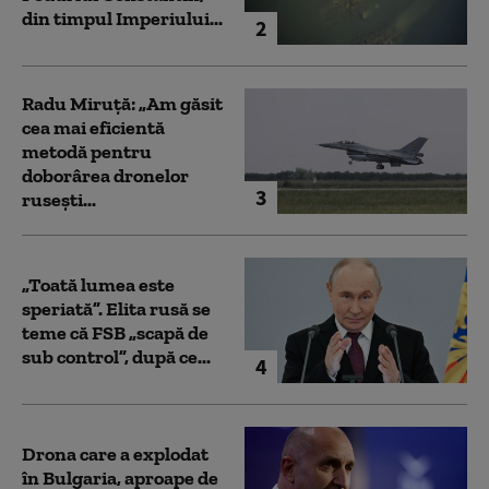
din timpul Imperiului...
2
Radu Miruță: „Am găsit
cea mai eficientă
metodă pentru
doborârea dronelor
3
rusești...
„Toată lumea este
speriată”. Elita rusă se
teme că FSB „scapă de
sub control”, după ce...
4
Drona care a explodat
în Bulgaria, aproape de