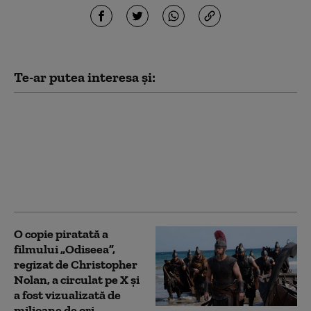
Te-ar putea interesa și:
Netflix, dat în judecată
pentru 105 milioane de
dolari după furtul unui
thriller de război cu
Nicolas Cage. Reacția
companiei
O copie piratată a
filmului „Odiseea”,
regizat de Christopher
Nolan, a circulat pe X și
a fost vizualizată de
milioane de ori