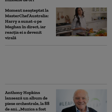
Moment neașteptat la
MasterChef Australia:
Harry a sunat-o pe
Meghan în direct, iar
reacția ei a devenit
virală
Regele Charles s-a
întâlnit cu prinţul
Harry, Meghan şi copiii
lor, pentru prima dată
în ultimii patru ani
Anthony Hopkins
lansează un album de
piese orchestrale, la 88
de ani. „Muzica a fost