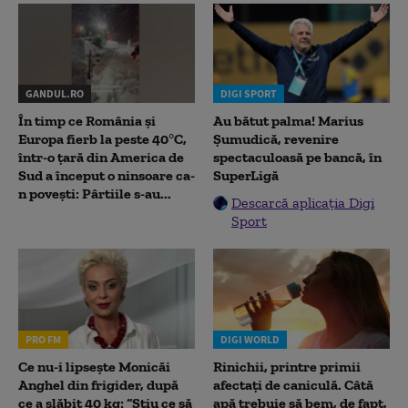
GANDUL.RO
DIGI SPORT
În timp ce România și
Au bătut palma! Marius
Europa fierb la peste 40°C,
Șumudică, revenire
într-o țară din America de
spectaculoasă pe bancă, în
Sud a început o ninsoare ca-
SuperLigă
n povești: Pârtiile s-au...
Descarcă aplicația Digi
Sport
PRO FM
DIGI WORLD
Ce nu-i lipsește Monicăi
Rinichii, printre primii
Anghel din frigider, după
afectați de caniculă. Câtă
ce a slăbit 40 kg: “Știu ce să
apă trebuie să bem, de fapt,