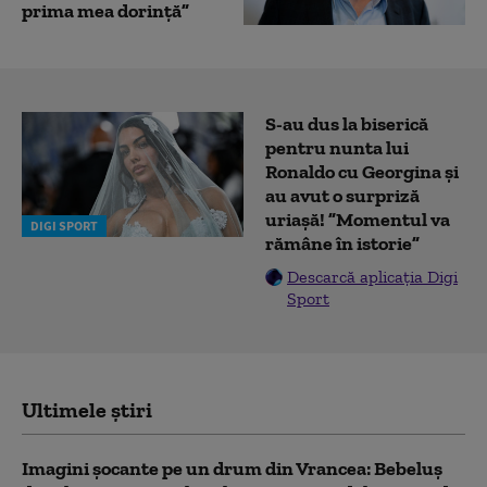
prima mea dorinţă”
S-au dus la biserică
pentru nunta lui
Ronaldo cu Georgina și
au avut o surpriză
uriașă! ”Momentul va
DIGI SPORT
rămâne în istorie”
Descarcă aplicația Digi
Sport
Ultimele știri
Imagini șocante pe un drum din Vrancea: Bebeluș