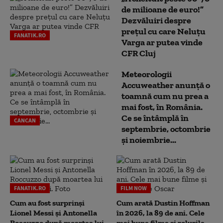
de milioane de euro!”
Dezvăluiri despre
prețul cu care Neluțu
FANATIK.RO
Varga ar putea vinde
CFR Cluj
Meteorologii
Accuweather anunță o
toamnă cum nu prea a
mai fost, în România.
Ce se întâmplă în
CANCAN
septembrie, octombrie
și noiembrie...
FANATIK.RO
FILM NOW
Cum au fost surprinși
Cum arată Dustin Hoffman
Lionel Messi și Antonella
în 2026, la 89 de ani. Cele
Roccuzzo după moartea lui
mai bune filme și rolurile