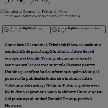
Cancelarul Germaniei, Friedrich Merz. Foto: Profimedia
Urmărește
Digi24
în Google
Adaugă
Digi24
ca sursă preferată în
Discover
Google
Cancelarul Germaniei, Friedrich Merz, a susţinut o
conferinţă de presă după
întâlnirea între liderii
europeni şi Donald Trump
, afirmând că există
sentimentul că acestea sunt zile decisive pentru
Ucraina şi confirmând o informaţie apărută iniţial
pe surse în publicaţia Axios că o întâlnire între
Volodimir Zelenski şi Vladimir Putin ar putea avea
loc în două săptămâni, până la sfârşitul lunii august.
Cel puţin aşa şi-ar dori Donald Trump, potrivit
News.ro.