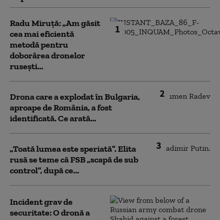
Radu Miruță: „Am găsit
1
cea mai eficientă
metodă pentru
doborârea dronelor
rusești...
2
Drona care a explodat în Bulgaria,
aproape de România, a fost
identificată. Ce arată...
3
„Toată lumea este speriată”. Elita
rusă se teme că FSB „scapă de sub
control”, după ce...
Incident grav de
securitate: O dronă a