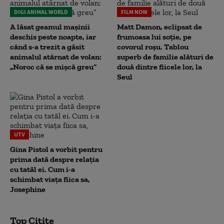
DIGI ANIMAL WORLD
FILM NOW
A lăsat geamul mașinii
Matt Damon, eclipsat de
deschis peste noapte, iar
frumoasa lui soție, pe
când s-a trezit a găsit
covorul roșu. Tablou
animalul atârnat de volan:
superb de familie alături de
„Noroc că se mișcă greu”
două dintre fiicele lor, la
Seul
UTV
Gina Pistol a vorbit pentru
prima dată despre relația
cu tatăl ei. Cum i-a
schimbat viața fiica sa,
Josephine
Top Citite