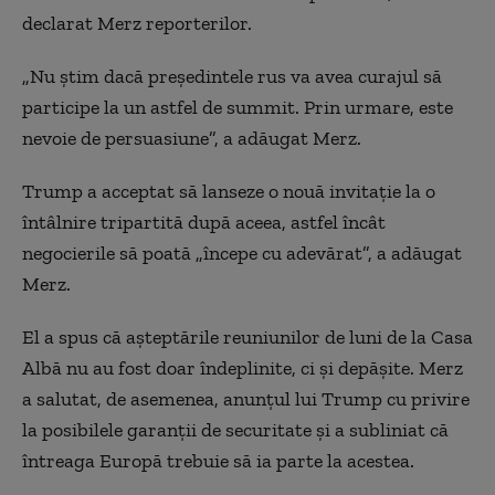
declarat Merz reporterilor.
„Nu ştim dacă preşedintele rus va avea curajul să
participe la un astfel de summit. Prin urmare, este
nevoie de persuasiune”, a adăugat Merz.
Trump a acceptat să lanseze o nouă invitaţie la o
întâlnire tripartită după aceea, astfel încât
negocierile să poată „începe cu adevărat”, a adăugat
Merz.
El a spus că aşteptările reuniunilor de luni de la Casa
Albă nu au fost doar îndeplinite, ci şi depăşite. Merz
a salutat, de asemenea, anunţul lui Trump cu privire
la posibilele garanţii de securitate şi a subliniat că
întreaga Europă trebuie să ia parte la acestea.