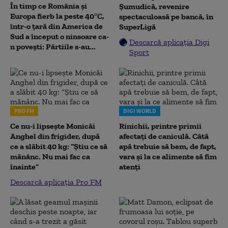
În timp ce România și
Șumudică, revenire
Europa fierb la peste 40°C,
spectaculoasă pe bancă, în
într-o țară din America de
SuperLigă
Sud a început o ninsoare ca-
Descarcă aplicația Digi
n povești: Pârtiile s-au...
Sport
PRO FM
DIGI WORLD
Ce nu-i lipsește Monicăi
Rinichii, printre primii
Anghel din frigider, după
afectați de caniculă. Câtă
ce a slăbit 40 kg: “Știu ce să
apă trebuie să bem, de fapt,
mănânc. Nu mai fac ca
vara și la ce alimente să fim
înainte”
atenți
Descarcă aplicația Pro FM