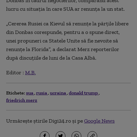
Donbas în cadrul negocierilor, comparând acest
lucru cu situaţia în care SUA ar renunţa la un stat.
„Cererea Rusiei ca Kievul să renunţe la părţile libere
din Donbas corespunde, pentru a o spune direct,
unei propuneri ca Statele Unite să fie nevoite să
renunţe la Florida”, a declarat Merz reporterilor
după discuţiile de luni de la Casa Albă.
Editor :
M.B.
Etichete:
sua
rusia
ucraina
donald trump
friedrich merz
Urmărește știrile Digi24.ro și pe
Google News