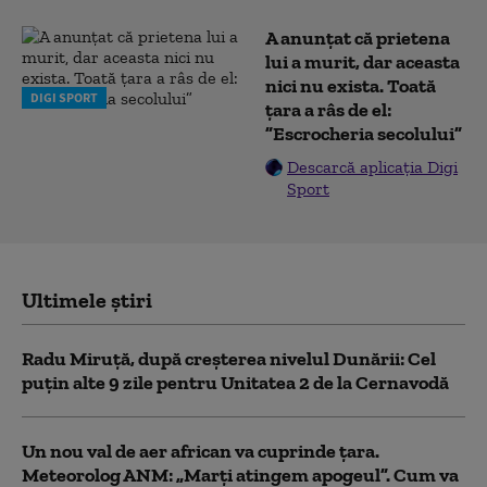
A anunțat că prietena
lui a murit, dar aceasta
nici nu exista. Toată
DIGI SPORT
țara a râs de el:
”Escrocheria secolului”
Descarcă aplicația Digi
Sport
Ultimele știri
Radu Miruță, după creșterea nivelul Dunării: Cel
puțin alte 9 zile pentru Unitatea 2 de la Cernavodă
Un nou val de aer african va cuprinde țara.
Meteorolog ANM: „Marți atingem apogeul”. Cum va