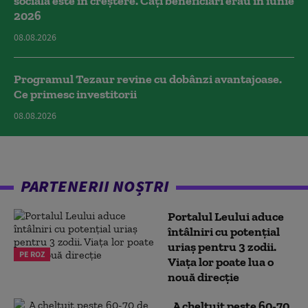
socială este în creștere. Câți beneficiari erau în iunie
2026
08.08.2026
Programul Tezaur revine cu dobânzi avantajoase.
Ce primesc investitorii
08.08.2026
PARTENERII NOȘTRI
Portalul Leului aduce
întâlniri cu potențial
uriaș pentru 3 zodii.
PE ROZ
Viața lor poate lua o
nouă direcție
„A cheltuit peste 60-70