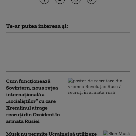
Te-ar putea interesa și:
Kim Jong Un are mai mulți bani ca
niciodată. Cât a câștigat din
războiul Rusiei împotriva Ucrainei
(Bloomberg)
Cum funcționează
Sovintern, noua rețea
internațională a
„socialiștilor” cu care
Kremlinul atrage
recruți din Occident în
armata Rusiei
Musk nu permite Ucrainei să utilizeze