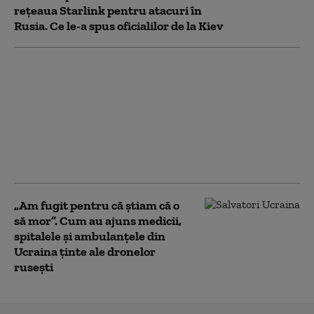
reţeaua Starlink pentru atacuri în
Rusia. Ce le-a spus oficialilor de la Kiev
SUA, acuzate că
încearcă să „exporte”
MAGA în Marea
Britanie. Granturi
pentru „educație
publică” stârnesc
controverse
„Am fugit pentru că știam că o
să mor”. Cum au ajuns medicii,
spitalele și ambulanțele din
Ucraina ținte ale dronelor
rusești