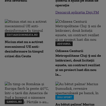
aviz favorabil
Șoferul a ajuns pe masa de
operație
Descarcă aplicația Digi FM
EDITIADEDIMINEATA.RO
Niciun stat nu a activat
ADEVARUL
mecanismul UE anti-
Odiseea Centurii
dezinformare în timpul
Metropolitane Cluj: 9 ani de
crizei din Ceuta
întârzieri, două licitații
eșuate, un contract reziliat
și un proiect luat din nou
la...
DIGI SPORT
GANDUL.RO
Au bătut palma! Marius