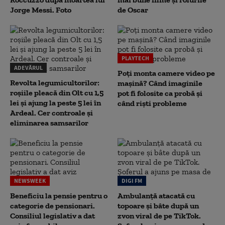
Jorge Messi. Foto
de Oscar
PLAYTECH
ADEVĂRUL
Poți monta camere video pe
Revolta legumicultorilor:
mașină? Când imaginile
roșiile pleacă din Olt cu 1,5
pot fi folosite ca probă și
lei și ajung la peste 5 lei în
când riști probleme
Ardeal. Cer controale și
eliminarea samsarilor
NEWSWEEK
DIGI FM
Beneficiu la pensie pentru o
Ambulanță atacată cu
categorie de pensionari.
topoare și bâte după un
Consiliul legislativ a dat
zvon viral de pe TikTok.