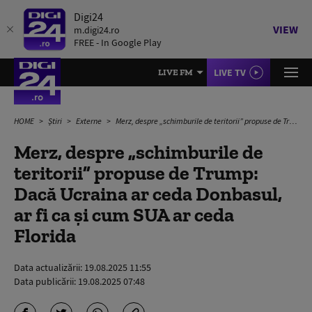
Digi24
VIEW
m.digi24.ro
FREE - In Google Play
LIVE TV
LIVE FM
HOME
Știri
Externe
Merz, despre „schimburile de teritorii” propuse de Trump: Dacă Ucraina ar ceda Donbasul, ar fi ca şi cum SUA ar ceda Florida
Merz, despre „schimburile de
teritorii” propuse de Trump:
Dacă Ucraina ar ceda Donbasul,
ar fi ca şi cum SUA ar ceda
Florida
Data actualizării:
19.08.2025 11:55
Data publicării:
19.08.2025 07:48