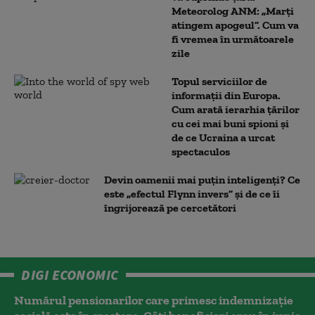
Meteorolog ANM: „Marți
atingem apogeul”. Cum va
fi vremea în următoarele
zile
Topul serviciilor de
informații din Europa.
Cum arată ierarhia țărilor
cu cei mai buni spioni și
de ce Ucraina a urcat
spectaculos
Devin oamenii mai puțin inteligenți? Ce
este „efectul Flynn invers” și de ce îi
îngrijorează pe cercetători
DIGI ECONOMIC
Numărul pensionarilor care primesc indemnizaţie