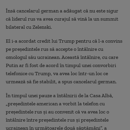
Însă cancelarul german a adăugat că nu este sigur
că liderul rus va avea curajul să vină la un summit
bilateral cu Zelenski.
El i-a acordat credit lui Trump pentru că l-a convins
pe preşedintele rus să accepte o întâlnire cu
omologul său ucrainean. Această întâlnire, cu care
Putin ar fi fost de acord în timpul unei convorbiri
telefonice cu Trump, va avea loc într-un loc ce
urmează să fie stabilit, a spus cancelarul german.
În timpul unei pauze a întâlnirii de la Casa Albă,
„preşedintele american a vorbit la telefon cu
preşedintele rus şi au convenit că va avea loc o
întâlnire între preşedintele rus şi preşedintele
ucrainean în următoarele două săptămâni”, a