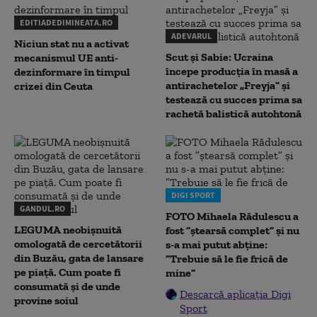
EDITIADEDIMINEATA.RO
ADEVARUL
Niciun stat nu a activat
Scut și Sabie: Ucraina
mecanismul UE anti-
începe producția în masă a
dezinformare în timpul
antirachetelor „Freyja” și
crizei din Ceuta
testează cu succes prima sa
rachetă balistică autohtonă
DIGI SPORT
GANDUL.RO
FOTO Mihaela Rădulescu a
LEGUMA neobișnuită
fost ”ștearsă complet” și nu
omologată de cercetătorii
s-a mai putut abține:
din Buzău, gata de lansare
”Trebuie să le fie frică de
pe piață. Cum poate fi
mine”
consumată și de unde
Descarcă aplicația Digi
provine soiul
Sport