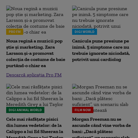
PRO FM
DIGI WORLD
Noua regină a muzicii pop
Canicula pune presiune pe
știe și marketing. Zara
inimă. 5 simptome care nu
Larsson și-a promovat
trebuie ignorate niciodată,
colecția de costume de baie
potrivit unui cardiolog
purtând-o chiar ea
Descarcă aplicația Pro FM
DIGI ANIMAL WORLD
FILM NOW
Cele mai răsfățate pisici
Morgan Freeman nu se
din lumea vedetelor: de la
ascunde când vine vorba de
Calippo a lui Ed Sheeran la
bani: „Dacă plătesc
Meredith Grey a lui Taylor
suficient”, un scenariu slab