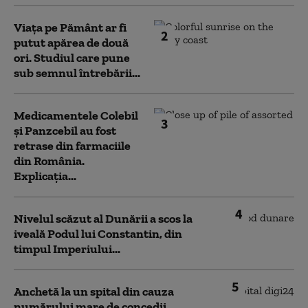
Viața pe Pământ ar fi
2
putut apărea de două
ori. Studiul care pune
sub semnul întrebării...
Medicamentele Colebil
3
și Panzcebil au fost
retrase din farmaciile
din România.
Explicația...
4
Nivelul scăzut al Dunării a scos la
iveală Podul lui Constantin, din
timpul Imperiului...
5
Anchetă la un spital din cauza
numărului mare de concedii