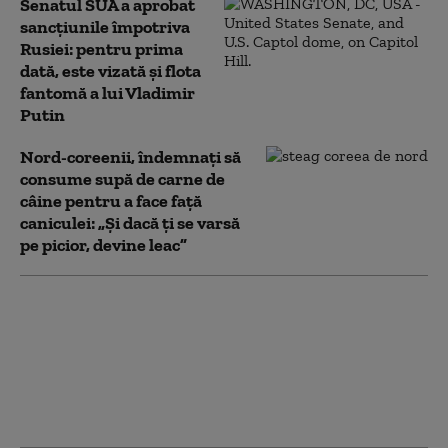
Senatul SUA a aprobat
sancțiunile împotriva
Rusiei: pentru prima
dată, este vizată și flota
fantomă a lui Vladimir
Putin
Nord-coreenii, îndemnaţi să
consume supă de carne de
câine pentru a face față
caniculei: „Și dacă ţi se varsă
pe picior, devine leac”
„Toată lumea iubește
învingătorii”. Ucraina a
restabilit complet
schimbul de informații
cu serviciile secrete
americane (Politico)