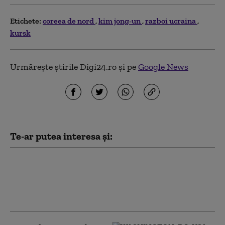
Etichete:
coreea de nord
kim jong-un
razboi ucraina
kursk
Urmărește știrile Digi24.ro și pe
Google News
Te-ar putea interesa și:
Peste jumătate dintre ucraineni
se opun „categoric” cedării
Donbasului. Ce opinie au despre
„înghețarea” războiului (sondaj)