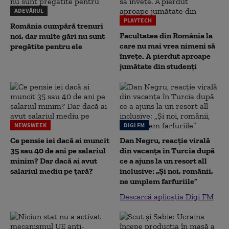
ADEVĂRUL
PLAYTECH
România cumpără trenuri
Facultatea din România la
noi, dar multe gări nu sunt
care nu mai vrea nimeni să
pregătite pentru ele
înveţe. A pierdut aproape
jumătate din studenţi
NEWSWEEK
DIGI FM
Ce pensie iei dacă ai muncit
Dan Negru, reacție virală
35 sau 40 de ani pe salariul
din vacanța în Turcia după
minim? Dar dacă ai avut
ce a ajuns la un resort all
salariul mediu pe țară?
inclusive: „Și noi, românii,
ne umplem farfuriile”
Descarcă aplicația Digi FM