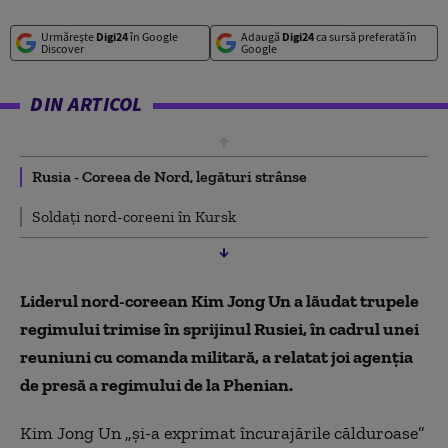
Urmărește
Digi24
în Google
Adaugă
Digi24
ca sursă preferată în
Discover
Google
DIN ARTICOL
Rusia - Coreea de Nord, legături strânse
Soldați nord-coreeni în Kursk
Liderul nord-coreean Kim Jong Un a lăudat trupele
regimului trimise în sprijinul Rusiei, în cadrul unei
reuniuni cu comanda militară, a relatat joi agenţia
de presă a regimului de la Phenian.
Kim Jong Un „şi-a exprimat încurajările călduroase”