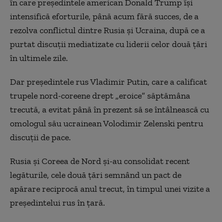
în care preşedintele american Donald Trump îşi
intensifică eforturile, până acum fără succes, de a
rezolva conflictul dintre Rusia şi Ucraina, după ce a
purtat discuţii mediatizate cu liderii celor două ţări
în ultimele zile.
Dar preşedintele rus Vladimir Putin, care a calificat
trupele nord-coreene drept „eroice” săptămâna
trecută, a evitat până în prezent să se întâlnească cu
omologul său ucrainean Volodimir Zelenski pentru
discuţii de pace.
Rusia şi Coreea de Nord şi-au consolidat recent
legăturile, cele două ţări semnând un pact de
apărare reciprocă anul trecut, în timpul unei vizite a
preşedintelui rus în ţară.