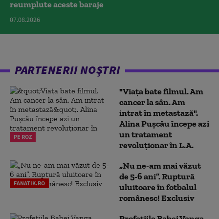
reumplute aceste baraje
07.08.2026
PARTENERII NOȘTRI
"Viața bate filmul. Am
cancer la sân. Am
intrat în metastază".
Alina Pușcău începe azi
un tratament
PE ROZ
revoluționar în L.A.
„Nu ne-am mai văzut
de 5-6 ani”. Ruptură
FANATIK.RO
uluitoare în fotbalul
românesc! Exclusiv
Profețiile Babei Vanga