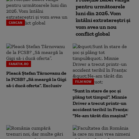
pentru următoarele
luni din 2026. Vom
întâlni extratereștri și
CANCAN
vom avea un nou
conflict global
FANATIK.RO
Pleacă Ștefan Târnovanu de
la FCSB? „Să meargă la Gigi
FILM NOW
să-i ducă oferta”. Exclusiv
"Sunt în stare de șoc și
plâng tot timpul". Minnie
Driver a trecut printr-un
accident teribil în Franța:
"Ne-am târât din mașină"