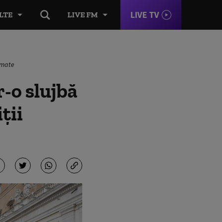
LIVE TV
LTE
LIVE FM
armate
r-o slujbă
ții