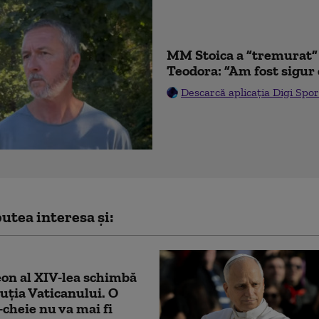
MM Stoica a ”tremurat” 
Teodora: ”Am fost sigur 
Descarcă aplicația Digi Spor
utea interesa și:
on al XIV-lea schimbă
uția Vaticanului. O
-cheie nu va mai fi