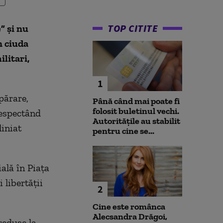
TOP CITITE
” şi nu
n ciuda
ilitari,
1
părare,
Până când mai poate fi
folosit buletinul vechi.
respectând
Autoritățile au stabilit
liniat
pentru cine se...
ală în Piaţa
 libertăţii
2
Cine este românca
Alecsandra Drăgoi,
reduse la