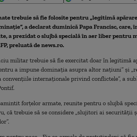
ate trebuie să fie folosite pentru „legitimă apărare
inaţie”, a declarat duminică Papa Francisc, care, î
te, a prezidat o slujbă specială în aer liber pentru m
FP, preluată de news.ro.
ciu militar trebuie să fie exercitat doar în legitimă a
entru a impune dominaţia asupra altor naţiuni” şi „
convenţiile internaţionale privind conflictele”, a sub
ontif.
eamintit forţelor armate, reunite pentru o slujbă speci
u, că trebuie să se considere „slujitori ai securităţii şi
or”.
m pentru pace... Fie ca armele de pretutindeni să fie 