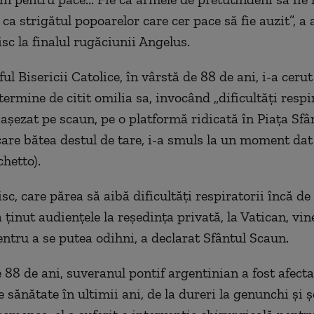
e ca strigătul popoarelor care cer pace să fie auzit”, a
sc la finalul rugăciunii Angelus.
ful Bisericii Catolice, în vârstă de 88 de ani, i-a ceru
termine de citit omilia sa, invocând „dificultăţi respir
 aşezat pe scaun, pe o platformă ridicată în Piaţa Sfâ
 care bătea destul de tare, i-a smuls la un moment dat
hetto).
sc, care părea să aibă dificultăţi respiratorii încă 
a ţinut audienţele la reşedinţa privată, la Vatican, vine
ntru a se putea odihni, a declarat Sfântul Scaun.
 88 de ani, suveranul pontif argentinian a fost afecta
 sănătate în ultimii ani, de la dureri la genunchi şi ş