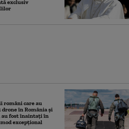
tă exclusiv
lilor
rimite în România
 F-18 din Spania,
ere anti-dronă și 200 de
 iberici
ii români care au
 drone în România și
 au fost înaintaţi în
 mod excepţional