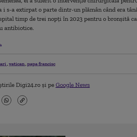
semenea, el a suferit o intervenţie chirurgicală pentru
a i s-a extirpat o parte dintr-un plămân când era tână
spital timp de trei nopţi în 2023 pentru o bronşită ca
u antibiotice.
.
tari
vatican
papa francisc
tirile Digi24.ro și pe
Google News