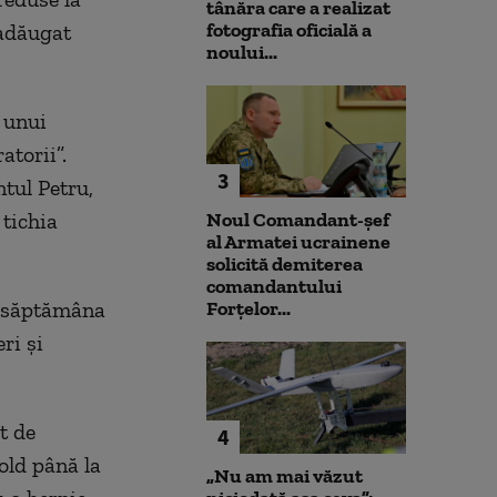
tânăra care a realizat
fotografia oficială a
 adăugat
noului...
t unui
atorii”.
3
ntul Petru,
 tichia
Noul Comandant-șef
al Armatei ucrainene
solicită demiterea
comandantului
de săptămâna
Forțelor...
ri şi
t de
4
old până la
„Nu am mai văzut