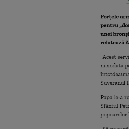
Forţele arm
pentru „dom
unei bronşi
relatează A
„Acest servi
niciodată p
întotdeauna 
Suveranul P
Papa le-a r
Sfântul Petr
popoarelor l
„Să ne rugă