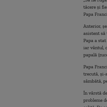
tăcere şi fi
Papa Franci
Anterior, şe
asistent să 
Papa a stat
iar vântul,
papală (zucc
Papa Franci
trecută, şi-
sâmbătă, pe
În vârstă de
probleme de