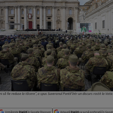
 să fie reduse la tăcere”, a spus Suveranul Pontif într-un discurs rostit la Vatican
Urmărește
Digi24
în Google Discover
Adaugă
Digi24
ca sursă preferată în Googl