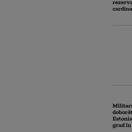
rezerva
cardina
NATO t
avioane
elicopt
militari
Militar
doborât
Estonia
grad în