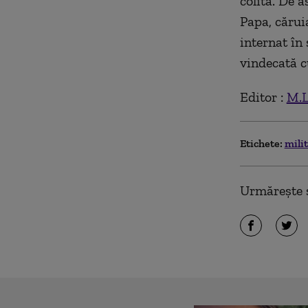
colită. De a
Papa, cărui
internat în 
vindecată c
Editor :
M.L
Etichete:
mili
Urmărește ș