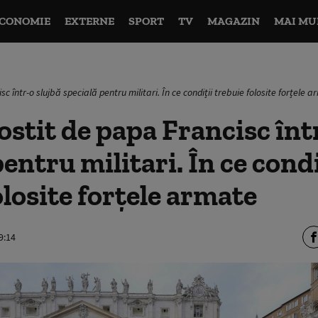
CONOMIE
EXTERNE
SPORT
TV
MAGAZIN
MAI MU
c într-o slujbă specială pentru militari. În ce condiții trebuie folosite forțele 
ostit de papa Francisc înt
entru militari. În ce condi
olosite forțele armate
9:14