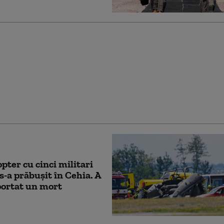
 britanici în Ucraina și
gii de ultimă generație
 Kiev. Anunțul
ul de la Londra după
rea cu Zelenski
opter cu cinci militari
 s-a prăbușit în Cehia. A
portat un mort