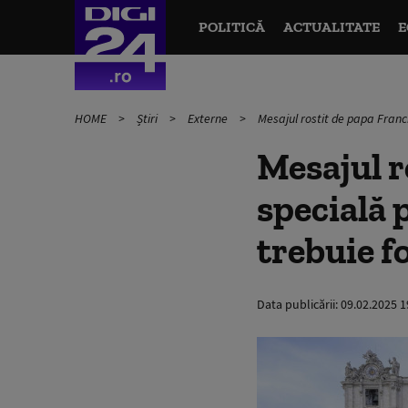
POLITICĂ
ACTUALITATE
E
HOME
Știri
Externe
Mesajul rostit de papa Francis
Mesajul r
specială p
trebuie f
Data publicării:
09.02.2025 1