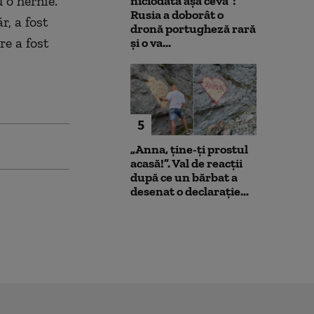
 o hernie.
niciodată așa ceva”:
Rusia a doborât o
r, a fost
dronă portugheză rară
re a fost
și o va...
5
„Anna, ţine-ţi prostul
acasă!”. Val de reacții
după ce un bărbat a
desenat o declarație...