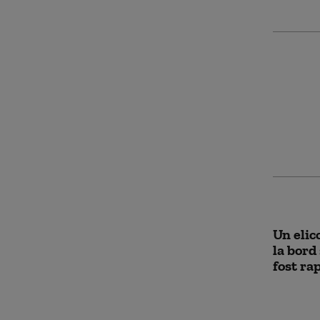
Militari
tehnolo
pentru
premier
întâlni
Un elic
la bord
fost ra