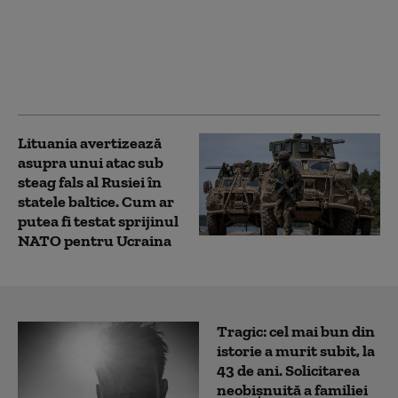
Bătrânul continent,
afectat de războaiele
din Ucraina și Iran,
incendii forestiere și
migrație
Lituania avertizează
asupra unui atac sub
steag fals al Rusiei în
statele baltice. Cum ar
putea fi testat sprijinul
NATO pentru Ucraina
Tragic: cel mai bun din
istorie a murit subit, la
43 de ani. Solicitarea
neobișnuită a familiei