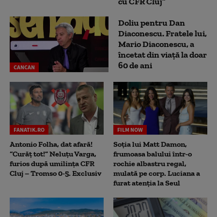
cu CFR Cluj”
Doliu pentru Dan
Diaconescu. Fratele lui,
Mario Diaconescu, a
încetat din viață la doar
60 de ani
CANCAN
FANATIK.RO
FILM NOW
Antonio Folha, dat afară!
Soția lui Matt Damon,
“Curăț tot!” Neluțu Varga,
frumoasa balului într-o
furios după umilința CFR
rochie albastru regal,
Cluj – Tromso 0-5. Exclusiv
mulată pe corp. Luciana a
furat atenția la Seul