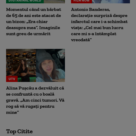
DIGI ANIMAL WORLD
FILM NOW
Momentul când un bărbat
Antonio Banderas,
de 65 de ani este atacat de
declarație surpriză despre
un bizon: „Era chiar
infarctul care i-a schimbat
deasupra mea”. Imaginile
viața: „Cel mai bun lucru
sunt greu de urmărit
care mi s-a întâmplat
vreodată”
UTV
Alina Pușcău a dezvăluit că
se confruntă cu o boală
gravă. „Am cinci tumori. Vă
rog să vă rugați pentru
mine”
Top Citite