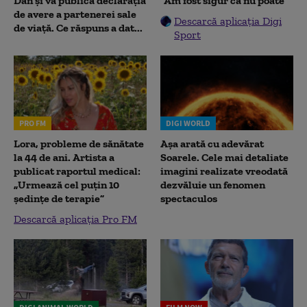
Dan și va publica declarația
”Am fost sigur că nu poate”
de avere a partenerei sale
Descarcă aplicația Digi
de viață. Ce răspuns a dat...
Sport
PRO FM
DIGI WORLD
Lora, probleme de sănătate
Așa arată cu adevărat
la 44 de ani. Artista a
Soarele. Cele mai detaliate
publicat raportul medical:
imagini realizate vreodată
„Urmează cel puțin 10
dezvăluie un fenomen
ședințe de terapie”
spectaculos
Descarcă aplicația Pro FM