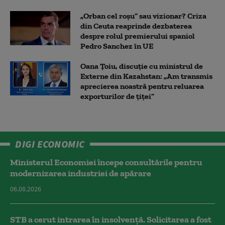
„Orban cel roșu” sau vizionar? Criza
din Ceuta reaprinde dezbaterea
despre rolul premierului spaniol
Pedro Sanchez în UE
Oana Țoiu, discuție cu ministrul de
Externe din Kazahstan: „Am transmis
aprecierea noastră pentru reluarea
exporturilor de țiței”
DIGI ECONOMIC
Ministerul Economiei începe consultările pentru
modernizarea industriei de apărare
06.08.2026
STB a cerut intrarea în insolvență. Solicitarea a fost