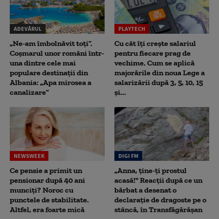
ADEVĂRUL
PLAYTECH
„Ne-am îmbolnăvit toți”.
Cu cât îți crește salariul
Coșmarul unor români într-
pentru fiecare prag de
una dintre cele mai
vechime. Cum se aplică
populare destinații din
majorările din noua Lege a
Albania: „Apa mirosea a
salarizării după 3, 5, 10, 15
canalizare”
și...
NEWSWEEK
DIGI FM
Ce pensie a primit un
„Anna, ţine-ţi prostul
pensionar după 40 ani
acasă!" Reacţii după ce un
munciți? Noroc cu
bărbat a desenat o
punctele de stabilitate.
declaraţie de dragoste pe o
Altfel, era foarte mică
stâncă, în Transfăgărăşan