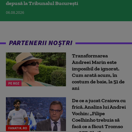
depusă la Tribunalul București
06.08.2026
PARTENERII NOȘTRI
Transformarea
Andreei Marin este
imposibil de ignorat.
Cum arată acum, în
costum de baie, la 51 de
PE ROZ
ani
De ce a jucat Craiova cu
frică. Analiza lui Andrei
Vochin: „Filipe
Coelhinho trebuia să
facă ce a făcut Tromso
FANATIK.RO