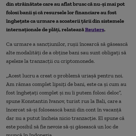
din străinătate care au aflat brusc că nu-și mai pot
folosi banii și că resursele lor financiare au fost
înghețate ca urmare a scoaterii țării din sistemele
internaționale de plăți, relatează
Reuters
.
Ca urmare a sancțiunilor, rușii încearcă să găsească
alte modalități de a obține bani sau sunt obligați să
apeleze la tranzacții cu criptomonede.
„Acest lucru a creat o problemă uriașă pentru noi.
Am rămas complet lipsiți de bani, este ca și cum au
fost înghețați complet și nu îi putem folosi deloc”,
spune Konstantin Ivanov, turist rus la Bali, care a
încercat să-și folosească banii din cont în vacanță
dar nu a putut încheia nicio tranzacție. El spune că
este posibil să fie nevoie să-și găsească un loc de
muncă în Indonezia.