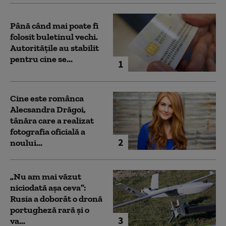
Până când mai poate fi
folosit buletinul vechi.
Autoritățile au stabilit
pentru cine se...
1
Cine este românca
Alecsandra Drăgoi,
tânăra care a realizat
fotografia oficială a
2
noului...
„Nu am mai văzut
niciodată așa ceva”:
Rusia a doborât o dronă
portugheză rară și o
3
va...