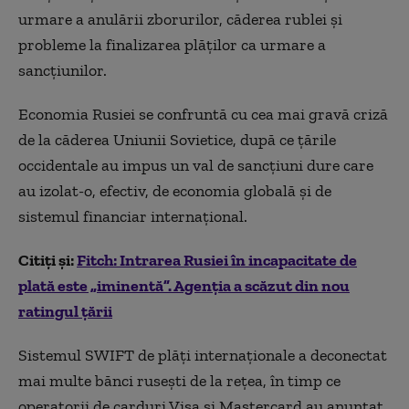
urmare a anulării zborurilor, căderea rublei și
probleme la finalizarea plăților ca urmare a
sancțiunilor.
Economia Rusiei se confruntă cu cea mai gravă criză
de la căderea Uniunii Sovietice, după ce țările
occidentale au impus un val de sancțiuni dure care
au izolat-o, efectiv, de economia globală și de
sistemul financiar internațional.
Citiți și:
Fitch: Intrarea Rusiei în incapacitate de
plată este „iminentă”. Agenția a scăzut din nou
ratingul țării
Sistemul SWIFT de plăți internaționale a deconectat
mai multe bănci rusești de la rețea, în timp ce
operatorii de carduri Visa și Mastercard au anunțat