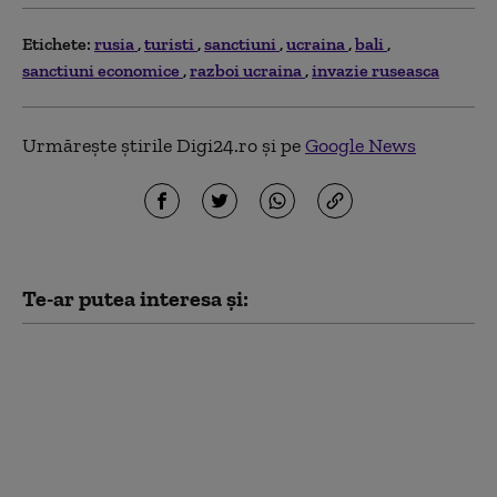
Etichete:
rusia
turisti
sanctiuni
ucraina
bali
sanctiuni economice
razboi ucraina
invazie ruseasca
Urmărește știrile Digi24.ro și pe
Google News
Te-ar putea interesa și:
Văduva activistului
Navalnîi îndeamnă
ruşii să voteze partidul
liberal Iabloko,
formațiune care se
opune continuării