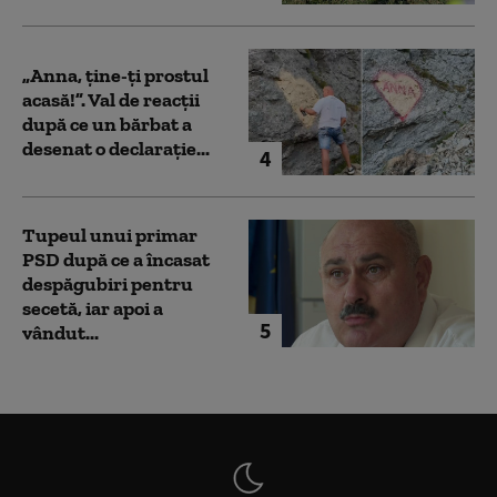
„Anna, ţine-ţi prostul
acasă!”. Val de reacții
după ce un bărbat a
desenat o declarație...
4
Tupeul unui primar
PSD după ce a încasat
despăgubiri pentru
secetă, iar apoi a
5
vândut...