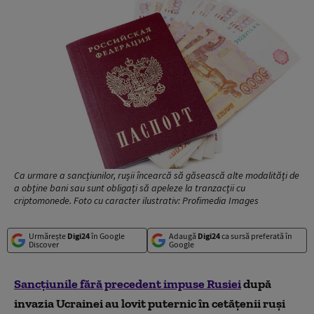
Ca urmare a sancțiunilor, rușii încearcă să găsească alte modalități de
a obține bani sau sunt obligați să apeleze la tranzacții cu
criptomonede. Foto cu caracter ilustrativ: Profimedia Images
Urmărește
Digi24
în Google
Adaugă
Digi24
ca sursă preferată în
Discover
Google
Sancțiunile fără precedent impuse Rusiei
după
invazia Ucrainei au lovit puternic în cetățenii ruși