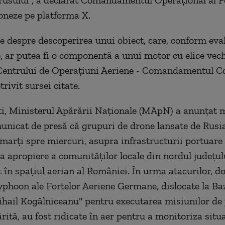
rusului", a declarat Comandamentul Operaţional al F
neze pe platforma X.
le despre descoperirea unui obiect, care, conform eva
, ar putea fi o componentă a unui motor cu elice vechi
Centrului de Operaţiuni Aeriene - Comandamentul 
trivit sursei citate.
i, Ministerul Apărării Naţionale (MApN) a anunţat 
unicat de presă că grupuri de drone lansate de Rusia
marţi spre miercuri, asupra infrastructurii portuare
a apropiere a comunităţilor locale din nordul judeţul
t în spaţiul aerian al României. În urma atacurilor, d
phoon ale Forţelor Aeriene Germane, dislocate la Ba
hail Kogălniceanu" pentru executarea misiunilor de 
rită, au fost ridicate în aer pentru a monitoriza situ