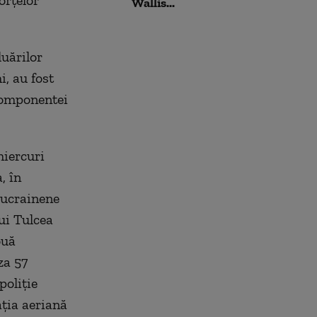
orţelor
Wallis...
luărilor
, au fost
Componentei
miercuri
, în
 ucrainene
ui Tulcea
ouă
za 57
poliţie
aţia aeriană