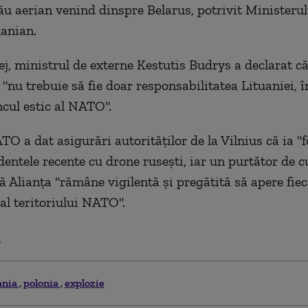
său aerian venind dinspre Belarus, potrivit Ministerul
uanian.
lej, ministrul de externe Kestutis Budrys a declarat c
"nu trebuie să fie doar responsabilitatea Lituaniei, î
cul estic al NATO".
O a dat asigurări autorităţilor de la Vilnius că ia "f
identele recente cu drone ruseşti, iar un purtător de 
ă Alianţa "rămâne vigilentă şi pregătită să apere fie
al teritoriului NATO".
.
ania
polonia
explozie