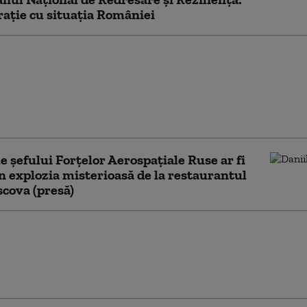
ție cu situația României
i avansate Polonia-SUA
baze militare
ente: cum se schimbă
rul de forțe la granița
a
e șefului Forțelor Aerospațiale Ruse ar fi
n explozia misterioasă de la restaurantul
cova (presă)
 firmelor dizolvate a
 cu aproape 13% în
 semestru din 2026.
la conduce clasamentul