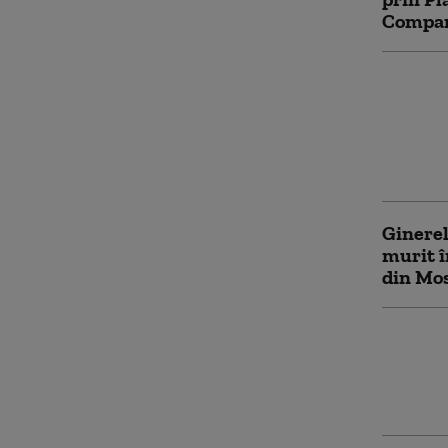
Compara
Discuți
pentru 
perman
echilib
cu Rusi
Ginerel
murit î
din Mos
Numărul
crescut
primul
Capita