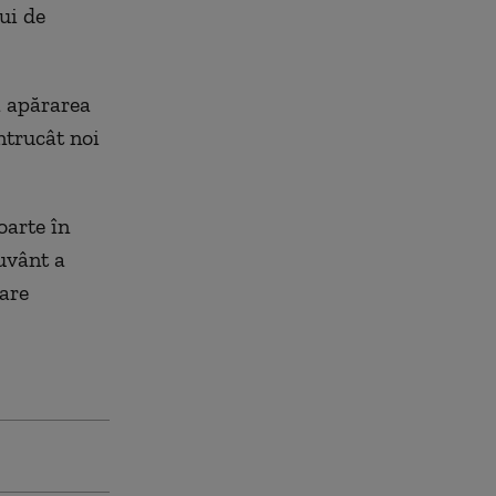
ui de
ă apărarea
ntrucât noi
oarte în
cuvânt a
care