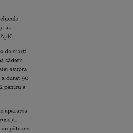
vehicule
şi au
 MApN.
ea de marţi
ea căderii
siei asupra
e a durat 90
2 pentru a
ze apărarea
ruseşti
c au pătruns