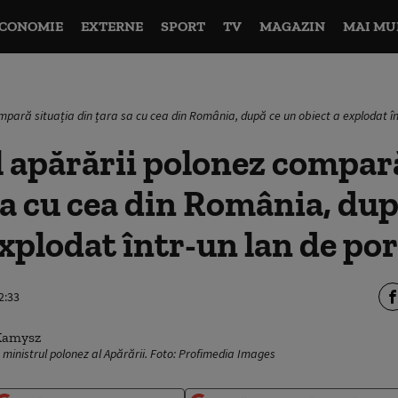
CONOMIE
EXTERNE
SPORT
TV
MAGAZIN
MAI MU
ompară situația din țara sa cu cea din România, după ce un obiect a explodat î
 apărării polonez compară
sa cu cea din România, dup
explodat într-un lan de p
2:33
inistrul polonez al Apărării. Foto: Profimedia Images