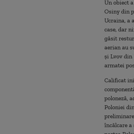
Un obiect a
Osiny din p
Ucraina, a 
case, dar ni
găsit restur
aerian au s
şi Lvov din
armatei pos
Calificat in
componentă 
poloneză, a
Poloniei din
preliminare 
încălcare a 