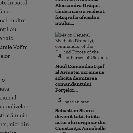
te în satul
Alecsandra Drăgoi,
ă cu
tânăra care a realizat
fotografia oficială a
 mai multor
noului...
nţii au
e raid
unile Volîni
4
elor
Noul Comandant-șef
al Armatei ucrainene
solicită demiterea
i o
comandantului
mata
Forțelor...
rian al
5
a analizelor
Sebastian Stan a
strată nicio
devenit tată. Iubita
actorului originar din
ei, nici din
Constanța, Annabelle