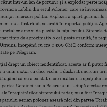
 căzut într-un lan de porumb şi a explodat peste noap
rovincia Lublin din estul Poloniei, care se învecineaz
anunţat miercuri poliţia. Explozia a spart geamurile
meni nu a fost rănit, se arată în raportul poliţiei. Age
i metalice arse şi de plastic la faţa locului. Sirenele d
unat timp de aproximativ o oră peste graniţă, în regi
 Ucraina, începând cu ora 09:00 GMT, conform mesaj
tate pe Telegram.
iţial drept un obiect neidentificat, acesta ar fi putut f
a unui motor cu elice vechi, a declarat miercuri ar
dăugând că nu a existat nicio încălcare a spaţiului ae
 partea Ucrainei sau a Belarusului. "...după efectuare
ale înregistrărilor sistemului radar, nu a fost înregi
spaţiului aerian polonez aseară nici din partea Ucrain