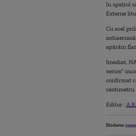
în spaţiul 
Externe lit
Cu acel pri
antiaeriană 
apărăm flan
Imediat, NAT
serios" inc
confirmat c
centimetru 
Editor :
A.R
Etichete:
rom