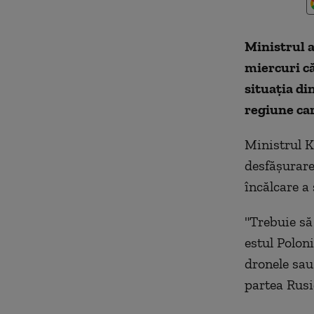
Ministrul 
miercuri c
situaţia di
regiune car
Ministrul K
desfăşurare 
încălcare a 
"Trebuie să 
estul Poloni
dronele sau
partea Rusie