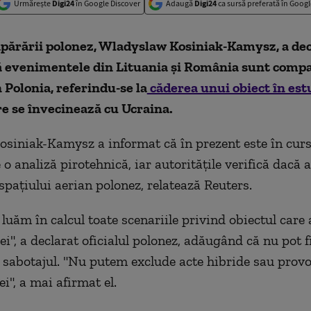
Urmărește
Digi24
în Google Discover
Adaugă
Digi24
ca sursă preferată în Googl
apărării polonez, Wladyslaw Kosiniak-Kamysz, a dec
ă evenimentele din Lituania şi România sunt compa
n Polonia, referindu-se la
căderea unui obiect în est
e se învecinează cu Ucraina.
osiniak-Kamysz a informat că în prezent este în curs
o analiză pirotehnică, iar autorităţile verifică dacă a
spaţiului aerian polonez, relatează Reuters.
luăm în calcul toate scenariile privind obiectul care 
ei", a declarat oficialul polonez, adăugând că nu pot f
 sabotajul. "Nu putem exclude acte hibride sau provo
i", a mai afirmat el.