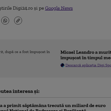
tirile Digi24.ro și pe
Google News
Micael Leandro a murit,
împușcat în timpul me
Descarcă aplicația Digi Sp
utea interesa și:
a a primit săptămâna trecută un miliard de euro
anul Naţional de Redresare şi Rezilienţă.