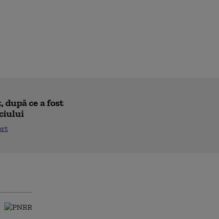
 după ce a fost
ciului
ort