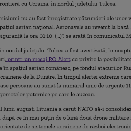
frontieră cu Ucraina, în nordul judeţului Tulcea.
misiunii nu au fost înregistrate pătrunderi ale unor 
paţiul aerian naţional. Aeronavele au revenit la bază 
siguranţă la ora 01:10. (...)", se arată în comunicatul
in nordul judeţului Tulcea a fost avertizată, în noapt
ri,
printr-un mesaj RO-Alert
cu privire la posibilitat
e în spaţiul aerian românesc, pe fondul atacurilor Ru
ucrainene de la Dunăre. În timpul alertei extreme car
ase persoane au sunat la numărul unic de urgenţe 11
zgomotelor puternice pe care le auzeau.
l lunii august, Lituania a cerut NATO să-i consolide
, după ce în mai puţin de o lună două drone militare 
orientate de sistemele ucrainene de război electroni