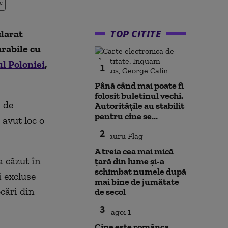
e
TOP CITITE
larat
rabile cu
ul Poloniei
,
1
Până când mai poate fi
folosit buletinul vechi.
 de
Autoritățile au stabilit
pentru cine se...
 avut loc o
2
A treia cea mai mică
a căzut în
țară din lume și-a
schimbat numele după
i excluse
mai bine de jumătate
cări din
de secol
3
Cine este românca