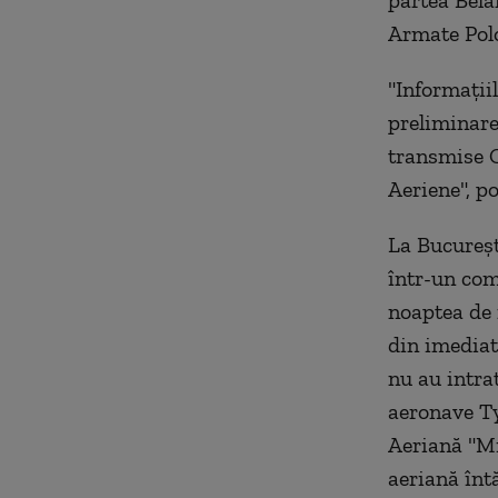
partea Bela
Armate Polo
"Informaţii
preliminare
transmise 
Aeriene", po
La Bucureşt
într-un com
noaptea de 
din imediat
nu au intra
aeronave Ty
Aeriană "Mi
aeriană întă