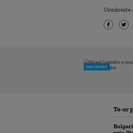
Urmărește ș
DIGI SPORT
Te-ar p
Bulgari
prin Pl