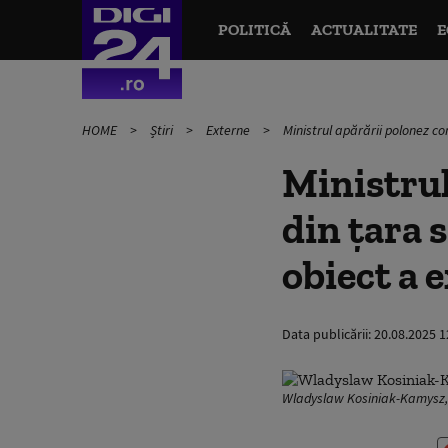
POLITICĂ
ACTUALITATE
E
HOME
Știri
Externe
Ministrul apărării polonez c
Ministrul
din țara 
obiect a 
Data publicării:
20.08.2025 1
Wladyslaw Kosiniak-Kamysz, m