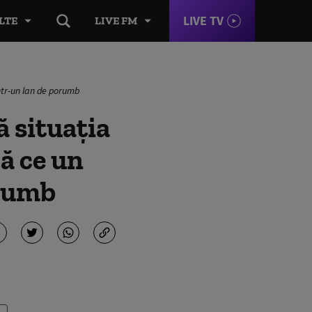
LIVE TV
LTE
LIVE FM
ntr-un lan de porumb
 situația
ă ce un
orumb