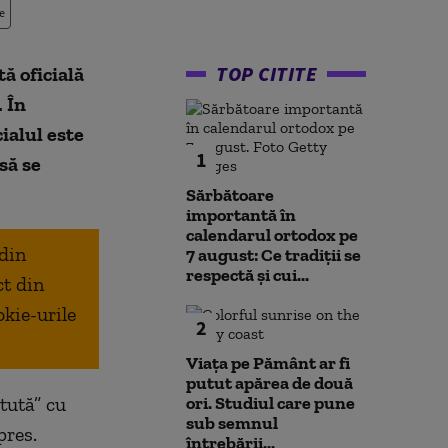
e
TOP CITITE
ă oficială
. În
ialul este
1
să se
Sărbătoare
importantă în
calendarul ortodox pe
 din
7 august: Ce tradiții se
respectă și cui...
ct din
okie-urile
2
Viața pe Pământ ar fi
putut apărea de două
tută” cu
ori. Studiul care pune
sub semnul
pres.
întrebării...