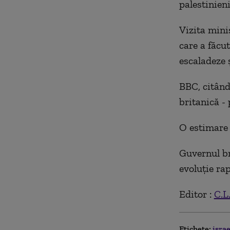
palestinieni
Vizita minis
care a făcu
escaladeze 
BBC, citând
britanică - 
O estimare 
Guvernul br
evoluţie rap
Editor :
C.L
Etichete:
isra