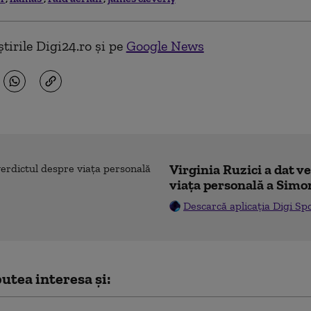
tirile Digi24.ro și pe
Google News
Virginia Ruzici a dat v
viața personală a Simo
Descarcă aplicația Digi Sp
utea interesa și: