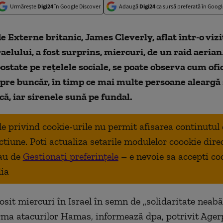
Urmărește
Digi24
în Google Discover
Adaugă
Digi24
ca sursă preferată în Googl
e Externe britanic, James Cleverly, aflat într-o vizit
raelului, a fost surprins, miercuri, de un raid aerian
ostate pe rețelele sociale, se poate observa cum ofic
pre buncăr, în timp ce mai multe persoane aleargă 
ă, iar sirenele sună pe fundal.
ale privind cookie-urile nu permit afisarea continutul
ctiune. Poti actualiza setarile modulelor coookie dire
au de
Gestionați preferințele
– e nevoie sa accepti co
ia
sosit miercuri în Israel în semn de „solidaritate neabă
rma atacurilor Hamas, informează dpa, potrivit Ager