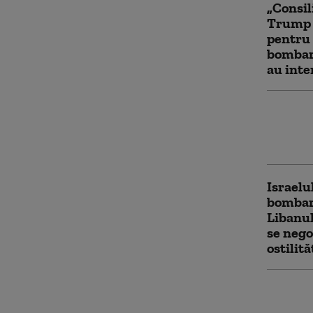
„Consil
Trump a
pentru 
bombar
au inte
„Axa Re
reușit 
de Iran
Israelu
bombar
Libanul
se nego
ostilită
Netany
Israelu