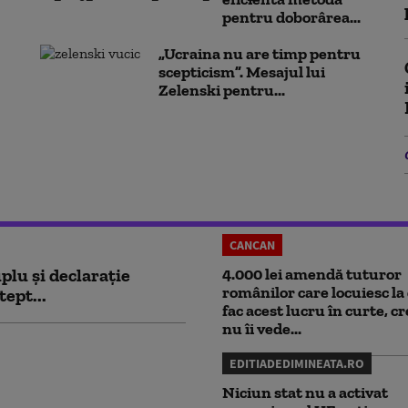
pentru doborârea...
„Ucraina nu are timp pentru
scepticism”. Mesajul lui
Zelenski pentru...
CANCAN
plu și declarație
4.000 lei amendă tuturor
românilor care locuiesc la 
tept...
fac acest lucru în curte, c
nu îi vede...
EDITIADEDIMINEATA.RO
Niciun stat nu a activat