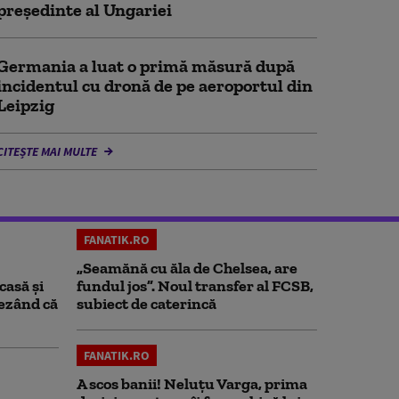
președinte al Ungariei
Germania a luat o primă măsură după
incidentul cu dronă de pe aeroportul din
Leipzig
CITEȘTE MAI MULTE
FANATIK.RO
„Seamănă cu ăla de Chelsea, are
casă și
fundul jos”. Noul transfer al FCSB,
rezând că
subiect de caterincă
FANATIK.RO
A scos banii! Neluțu Varga, prima