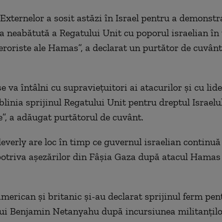
 Externelor a sosit astăzi în Israel pentru a demonstr
ea neabătută a Regatului Unit cu poporul israelian î
teroriste ale Hamas”, a declarat un purtător de cuvânt
e va întâlni cu supravieţuitori ai atacurilor şi cu lide
linia sprijinul Regatului Unit pentru dreptul Israelul
”, a adăugat purtătorul de cuvânt.
leverly are loc în timp ce guvernul israelian continuă 
otriva aşezărilor din Fâşia Gaza după atacul Hamas
merican şi britanic şi-au declarat sprijinul ferm pen
lui Benjamin Netanyahu după incursiunea militanţilo