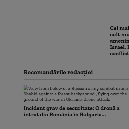
lui Tr
este pl
Cel mai
cult mu
ameninț
Israel.
conflict
Recomandările redacţiei
Incident grav de securitate: O dronă a
intrat din România în Bulgaria...