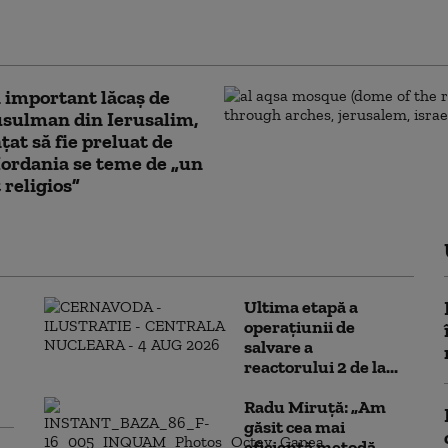
ump pentru Gaza: „Nu
anul nostru”
 important lăcaş de
sulman din Ierusalim,
at să fie preluat de
 Iordania se teme de „un
 religios”
Ultima etapă a
operațiunii de
salvare a
reactorului 2 de la...
Radu Miruță: „Am
găsit cea mai
eficientă metodă