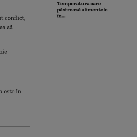
Temperatura care
păstrează alimentele
în...
t conflict,
tea să
nie
a este în