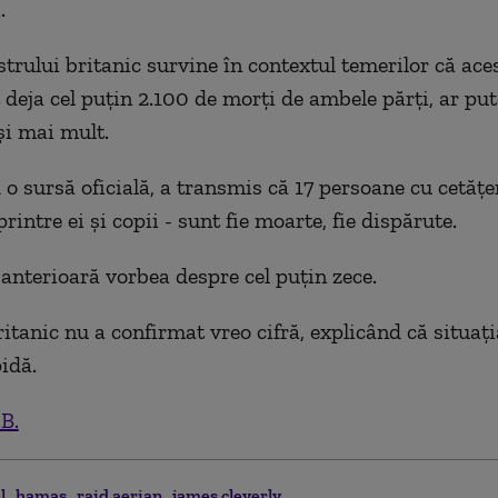
.
trului britanic survine în contextul temerilor că aces
t deja cel puţin 2.100 de morţi de ambele părţi, ar pu
şi mai mult.
 o sursă oficială, a transmis că 17 persoane cu cetăţe
printre ei şi copii - sunt fie moarte, fie dispărute.
anterioară vorbea despre cel puţin zece.
itanic nu a confirmat vreo cifră, explicând că situaţi
idă.
.B.
el
hamas
raid aerian
james cleverly