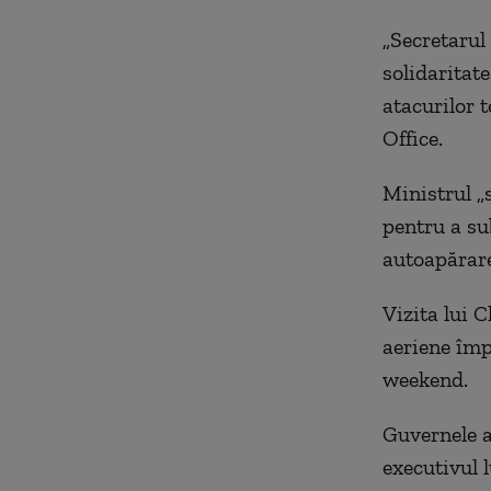
„Secretarul
solidaritat
atacurilor 
Office.
Ministrul „s
pentru a sub
autoapărare
Vizita lui C
aeriene împ
weekend.
Guvernele a
executivul 