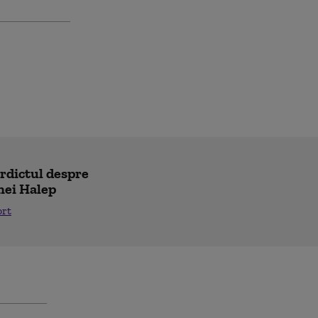
erdictul despre
nei Halep
ort