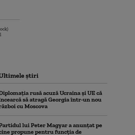
Ultimele știri
Diplomaţia rusă acuză Ucraina şi UE că
încearcă să atragă Georgia într-un nou
război cu Moscova
Partidul lui Peter Magyar a anunțat pe
cine propune pentru funcția de