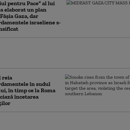
iul pentru Pace” al lui
 elaborat un plan
Fâșia Gaza, dar
damentele israeliene s-
nsificat
zistenței” revine în forță. De ce nu au
SUA și Israelul să slăbească rețeaua condusă
l reia
damentele în sudul
ui, în timp ce la Roma
ciază încetarea
ților
ahu confirmă că
l nu a acceptat proiectul