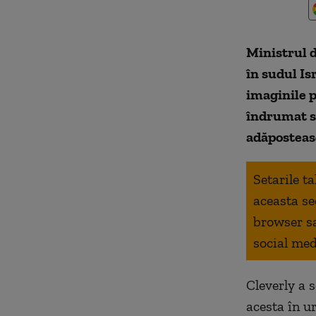
Ministrul d
în sudul Is
imaginile p
îndrumat s
adăposteasc
Setarile t
aceasta se
browser s
social med
Cleverly a 
acesta în u