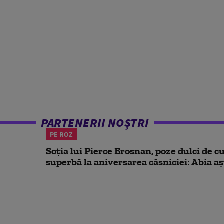
PARTENERII NOȘTRI
PE ROZ
Soția lui Pierce Brosnan, poze dulci de cu
superbă la aniversarea căsniciei: Abia aș