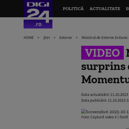
POLITICĂ
ACTUALITATE
E
HOME
Știri
Externe
Ministrul de Externe britanic
VIDEO
M
surprins 
Momentul 
Data actualizării:
11.10.2023
Data publicării:
11.10.2023 1
Foto: Captură video X ( fostă