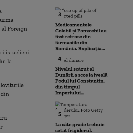
a
3
n urma
Medicamentele
 al Foreign
Colebil și Panzcebil au
fost retrase din
farmaciile din
România. Explicația...
ri israelieni
4
ui la
Nivelul scăzut al
Dunării a scos la iveală
Podul lui Constantin,
loviturile
din timpul
Imperiului...
 din
5
tru
La câte grade trebuie
r
setat frigiderul.