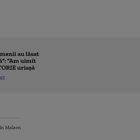
amenii au lăsat
ă”: ”Am uimit
TORIE uriașă
ort