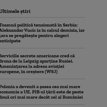
Ultimele știri
Toamnă politică tensionată în Serbia:
Aleksandar Vucic ia în calcul demisia, iar
țara se pregătește pentru alegeri
anticipate
Serviciile secrete americane cred că
drona de la Leipzig aparține Rusiei.
Amenințarea la adresa aviației
europene, în creștere (WSJ)
Polonia a devenit a șasea cea mai mare
economie a UE. PIB-ul țării este de peste
două ori mai mare decât cel al României