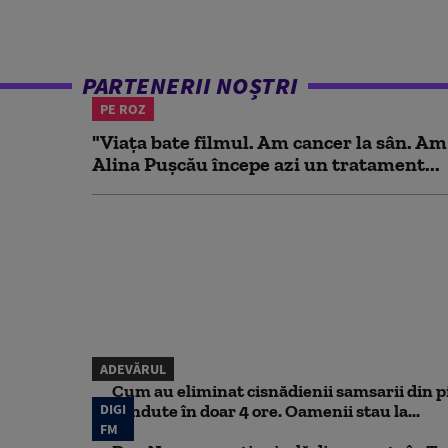
PARTENERII NOȘTRI
PE ROZ
"Viața bate filmul. Am cancer la sân. Am
Alina Pușcău începe azi un tratament...
ADEVĂRUL
Cum au eliminat cisnădienii samsarii din p
DIGI
vândute în doar 4 ore. Oamenii stau la...
FM