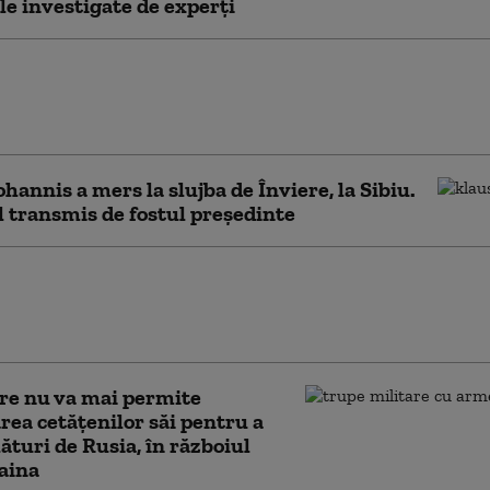
le investigate de experți
 tensionat la Nairobi. Emmanuel
a întrerupt o conferință pentru a cere
în sală: „O lipsă totală de respect”
ohannis a mers la slujba de Înviere, la Sibiu.
 transmis de fostul preşedinte
ohannis, împreună cu soţia la
e Florii, la Sibiu. Mesajul
s de fostul preşedinte
re nu va mai permite
rea cetățenilor săi pentru a
lături de Rusia, în războiul
aina