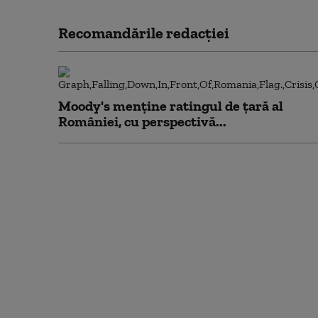
Recomandările redacţiei
Moody's menține ratingul de țară al
României, cu perspectivă...