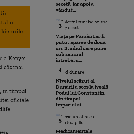
secetă, iar apoi a
vândut...
 din
ct din
3
okie-urile
Viața pe Pământ ar fi
putut apărea de două
ori. Studiul care pune
sub semnul
e a Kenyei
întrebării...
ti cât mai
4
Nivelul scăzut al
Dunării a scos la iveală
, în timpul
Podul lui Constantin,
din timpul
itei oficiale
Imperiului...
life
5
Medicamentele
iţia