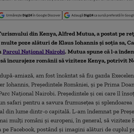
Urmărește
Digi24
în Google Discover
Adaugă
Digi24
ca sursă preferată în Googl
urismului din Kenya, Alfred Mutua, a postat pe reț
 multe poze alături de Klaus Iohannis și soția sa, 
n
Parcul Naţional Nairobi
. Mutua spune că l-a înde
să încurajeze românii să viziteze Kenya, potrivit N
 după-amiază, am fost încântat să fiu gazda Execelenţ
r Iohannis, Preşedintele României, şi pe Prima Doa
arc Naţional Nairobi. Preşedintele şi cei care îl înso
-un safari pentru a savura frumuseţea şi splendoarea
al din lume dintr-o capitală. L-am îndemnat pe Preşe
mai mulţi români şi europeni, în general, să viziteze 
 pe Facebook, postând şi imagini alături de cuplul pr