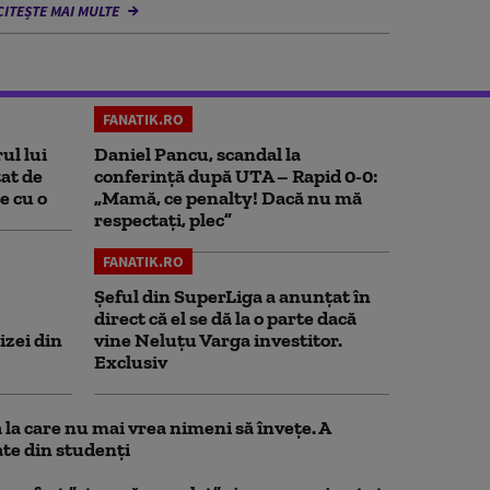
CITEȘTE MAI MULTE
FANATIK.RO
ul lui
Daniel Pancu, scandal la
at de
conferință după UTA – Rapid 0-0:
e cu o
„Mamă, ce penalty! Dacă nu mă
respectați, plec”
FANATIK.RO
Șeful din SuperLiga a anunțat în
direct că el se dă la o parte dacă
izei din
vine Neluțu Varga investitor.
Exclusiv
la care nu mai vrea nimeni să înveţe. A
te din studenţi