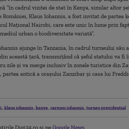
că ”în cadrul vizitei de stat în Kenya, similar altor şef
e României, Klaus Iohannis, a fost invitat de partea 
rcul Naţional Nairobi, care este unic în lume prin fap
mediul urban o biodiversitate variată”.
Iohannis ajunge în Tanzania, în cadrul turneului său a
din această țară, transmițând că șeful statului va fi î
u zile și va merge inclusiv în zonele turistice din Za
 partea antică a orașului Zanzibar și casa lui Fredd
ri
klaus iohannis
kenya
carmen iohannis
turneu prezidential
tirile Digi24.ro și pe
Google News