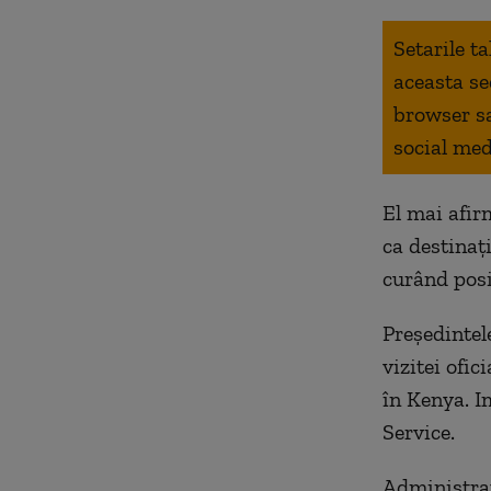
Setarile t
aceasta se
browser s
social med
El mai afir
ca destinaţ
curând posi
Preşedintele
vizitei ofic
în Kenya. I
Service.
Administraţ