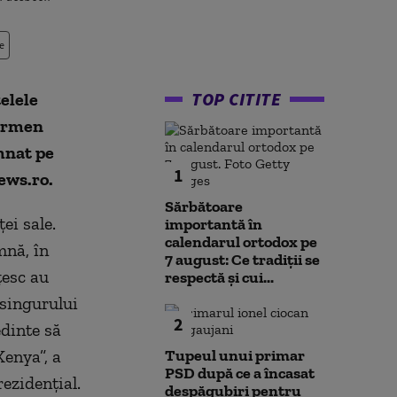
e
TOP CITITE
elele
Carmen
mnat pe
1
ews.ro.
Sărbătoare
ei sale.
importantă în
calendarul ortodox pe
mnă, în
7 august: Ce tradiții se
ţesc au
respectă și cui...
 singurului
2
dinte să
Kenya”, a
Tupeul unui primar
PSD după ce a încasat
ezidenţial.
despăgubiri pentru