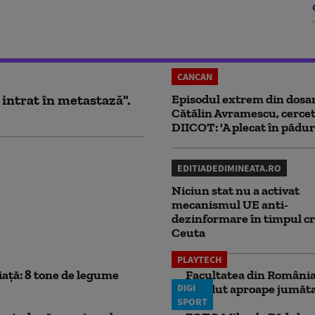
CANCAN
 intrat în metastază".
Episodul extrem din dosar
Cătălin Avramescu, cercet
DIICOT: 'A plecat în pădur
EDITIADEDIMINEATA.RO
Niciun stat nu a activat
mecanismul UE anti-
dezinformare în timpul cr
Ceuta
PLAYTECH
iață: 8 tone de legume
Facultatea din România 
DIGI
pierdut aproape jumăta
SPORT