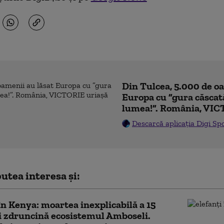
Din Tulcea, 5.000 de o
Europa cu ”gura căscat
lumea!”. România, VIC
Descarcă aplicația Digi Sp
utea interesa și:
în Kenya: moartea inexplicabilă a 15
i zdruncină ecosistemul Amboseli.