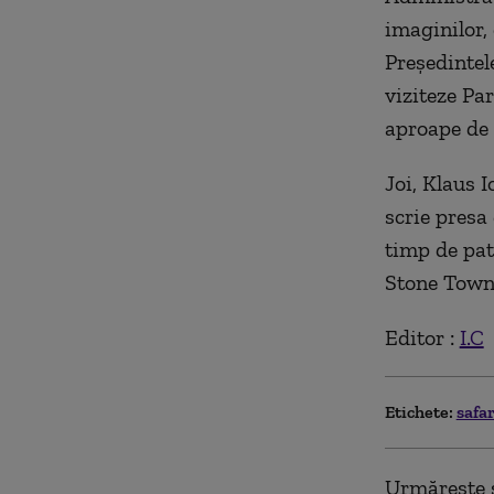
imaginilor, 
Preşedintel
viziteze Pa
aproape de 
Joi, Klaus 
scrie presa 
timp de patr
Stone Town,
Editor :
I.C
Etichete:
safa
Urmărește ș