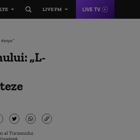
LIVE TV
LTE
LIVE FM
e Kenya”
ului: „L-
iteze
o: Facebook