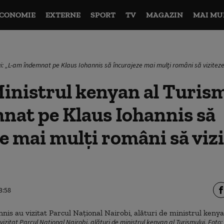
CONOMIE
EXTERNE
SPORT
TV
MAGAZIN
MAI MU
ui: „L-am îndemnat pe Klaus Iohannis să încurajeze mai mulţi români să vizitez
inistrul kenyan al Turism
nat pe Klaus Iohannis să
e mai mulţi români să viz
3:58
izitat Parcul Național Nairobi, alături de ministrul kenyan al Turismului. Fot