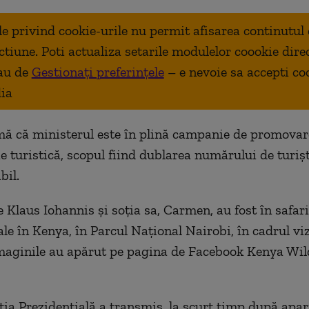
ale privind cookie-urile nu permit afisarea continutul
ctiune. Poti actualiza setarile modulelor coookie dire
au de
Gestionați preferințele
– e nevoie sa accepti co
ia
mă că ministerul este în plină campanie de promovar
ie turistică, scopul fiind dublarea numărului de turiş
bil.
 Klaus Iohannis şi soţia sa, Carmen, au fost în safari
iale în Kenya, în Parcul Naţional Nairobi, în cadrul viz
maginile au apărut pe pagina de Facebook Kenya Wild
ia Prezidenţială a transmis, la scurt timp după apar