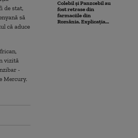
Colebil și Panzcebil au
i de stat,
fost retrase din
farmaciile din
kenyană să
România. Explicația...
tul că aduce
frican,
n vizită
nzibar -
ie Mercury.