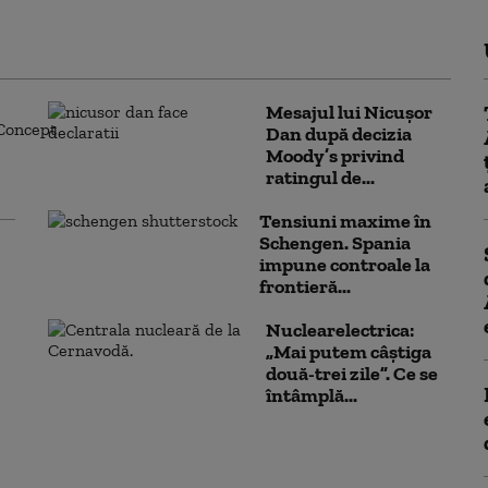
Mesajul lui Nicușor
Dan după decizia
Moody’s privind
ratingul de...
Tensiuni maxime în
Schengen. Spania
impune controale la
frontieră...
Nuclearelectrica:
„Mai putem câștiga
două-trei zile”. Ce se
întâmplă...