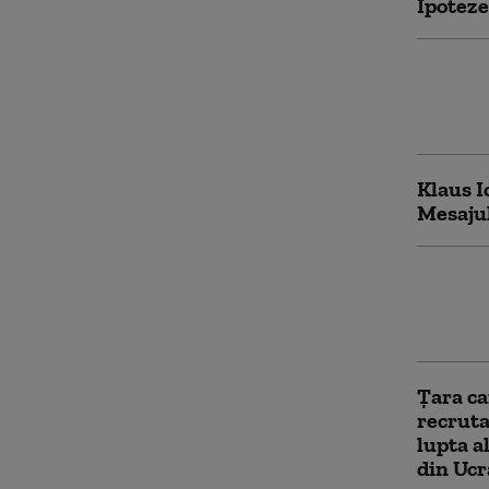
Ipoteze
Moment
Macron 
liniște 
Klaus I
Mesajul
Klaus I
slujba d
transmi
Țara ca
recruta
lupta a
din Ucr