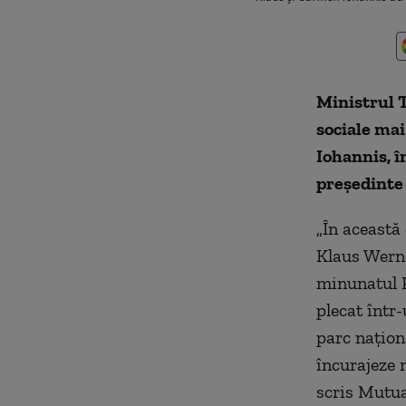
Ministrul T
sociale mai
Iohannis, î
președinte 
„În această
Klaus Werne
minunatul P
plecat într
parc naţion
încurajeze 
scris Mutua