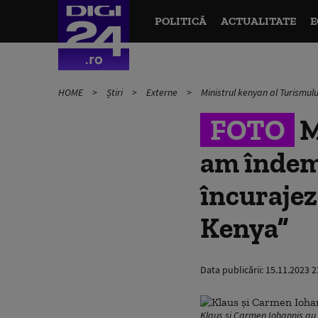
POLITICĂ
ACTUALITATE
E
HOME
Știri
Externe
Ministrul kenyan al Turismul
FOTO
M
am îndem
încurajez
Kenya”
Data publicării:
15.11.2023 2
Klaus și Carmen Iohannis au v