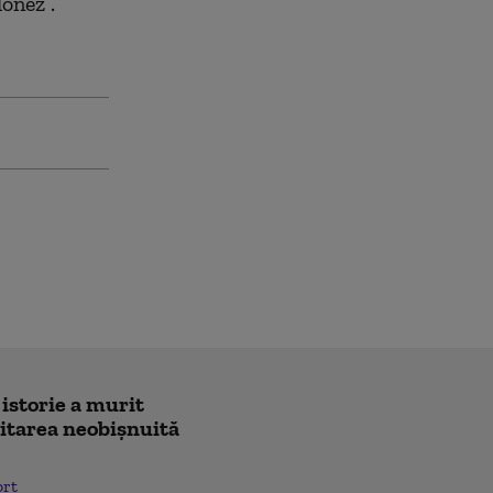
lonez”.
 istorie a murit
icitarea neobișnuită
ort