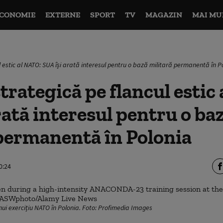
CONOMIE
EXTERNE
SPORT
TV
MAGAZIN
MAI MU
l estic al NATO: SUA își arată interesul pentru o bază militară permanentă în P
trategică pe flancul estic
rată interesul pentru o ba
permanentă în Polonia
0:24
unui exercițiu NATO în Polonia. Foto: Profimedia Images