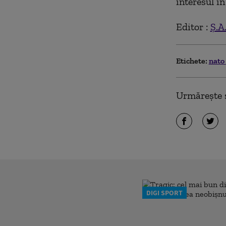
interesul în
Editor :
Ș.A
Etichete:
nato
Urmărește ș
DIGI SPORT