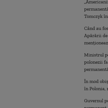
„Americanii
permanentă 
Tomczyk înt
Când au fos
Apărării de
menţioneaz
Ministrul p
polonezii fa
permanentă,
În mod obiş
în Polonia, 
Guvernul po
permanent, 