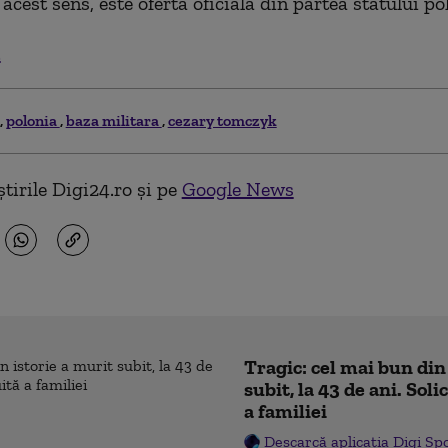
 acest sens, este oferta oficială din partea statului po
.
polonia
baza militara
cezary tomczyk
tirile Digi24.ro și pe
Google News
Tragic: cel mai bun din
subit, la 43 de ani. Sol
a familiei
Descarcă aplicația Digi Sp