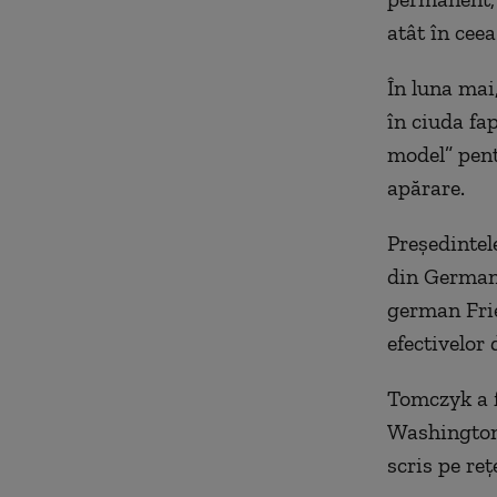
atât în cee
În luna mai
în ciuda fa
model” pent
apărare.
Preşedintel
din Germani
german Frie
efectivelor 
Tomczyk a f
Washington 
scris pe reţ