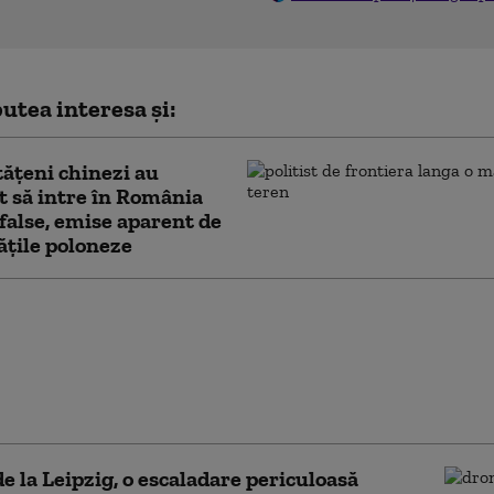
utea interesa și:
tăţeni chinezi au
t să intre în România
 false, emise aparent de
ăţile poloneze
Zalujnîi spune ca de
TO are nevoie de
: „Să spună sincer,
upta cu Rusia fără
nța noastră?”
e la Leipzig, o escaladare periculoasă