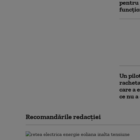
pentru 
funcțio
Discuți
pentru 
perman
echilib
cu Rusi
Un pilo
racheta
care a 
ce nu a
Recomandările redacţiei