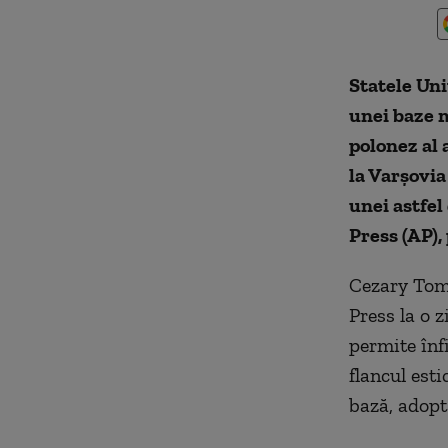
Statele Uni
unei baze m
polonez al
la Varşovi
unei astfel
Press (AP),
Cezary Tomc
Press la o 
permite înf
flancul est
bază, adopt