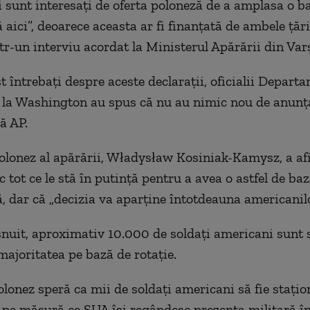
 sunt interesaţi de oferta poloneză de a amplasa o b
aici”, deoarece aceasta ar fi finanţată de ambele ţări
r-un interviu acordat la Ministerul Apărării din Var
t întrebaţi despre aceste declaraţii, oficialii Depart
 la Washington au spus că nu au nimic nou de anunţ
ă AP.
olonez al apărării, Władysław Kosiniak-Kamysz, a af
c tot ce le stă în putinţă pentru a avea o astfel de ba
 dar că „decizia va aparţine întotdeauna americanilo
nuit, aproximativ 10.000 de soldaţi americani sunt s
majoritatea pe bază de rotaţie.
lonez speră ca mii de soldaţi americani să fie staţio
pe măsură ce SUA îşi regândesc prezenţa militară î