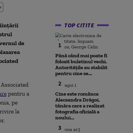
e
TOP CITITE
iinţării
strul
vernul de
1
plasarea
Până când mai poate fi
ociated
folosit buletinul vechi.
Autoritățile au stabilit
pentru cine se...
2
u Associated
are
pentru a
Cine este românca
Alecsandra Drăgoi,
nia, pe
tânăra care a realizat
ivire la
fotografia oficială a
noului...
r.
3