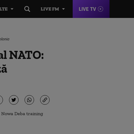
LIVE TV
LTE
LIVE FM
olonia
 al NATO:
ză