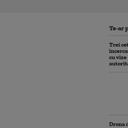
Te-ar p
Trei ce
încerca
cu vize
autorit
Valeri 
fapt NA
Ucraina
poate l
experie
Drona d