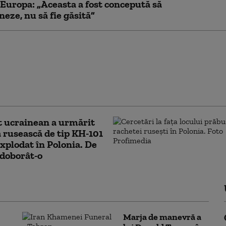
Europa: „Aceasta a fost concepută să
neze, nu să fie găsită”
i avansate Polonia-SUA
baze militare
ente: cum se schimbă
rul de forțe la granița
a
t ucrainean a urmărit
 rusească de tip KH-101
explodat în Polonia. De
 doborât-o
Marja de manevră a