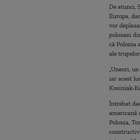
De atunci, 
Europa, dar 
vor deplasa 
polonezi di
că Polonia 
ale trupelo
„Uneori, un
iar acest l
Kosiniak-Ka
Întrebat da
americană ş
Polonia, To
constructiv