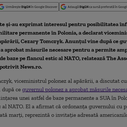
Urmărește
Digi24
în Google Discover
Adaugă
Digi24
ca sursă preferată în Googl
te şi-au exprimat interesul pentru posibilitatea înf
ilitare permanente în Polonia, a declarat vicemini
 apărării, Cezary Tomczyk. Anunţul vine după ce gu
a a aprobat măsurile necesare pentru a permite am
 de baze pe flancul estic al NATO, relatează The Ass
 potrivit News.ro.
zyk, viceministrul polonez al apărării, a discutat c
zi după ce
guvernul polonez a aprobat măsurile neces
iinţarea unei astfel de baze permanente a SUA în Polo
ic al NATO. El a afirmat că ordonanţa guvernului cu pr
ată marţi, reprezintă o invitaţie adresată americanilo