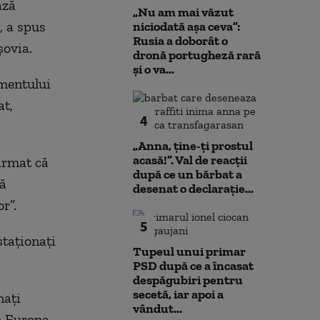
ază
„Nu am mai văzut
, a spus
niciodată așa ceva”:
Rusia a doborât o
şovia.
dronă portugheză rară
și o va...
amentului
at,
4
„Anna, ţine-ţi prostul
acasă!”. Val de reacții
irmat că
după ce un bărbat a
ză
desenat o declarație...
r”.
5
taţionaţi
Tupeul unui primar
PSD după ce a încasat
despăgubiri pentru
secetă, iar apoi a
naţi
vândut...
n Europa,