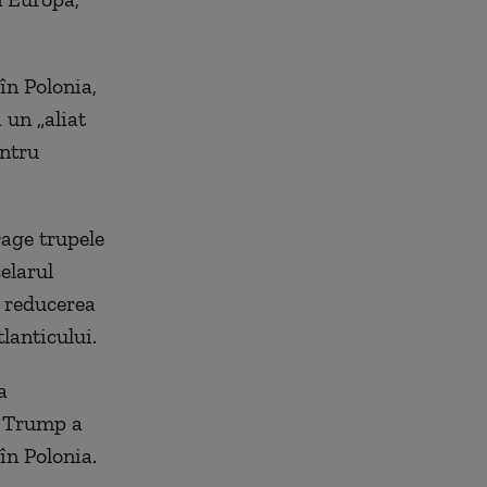
în Polonia,
 un „aliat
entru
age trupele
elarul
ă reducerea
lanticului.
a
d Trump a
în Polonia.