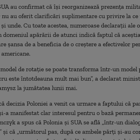
SUA au confirmat că îşi reorganizează prezenţa milit
nu au oferit clarificări suplimentare cu privire la ce
şi unde. Cu toate acestea, numeroase declaraţii ale of
n domeniul apărării de atunci indică faptul că aceşti
are şansa de a beneficia de o creştere a efectivelor p
r americane.
 model de rotaţie se poate transforma într-un model
ucru este întotdeauna mult mai bun”, a declarat minist
mysz la jumătatea lunii mai.
că decizia Poloniei a venit ca urmare a faptului că pa
i-a manifestat clar interesul pentru o bază permane
mczyk a spus că Polonia şi SUA se află „într-un dialo
” şi că „următorul pas, după ce ambele părţi şi-au co