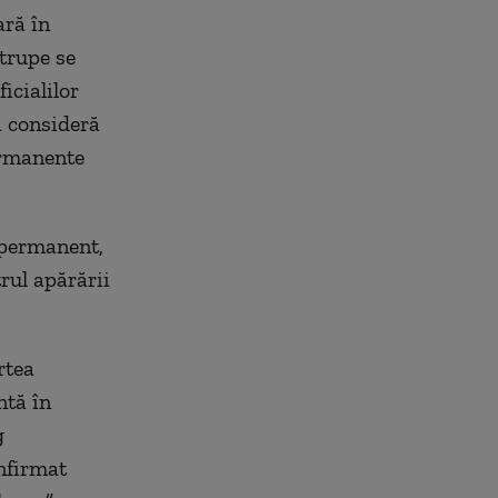
ară în
 trupe se
icialilor
a consideră
ermanente
 permanent,
rul apărării
rtea
ntă în
g
nfirmat