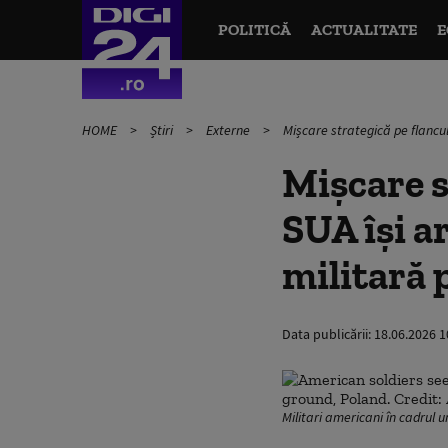
POLITICĂ
ACTUALITATE
E
HOME
Știri
Externe
Mișcare strategică pe flancu
Mișcare s
SUA își a
militară 
Data publicării:
18.06.2026 1
Militari americani în cadrul 