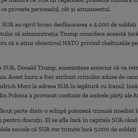
a ce priveşte personalul, cât şi armamentul.
, SUA au oprit brusc desfăşurarea a 4.000 de soldaţi 
ptului că administraţia Trump considera această ţară
ru că a atins obiectivul NATO privind cheltuielile p
e SUA, Donald Trump, ameninţase anterior că va retr
a. Acest lucru a fost atribuit criticilor aduse de canc
drich Merz la adresa SUA în legătură cu Iranul, îns
din Polonia a provocat confuzie de ambele părţi ale At
ăcut parte dintr-o echipă poloneză trimisă imediat l
pentru discuţii. El se afla încă în capitala SUA cân
elele sociale că SUA vor trimite încă 5.000 de soldaţi 