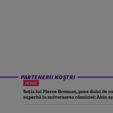
PARTENERII NOȘTRI
PE ROZ
Soția lui Pierce Brosnan, poze dulci de cu
superbă la aniversarea căsniciei: Abia aș