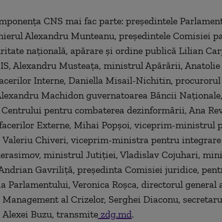
componența CNS mai fac parte: președintele Parlament
mierul Alexandru Munteanu, președintele Comisiei p
ritate națională, apărare și ordine publică Lilian Car
SIS, Alexandru Musteața, ministrul Apărării, Anatolie
acerilor Interne, Daniella Misail-Nichitin, procurorul
Alexandru Machidon guvernatoarea Băncii Naționale
 Centrului pentru combaterea dezinformării, Ana Re
facerilor Externe, Mihai Popșoi, viceprim-ministrul 
, Valeriu Chiveri, viceprim-ministra pentru integrar
erasimov, ministrul Jutiției, Vladislav Cojuhari, mini
 Andrian Gavriliță, președinta Comisiei juridice, pen
ia Parlamentului, Veronica Roșca, directorul general 
 Management al Crizelor, Serghei Diaconu, secretarul
 Alexei Buzu, transmite
zdg.md
.