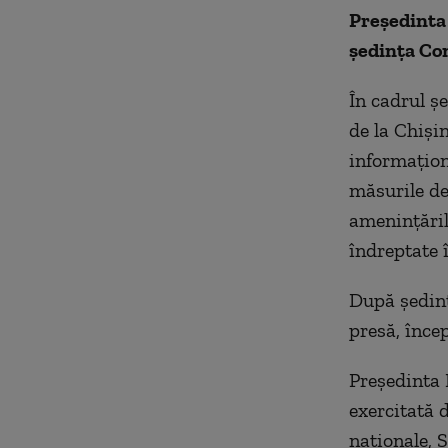
Președinta
ședința Con
În cadrul ș
de la Chiși
informațion
măsurile de 
amenințăril
îndreptate 
După ședinț
presă, înce
Președinta 
exercitată d
naționale, S