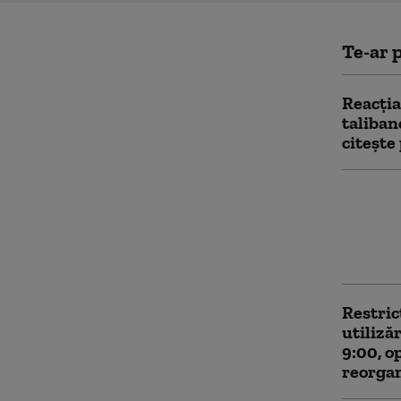
Te-ar p
Reacția
taliban
citeşte
Risc de
Republ
recoma
consumu
Restric
utilizăr
9:00, o
reorgan