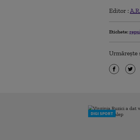
Editor :
A.R
Etichete:
repu
Urmărește ș
DIGI SPORT