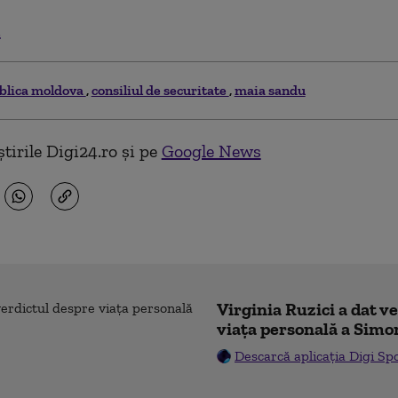
.
blica moldova
consiliul de securitate
maia sandu
tirile Digi24.ro și pe
Google News
Virginia Ruzici a dat v
viața personală a Simo
Descarcă aplicația Digi Sp