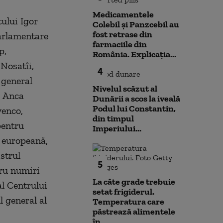
Medicamentele
ului Igor
Colebil și Panzcebil au
fost retrase din
arlamentare
farmaciile din
p,
România. Explicația...
 Nosatîi,
4
 general
Nivelul scăzut al
, Anca
Dunării a scos la iveală
Podul lui Constantin,
venco,
din timpul
pentru
Imperiului...
e europeană,
strul
5
tru numiri
La câte grade trebuie
al Centrului
setat frigiderul.
 general al
Temperatura care
păstrează alimentele
în...