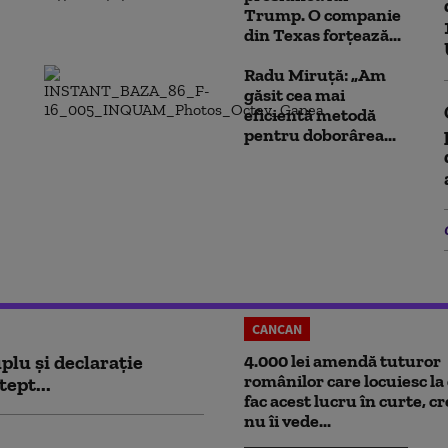
Trump. O companie
din Texas forțează...
Radu Miruță: „Am
găsit cea mai
eficientă metodă
pentru doborârea...
CANCAN
plu și declarație
4.000 lei amendă tuturor
românilor care locuiesc la 
tept...
fac acest lucru în curte, c
nu îi vede...