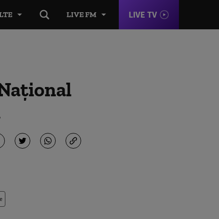
LIVE TV
LTE
LIVE FM
 Național
ă
e