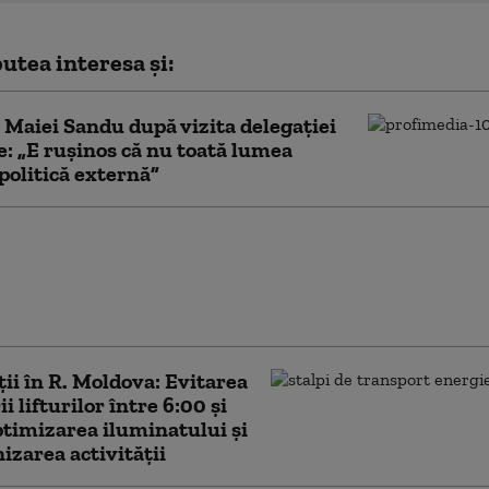
utea interesa și:
 Maiei Sandu după vizita delegaţiei
e: „E ruşinos că nu toată lumea
 politică externă”
 pene de curent în
ica Moldova. Guvernul
ndă limitarea
lui de electricitate
ții în R. Moldova: Evitarea
ii lifturilor între 6:00 şi
ptimizarea iluminatului şi
izarea activităţii