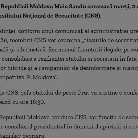
 Republicii Moldova Maia Sandu convoacă marți, 2 
siliului Național de Securitate (CNS).
edinței, conform unui comunicat al administrației pre
nău, membrii CNS vor examina „riscurile de securita
ală și cibernetică, fenomenul finanțării ilegale, prec
consolidare a rezilienței statului și societății în fața
or hibride și a campaniilor de dezinformare și mani
împotriva R. Moldova”.
a CNS, șefa statului de peste Prut va susține o confe
pând cu ora 16:30.
Republicii Moldova conduce CNS, iar funcția de secre
e consilierul prezidențial în domeniul apărării și sec
tanislav Secrieru.