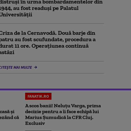
distruşi în urma bombardamentelor din
1944, au fost readuși pe Palatul
Universității
Criza de la Cernavodă. Două barje din
patru au fost scufundate, procedura a
durat 11 ore. Operațiunea continuă
astăzi
CITEȘTE MAI MULTE
FANATIK.RO
A scos banii! Neluțu Varga, prima
casă și
decizie pentru a îi face echipă lui
rezând că
Marius Șumudică la CFR Cluj.
Exclusiv