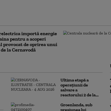
 în Republica Moldova: nu se știe cine a invitat
a acordat vize unei delegaţii de talibani, în vizită
inău
electrica importă energie
aina pentru a acoperi
ul provocat de oprirea unui
 de la Cernavodă
Ultima etapă a
operațiunii de
salvare a
reactorului 2 de la...
Groenlanda, sub
presiunea lui