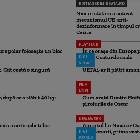
EDITIADEDIMINEATA.RO
Niciun stat nu a activat
mecanismul UE anti-
dezinformare în timpul cr
Ceuta
PLAYTECH
rs polar folosește un bloc
În ce orașe din Europa p
DIGI
lună. Costurile reale
SPORT
. Cât costă o singură
UEFA i-ar fi plătit aman
FILM
NOW
 după ce a slăbit 40 kg:
Cum arată Dustin Hoffma
și rolurile de Oscar
NEWSWEEK
masă a antirachetelor
Anunțul lui Nicușor Dan
DIGI
Pensionarii, prima vest
WORLD