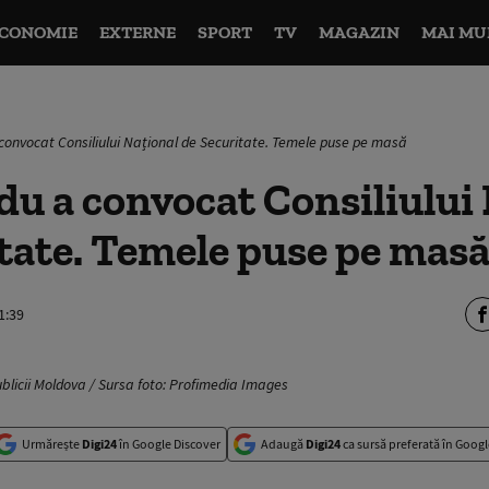
CONOMIE
EXTERNE
SPORT
TV
MAGAZIN
MAI MU
onvocat Consiliului Național de Securitate. Temele puse pe masă
u a convocat Consiliului
tate. Temele puse pe mas
1:39
licii Moldova / Sursa foto: Profimedia Images
Urmărește
Digi24
în Google Discover
Adaugă
Digi24
ca sursă preferată în Googl