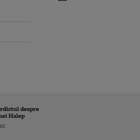
erdictul despre
nei Halep
ort