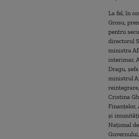
La fel, în 
Grosu, pre
pentru secu
directorul 
ministra Af
interimar, 
Dragu, șefa
ministrul A
reintegrare
Cristina Gh
Finanțelor,
și imunităț
Național de
Guvernului,