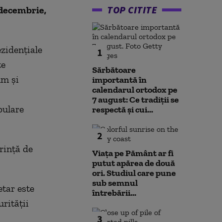
TOP CITITE
decembrie,
zidențiale
1
te
Sărbătoare
um și
importantă în
calendarul ortodox pe
7 august: Ce tradiții se
pulare
respectă și cui...
2
rință de
Viața pe Pământ ar fi
putut apărea de două
ori. Studiul care pune
sub semnul
tar este
întrebării...
urității
3