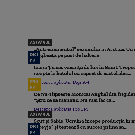
ADEVĂRUL
„Antrenamentul” sezonului în Arctica: Un u
DIGI
de gheață pe post de halteră
FM
Ioana Țiriac, vacanță de lux în Saint-Tropez
noapte la hotelul cu aspect de castel ales...
PRO
Descarcă aplicația Digi FM
FM
Ce nu-i lipsește Monicăi Anghel din frigider,
“Știu ce să mănânc. Nu mai fac ca...
Descarcă aplicația Pro FM
ADEVARUL
Scut și Sabie: Ucraina începe producția în 
DIGI
„Freyja” și testează cu succes prima sa...
FM