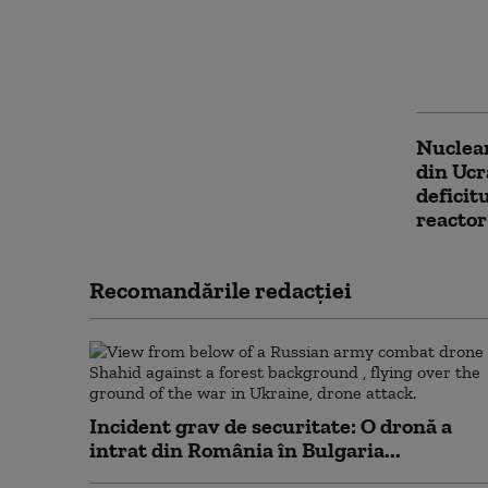
Anchetă
şi cine 
la Chiș
Nuclear
din Ucr
deficit
reactor
Recomandările redacţiei
Incident grav de securitate: O dronă a
intrat din România în Bulgaria...