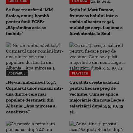
FANATIK.RO
FILM NOW
Se face transferul! MM
Soția lui Matt Damon,
Stoica, anunț-bombă
frumoasa balului într-o
pentru fanii FCSB:
rochie albastru regal,
„Săptămâna asta se
mulată pe corp. Luciana a
închide”
furat atenția la Seul
ADEVĂRUL
PLAYTECH
„Ne-am îmbolnăvit toți”.
Cu cât îți crește salariul
Coșmarul unor români într-
pentru fiecare prag de
una dintre cele mai
vechime. Cum se aplică
populare destinații din
majorările din noua Lege a
Albania: „Apa mirosea a
salarizării după 3, 5, 10, 15
canalizare”
și...