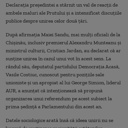
Declaraţia preşedintei a stârnit un val de reacţii de
ambele maluri ale Prutului şi a intensificat discuţiile
publice despre unirea celor două ţări.
După afirmaţia Maiei Sandu, mai mulţi oficiali de la
Chişinău, inclusiv premierul Alexandru Munteanu şi
ministrul culturii, Cristian Jardan, au declarat că ar
susţine unirea în cazul unui vot în acest sens. La
rândul său, deputatul partidului Democraţia Acasă,
Vasile Costiuc, cunoscut pentru poziţiile sale
unioniste şi un apropiat al lui George Simion, liderul
AUR, a anunţat că intenţionează să propună
organizarea unui referendum pe acest subiect la
prima şedinţă a Parlamentului din acest an.
Datele sociologice arată însă că ideea unirii nu se