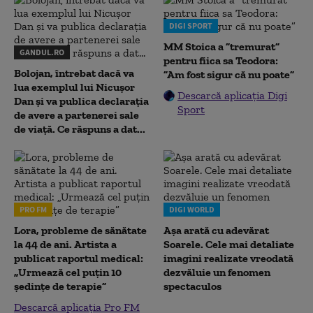
DIGI SPORT
MM Stoica a ”tremurat”
GANDUL.RO
pentru fiica sa Teodora:
Bolojan, întrebat dacă va
”Am fost sigur că nu poate”
lua exemplul lui Nicușor
Descarcă aplicația Digi
Dan și va publica declarația
Sport
de avere a partenerei sale
de viață. Ce răspuns a dat...
PRO FM
DIGI WORLD
Lora, probleme de sănătate
Așa arată cu adevărat
la 44 de ani. Artista a
Soarele. Cele mai detaliate
publicat raportul medical:
imagini realizate vreodată
„Urmează cel puțin 10
dezvăluie un fenomen
ședințe de terapie”
spectaculos
Descarcă aplicația Pro FM