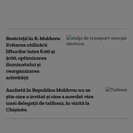
în Republica Moldova.
Guvernul recomandă
limitarea consumului
de electricitate
Restricții în R. Moldova:
Evitarea utilizării
lifturilor între 6:00 şi
9:00, optimizarea
iluminatului şi
reorganizarea
activităţii
Anchetă în Republica Moldova: nu se
știe cine a invitat şi cine a acordat vize
unei delegaţii de talibani, în vizită la
Chișinău
Nuclearelectrica