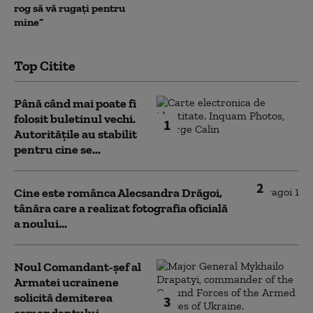
rog să vă rugați pentru
mine”
Top Citite
Până când mai poate fi
folosit buletinul vechi.
1
Autoritățile au stabilit
pentru cine se...
2
Cine este românca Alecsandra Drăgoi,
tânăra care a realizat fotografia oficială
a noului...
Noul Comandant-șef al
Armatei ucrainene
solicită demiterea
3