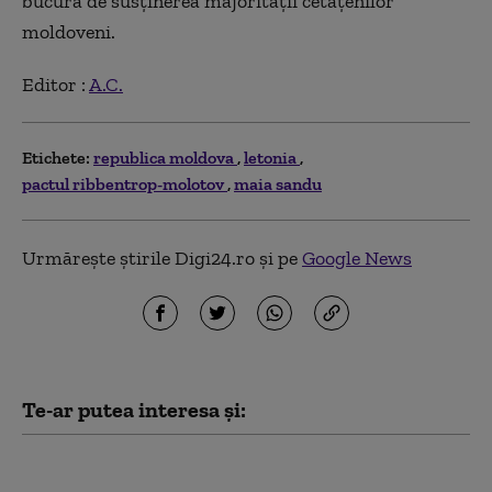
bucură de susţinerea majorităţii cetăţenilor
moldoveni.
Editor :
A.C.
Etichete:
republica moldova
letonia
pactul ribbentrop-molotov
maia sandu
Urmărește știrile Digi24.ro și pe
Google News
Te-ar putea interesa și:
Risc de pene de curent