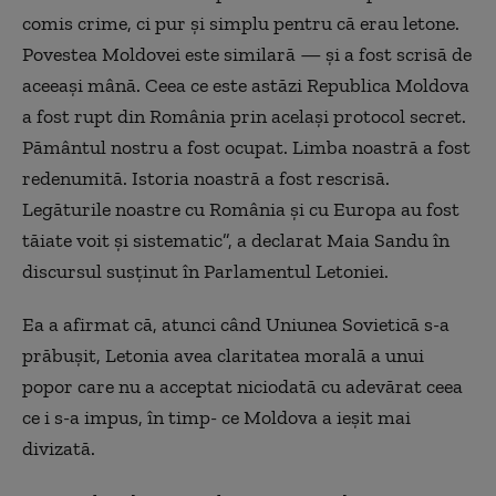
comis crime, ci pur şi simplu pentru că erau letone.
Povestea Moldovei este similară — şi a fost scrisă de
aceeaşi mână. Ceea ce este astăzi Republica Moldova
a fost rupt din România prin acelaşi protocol secret.
Pământul nostru a fost ocupat. Limba noastră a fost
redenumită. Istoria noastră a fost rescrisă.
Legăturile noastre cu România şi cu Europa au fost
tăiate voit şi sistematic”, a declarat Maia Sandu în
discursul susţinut în Parlamentul Letoniei.
Ea a afirmat că, atunci când Uniunea Sovietică s-a
prăbuşit, Letonia avea claritatea morală a unui
popor care nu a acceptat niciodată cu adevărat ceea
ce i s-a impus, în timp- ce Moldova a ieşit mai
divizată.