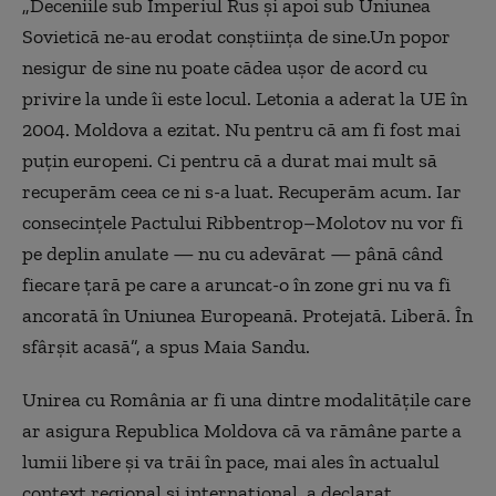
„Deceniile sub Imperiul Rus şi apoi sub Uniunea
Sovietică ne-au erodat conştiinţa de sine.Un popor
nesigur de sine nu poate cădea uşor de acord cu
privire la unde îi este locul. Letonia a aderat la UE în
2004. Moldova a ezitat. Nu pentru că am fi fost mai
puţin europeni. Ci pentru că a durat mai mult să
recuperăm ceea ce ni s-a luat. Recuperăm acum. Iar
consecinţele Pactului Ribbentrop–Molotov nu vor fi
pe deplin anulate — nu cu adevărat — până când
fiecare ţară pe care a aruncat-o în zone gri nu va fi
ancorată în Uniunea Europeană. Protejată. Liberă. În
sfârşit acasă”, a spus Maia Sandu.
Unirea cu România ar fi una dintre modalităţile care
ar asigura Republica Moldova că va rămâne parte a
lumii libere şi va trăi în pace, mai ales în actualul
context regional şi internaţional, a declarat