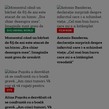
DIGI ANIMAL WORLD
FILM NOW
Momentul când un bărbat
Antonio Banderas,
de 65 de ani este atacat de
declarație surpriză despre
un bizon: „Era chiar
infarctul care i-a schimbat
deasupra mea”. Imaginile
viața: „Cel mai bun lucru
sunt greu de urmărit
care mi s-a întâmplat
vreodată”
UTV
Alina Pușcău a dezvăluit că
se confruntă cu o boală
gravă. „Am cinci tumori. Vă