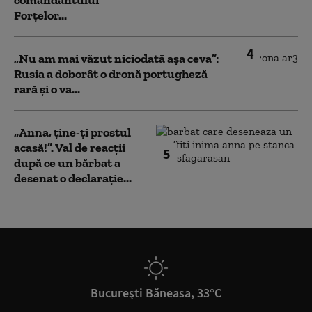
comandantului
Forțelor...
4
„Nu am mai văzut niciodată așa ceva”:
Rusia a doborât o dronă portugheză
rară și o va...
„Anna, ţine-ţi prostul
acasă!”. Val de reacții
5
după ce un bărbat a
desenat o declarație...
București Băneasa, 33°C