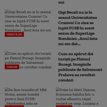
ani
Gigi Becali nu ia în
seamă Universitatea
Craiova! Cu cine se
luptă FCSB în acest
sezon de SuperLiga
FANATIK.RO
României: „Anul ăsta
mi-am dat...
Cum au apărut doi
turiști pe Platoul
Bucegi. Imaginile
CANCAN
publicate de Salvamont
Prahova au revoltat
românii