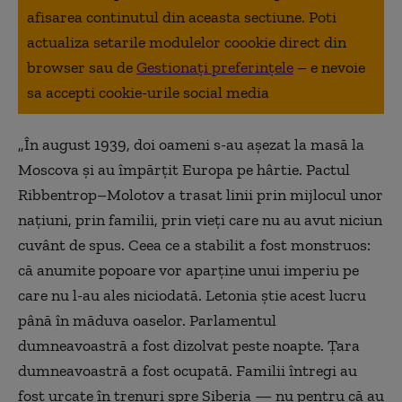
afisarea continutul din aceasta sectiune. Poti
actualiza setarile modulelor coookie direct din
browser sau de
Gestionați preferințele
– e nevoie
sa accepti cookie-urile social media
„În august 1939, doi oameni s-au aşezat la masă la
Moscova şi au împărţit Europa pe hârtie. Pactul
Ribbentrop–Molotov a trasat linii prin mijlocul unor
naţiuni, prin familii, prin vieţi care nu au avut niciun
cuvânt de spus. Ceea ce a stabilit a fost monstruos:
că anumite popoare vor aparţine unui imperiu pe
care nu l-au ales niciodată. Letonia ştie acest lucru
până în măduva oaselor. Parlamentul
dumneavoastră a fost dizolvat peste noapte. Ţara
dumneavoastră a fost ocupată. Familii întregi au
fost urcate în trenuri spre Siberia — nu pentru că au