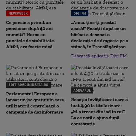
NEWSWEEK
DIGI FM
Ce pensie a primit un
„Anna, ţine-ţi prostul
pensionar după 40 ani
acasă!" Reacţii după ce un
munciți? Noroc cu
bărbat a desenat o
punctele de stabilitate.
declaraţie de dragoste pe o
Altfel, era foarte mică
stâncă, în Transfăgărăşan
Descarcă aplicația Digi FM
EDITIADEDIMINEATA.RO
ADEVARUL
Parlamentul European a
Reacția învățătoarei care a
lansat un joc gratuit în care
luat 4,90 la titularizare:
utilizatorii controlează o
„M-a trecut din iad în rai”.
campanie de dezinformare
La ce notă a ajuns după
contestație