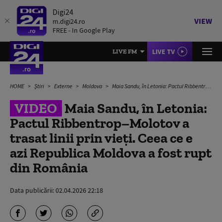
Digi24
VIEW
m.digi24.ro
FREE - In Google Play
LIVE TV
LIVE FM
HOME
Știri
Externe
Moldova
Maia Sandu, în Letonia: Pactul Ribbentrop–Molotov a trasat linii prin vieţi. Ceea ce e azi Republica Moldova a fost rupt din România
VIDEO
Maia Sandu, în Letonia:
Pactul Ribbentrop–Molotov a
trasat linii prin vieţi. Ceea ce e
azi Republica Moldova a fost rupt
din România
Data publicării:
02.04.2026 22:18