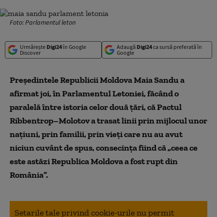
Foto: Parlamentul leton
Urmărește
Digi24
în Google
Adaugă
Digi24
ca sursă preferată în
Discover
Google
Preşedintele Republicii Moldova Maia Sandu a
afirmat joi, în Parlamentul Letoniei, făcând o
paralelă între istoria celor două ţări, că Pactul
Ribbentrop–Molotov a trasat linii prin mijlocul unor
naţiuni, prin familii, prin vieţi care nu au avut
niciun cuvânt de spus, consecinţa fiind că „ceea ce
este astăzi Republica Moldova a fost rupt din
România”.
Setarile tale privind cookie-urile nu permit