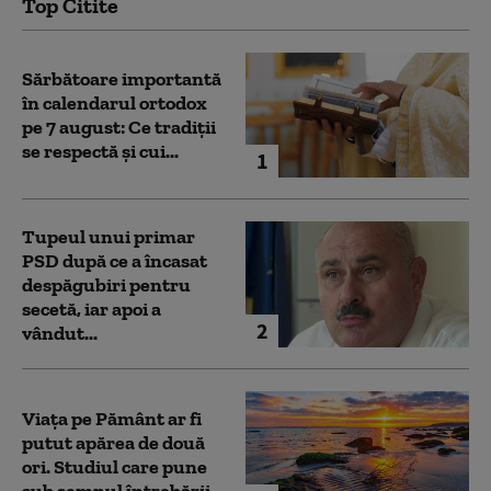
Top Citite
Sărbătoare importantă
în calendarul ortodox
pe 7 august: Ce tradiții
se respectă și cui...
1
Tupeul unui primar
PSD după ce a încasat
despăgubiri pentru
secetă, iar apoi a
2
vândut...
Viața pe Pământ ar fi
putut apărea de două
ori. Studiul care pune
sub semnul întrebării...