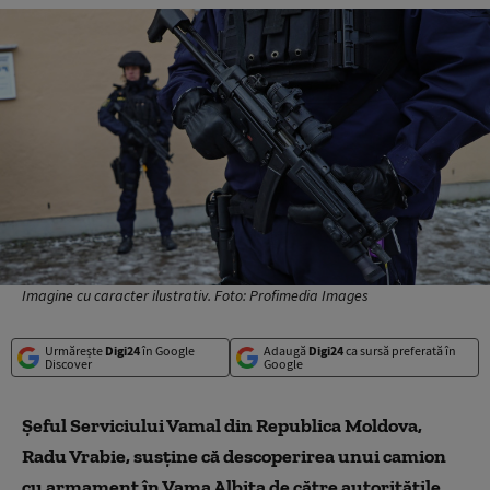
Imagine cu caracter ilustrativ. Foto: Profimedia Images
Urmărește
Digi24
în Google
Adaugă
Digi24
ca sursă preferată în
Discover
Google
Șeful Serviciului Vamal din Republica Moldova,
Radu Vrabie, susține că descoperirea unui camion
cu armament în Vama Albița de către autoritățile