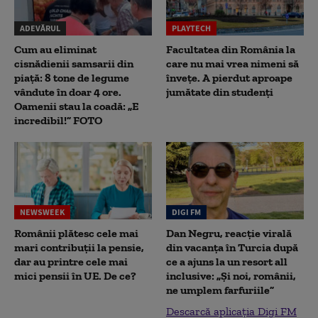
ADEVĂRUL
PLAYTECH
Cum au eliminat
Facultatea din România la
cisnădienii samsarii din
care nu mai vrea nimeni să
piață: 8 tone de legume
înveţe. A pierdut aproape
vândute în doar 4 ore.
jumătate din studenţi
Oamenii stau la coadă: „E
incredibil!” FOTO
NEWSWEEK
DIGI FM
Românii plătesc cele mai
Dan Negru, reacție virală
mari contribuții la pensie,
din vacanța în Turcia după
dar au printre cele mai
ce a ajuns la un resort all
mici pensii în UE. De ce?
inclusive: „Și noi, românii,
ne umplem farfuriile”
Descarcă aplicația Digi FM