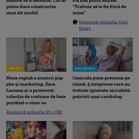
Rahova va fi demolat. Cât ar
s-a mai putut abține:
putea dura construcția
”Trebuie să le fie frică de
unui alt imobil
mine”
Descarcă aplicația Digi
Sport
PRO FM
DIGI WORLD
Noua regină a muzicii pop
Canicula pune presiune pe
știe și marketing. Zara
inimă. 5 simptome care nu
Larsson și-a promovat
trebuie ignorate niciodată,
colecția de costume de baie
potrivit unui cardiolog
purtând-o chiar ea
Descarcă aplicația Pro FM