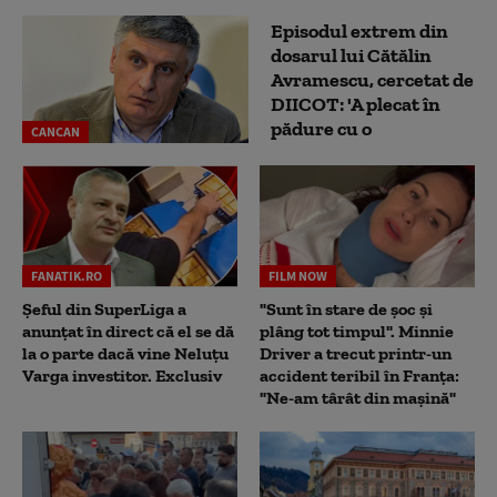
Episodul extrem din
dosarul lui Cătălin
Avramescu, cercetat de
DIICOT: 'A plecat în
pădure cu o
CANCAN
FANATIK.RO
FILM NOW
Șeful din SuperLiga a
"Sunt în stare de șoc și
anunțat în direct că el se dă
plâng tot timpul". Minnie
la o parte dacă vine Neluțu
Driver a trecut printr-un
Varga investitor. Exclusiv
accident teribil în Franța:
"Ne-am târât din mașină"