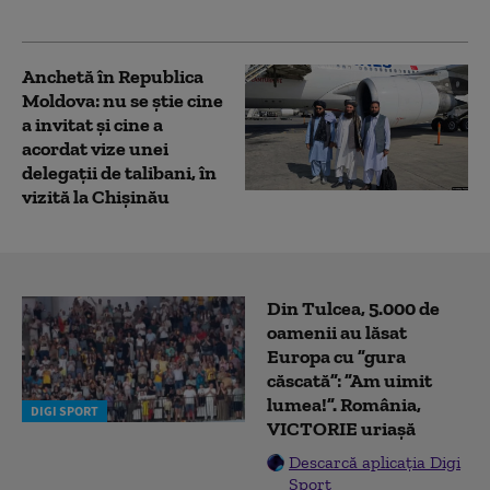
activităţii
Anchetă în Republica
Moldova: nu se știe cine
a invitat şi cine a
acordat vize unei
delegaţii de talibani, în
vizită la Chișinău
Din Tulcea, 5.000 de
oamenii au lăsat
Europa cu ”gura
căscată”: ”Am uimit
lumea!”. România,
DIGI SPORT
VICTORIE uriașă
Descarcă aplicația Digi
Sport