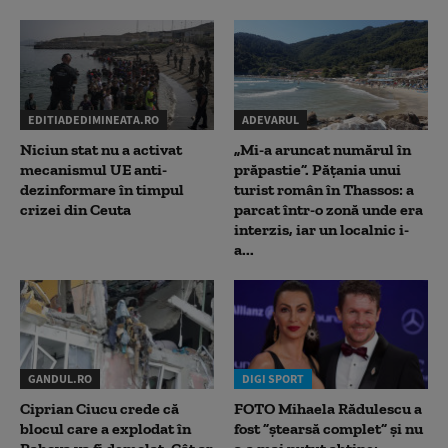
EDITIADEDIMINEATA.RO
ADEVARUL
Niciun stat nu a activat
„Mi-a aruncat numărul în
mecanismul UE anti-
prăpastie”. Pățania unui
dezinformare în timpul
turist român în Thassos: a
crizei din Ceuta
parcat într-o zonă unde era
interzis, iar un localnic i-
a...
GANDUL.RO
DIGI SPORT
Ciprian Ciucu crede că
FOTO Mihaela Rădulescu a
blocul care a explodat în
fost ”ștearsă complet” și nu