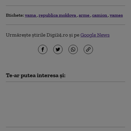
Etichete:
vama
republica moldova
arme
camion
vames
Urmărește știrile Digi24.ro și pe
Google News
Te-ar putea interesa și:
Reacția Maiei Sandu
după vizita delegaţiei
talibane: „E ruşinos că
nu toată lumea citeşte
politică externă”