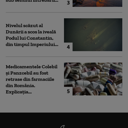
3
Nivelul scăzut al
Dunării a scos la iveală
Podul lui Constantin,
din timpul Imperiului...
4
Medicamentele Colebil
și Panzcebil au fost
retrase din farmaciile
din România.
5
Explicația...