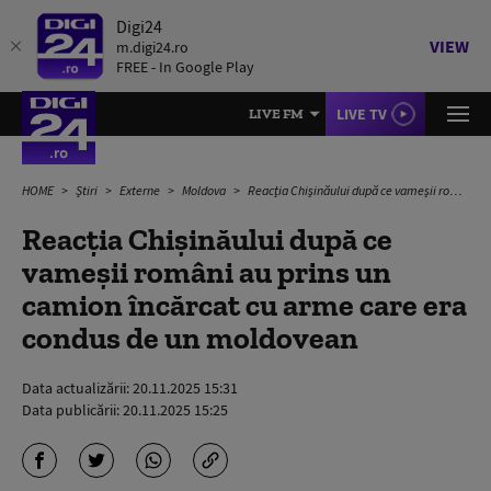
Digi24
VIEW
m.digi24.ro
FREE - In Google Play
LIVE TV
LIVE FM
HOME
Știri
Externe
Moldova
Reacția Chișinăului după ce vameșii români au prins un camion încărcat cu arme care era condus de un moldovean
Reacția Chișinăului după ce
vameșii români au prins un
camion încărcat cu arme care era
condus de un moldovean
Data actualizării:
20.11.2025 15:31
Data publicării:
20.11.2025 15:25