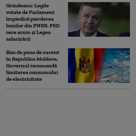
Grindeanu: Legile
votate de Parlament
împiedică pierderea
banilor din PNRR. PSD
cere acum și Legea
salarizării
Risc de pene de curent
în Republica Moldova.
Guvernul recomandă
limitarea consumului
de electricitate
Restricții în R. Moldova:
Evitarea utilizării
lifturilor între 6:00 şi
9:00, optimizarea
iluminatului şi
reorganizarea