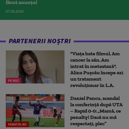
făcut anunțul
07.08.2026
PARTENERII NOȘTRI
"Viața bate filmul. Am
cancer la sân. Am
intrat în metastază".
Alina Pușcău începe azi
un tratament
PE ROZ
revoluționar în L.A.
Daniel Pancu, scandal
la conferință după UTA
– Rapid 0-0: „Mamă, ce
penalty! Dacă nu mă
respectați, plec”
FANATIK.RO