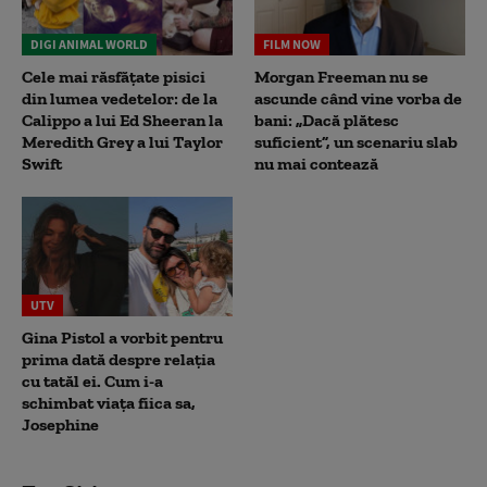
DIGI ANIMAL WORLD
FILM NOW
Cele mai răsfățate pisici
Morgan Freeman nu se
din lumea vedetelor: de la
ascunde când vine vorba de
Calippo a lui Ed Sheeran la
bani: „Dacă plătesc
Meredith Grey a lui Taylor
suficient”, un scenariu slab
Swift
nu mai contează
UTV
Gina Pistol a vorbit pentru
prima dată despre relația
cu tatăl ei. Cum i-a
schimbat viața fiica sa,
Josephine