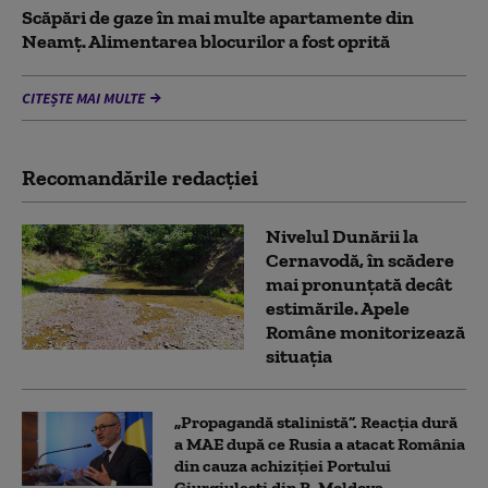
Scăpări de gaze în mai multe apartamente din
Neamț. Alimentarea blocurilor a fost oprită
CITEȘTE MAI MULTE
Recomandările redacţiei
Nivelul Dunării la
Cernavodă, în scădere
mai pronunțată decât
estimările. Apele
Române monitorizează
situația
„Propagandă stalinistă”. Reacția dură
a MAE după ce Rusia a atacat România
din cauza achiziției Portului
Giurgiulești din R. Moldova