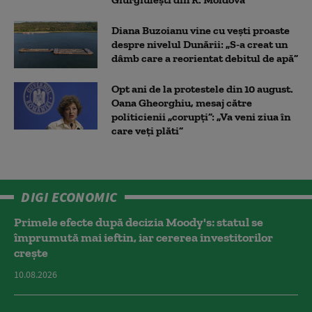
Diana Buzoianu vine cu vești proaste
despre nivelul Dunării: „S-a creat un
dâmb care a reorientat debitul de apă”
Opt ani de la protestele din 10 august.
Oana Gheorghiu, mesaj către
politicienii „corupți”: „Va veni ziua în
care veţi plăti”
DIGI ECONOMIC
Primele efecte după decizia Moody's: statul se
împrumută mai ieftin, iar cererea investitorilor
crește
10.08.2026