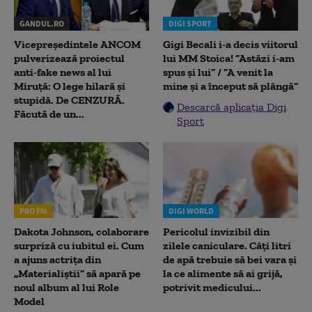
GANDUL.RO
DIGI SPORT
Vicepreședintele ANCOM
Gigi Becali i-a decis viitorul
pulverizează proiectul
lui MM Stoica! ”Astăzi i-am
anti-fake news al lui
spus și lui” / ”A venit la
Miruță: O lege hilară și
mine și a început să plângă”
stupidă. De CENZURĂ.
Descarcă aplicația Digi
Făcută de un...
Sport
PRO FM
DIGI WORLD
Dakota Johnson, colaborare
Pericolul invizibil din
surpriză cu iubitul ei. Cum
zilele caniculare. Câți litri
a ajuns actrița din
de apă trebuie să bei vara și
„Materialiștii” să apară pe
la ce alimente să ai grijă,
noul album al lui Role
potrivit medicului...
Model