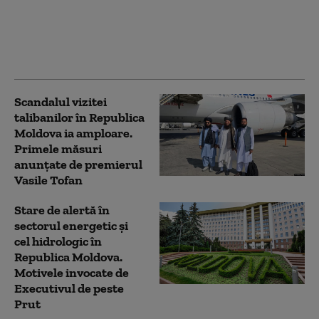
după fragmentele de
dronă Geran-2
descoperite în R.
Moldova
Scandalul vizitei
talibanilor în Republica
Moldova ia amploare.
Primele măsuri
anunțate de premierul
Vasile Tofan
Stare de alertă în
sectorul energetic și
cel hidrologic în
Republica Moldova.
Motivele invocate de
Executivul de peste
Prut