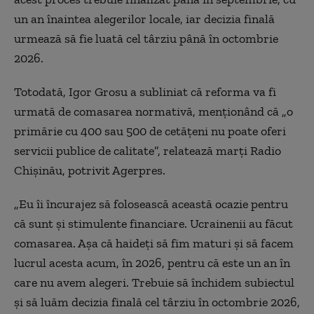
un an înaintea alegerilor locale, iar decizia finală
urmează să fie luată cel târziu până în octombrie
2026.
Totodată, Igor Grosu a subliniat că reforma va fi
urmată de comasarea normativă, menţionând că „o
primărie cu 400 sau 500 de cetăţeni nu poate oferi
servicii publice de calitate”, relatează marţi Radio
Chişinău, potrivit Agerpres.
„Eu îi încurajez să folosească această ocazie pentru
că sunt şi stimulente financiare. Ucrainenii au făcut
comasarea. Aşa că haideţi să fim maturi şi să facem
lucrul acesta acum, în 2026, pentru că este un an în
care nu avem alegeri. Trebuie să închidem subiectul
şi să luăm decizia finală cel târziu în octombrie 2026,