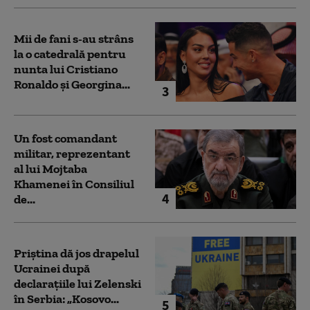
Mii de fani s-au strâns
la o catedrală pentru
nunta lui Cristiano
Ronaldo şi Georgina...
3
Un fost comandant
militar, reprezentant
al lui Mojtaba
Khamenei în Consiliul
4
de...
Priștina dă jos drapelul
Ucrainei după
declarațiile lui Zelenski
în Serbia: „Kosovo...
5