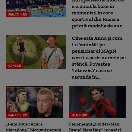
s-a auzit la boxe în
momentul în care
FANATIK.RO
sportivul din Rusia a
primit medalia de aur
Cine este Anna și cum
l-a 'smintit' pe
pensionarul MApN
care i-a scris numele pe
stâncă. Povestea
CANCAN
'interzisă' care se
ascunde în...
FANATIK.RO
FILM NOW
„I-am spus că nu e
Fenomenul „Spider-Man:
Maradona”. Motivul pentru
Brand New Day”: încasări