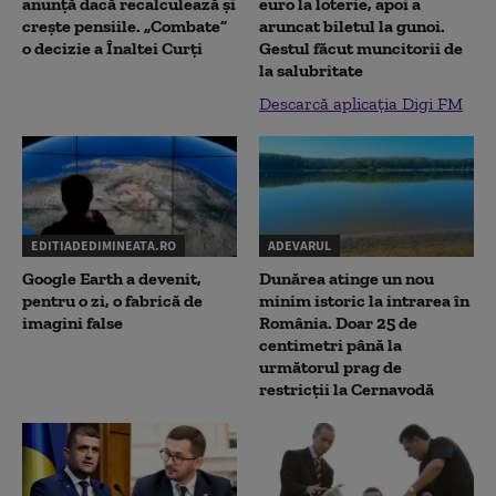
anunță dacă recalculează și
euro la loterie, apoi a
crește pensiile. „Combate”
aruncat biletul la gunoi.
o decizie a Înaltei Curți
Gestul făcut muncitorii de
la salubritate
Descarcă aplicația Digi FM
EDITIADEDIMINEATA.RO
ADEVARUL
Google Earth a devenit,
Dunărea atinge un nou
pentru o zi, o fabrică de
minim istoric la intrarea în
imagini false
România. Doar 25 de
centimetri până la
următorul prag de
restricții la Cernavodă