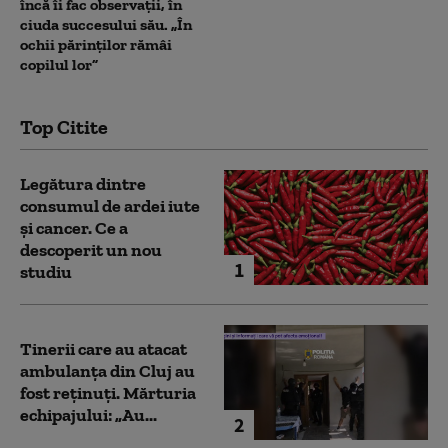
încă îi fac observații, în
ciuda succesului său. „În
ochii părinților rămâi
copilul lor”
Top Citite
Legătura dintre
consumul de ardei iute
și cancer. Ce a
descoperit un nou
1
studiu
Tinerii care au atacat
ambulanța din Cluj au
fost reținuți. Mărturia
echipajului: „Au...
2