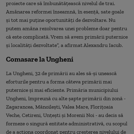
proiecte care să îmbunătăţească nivelul de trai.
Amânarea reformei înseamnă, în esenţă, sate goale
şi tot mai puţine oportunităţi de dezvoltare. Nu
putem amâna rezolvarea unei probleme doar pentru
că este complicată. Vrem să avem primării puternice
şi localităţi dezvoltate”, a afirmat Alexandru Iacub.
Comasare la Ungheni
La Ungheni, 32 de primării au ales să-şi unească
eforturile pentru a forma câteva primării mai
puternice şi mai eficiente. Primăria municipiului
Ungheni, împreună cu alte şapte primării din zonă -
Zagarancea, Mănoileşti, Valea Mare, Floriţoaia
Veche, Cetireni, Unţeşti şi Morenii Noi - au decis să
formeze o singură entitate administrativă, cu scopul
de a acţiona coordonat pentru creşterea nivelului de