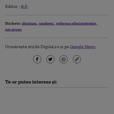
Editor :
B.P.
Etichete:
chisinau
ungheni
reforma administratie
ion grosu
Urmărește știrile Digi24.ro și pe
Google News
Te-ar putea interesa și:
Moscova acuză
Chișinăul că
exagerează
amenințarea rusă,