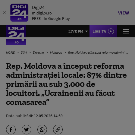
Digi24
VIEW
m.digi24.ro
FREE - In Google Play
LIVE TV
LIVE FM
HOME
Știri
Externe
Moldova
Rep. Moldova a început reforma administraţiei locale: 87% dintre primării au sub 3.000 de locuitori. „Ucrainenii au făcut comasarea”
Rep. Moldova a început reforma
administraţiei locale: 87% dintre
primării au sub 3.000 de
locuitori. „Ucrainenii au făcut
comasarea”
Data publicării:
12.05.2026 14:59