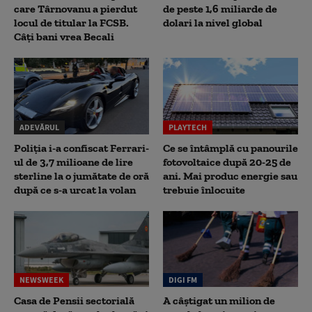
care Târnovanu a pierdut
de peste 1,6 miliarde de
locul de titular la FCSB.
dolari la nivel global
Câți bani vrea Becali
ADEVĂRUL
PLAYTECH
Poliția i-a confiscat Ferrari-
Ce se întâmplă cu panourile
ul de 3,7 milioane de lire
fotovoltaice după 20-25 de
sterline la o jumătate de oră
ani. Mai produc energie sau
după ce s-a urcat la volan
trebuie înlocuite
NEWSWEEK
DIGI FM
Casa de Pensii sectorială
A câștigat un milion de