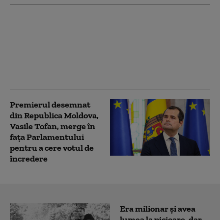
Război între MAE de la
Moscova și cel de la
Chișinău. Rușii se
plâng că diplomații lor
din Republica Moldova
sunt hărțuiți
Premierul desemnat
din Republica Moldova,
Vasile Tofan, merge în
fața Parlamentului
pentru a cere votul de
încredere
Era milionar și avea
lumea la picioare, dar