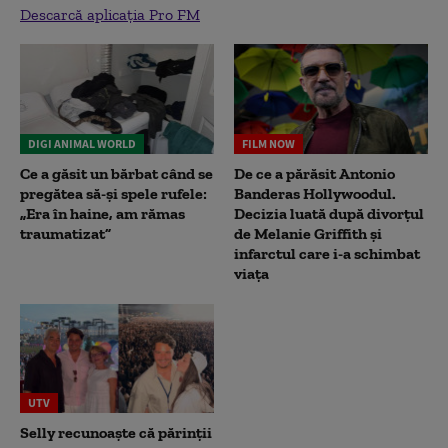
Descarcă aplicația Pro FM
DIGI ANIMAL WORLD
FILM NOW
Ce a găsit un bărbat când se
De ce a părăsit Antonio
pregătea să-și spele rufele:
Banderas Hollywoodul.
„Era în haine, am rămas
Decizia luată după divorțul
traumatizat”
de Melanie Griffith și
infarctul care i-a schimbat
viața
UTV
Selly recunoaște că părinții