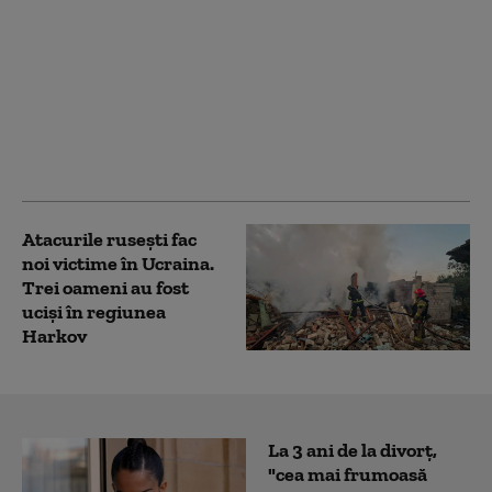
Una dintre cele mai
mari rafinării din Rusia
este în flăcări. A fost
atacată de drone
ucrainene pentru a
doua noapte
consecutiv
Atacurile rusești fac
noi victime în Ucraina.
Trei oameni au fost
uciși în regiunea
Harkov
La 3 ani de la divorț,
"cea mai frumoasă