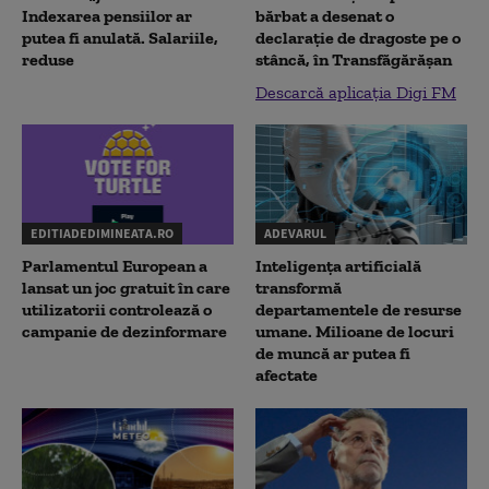
Indexarea pensiilor ar
bărbat a desenat o
putea fi anulată. Salariile,
declaraţie de dragoste pe o
reduse
stâncă, în Transfăgărăşan
Descarcă aplicația Digi FM
EDITIADEDIMINEATA.RO
ADEVARUL
Parlamentul European a
Inteligența artificială
lansat un joc gratuit în care
transformă
utilizatorii controlează o
departamentele de resurse
campanie de dezinformare
umane. Milioane de locuri
de muncă ar putea fi
afectate