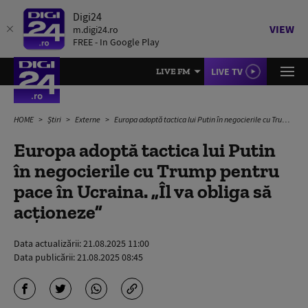
Digi24
VIEW
m.digi24.ro
FREE - In Google Play
LIVE TV
LIVE FM
HOME
Știri
Externe
Europa adoptă tactica lui Putin în negocierile cu Trump pentru pace în Ucraina. „Îl va obliga să acționeze”
Europa adoptă tactica lui Putin
în negocierile cu Trump pentru
pace în Ucraina. „Îl va obliga să
acționeze”
Data actualizării:
21.08.2025 11:00
Data publicării:
21.08.2025 08:45