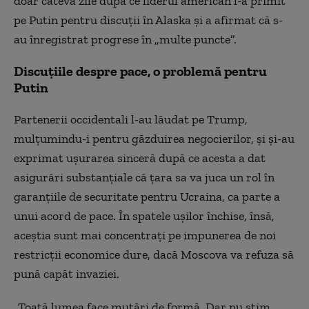
doar câteva zile după ce liderul american l-a primit
pe Putin pentru discuții în Alaska și a afirmat că s-
au înregistrat progrese în „multe puncte”.
Discuțiile despre pace, o problemă pentru
Putin
Partenerii occidentali l-au lăudat pe Trump,
mulțumindu-i pentru găzduirea negocierilor, și și-au
exprimat ușurarea sinceră după ce acesta a dat
asigurări substanțiale că țara sa va juca un rol în
garanțiile de securitate pentru Ucraina, ca parte a
unui acord de pace. În spatele ușilor închise, însă,
aceștia sunt mai concentrați pe impunerea de noi
restricții economice dure, dacă Moscova va refuza să
pună capăt invaziei.
„Toată lumea face mutări de formă. Dar nu știm