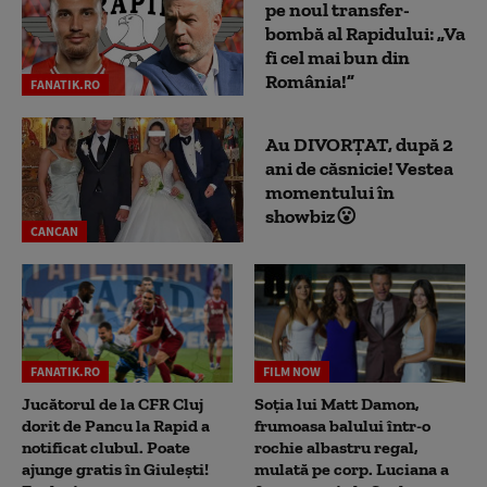
pe noul transfer-
bombă al Rapidului: „Va
fi cel mai bun din
România!”
FANATIK.RO
Au DIVORȚAT, după 2
ani de căsnicie! Vestea
momentului în
showbiz😮
CANCAN
FANATIK.RO
FILM NOW
Jucătorul de la CFR Cluj
Soția lui Matt Damon,
dorit de Pancu la Rapid a
frumoasa balului într-o
notificat clubul. Poate
rochie albastru regal,
ajunge gratis în Giulești!
mulată pe corp. Luciana a