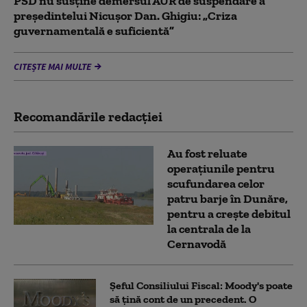
PSD nu susține demersul AUR de suspendare a
președintelui Nicușor Dan. Ghigiu: „Criza
guvernamentală e suficientă”
CITEȘTE MAI MULTE
Recomandările redacţiei
Au fost reluate
operațiunile pentru
scufundarea celor
patru barje în Dunăre,
pentru a crește debitul
la centrala de la
Cernavodă
Șeful Consiliului Fiscal: Moody's poate
să țină cont de un precedent. O