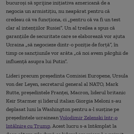
bucuroși să sprijine inițiativa americană de a
negocia un armistițiu, nu neapărat pentru că
credeau că va funcționa, ci „pentru că va fi un test
clar al intențiilor Rusiei”. Un al treilea a spus că
garanțiile de securitate care se elaborează vor ajuta
Ucraina „să negocieze dintr-o poziție de forță”, în
timp ce sancțiunile vor arăta „că noi avem pârghii de
influență asupra lui Putin”.
Lideri precum președinta Comisiei Europene, Ursula
von der Leyen, secretarul general al NATO, Mark
Rutte, președintele Franței, Macron, liderul britanic
Keir Starmer și liderul italian Giorgia Meloni s-au
deplasat luni la Washington pentru a-l susține pe
președintele ucrainean
Volodimir Zelenski într-o
întâlnire cu Trump
. Acest lucru s-a întâmplat la