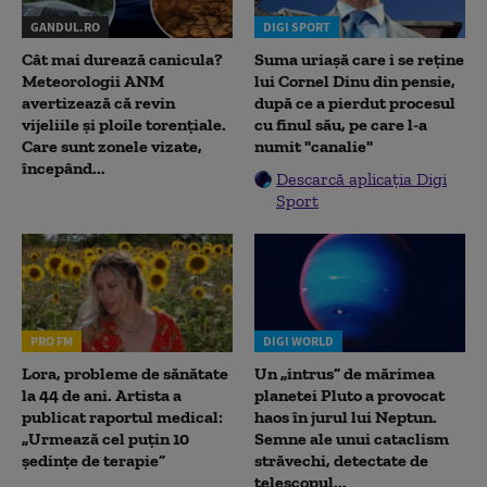
GANDUL.RO
DIGI SPORT
Cât mai durează canicula?
Suma uriașă care i se reține
Meteorologii ANM
lui Cornel Dinu din pensie,
avertizează că revin
după ce a pierdut procesul
vijeliile și ploile torențiale.
cu finul său, pe care l-a
Care sunt zonele vizate,
numit "canalie"
începând...
Descarcă aplicația Digi
Sport
PRO FM
DIGI WORLD
Lora, probleme de sănătate
Un „intrus” de mărimea
la 44 de ani. Artista a
planetei Pluto a provocat
publicat raportul medical:
haos în jurul lui Neptun.
„Urmează cel puțin 10
Semne ale unui cataclism
ședințe de terapie”
străvechi, detectate de
telescopul...