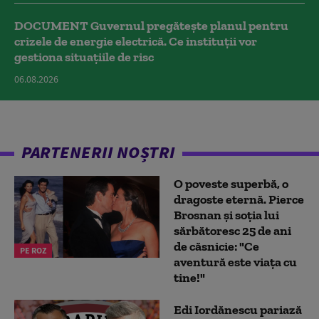
DOCUMENT Guvernul pregătește planul pentru
crizele de energie electrică. Ce instituții vor
gestiona situațiile de risc
06.08.2026
PARTENERII NOȘTRI
O poveste superbă, o
dragoste eternă. Pierce
Brosnan și soția lui
sărbătoresc 25 de ani
de căsnicie: "Ce
PE ROZ
aventură este viața cu
tine!"
Edi Iordănescu pariază