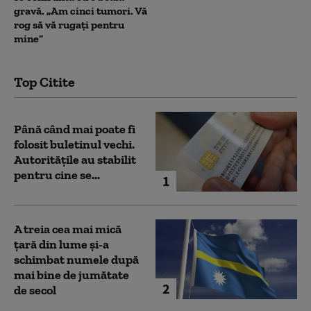
gravă. „Am cinci tumori. Vă
rog să vă rugați pentru
mine”
Top Citite
Până când mai poate fi
folosit buletinul vechi.
Autoritățile au stabilit
pentru cine se...
1
A treia cea mai mică
țară din lume și-a
schimbat numele după
mai bine de jumătate
2
de secol