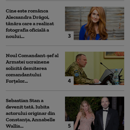
Cine este românca
Alecsandra Drăgoi,
tânăra care a realizat
fotografia oficială a
3
noului...
Noul Comandant-șef al
Armatei ucrainene
solicită demiterea
comandantului
4
Forțelor...
Sebastian Stan a
devenit tată. Iubita
actorului originar din
Constanța, Annabelle
5
Wallis...