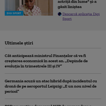
actriță din lume" și-a
găsit liniștea
DIGI SPORT
Descarcă aplicația Digi
Sport
Ultimele știri
Cât anticipează ministrul Finanțelor că va fi
creşterea economică în acest an. „Depinde de
evoluţia în trimestrele III şi IV”
Germania acuză un atac hibrid după incidentul cu
dronă de pe aeroportul Leipzig: „E un nou nivel de
pericol”