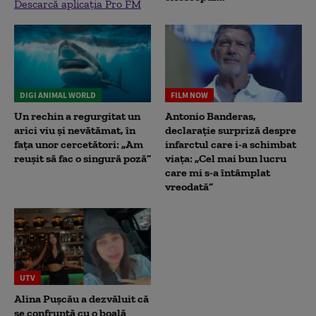
Descarcă aplicația Pro FM
DIGI ANIMAL WORLD
FILM NOW
Un rechin a regurgitat un
Antonio Banderas,
arici viu și nevătămat, în
declarație surpriză despre
fața unor cercetători: „Am
infarctul care i-a schimbat
reușit să fac o singură poză”
viața: „Cel mai bun lucru
care mi s-a întâmplat
vreodată”
UTV
Alina Pușcău a dezvăluit că
se confruntă cu o boală