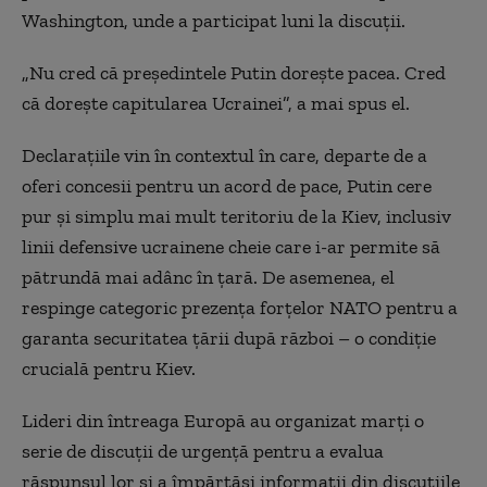
Washington, unde a participat luni la discuții.
„Nu cred că președintele Putin dorește pacea. Cred
că dorește capitularea Ucrainei”, a mai spus el.
Declarațiile vin în contextul în care, departe de a
oferi concesii pentru un acord de pace, Putin cere
pur și simplu mai mult teritoriu de la Kiev, inclusiv
linii defensive ucrainene cheie care i-ar permite să
pătrundă mai adânc în țară. De asemenea, el
respinge categoric prezența forțelor NATO pentru a
garanta securitatea țării după război – o condiție
crucială pentru Kiev.
Lideri din întreaga Europă au organizat marți o
serie de discuții de urgență pentru a evalua
răspunsul lor și a împărtăși informații din discuțiile