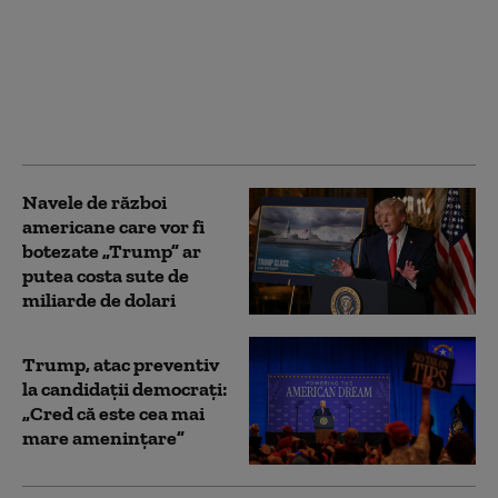
Elicopterul lui Donald
Trump a riscat să se
lovească de un avion de
linie în aer. Investigație
declanșată în SUA
Navele de război
americane care vor fi
botezate „Trump” ar
putea costa sute de
miliarde de dolari
Trump, atac preventiv
la candidații democraţi:
„Cred că este cea mai
mare ameninţare”