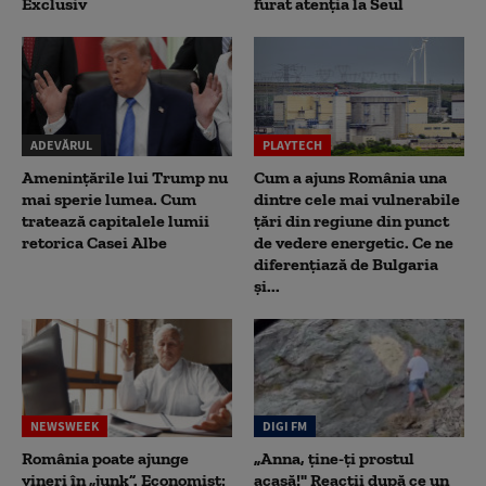
Exclusiv
furat atenția la Seul
ADEVĂRUL
PLAYTECH
Amenințările lui Trump nu
Cum a ajuns România una
mai sperie lumea. Cum
dintre cele mai vulnerabile
tratează capitalele lumii
țări din regiune din punct
retorica Casei Albe
de vedere energetic. Ce ne
diferențiază de Bulgaria
și...
NEWSWEEK
DIGI FM
România poate ajunge
„Anna, ţine-ţi prostul
vineri în „junk”. Economist:
acasă!" Reacţii după ce un