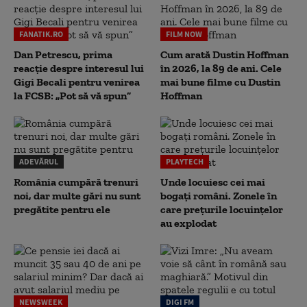
FANATIK.RO
FILM NOW
Dan Petrescu, prima
Cum arată Dustin Hoffman
reacție despre interesul lui
în 2026, la 89 de ani. Cele
Gigi Becali pentru venirea
mai bune filme cu Dustin
la FCSB: „Pot să vă spun”
Hoffman
ADEVĂRUL
PLAYTECH
România cumpără trenuri
Unde locuiesc cei mai
noi, dar multe gări nu sunt
bogați români. Zonele în
pregătite pentru ele
care prețurile locuințelor
au explodat
NEWSWEEK
DIGI FM