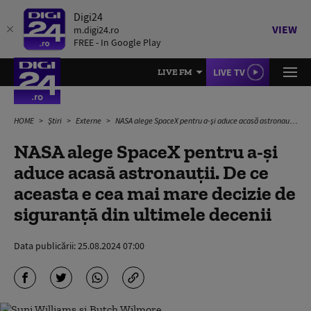
Digi24
VIEW
m.digi24.ro
FREE - In Google Play
LIVE TV
LIVE FM
HOME
Știri
Externe
NASA alege SpaceX pentru a-și aduce acasă astronauții. De ce aceasta e cea mai mare decizie de siguranță din ultimele decenii
NASA alege SpaceX pentru a-și
aduce acasă astronauții. De ce
aceasta e cea mai mare decizie de
siguranță din ultimele decenii
Data publicării:
25.08.2024 07:00