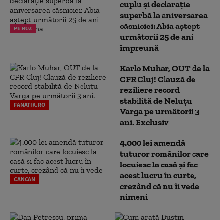
cuplu și declarație
superbă la aniversarea
căsniciei: Abia aștept
PE ROZ
următorii 25 de ani
împreună
Karlo Muhar, OUT de la
CFR Cluj! Clauză de
reziliere record
stabilită de Neluțu
FANATIK.RO
Varga pe următorii 3
ani. Exclusiv
4.000 lei amendă
tuturor românilor care
locuiesc la casă și fac
acest lucru în curte,
CANCAN
crezând că nu îi vede
nimeni