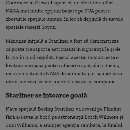
Commercial Crew al agenției, un efort de a oferi
NASA mai multe opțiuni bazate pe SUA pentru
zborurile spațiale umane, în loc să depindă de navele
spațiale rusești Soyuz.
Misiunea inițială a Starliner a fost să demonstreze
că poate transporta astronauți în siguranță la și de
la ISS în mod regulat. Eșecul acestei misiuni este o
lovitură serioasă pentru afacerea spațială a Boeing,
însă comentariile NASA de sâmbătă par să indice că
intenționează să continue să lucreze cu compania.
Starliner se întoarce goală
Nava spaţială Boeing Starliner va reveni pe Pământ
fără a-i avea la bord pe astronauţii Butch Wilmore şi
Suni Williams, a anunţat agenţia sâmbătă, la finalul