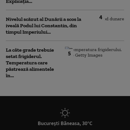
Explicația...
4
Nivelul scăzut al Dunării a scos la
iveală Podul lui Constantin, din
timpul Imperiului...
La câte grade trebuie
5
setat frigiderul.
Temperatura care
păstrează alimentele
în...
București Băneasa, 30°C