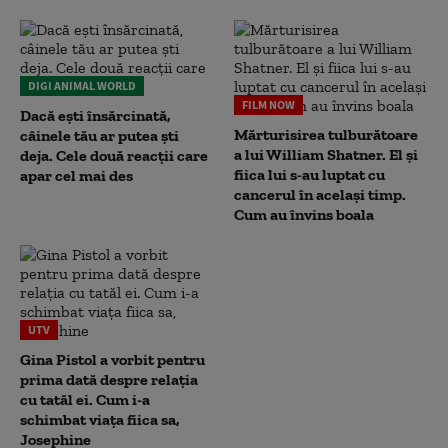
DIGI ANIMAL WORLD
FILM NOW
Dacă ești însărcinată,
Mărturisirea tulburătoare
câinele tău ar putea ști
a lui William Shatner. El și
deja. Cele două reacții care
fiica lui s-au luptat cu
apar cel mai des
cancerul în același timp.
Cum au învins boala
UTV
Gina Pistol a vorbit pentru
prima dată despre relația
cu tatăl ei. Cum i-a
schimbat viața fiica sa,
Josephine