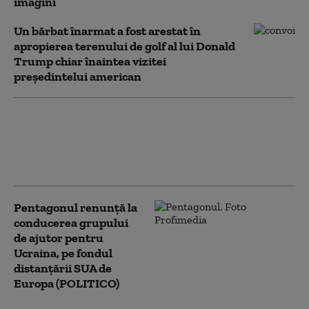
imagini
Un bărbat înarmat a fost arestat în
apropierea terenului de golf al lui Donald
Trump chiar înaintea vizitei
președintelui american
Trump anulează noile
atacuri în Iran,
invocând „contururile
unui acord”
Pentagonul renunță la
conducerea grupului
de ajutor pentru
Ucraina, pe fondul
distanțării SUA de
Europa (POLITICO)