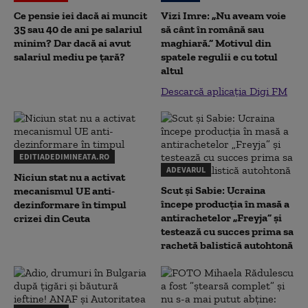
Ce pensie iei dacă ai muncit
Vizi Imre: „Nu aveam voie
35 sau 40 de ani pe salariul
să cânt în română sau
minim? Dar dacă ai avut
maghiară.” Motivul din
salariul mediu pe țară?
spatele regulii e cu totul
altul
Descarcă aplicația Digi FM
EDITIADEDIMINEATA.RO
ADEVARUL
Niciun stat nu a activat
Scut și Sabie: Ucraina
mecanismul UE anti-
începe producția în masă a
dezinformare în timpul
antirachetelor „Freyja” și
crizei din Ceuta
testează cu succes prima sa
rachetă balistică autohtonă