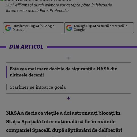
Suni Williams și Butch Wilmore vor aștepta până în februarie
întoarcerea acasă Foto: Profimedia
Urmărește
Digi24
în Google
Adaugă
Digi24
ca sursă preferată în
Discover
Google
DIN ARTICOL
Este cea mai mare decizie de siguranță a NASA din
ultimele decenii
Starliner se întoarce goală
NASA a decis ca viețile a doi astronauți blocați în
Stația Spațială Internațională să fie în mâinile
companiei SpaceX, după săptămâni de deliberări