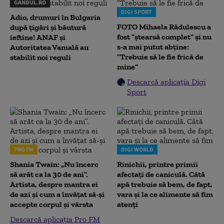
GANDUL.RO
DIGI SPORT
Adio, drumuri în Bulgaria
FOTO Mihaela Rădulescu a
după țigări și băutură
fost ”ștearsă complet” și nu
ieftine! ANAF și
s-a mai putut abține:
Autoritatea Vamală au
”Trebuie să le fie frică de
stabilit noi reguli
mine”
Descarcă aplicația Digi
Sport
PRO FM
DIGI WORLD
Shania Twain: „Nu încerc
Rinichii, printre primii
să arăt ca la 30 de ani”.
afectați de caniculă. Câtă
Artista, despre mantra ei
apă trebuie să bem, de fapt,
de azi și cum a învățat să-și
vara și la ce alimente să fim
accepte corpul și vârsta
atenți
Descarcă aplicația Pro FM