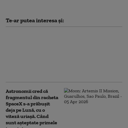
Te-ar putea interesa și:
Discuții avansate
Polonia-SUA pentru
baze militare
permanente: cum se
schimbă echilibrul de
forțe la granița cu
Rusia
Astronomii cred că
fragmentul din racheta
SpaceX s-a prăbușit
deja pe Lună, cu o
viteză uriașă. Când
sunt așteptate primele