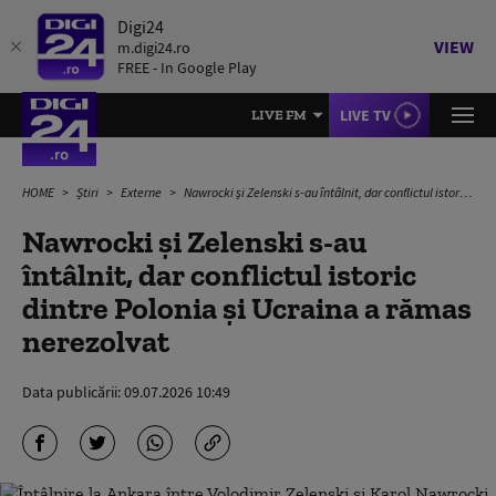
Digi24
VIEW
m.digi24.ro
FREE - In Google Play
LIVE TV
LIVE FM
HOME
Știri
Externe
Nawrocki și Zelenski s-au întâlnit, dar conflictul istoric dintre Polonia și Ucraina a rămas nerezolvat
Nawrocki și Zelenski s-au
întâlnit, dar conflictul istoric
dintre Polonia și Ucraina a rămas
nerezolvat
Data publicării:
09.07.2026 10:49