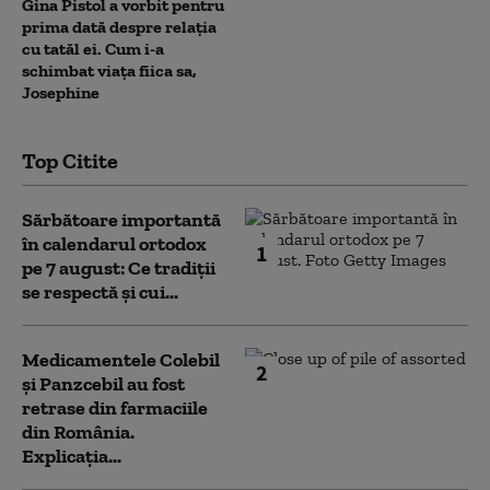
Gina Pistol a vorbit pentru
prima dată despre relația
cu tatăl ei. Cum i-a
schimbat viața fiica sa,
Josephine
Top Citite
Sărbătoare importantă
în calendarul ortodox
1
pe 7 august: Ce tradiții
se respectă și cui...
Medicamentele Colebil
2
și Panzcebil au fost
retrase din farmaciile
din România.
Explicația...