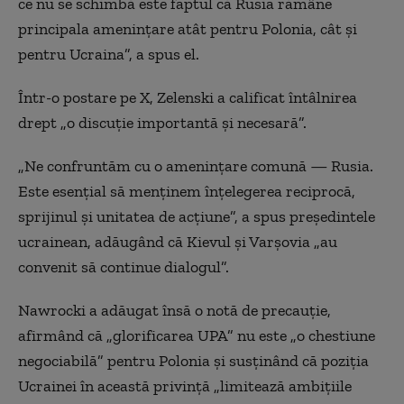
ce nu se schimbă este faptul că Rusia rămâne
principala amenințare atât pentru Polonia, cât și
pentru Ucraina”, a spus el.
Într-o postare pe X, Zelenski a calificat întâlnirea
drept „o discuție importantă și necesară”.
„Ne confruntăm cu o amenințare comună — Rusia.
Este esențial să menținem înțelegerea reciprocă,
sprijinul și unitatea de acțiune”, a spus președintele
ucrainean, adăugând că Kievul și Varșovia „au
convenit să continue dialogul”.
Nawrocki a adăugat însă o notă de precauție,
afirmând că „glorificarea UPA” nu este „o chestiune
negociabilă” pentru Polonia și susținând că poziția
Ucrainei în această privință „limitează ambițiile