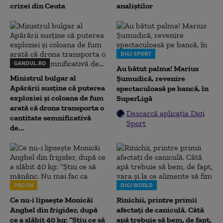
crizei din Ceuta
analiștilor
DIGI SPORT
GANDUL.RO
Au bătut palma! Marius
Ministrul bulgar al
Șumudică, revenire
Apărării susține că puterea
spectaculoasă pe bancă, în
exploziei și coloana de fum
SuperLigă
arată că drona transporta o
Descarcă aplicația Digi
cantitate semnificativă
Sport
de...
PRO FM
DIGI WORLD
Ce nu-i lipsește Monicăi
Rinichii, printre primii
Anghel din frigider, după
afectați de caniculă. Câtă
ce a slăbit 40 kg: “Știu ce să
apă trebuie să bem, de fapt,