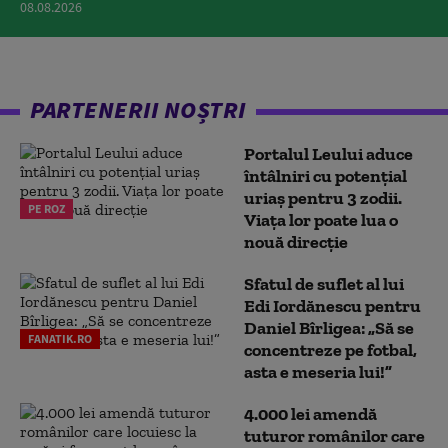
08.08.2026
PARTENERII NOȘTRI
Portalul Leului aduce
întâlniri cu potențial
uriaș pentru 3 zodii.
PE ROZ
Viața lor poate lua o
nouă direcție
Sfatul de suflet al lui
Edi Iordănescu pentru
Daniel Bîrligea: „Să se
FANATIK.RO
concentreze pe fotbal,
asta e meseria lui!”
4.000 lei amendă
tuturor românilor care