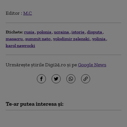
Editor :
M.C
Etichete:
rusia
polonia
ucraina
istorie
disputa
masacru
summit nato
volodimir zelenski
volinia
karol nawrocki
Urmărește știrile Digi24.ro și pe
Google News
Te-ar putea interesa și:
Musk nu permite Ucrainei să utilizeze
reţeaua Starlink pentru atacuri în