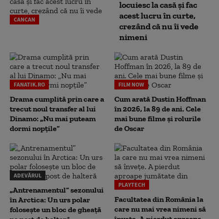
locuiesc la casă și fac
acest lucru în curte,
CANCAN
crezând că nu îi vede
nimeni
FANATIK.RO
FILM NOW
Drama cumplită prin care a
Cum arată Dustin Hoffman
trecut noul transfer al lui
în 2026, la 89 de ani. Cele
Dinamo: „Nu mai puteam
mai bune filme și rolurile
dormi nopțile”
de Oscar
ADEVĂRUL
PLAYTECH
„Antrenamentul” sezonului
Facultatea din România la
în Arctica: Un urs polar
care nu mai vrea nimeni să
folosește un bloc de gheață
înveţe. A pierdut aproape