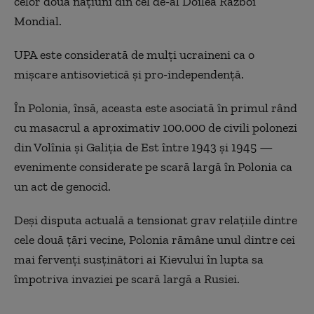
celor două națiuni din cel de-al Doilea Război
Mondial.
UPA este considerată de mulți ucraineni ca o
mișcare antisovietică și pro-independență.
În Polonia, însă, aceasta este asociată în primul rând
cu masacrul a aproximativ 100.000 de civili polonezi
din Volînia și Galiția de Est între 1943 și 1945 —
evenimente considerate pe scară largă în Polonia ca
un act de genocid.
Deși disputa actuală a tensionat grav relațiile dintre
cele două țări vecine, Polonia rămâne unul dintre cei
mai fervenți susținători ai Kievului în lupta sa
împotriva invaziei pe scară largă a Rusiei.