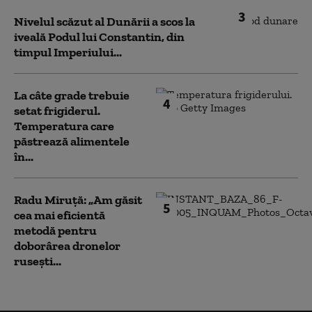
3
Nivelul scăzut al Dunării a scos la
iveală Podul lui Constantin, din
timpul Imperiului...
La câte grade trebuie
4
setat frigiderul.
Temperatura care
păstrează alimentele
în...
Radu Miruță: „Am găsit
5
cea mai eficientă
metodă pentru
doborârea dronelor
rusești...