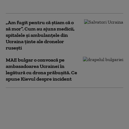
Rusia. Ce le-a spus oficialilor de la Kiev
„Am fugit pentru că știam că o
să mor”. Cum au ajuns medicii,
spitalele și ambulanțele din
Ucraina ținte ale dronelor
rusești
MAE bulgar o convoacă pe
ambasadoarea Ucrainei în
legătură cu drona prăbuşită. Ce
spune Kievul despre incident
Zelenski la Belgrad,
într-o vizită cu miză
geopolitică. Kievul vrea
să desprindă Serbia de
influența Moscovei: „O
palmă pentru ruși”