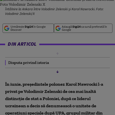
Întâlnire la Ankara între Volodimir Zelenski și Karol Nawrocki. Foto:
Volodimir Zelenski/X
Urmărește
Digi24
în Google
Adaugă
Digi24
ca sursă preferată în
Discover
Google
DIN ARTICOL
Disputa privind istoria
În iunie, președintele polonez Karol Nawrocki l-a
privat pe Volodimir Zelenski de cea mai înaltă
distincție de stat a Poloniei, după ce liderul
ucrainean a decis să denumească o unitate de
operațiuni speciale după UPA, grupul militar din