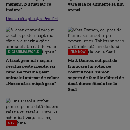
mănânc. Nu mai fac ca
vara și la ce alimente să fim
înainte”
atenți
Descarcă aplicația Pro FM
DIGI ANIMAL WORLD
FILM NOW
A lăsat geamul mașinii
Matt Damon, eclipsat de
deschis peste noapte, iar
frumoasa lui soție, pe
când s-a trezit a găsit
covorul roșu. Tablou
animalul atârnat de volan:
superb de familie alături de
„Noroc că se mișcă greu”
două dintre fiicele lor, la
Seul
UTV