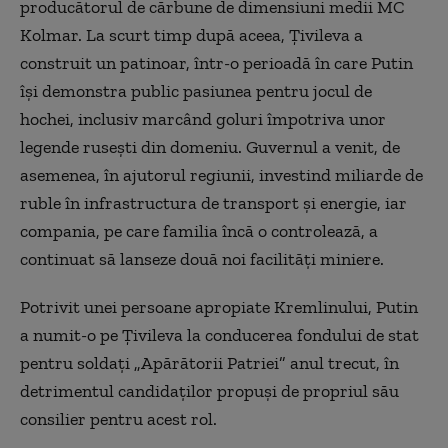
producătorul de cărbune de dimensiuni medii MC
Kolmar. La scurt timp după aceea, Ţivileva a
construit un patinoar, într-o perioadă în care Putin
îşi demonstra public pasiunea pentru jocul de
hochei, inclusiv marcând goluri împotriva unor
legende ruseşti din domeniu. Guvernul a venit, de
asemenea, în ajutorul regiunii, investind miliarde de
ruble în infrastructura de transport şi energie, iar
compania, pe care familia încă o controlează, a
continuat să lanseze două noi facilităţi miniere.
Potrivit unei persoane apropiate Kremlinului, Putin
a numit-o pe Ţivileva la conducerea fondului de stat
pentru soldaţi „Apărătorii Patriei” anul trecut, în
detrimentul candidaţilor propuşi de propriul său
consilier pentru acest rol.