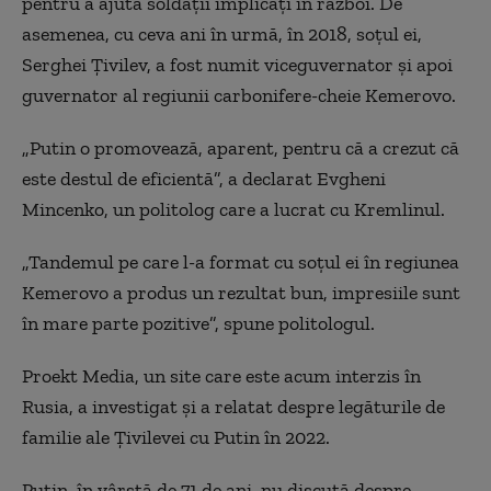
pentru a ajuta soldaţii implicaţi în război. De
asemenea, cu ceva ani în urmă, în 2018, soţul ei,
Serghei Ţivilev, a fost numit viceguvernator şi apoi
guvernator al regiunii carbonifere-cheie Kemerovo.
„Putin o promovează, aparent, pentru că a crezut că
este destul de eficientă”, a declarat Evgheni
Mincenko, un politolog care a lucrat cu Kremlinul.
„Tandemul pe care l-a format cu soţul ei în regiunea
Kemerovo a produs un rezultat bun, impresiile sunt
în mare parte pozitive”, spune politologul.
Proekt Media, un site care este acum interzis în
Rusia, a investigat şi a relatat despre legăturile de
familie ale Ţivilevei cu Putin în 2022.
Putin, în vârstă de 71 de ani, nu discută despre