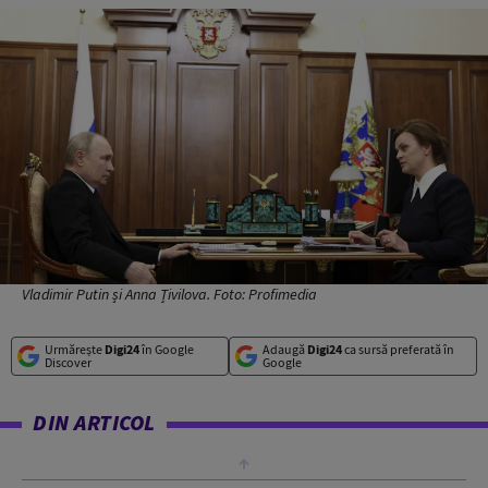
Vladimir Putin și Anna Țivilova. Foto: Profimedia
Urmărește
Digi24
în Google
Adaugă
Digi24
ca sursă preferată în
Discover
Google
DIN ARTICOL