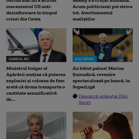
Niciun stat nu a activat
Moody’s a cruțat România.
mecanismul UE anti-
Acum politicienii pot strica
dezinformare în timpul
tot. Avertismentul
crizei din Ceuta
analiștilor
GANDUL.RO
DIGI SPORT
Ministrul bulgar al
Au bătut palma! Marius
Apărării susține că puterea
Șumudică, revenire
exploziei și coloana de fum
spectaculoasă pe bancă, în
arată că drona transporta o
SuperLigă
cantitate semnificativă
Descarcă aplicația Digi
de...
Sport