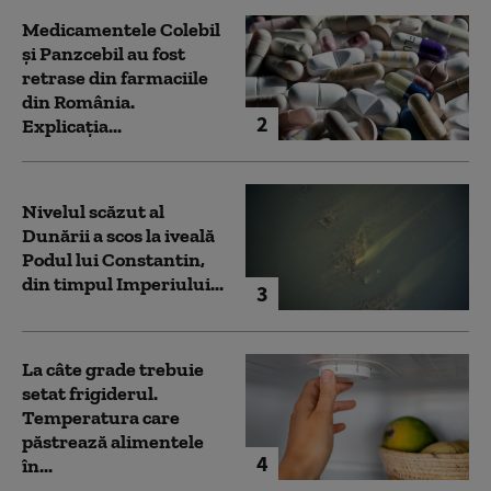
Medicamentele Colebil
și Panzcebil au fost
retrase din farmaciile
din România.
2
Explicația...
Nivelul scăzut al
Dunării a scos la iveală
Podul lui Constantin,
din timpul Imperiului...
3
La câte grade trebuie
setat frigiderul.
Temperatura care
păstrează alimentele
4
în...