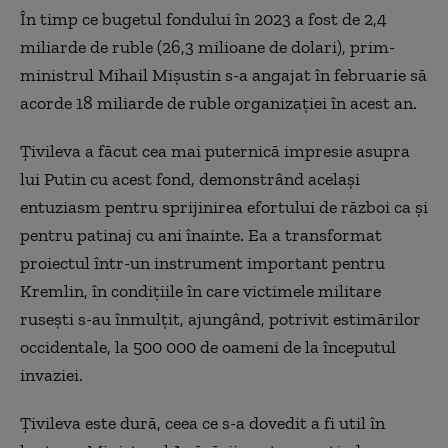
În timp ce bugetul fondului în 2023 a fost de 2,4
miliarde de ruble (26,3 milioane de dolari), prim-
ministrul Mihail Mişustin s-a angajat în februarie să
acorde 18 miliarde de ruble organizaţiei în acest an.
Ţivileva a făcut cea mai puternică impresie asupra
lui Putin cu acest fond, demonstrând acelaşi
entuziasm pentru sprijinirea efortului de război ca şi
pentru patinaj cu ani înainte. Ea a transformat
proiectul într-un instrument important pentru
Kremlin, în condiţiile în care victimele militare
ruseşti s-au înmulţit, ajungând, potrivit estimărilor
occidentale, la 500 000 de oameni de la începutul
invaziei.
Ţivileva este dură, ceea ce s-a dovedit a fi util în