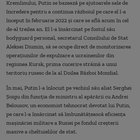
Kremlinului, Putin se bazează pe ajutoarele sale de
încredere pentru a continua războiul pe care el l-a
început în februarie 2022 şi care se află acum în cel
de-al treilea an. El l-a însărcinat pe fostul său
bodyguard personal, secretarul Consiliului de Stat
Aleksei Diumin, să se ocupe direct de monitorizarea
operaţiunilor de expulzare a ucrainenilor din
regiunea Kursk, prima cucerire străină a unui
teritoriu rusesc de la al Doilea Război Mondial.
În mai, Putin l-a înlocuit pe vechiul său aliat Serghei
Şoigu din funcţia de ministru al apărării cu Andrei
Belousov, un economist tehnocrat devotat lui Putin,
pe care l-a însărcinat să îmbunătăţească eficienţa
maşinăriei militare a Rusiei pe fondul creşterii
masive a cheltuielilor de stat.