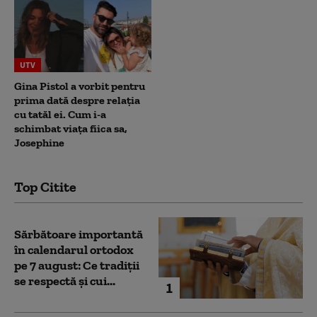
UTV
Gina Pistol a vorbit pentru
prima dată despre relația
cu tatăl ei. Cum i-a
schimbat viața fiica sa,
Josephine
Top Citite
Sărbătoare importantă
în calendarul ortodox
pe 7 august: Ce tradiții
se respectă și cui...
1