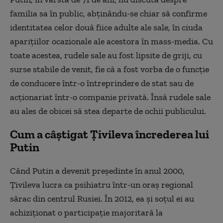
familia sa în public, abţinându-se chiar să confirme
identitatea celor două fiice adulte ale sale, în ciuda
apariţiilor ocazionale ale acestora în mass-media. Cu
toate acestea, rudele sale au fost lipsite de griji, cu
surse stabile de venit, fie că a fost vorba de o funcţie
de conducere într-o întreprindere de stat sau de
acţionariat într-o companie privată. Însă rudele sale
au ales de obicei să stea departe de ochii publicului.
Cum a câștigat Țivileva încrederea lui
Putin
Când Putin a devenit preşedinte în anul 2000,
Ţivileva lucra ca psihiatru într-un oraş regional
sărac din centrul Rusiei. În 2012, ea şi soţul ei au
achiziţionat o participaţie majoritară la