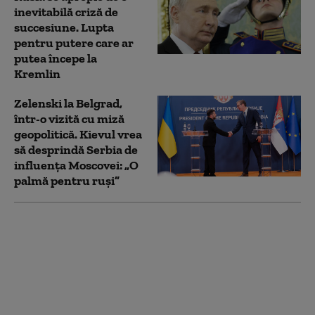
inevitabilă criză de
succesiune. Lupta
pentru putere care ar
putea începe la
Kremlin
Zelenski la Belgrad,
într-o vizită cu miză
geopolitică. Kievul vrea
să desprindă Serbia de
influența Moscovei: „O
palmă pentru ruși”
SUA au convins
Ucraina să nu mai
atace conducta CPC şi
petrolierele non-
ruseşti din Marea
Neagră (Bloomberg)