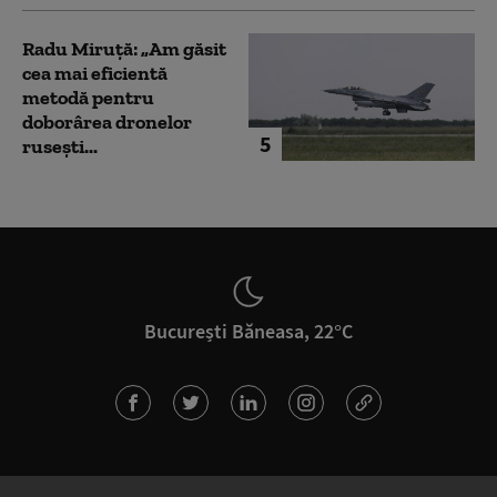
Radu Miruță: „Am găsit
cea mai eficientă
metodă pentru
doborârea dronelor
5
rusești...
București Băneasa, 22°C