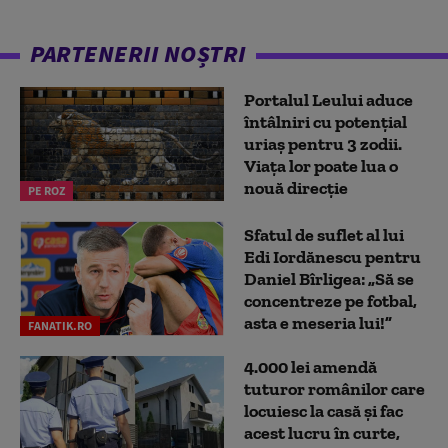
PARTENERII NOȘTRI
Portalul Leului aduce
întâlniri cu potențial
uriaș pentru 3 zodii.
Viața lor poate lua o
nouă direcție
PE ROZ
Sfatul de suflet al lui
Edi Iordănescu pentru
Daniel Bîrligea: „Să se
concentreze pe fotbal,
asta e meseria lui!”
FANATIK.RO
4.000 lei amendă
tuturor românilor care
locuiesc la casă și fac
acest lucru în curte,