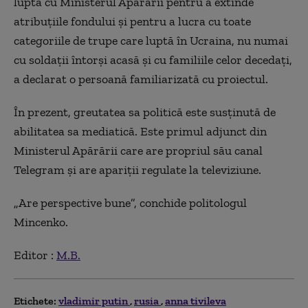
lupta cu Ministerul Apărării pentru a extinde
atribuţiile fondului şi pentru a lucra cu toate
categoriile de trupe care luptă în Ucraina, nu numai
cu soldaţii întorşi acasă şi cu familiile celor decedaţi,
a declarat o persoană familiarizată cu proiectul.
În prezent, greutatea sa politică este susţinută de
abilitatea sa mediatică. Este primul adjunct din
Ministerul Apărării care are propriul său canal
Telegram şi are apariţii regulate la televiziune.
„Are perspective bune”, conchide politologul
Mincenko.
Editor :
M.B.
Etichete:
vladimir putin
rusia
anna tivileva