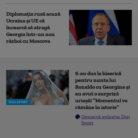
Diplomaţia rusă acuză
Ucraina şi UE că
încearcă să atragă
Georgia într-un nou
război cu Moscova
S-au dus la biserică
pentru nunta lui
Ronaldo cu Georgina și
au avut o surpriză
uriașă! ”Momentul va
DIGI SPORT
rămâne în istorie”
Descarcă aplicația Digi
Sport