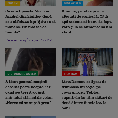
PRO FM
DIGI WORLD
Ce nu-i lipsește Monicăi
Rinichii, printre primii
Anghel din frigider, după
afectați de caniculă. Câtă
ce a slăbit 40 kg: “Știu ce să
apă trebuie să bem, de fapt,
mănânc. Nu mai fac ca
vara și la ce alimente să fim
înainte”
atenți
Descarcă aplicația Pro FM
DIGI ANIMAL WORLD
FILM NOW
A lăsat geamul mașinii
Matt Damon, eclipsat de
deschis peste noapte, iar
frumoasa lui soție, pe
când s-a trezit a găsit
covorul roșu. Tablou
animalul atârnat de volan:
superb de familie alături de
„Noroc că se mișcă greu”
două dintre fiicele lor, la
Seul