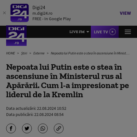
Digi24
VIEW
m.digi24.ro
FREE - In Google Play
LIVE TV
LIVE FM
HOME
Știri
Externe
Nepoata lui Putin este o stea în ascensiune în Ministerul rus al Apărării. Cum l-a impresionat pe liderul de la Kremlin
Nepoata lui Putin este o stea în
ascensiune în Ministerul rus al
Apărării. Cum l-a impresionat pe
liderul de la Kremlin
Data actualizării:
22.08.2024 10:52
Data publicării:
22.08.2024 08:54