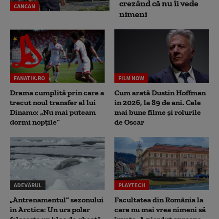
crezând că nu îi vede
CANCAN
nimeni
FANATIK.RO
FILM NOW
Drama cumplită prin care a
Cum arată Dustin Hoffman
trecut noul transfer al lui
în 2026, la 89 de ani. Cele
Dinamo: „Nu mai puteam
mai bune filme și rolurile
dormi nopțile”
de Oscar
ADEVĂRUL
PLAYTECH
„Antrenamentul” sezonului
Facultatea din România la
în Arctica: Un urs polar
care nu mai vrea nimeni să