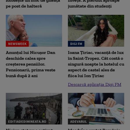
folosește un bloc de gheață
înveţe. A pierdut aproape
pe post de halteră
jumătate din studenţi
NEWSWEEK
DIGI FM
Anunțul lui Nicușor Dan
Ioana Țiriac, vacanță de lux
deschide calea spre
în Saint-Tropez. Cât costă o
creșterea pensiilor.
singură noapte la hotelul cu
Pensionarii, prima veste
aspect de castel ales de
bună după 2 ani
fiica lui Ion Țiriac
Descarcă aplicația Digi FM
EDITIADEDIMINEATA.RO
ADEVARUL