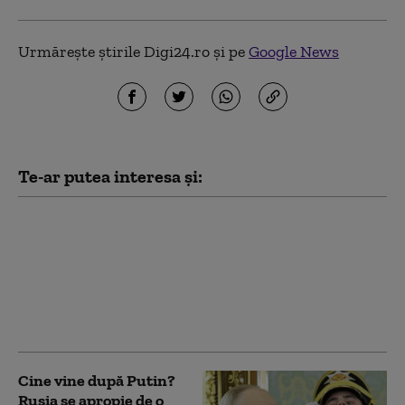
Urmărește știrile Digi24.ro și pe
Google News
Te-ar putea interesa și:
Musk nu permite
Ucrainei să utilizeze
reţeaua Starlink
pentru atacuri în
Rusia. Ce le-a spus
oficialilor de la Kiev
Cine vine după Putin?
Rusia se apropie de o