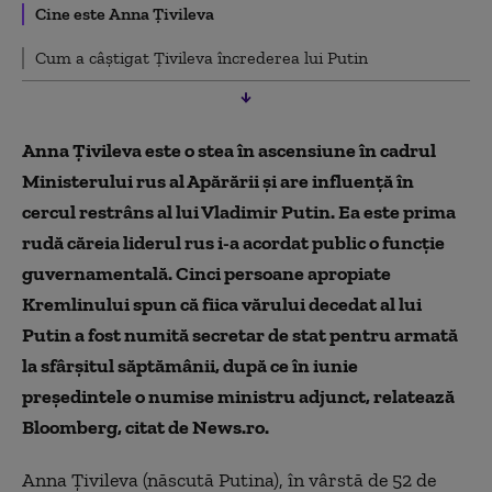
Cine este Anna Țivileva
Cum a câștigat Țivileva încrederea lui Putin
Anna Ţivileva este o stea în ascensiune în cadrul
Ministerului rus al Apărării şi are influenţă în
cercul restrâns al lui Vladimir Putin. Ea este prima
rudă căreia liderul rus i-a acordat public o funcţie
guvernamentală. Cinci persoane apropiate
Kremlinului spun că fiica vărului decedat al lui
Putin a fost numită secretar de stat pentru armată
la sfârşitul săptămânii, după ce în iunie
preşedintele o numise ministru adjunct, relatează
Bloomberg, citat de News.ro.
Anna Ţivileva (născută Putina), în vârstă de 52 de