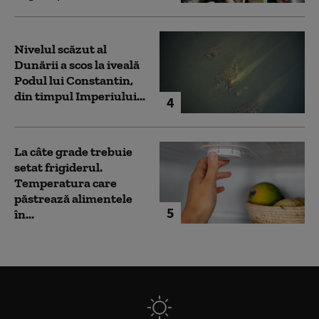
Nivelul scăzut al
Dunării a scos la iveală
Podul lui Constantin,
din timpul Imperiului...
4
La câte grade trebuie
setat frigiderul.
Temperatura care
păstrează alimentele
5
în...