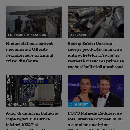
EDITIADEDIMINEATA.RO
ADEVARUL
Niciun stat nu a activat
Scut și Sabie: Ucraina
mecanismul UE anti-
începe producția în masă a
dezinformare în timpul
antirachetelor „Freyja” și
crizei din Ceuta
testează cu succes prima sa
rachetă balistică autohtonă
GANDUL.RO
DIGI SPORT
Adio, drumuri în Bulgaria
FOTO Mihaela Rădulescu a
după țigări și băutură
fost ”ștearsă complet” și nu
ieftine! ANAF și
s-a mai putut abține: