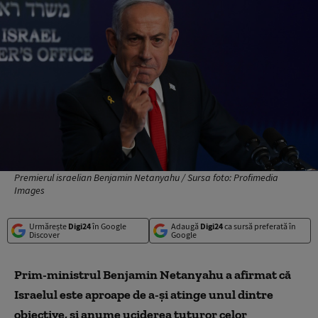
Premierul israelian Benjamin Netanyahu / Sursa foto: Profimedia
Images
Urmărește
Digi24
în Google
Adaugă
Digi24
ca sursă preferată în
Discover
Google
Prim-ministrul Benjamin Netanyahu a afirmat că
Israelul este aproape de a-şi atinge unul dintre
obiective, şi anume uciderea tuturor celor