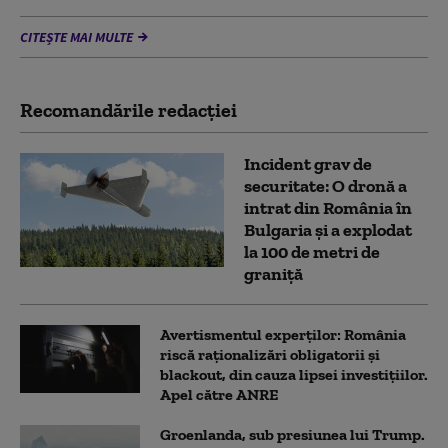
CITEȘTE MAI MULTE
Recomandările redacţiei
Incident grav de
securitate: O dronă a
intrat din România în
Bulgaria şi a explodat
la 100 de metri de
graniţă
Avertismentul experților: România
riscă raționalizări obligatorii și
blackout, din cauza lipsei investițiilor.
Apel către ANRE
Groenlanda, sub presiunea lui Trump.