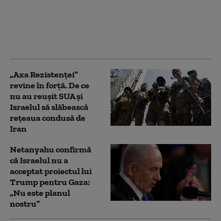
un plan pentru Fâșia
Gaza, dar
bombardamentele
israeliene s-au
intensificat
„Axa Rezistenței”
revine în forță. De ce
nu au reușit SUA și
Israelul să slăbească
rețeaua condusă de
Iran
Netanyahu confirmă
că Israelul nu a
acceptat proiectul lui
Trump pentru Gaza:
„Nu este planul
nostru”