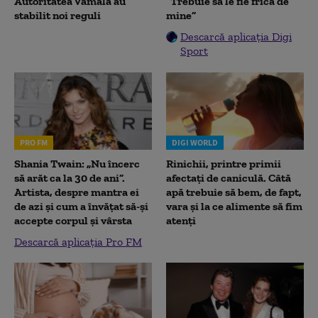
Autoritatea Vamală au
”Trebuie să le fie frică de
stabilit noi reguli
mine”
Descarcă aplicația Digi
Sport
PRO FM
DIGI WORLD
Shania Twain: „Nu încerc
Rinichii, printre primii
să arăt ca la 30 de ani”.
afectați de caniculă. Câtă
Artista, despre mantra ei
apă trebuie să bem, de fapt,
de azi și cum a învățat să-și
vara și la ce alimente să fim
accepte corpul și vârsta
atenți
Descarcă aplicația Pro FM