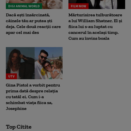
DIGI ANIMAL WORLD
FILM NOW
Dacă ești însărcinată,
Mărturisirea tulburătoare
câinele tău ar putea ști
a lui William Shatner. El și
deja. Cele două reacții care
fiica lui s-au luptat cu
apar cel mai des
cancerul în același timp.
Cum au învins boala
UTV
Gina Pistol a vorbit pentru
prima dată despre relația
cu tatăl ei. Cum i-a
schimbat viața fiica sa,
Josephine
Top Citite