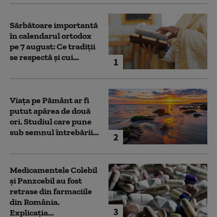
Sărbătoare importantă
în calendarul ortodox
pe 7 august: Ce tradiții
se respectă și cui...
1
Viața pe Pământ ar fi
putut apărea de două
ori. Studiul care pune
sub semnul întrebării...
2
Medicamentele Colebil
și Panzcebil au fost
retrase din farmaciile
din România.
3
Explicația...