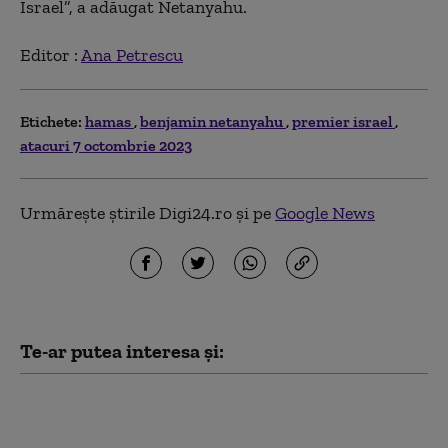
Israel”, a adăugat Netanyahu.
Editor :
Ana Petrescu
Etichete:
hamas
benjamin netanyahu
premier israel
atacuri 7 octombrie 2023
Urmărește știrile Digi24.ro și pe
Google News
Te-ar putea interesa și:
„Consiliul pentru Pace”
al lui Trump a elaborat