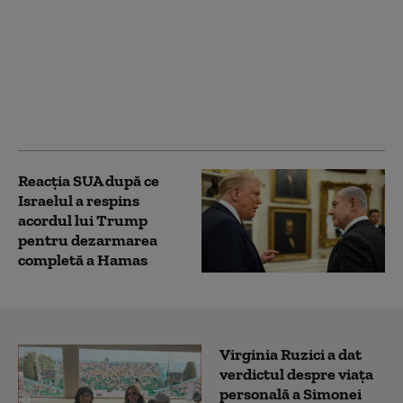
Bombardamentele
continuă în Gaza, în
ciuda planului de pace
al lui Trump.
Palestinienii: „Războiul
a reînceput”
Reacția SUA după ce
Israelul a respins
acordul lui Trump
pentru dezarmarea
completă a Hamas
Virginia Ruzici a dat
verdictul despre viața
personală a Simonei