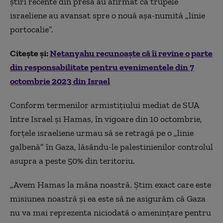
ştiri recente din presă au afirmat că trupele
israeliene au avansat spre o nouă aşa-numită „linie
portocalie”.
Citește și:
Netanyahu recunoaște că îi revine o parte
din responsabilitate pentru evenimentele din 7
octombrie 2023 din Israel
Conform termenilor armistiţiului mediat de SUA
între Israel şi Hamas, în vigoare din 10 octombrie,
forţele israeliene urmau să se retragă pe o „linie
galbenă” în Gaza, lăsându-le palestinienilor controlul
asupra a peste 50% din teritoriu.
„Avem Hamas la mâna noastră. Ştim exact care este
misiunea noastră şi ea este să ne asigurăm că Gaza
nu va mai reprezenta niciodată o ameninţare pentru