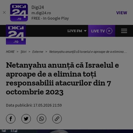
Digi24
VIEW
m.digi24.ro
FREE - In Google Play
LIVE TV
LIVE FM
HOME
Știri
Externe
Netanyahu anunță că Israelul e aproape de a elimina toți responsabilii atacurilor din 7 octombrie 2023
Netanyahu anunță că Israelul e
aproape de a elimina toți
responsabilii atacurilor din 7
octombrie 2023
Data publicării:
17.05.2026 21:59