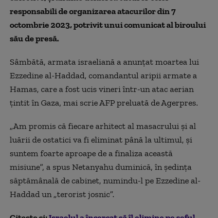
responsabili de organizarea atacurilor din 7
octombrie 2023, potrivit unui comunicat al biroului
său de presă.
Sâmbătă, armata israeliană a anunţat moartea lui
Ezzedine al-Haddad, comandantul aripii armate a
Hamas, care a fost ucis vineri într-un atac aerian
ţintit în Gaza, mai scrie AFP preluată de Agerpres.
„Am promis că fiecare arhitect al masacrului şi al
luării de ostatici va fi eliminat până la ultimul, şi
suntem foarte aproape de a finaliza această
misiune”, a spus Netanyahu duminică, în şedinţa
săptămânală de cabinet, numindu-l pe Ezzedine al-
Haddad un „terorist josnic”.
Citește și:
Israelul a încercat să îl elimine pe şeful