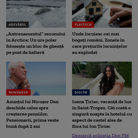
ADEVĂRUL
PLAYTECH
„Antrenamentul” sezonului
Unde locuiesc cei mai
în Arctica: Un urs polar
bogați români. Zonele în
folosește un bloc de gheață
care prețurile locuințelor
pe post de halteră
au explodat
NEWSWEEK
DIGI FM
Anunțul lui Nicușor Dan
Ioana Țiriac, vacanță de lux
deschide calea spre
în Saint-Tropez. Cât costă o
creșterea pensiilor.
singură noapte la hotelul cu
Pensionarii, prima veste
aspect de castel ales de
bună după 2 ani
fiica lui Ion Țiriac
Descarcă aplicația Digi FM