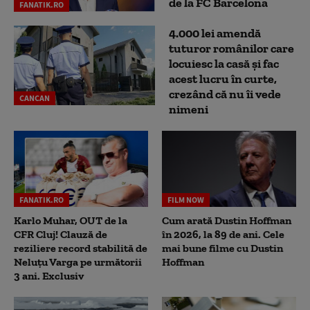
de la FC Barcelona
FANATIK.RO
4.000 lei amendă
tuturor românilor care
locuiesc la casă și fac
acest lucru în curte,
crezând că nu îi vede
CANCAN
nimeni
FANATIK.RO
FILM NOW
Karlo Muhar, OUT de la
Cum arată Dustin Hoffman
CFR Cluj! Clauză de
în 2026, la 89 de ani. Cele
reziliere record stabilită de
mai bune filme cu Dustin
Neluțu Varga pe următorii
Hoffman
3 ani. Exclusiv