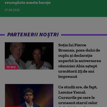
reumplute aceste baraje
07.08.2026
PARTENERII NOȘTRI
Soția lui Pierce
Brosnan, poze dulci de
cuplu și declarație
superbă la aniversarea
căsniciei: Abia aștept
PE ROZ
următorii 25 de ani
împreună
Ce studii are, de fapt,
Lamine Yamal.
Cursurile pe care le
urmează starul celor