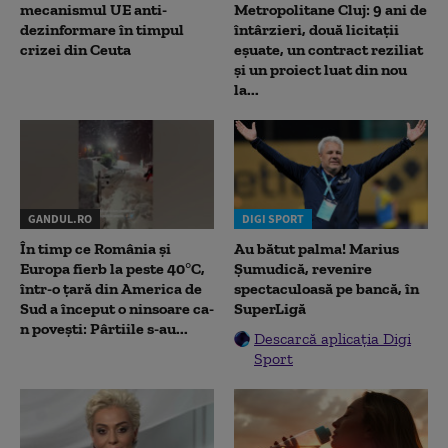
mecanismul UE anti-
Metropolitane Cluj: 9 ani de
dezinformare în timpul
întârzieri, două licitații
crizei din Ceuta
eșuate, un contract reziliat
și un proiect luat din nou
la...
GANDUL.RO
DIGI SPORT
În timp ce România și
Au bătut palma! Marius
Europa fierb la peste 40°C,
Șumudică, revenire
într-o țară din America de
spectaculoasă pe bancă, în
Sud a început o ninsoare ca-
SuperLigă
n povești: Pârtiile s-au...
Descarcă aplicația Digi
Sport