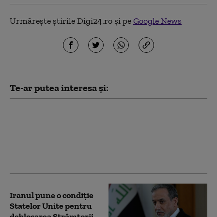
Urmărește știrile Digi24.ro și pe
Google News
Te-ar putea interesa și:
Omanul avertizează că
atacurile asupra
navelor în Strâmtoarea
Ormuz pot afecta
negocierile cu Iranul
Iranul pune o condiție
Statelor Unite pentru
deblocarea Strâmtorii