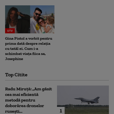
UTV
Gina Pistol a vorbit pentru
prima dată despre relația
cu tatăl ei. Cum i-a
schimbat viața fiica sa,
Josephine
Top Citite
Radu Miruță: „Am găsit
cea mai eficientă
metodă pentru
doborârea dronelor
1
rusești...