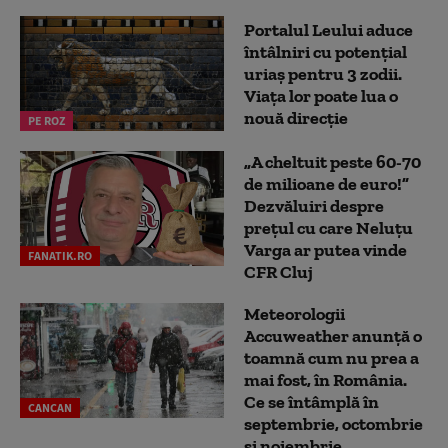
Portalul Leului aduce
întâlniri cu potențial
uriaș pentru 3 zodii.
Viața lor poate lua o
nouă direcție
PE ROZ
„A cheltuit peste 60-70
de milioane de euro!”
Dezvăluiri despre
prețul cu care Neluțu
Varga ar putea vinde
FANATIK.RO
CFR Cluj
Meteorologii
Accuweather anunță o
toamnă cum nu prea a
mai fost, în România.
Ce se întâmplă în
CANCAN
septembrie, octombrie
și noiembrie...