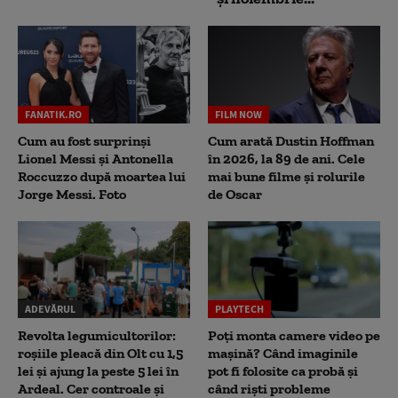
FANATIK.RO
FILM NOW
Cum au fost surprinși
Cum arată Dustin Hoffman
Lionel Messi și Antonella
în 2026, la 89 de ani. Cele
Roccuzzo după moartea lui
mai bune filme și rolurile
Jorge Messi. Foto
de Oscar
ADEVĂRUL
PLAYTECH
Revolta legumicultorilor:
Poți monta camere video pe
roșiile pleacă din Olt cu 1,5
mașină? Când imaginile
lei și ajung la peste 5 lei în
pot fi folosite ca probă și
Ardeal. Cer controale și
când riști probleme