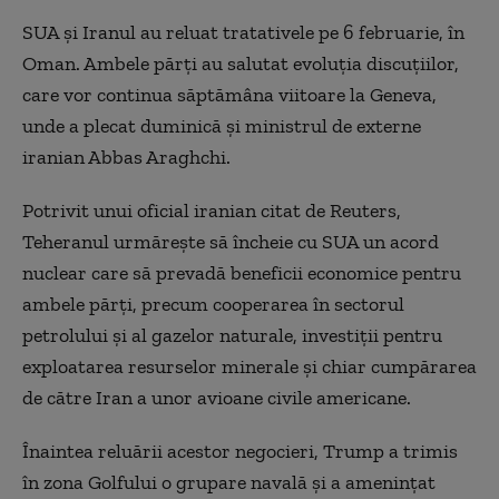
SUA şi Iranul au reluat tratativele pe 6 februarie, în
Oman. Ambele părţi au salutat evoluţia discuţiilor,
care vor continua săptămâna viitoare la Geneva,
unde a plecat duminică şi ministrul de externe
iranian Abbas Araghchi.
Potrivit unui oficial iranian citat de Reuters,
Teheranul urmăreşte să încheie cu SUA un acord
nuclear care să prevadă beneficii economice pentru
ambele părţi, precum cooperarea în sectorul
petrolului şi al gazelor naturale, investiţii pentru
exploatarea resurselor minerale şi chiar cumpărarea
de către Iran a unor avioane civile americane.
Înaintea reluării acestor negocieri, Trump a trimis
în zona Golfului o grupare navală şi a ameninţat