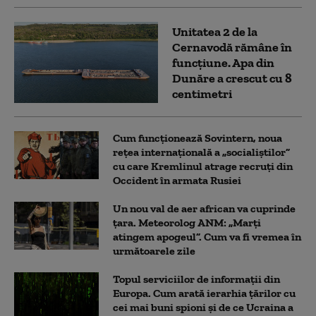
Unitatea 2 de la
Cernavodă rămâne în
funcțiune. Apa din
Dunăre a crescut cu 8
centimetri
Cum funcționează Sovintern, noua
rețea internațională a „socialiștilor”
cu care Kremlinul atrage recruți din
Occident în armata Rusiei
Un nou val de aer african va cuprinde
țara. Meteorolog ANM: „Marți
atingem apogeul”. Cum va fi vremea în
următoarele zile
Topul serviciilor de informații din
Europa. Cum arată ierarhia țărilor cu
cei mai buni spioni și de ce Ucraina a