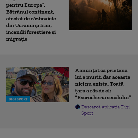
pentru Europa”.
Bătrânul continent,
afectat de războaiele
din Ucraina și Iran,
incendii forestiere și
migrație
A anunțat că prietena
lui a murit, dar aceasta
nici nu exista. Toată
țara a râs de el:
”Escrocheria secolului”
DIGI SPORT
Descarcă aplicația Digi
Sport