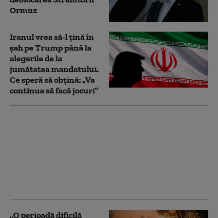
Ormuz
Iranul vrea să-l țină în
șah pe Trump până la
alegerile de la
jumătatea mandatului.
Ce speră să obțină: „Va
continua să facă jocuri”
Marja de manevră a lui
Donald Trump în
privința Iranului, din
ce în ce mai limitată:
liderul SUA este prins
între opțiuni
neatractive
„O perioadă dificilă