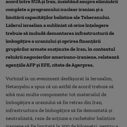
acord între SUA şi Iran, insistând asupra eliminării
complete a programului nuclear iranian şi a
limitării capacităţilor balistice ale Teheranului.
Liderul israelian a subliniat că orice înţelegere
trebuie să includă demontarea infrastructurii de
îmbogăţire a uraniului şi oprirea finanţării
grupărilor armate susţinute de Iran, în contextul
reluării negocierilor americano-iraniene, relatează
agenţiile AFP şi EFE, citate de Agerpres.
Vorbind la un eveniment desfăşurat la Ierusalim,
Netanyahu a spus că un astfel de acord trebuie să
aibă mai multe componente: tot materialul de
îmbogăţire a uraniului să fie retras din Iran,
infrastructura de îmbogăţire să fie demontată şi
neutralizată, raza de acţiune a rachetelor balistice
iraniene să fie limitată la 300 de kilometri, pentru a