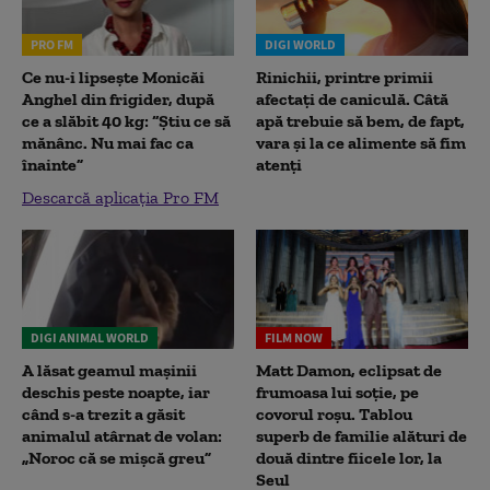
PRO FM
DIGI WORLD
Ce nu-i lipsește Monicăi
Rinichii, printre primii
Anghel din frigider, după
afectați de caniculă. Câtă
ce a slăbit 40 kg: “Știu ce să
apă trebuie să bem, de fapt,
mănânc. Nu mai fac ca
vara și la ce alimente să fim
înainte”
atenți
Descarcă aplicația Pro FM
DIGI ANIMAL WORLD
FILM NOW
A lăsat geamul mașinii
Matt Damon, eclipsat de
deschis peste noapte, iar
frumoasa lui soție, pe
când s-a trezit a găsit
covorul roșu. Tablou
animalul atârnat de volan:
superb de familie alături de
„Noroc că se mișcă greu”
două dintre fiicele lor, la
Seul