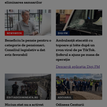
eliminarea samsarilor
NEWSWEEK
DIGI FM
Beneficiu la pensie pentru o
Ambulanță atacată cu
categorie de pensionari.
topoare și bâte după un
Consiliul legislativ a dat
zvon viral de pe TikTok.
aviz favorabil
Șoferul a ajuns pe masa de
operație
Descarcă aplicația Digi FM
EDITIADEDIMINEATA.RO
ADEVARUL
Niciun stat nu a activat
Odiseea Centurii