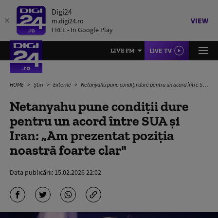
Digi24
VIEW
m.digi24.ro
FREE - In Google Play
LIVE TV
LIVE FM
HOME
Știri
Externe
Netanyahu pune condiții dure pentru un acord între SUA și Iran: „Am prezentat poziţia noastră foarte clar"
Netanyahu pune condiții dure
pentru un acord între SUA și
Iran: „Am prezentat poziţia
noastră foarte clar"
Data publicării:
15.02.2026 22:02