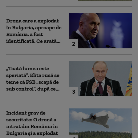
Drona care a explodat
în Bulgaria, aproape de
România, a fost
identificată. Ce arată...
2
„Toată lumea este
speriată”. Elita rusă se
teme că FSB „scapă de
sub control”, după ce...
3
Incident grav de
securitate: O dronă a
intrat din România în
Bulgaria şi a explodat