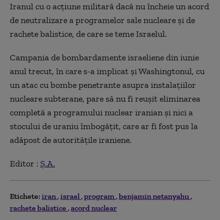
Iranul cu o acţiune militară dacă nu încheie un acord
de neutralizare a programelor sale nucleare şi de
rachete balistice, de care se teme Israelul.
Campania de bombardamente israeliene din iunie
anul trecut, în care s-a implicat şi Washingtonul, cu
un atac cu bombe penetrante asupra instalaţiilor
nucleare subterane, pare să nu fi reuşit eliminarea
completă a programului nuclear iranian şi nici a
stocului de uraniu îmbogăţit, care ar fi fost pus la
adăpost de autorităţile iraniene.
Editor :
Ș.A.
Etichete:
iran
israel
program
benjamin netanyahu
rachete balistice
acord nuclear