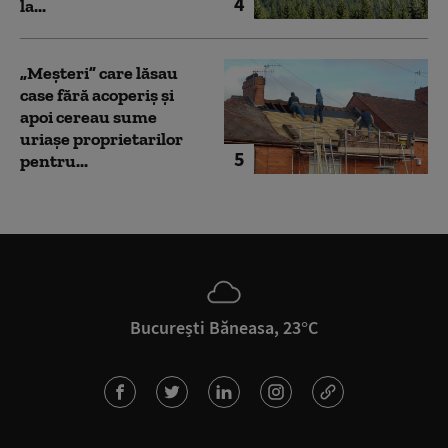
4
la...
„Meșteri” care lăsau
case fără acoperiș și
apoi cereau sume
uriașe proprietarilor
5
pentru...
București Băneasa, 23°C