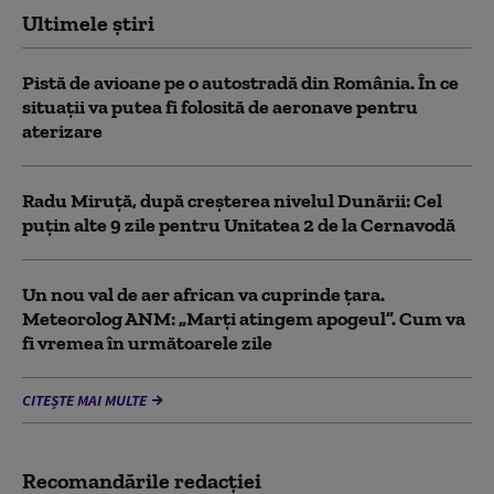
Ultimele știri
Pistă de avioane pe o autostradă din România. În ce
situații va putea fi folosită de aeronave pentru
aterizare
Radu Miruță, după creșterea nivelul Dunării: Cel
puțin alte 9 zile pentru Unitatea 2 de la Cernavodă
Un nou val de aer african va cuprinde țara.
Meteorolog ANM: „Marți atingem apogeul”. Cum va
fi vremea în următoarele zile
CITEȘTE MAI MULTE
Recomandările redacţiei