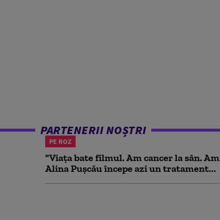
PARTENERII NOȘTRI
PE ROZ
"Viața bate filmul. Am cancer la sân. Am
Alina Pușcău începe azi un tratament...