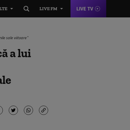
LIVE TV
LTE
LIVE FM
ile sale viitoare”
ă a lui
ale