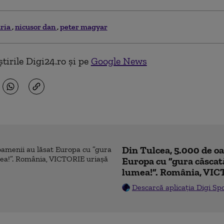
ria
nicusor dan
peter magyar
tirile Digi24.ro și pe
Google News
Din Tulcea, 5.000 de o
Europa cu ”gura căscat
lumea!”. România, VIC
Descarcă aplicația Digi Sp