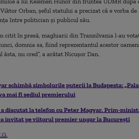
emisie a lui Kelemen Hunor din fruntea UDMR după c
 Viktor Orban, şeful statului a precizat că e vorba de
ţa între politician şi publicul său.
m citit în presă, maghiarii din Transilvania l-au vot
tunci, domnia sa, fiind reprezentantul acestor oamen
ul ăsta, nu cred”, a arătat Nicuşor Dan.
r schimbă simbolurile puterii la Budapesta: „Palat
a mai fi sediul premierului
n a discutat la telefon cu Peter Magyar. Prim-minist
a invitat pe viitorul premier ungar la București
.G.