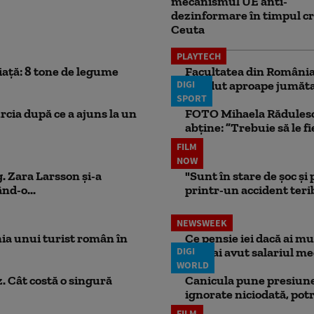
mecanismul UE anti-
dezinformare în timpul cr
Ceuta
PLAYTECH
iață: 8 tone de legume
Facultatea din România 
DIGI
pierdut aproape jumăta
SPORT
rcia după ce a ajuns la un
FOTO Mihaela Rădulescu 
abține: ”Trebuie să le fi
FILM
NOW
. Zara Larsson și-a
"Sunt în stare de șoc și
nd-o...
printr-un accident teribi
NEWSWEEK
ia unui turist român în
Ce pensie iei dacă ai m
DIGI
dacă ai avut salariul me
WORLD
. Cât costă o singură
Canicula pune presiune
ignorate niciodată, potr
FILM