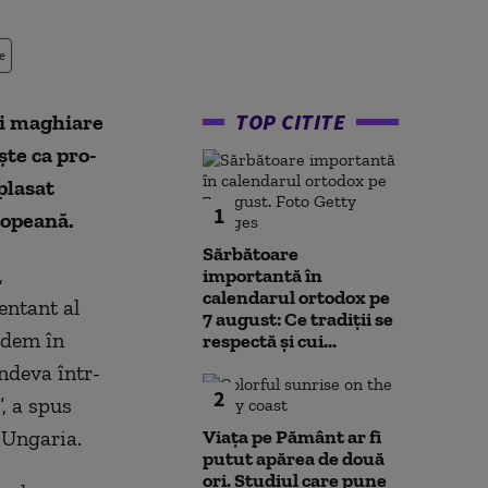
e
TOP CITITE
ei maghiare
şte ca pro-
plasat
1
ropeană.
Sărbătoare
,
importantă în
calendarul ortodox pe
entant al
7 august: Ce tradiții se
edem în
respectă și cui...
undeva într-
2
, a spus
 Ungaria.
Viața pe Pământ ar fi
putut apărea de două
ori. Studiul care pune