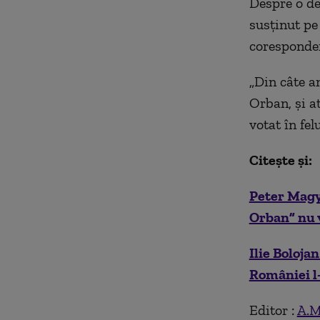
Despre o d
susţinut pe
coresponden
„Din câte a
Orban, şi a
votat în fel
Citește și:
Peter Magya
Orban” nu v
Ilie Boloja
României l-
Editor :
A.M