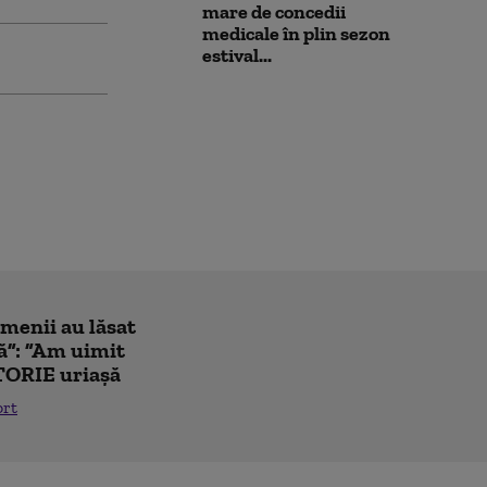
mare de concedii
medicale în plin sezon
estival...
amenii au lăsat
ă”: ”Am uimit
TORIE uriașă
ort