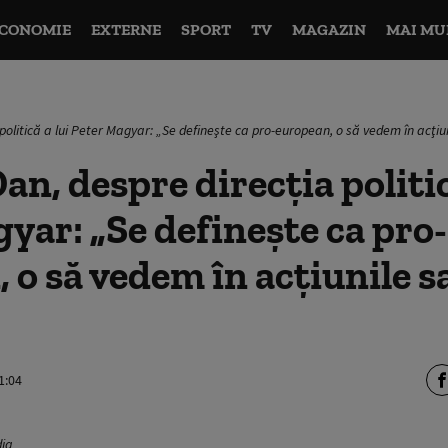
CONOMIE
EXTERNE
SPORT
TV
MAGAZIN
MAI MU
politică a lui Peter Magyar: „Se defineşte ca pro-european, o să vedem în acţiun
an, despre direcția politic
yar: „Se defineşte ca pro-
 o să vedem în acţiunile s
1:04
dia