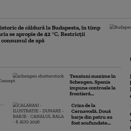
e Ilie Bolojan despre publicarea
ției de avere a partenerei sale de viață
istoric de căldură la Budapesta, în timp
ria se apropie de 42 °C. Restricții
d consumul de apă
Tensiuni maxime în
Schengen. Spania
impune controale la
frontieră...
Criza de la
Cernavodă. Două
barje din patru au
fost scufundate...