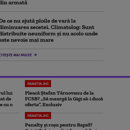
din armată
De ce nu ajută ploile de vară la
diminuarea secetei. Climatolog: Sunt
distribuite neuniform și nu acolo unde
este nevoie mai mare
CITEȘTE MAI MULTE
FANATIK.RO
ul lui
Pleacă Ștefan Târnovanu de la
at de
FCSB? „Să meargă la Gigi să-i ducă
e cu o
oferta”. Exclusiv
FANATIK.RO
Penalty și roșu pentru Rapid?