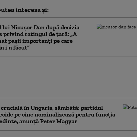
utea interesa și:
 lui Nicușor Dan după decizia
 privind ratingul de țară: „A
at pașii importanți pe care
 i-a făcut”
 Dan a trimis înapoi
ntului proiectul de
are dublează numărul
 ce pot fi împușcați
 crucială în Ungaria, sâmbătă: partidul
ecide pe cine nominalizează pentru funcția
edinte, anunță Peter Magyar