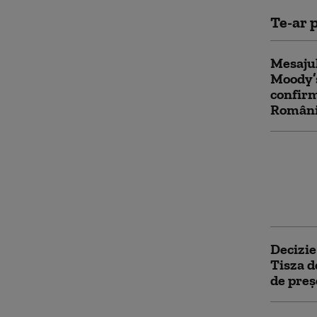
Te-ar p
Mesajul
Moody’s
confirm
România
Nicușor
Parlame
lege c
urșilor
Decizie
Tisza d
de preș