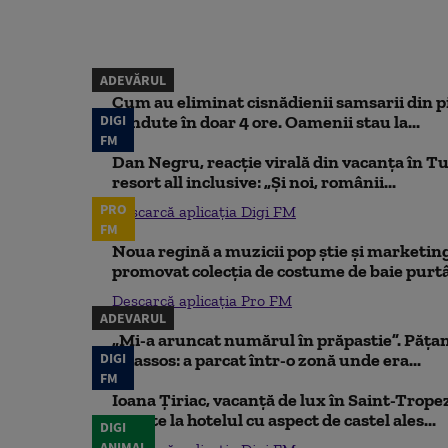
ADEVĂRUL
Cum au eliminat cisnădienii samsarii din p
DIGI
vândute în doar 4 ore. Oamenii stau la...
FM
Dan Negru, reacție virală din vacanța în Tu
resort all inclusive: „Și noi, românii...
PRO
Descarcă aplicația Digi FM
FM
Noua regină a muzicii pop știe și marketing
promovat colecția de costume de baie purtâ
Descarcă aplicația Pro FM
ADEVARUL
„Mi-a aruncat numărul în prăpastie”. Pățan
DIGI
Thassos: a parcat într-o zonă unde era...
FM
Ioana Țiriac, vacanță de lux în Saint-Tropez
noapte la hotelul cu aspect de castel ales...
DIGI
ANIMAL