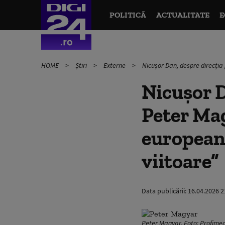
POLITICĂ
ACTUALITATE
E
HOME
Știri
Externe
Nicușor Dan, despre direcția 
Nicușor D
Peter Mag
european,
viitoare”
Data publicării:
16.04.2026 2
Peter Magyar. Foto: Profime