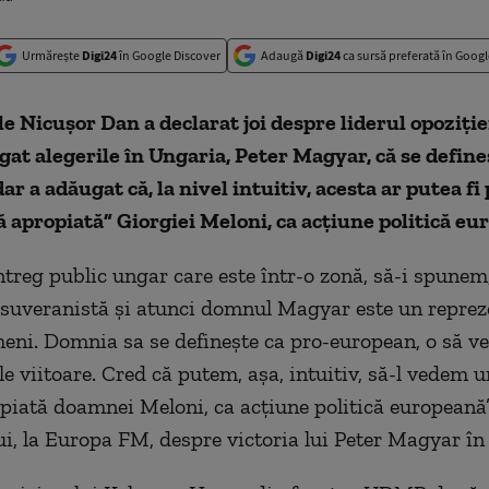
Urmărește
Digi24
în Google Discover
Adaugă
Digi24
ca sursă preferată în Googl
e Nicuşor Dan a declarat joi despre liderul opoziţi
igat alegerile în Ungaria, Peter Magyar, că se define
ar a adăugat că, la nivel intuitiv, acesta ar putea fi 
ă apropiată” Giorgiei Meloni, ca acţiune politică eu
treg public ungar care este într-o zonă, să-i spunem
-suveranistă şi atunci domnul Magyar este un reprez
eni. Domnia sa se defineşte ca pro-european, o să v
le viitoare. Cred că putem, aşa, intuitiv, să-l vedem 
piată doamnei Meloni, ca acţiune politică europeană”
lui, la Europa FM, despre victoria lui Peter Magyar în