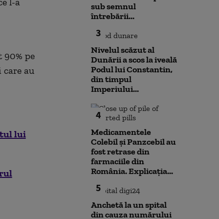
e l-a
sub semnul
întrebării...
3
Nivelul scăzut al
at 90% pe
Dunării a scos la iveală
Podul lui Constantin,
i care au
din timpul
Imperiului...
4
Medicamentele
ul lui
Colebil și Panzcebil au
fost retrase din
farmaciile din
România. Explicația...
rul
5
Anchetă la un spital
din cauza numărului