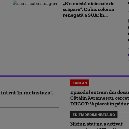
„Nu există nicio cale de
scăpare”. Cuba, colonia
renegată a SUA: în...
CANCAN
 intrat în metastază".
Episodul extrem din dosar
Cătălin Avramescu, cercet
DIICOT: 'A plecat în pădur
EDITIADEDIMINEATA.RO
Niciun stat nu a activat