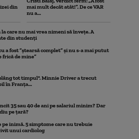
Cristi Balaj, verdict ferm: „A fost
izei din
mai mult decât atât!”. De ce VAR
nu a...
la care nu mai vrea nimeni să înveţe. A
te din studenţi
a fost ”ștearsă complet” și nu s-a mai putut
e frică de mine”
 plâng tot timpul". Minnie Driver a trecut
l în Franța...
uncit 35 sau 40 de ani pe salariul minim? Dar
diu pe țară?
 pe inimă. 5 simptome care nu trebuie
ivit unui cardiolog