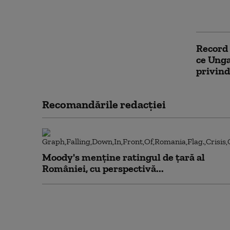
Ce spun
declara
Record 
ce Unga
privin
Recomandările redacţiei
Moody's menține ratingul de țară al
României, cu perspectivă...