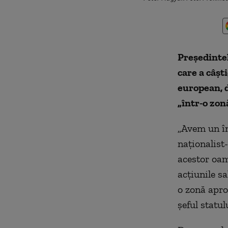
Preşedintel
care a câşt
european, d
„într-o zon
„Avem un în
naţionalist
acestor oam
acţiunile sa
o zonă apro
șeful statu