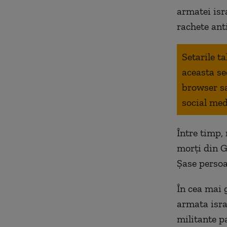
armatei isr
rachete ant
Setarile t
aceasta se
browser s
social med
Între timp,
morți din Ga
Șase persoan
În cea mai 
armata isra
militante p