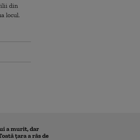
lii din
a locul.
ui a murit, dar
Toată țara a râs de