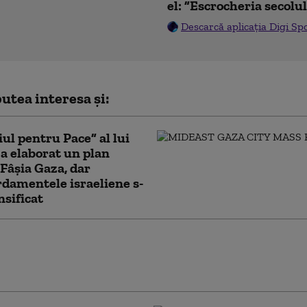
el: ”Escrocheria secolu
Descarcă aplicația Digi Sp
utea interesa și:
iul pentru Pace” al lui
 elaborat un plan
Fâșia Gaza, dar
damentele israeliene s-
nsificat
zistenței” revine în forță. De ce nu au
SUA și Israelul să slăbească rețeaua condusă