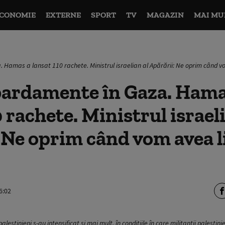
CONOMIE
EXTERNE
SPORT
TV
MAGAZIN
MAI MU
amas a lansat 110 rachete. Ministrul israelian al Apărării: Ne oprim când vo
ardamente în Gaza. Hama
 rachete. Ministrul israel
 Ne oprim când vom avea l
6:02
 palestinieni s-au intensificat și mai mult, în condițiile în care militanții palesti