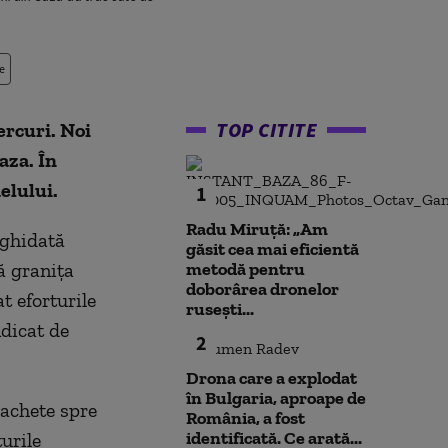
e
TOP CITITE
ercuri. Noi
aza. În
elului.
1
Radu Miruță: „Am
 ghidată
găsit cea mai eficientă
ă granița
metodă pentru
doborârea dronelor
t eforturile
rusești...
ndicat de
2
Drona care a explodat
în Bulgaria, aproape de
rachete spre
România, a fost
identificată. Ce arată...
urile