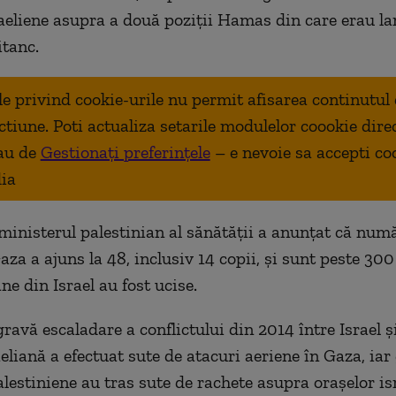
aeliene asupra a două poziții Hamas din care erau la
itanc.
ale privind cookie-urile nu permit afisarea continutul
ctiune. Poti actualiza setarile modulelor coookie dire
au de
Gestionați preferințele
– e nevoie sa accepti co
ia
 ministerul palestinian al sănătății a anunțat că num
za a ajuns la 48, inclusiv 14 copii, și sunt peste 300 
e din Israel au fost ucise.
gravă escaladare a conflictului din 2014 între Israel 
eliană a efectuat sute de atacuri aeriene în Gaza, iar
alestiniene au tras sute de rachete asupra orașelor is