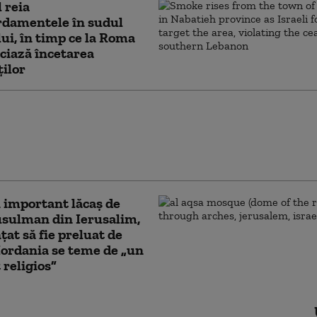
l reia
damentele în sudul
ui, în timp ce la Roma
ciază încetarea
ților
ahu confirmă că
l nu a acceptat proiectul
ump pentru Gaza: „Nu
anul nostru”
 important lăcaş de
sulman din Ierusalim,
at să fie preluat de
 Iordania se teme de „un
 religios”