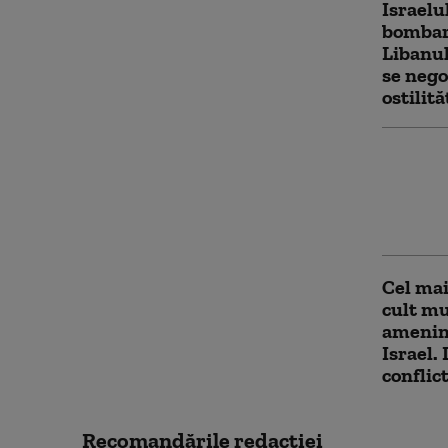
Israelu
bombar
Libanul
se nego
ostilită
Netany
Israelu
lui Tr
este pl
Cel mai
cult mu
ameninț
Israel.
conflict
Recomandările redacţiei