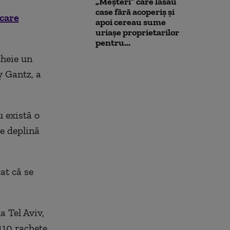
„Meșteri” care lăsau
case fără acoperiș și
care
apoi cereau sume
uriașe proprietarilor
pentru...
cheie un
y Gantz, a
 există o
e deplină
at că se
a Tel Aviv,
110 rachete