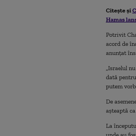
Citește și
C
Hamas lanse
Potrivit Ch
acord de înc
anunțat îns
„Israelul n
dată pentru
putem vorbi
De asemenea
așteaptă ca 
La începutul
unde au fos