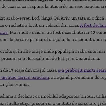
l de coastă ca răspuns la atacurile aeriene israeliene
xt arabo-evreu Lod, lângă Tel Aviv, un tată și o fiică 
ce o rachetă a lovit un vehicul din zonă.
A fost declar
oraș.
Mai multe maşini au fost incendiate iar 12 oame
ocnirile pe care primarul oraşului le-a asemuit unui ră
revolte şi în alte oraşe unde populaţia arabă este mai
precum şi în Ierusalimul de Est şi în Cisiordania.
n de 13 etaje din orașul Gaza
s-a prăbușit marți sear
e un atac aerian israelian
, atrăgând promisiuni de rep
tanților Hamas.
eliană a declarat că imobilul adăpostea birouri utili
i multe etaje, precum și o unitate de cercetare și d