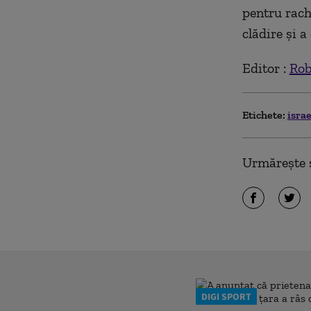
pentru rache
clădire și a
Editor :
Rob
Etichete:
isra
Urmărește ș
DIGI SPORT