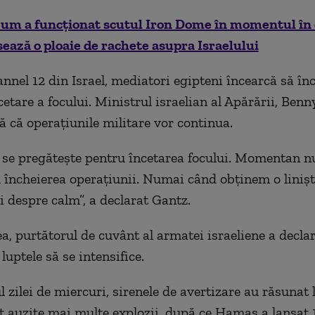
um a funcționat scutul Iron Dome în momentul în 
ază o ploaie de rachete asupra Israelului
annel 12 din Israel, mediatori egipteni încearcă să în
etare a focului. Ministrul israelian al Apărării, Benn
ă că operațiunile militare vor continua.
u se pregătește pentru încetarea focului. Momentan nu
 încheierea operațiunii. Numai când obținem o linișt
 despre calm”, a declarat Gantz.
, purtătorul de cuvânt al armatei israeliene a declar
luptele să se intensifice.
 zilei de miercuri, sirenele de avertizare au răsunat l
t auzite mai multe explozii, după ce Hamas a lansat 