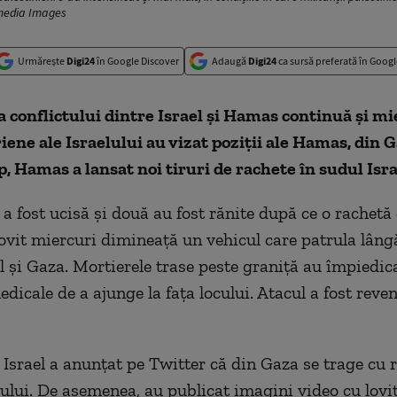
fimedia Images
Urmărește
Digi24
în Google Discover
Adaugă
Digi24
ca sursă preferată în Googl
 conflictului dintre Israel și Hamas continuă și mi
riene ale Israelului au vizat poziții ale Hamas, din G
p, Hamas a lansat noi tiruri de rachete în sudul Isra
a fost ucisă și două au fost rănite după ce o rachetă
lovit miercuri dimineață un vehicul care patrula lâng
l și Gaza. Mortierele trase peste graniță au împiedica
dicale de a ajunge la fața locului. Atacul a fost reve
Israel a anunțat pe Twitter că din Gaza se trage cu 
lului. De asemenea, au publicat imagini video cu lovit