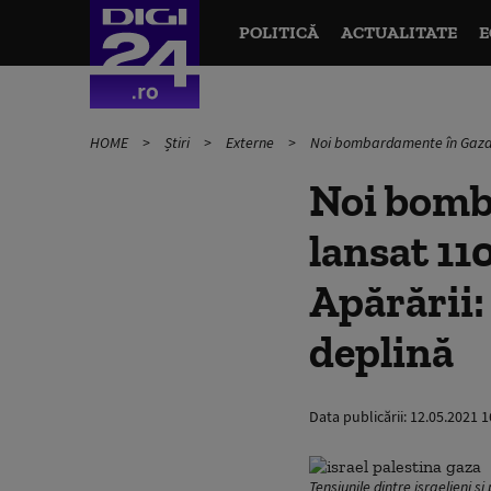
POLITICĂ
ACTUALITATE
E
HOME
Știri
Externe
Noi bombardamente în Gaza. H
Noi bomb
lansat 110
Apărării:
deplină
Data publicării:
12.05.2021 1
Tensiunile dintre israelieni și