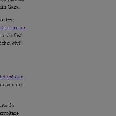
 din Gaza.
au fost
ată stare de
ni au fost
zboi civil.
ă după ce a
resalii din
zate de
ezvoltare