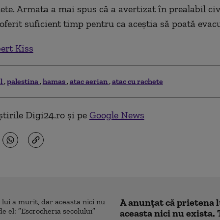
te. Armata a mai spus că a avertizat în prealabil civi
 oferit suficient timp pentru ca aceștia să poată evacu
ert Kiss
el
palestina
hamas
atac aerian
atac cu rachete
tirile Digi24.ro și pe
Google News
A anunțat că prietena l
aceasta nici nu exista. 