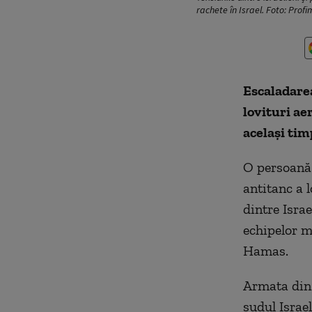
rachete în Israel. Foto: Pro
Escaladarea
lovituri ae
același tim
O persoană 
antitanc a 
dintre Israe
echipelor me
Hamas.
Armata din 
sudul Israe