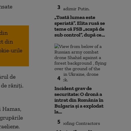
nsate
3
„Toată lumea este
speriată”. Elita rusă se
teme că FSB „scapă de
 din
sub control”, după ce...
ct din
okie-urile
ărul de
4
de răniți.
Incident grav de
securitate: O dronă a
intrat din România în
Bulgaria şi a explodat
și Hamas,
la...
 grupările
5
raeliene.