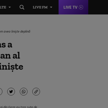
LIVE TV
LTE
LIVE FM
m avea liniște deplină
s a
ian al
iniște
nieni din Gaza au tras sute de