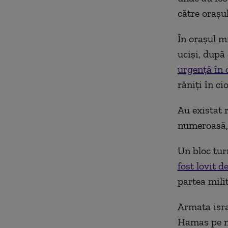
către orașu
În orașul mi
uciși, după 
urgență în 
răniţi în ci
Au existat 
numeroasă, 
Un bloc tur
fost lovit d
partea mili
Armata isra
Hamas pe ma