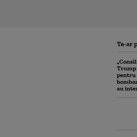
Te-ar p
„Consil
Trump a
pentru 
bombar
au inte
„Axa Re
reușit 
de Iran