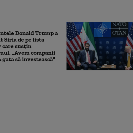
intele Donald Trump a
t Siria de pe lista
r care susţin
smul. „Avem companii
 gata să investească”
a primi peste 50 de
e de euro din Franța,
ați anterior de la
 Assad. Anunțul lui
n