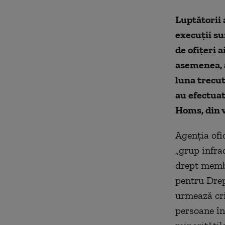
Luptătorii 
execuţii su
de ofiţeri 
asemenea, a
luna trecut
au efectuat
Homs, din v
Agenţia ofi
„grup infra
drept membr
pentru Drep
urmează cri
persoane în