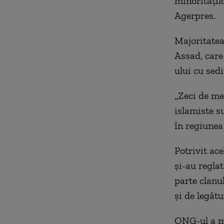
minorităţilo
Agerpres.
Majoritatea 
Assad, care
ului cu sedi
„Zeci de me
islamiste su
în regiunea
Potrivit ace
şi-au regla
parte clanu
şi de legătu
ONG-ul a me