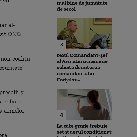
ivit
mai bine de jumătate
de secol
ar al-
rivit ONG-
3
Noul Comandant-șef
oii coaliţii
al Armatei ucrainene
ecuritate”
solicită demiterea
comandantului
Forțelor...
presalii şi
are face
ţa armelor
4
La câte grade trebuie
setat aerul condiționat
pra