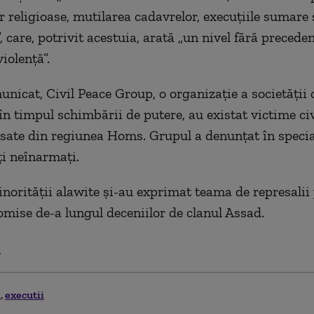
r religioase, mutilarea cadavrelor, execuţiile sumare 
r”, care, potrivit acestuia, arată „un nivel fără precede
iolenţă”.
nicat, Civil Peace Group, o organizaţie a societăţii c
în timpul schimbării de putere, au existat victime civ
ate din regiunea Homs. Grupul a denunţat în specia
i neînarmaţi.
orităţii alawite şi-au exprimat teama de represalii
omise de-a lungul deceniilor de clanul Assad.
.
a
executii