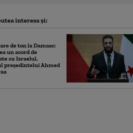
utea interesa și:
re de ton la Damasc:
rea un acord de
ate cu Israelul.
l preşedintelui Ahmed
raa
e telefonică Donald
- Benjamin
hu. Ce i-a spus liderul
mierului israelian:
vor acolo”