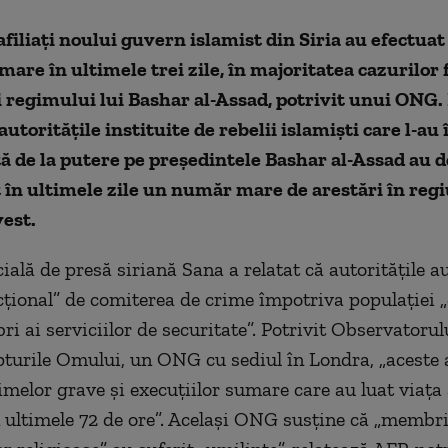
afiliaţi noului guvern islamist din Siria au efectuat
mare în ultimele trei zile, în majoritatea cazurilor 
ai regimului lui Bashar al-Assad, potrivit unui ONG.
utorităţile instituite de rebelii islamişti care l-au 
ă de la putere pe preşedintele Bashar al-Assad au d
 în ultimele zile un număr mare de arestări în reg
est.
cială de presă siriană Sana a relatat că autorităţile a
cţional” de comiterea de crime împotriva populaţiei 
i ai serviciilor de securitate”. Potrivit Observatorul
turile Omului, un ONG cu sediul în Londra, „aceste 
melor grave şi execuţiilor sumare care au luat viaţa 
 ultimele 72 de ore”. Acelaşi ONG susţine că „membri