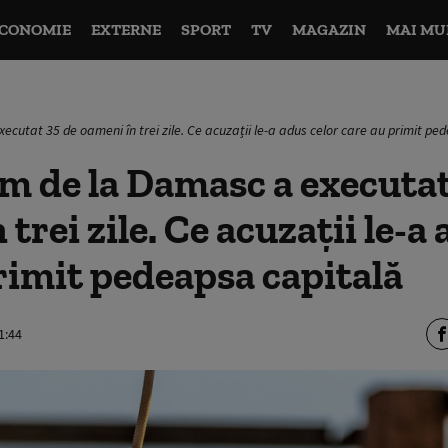
CONOMIE
EXTERNE
SPORT
TV
MAGAZIN
MAI MU
ecutat 35 de oameni în trei zile. Ce acuzații le-a adus celor care au primit pe
m de la Damasc a executat
trei zile. Ce acuzații le-a
rimit pedeapsa capitală
1:44