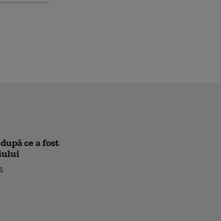
după ce a fost
iului
t