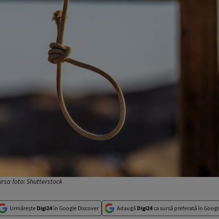
Sursa foto: Shutterstock
Urmărește
Digi24
în Google Discover
Adaugă
Digi24
ca sursă preferată în Googl