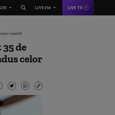
LIVE TV
LTE
LIVE FM
deapsa capitală
 35 de
 adus celor