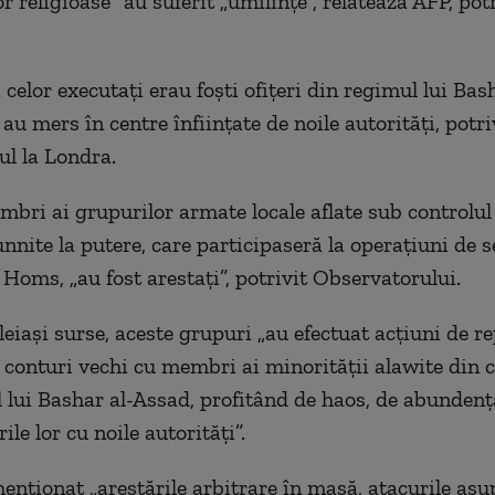
r religioase” au suferit „umilinţe”, relatează AFP, potr
celor executaţi erau foşti ofiţeri din regimul lui Bash
 au mers în centre înfiinţate de noile autorităţi, pot
ul la Londra.
mbri ai grupurilor armate locale aflate sub controlul n
nnite la putere, care participaseră la operaţiuni de s
 Homs, „au fost arestaţi”, potrivit Observatorului.
leiaşi surse, aceste grupuri „au efectuat acţiuni de re
t conturi vechi cu membri ai minorităţii alawite din c
l lui Bashar al-Assad, profitând de haos, de abunden
rile lor cu noile autorităţi”.
nţionat „arestările arbitrare în masă, atacurile asu