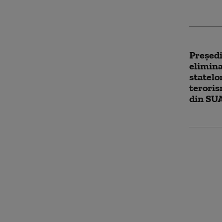
Preşed
elimina
statelo
terori
din SUA
Siria v
milioan
confisc
familia
Macro