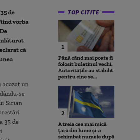
TOP CITITE
 35 de
fiind vorba
 De
înlăturat
1
eclarat că
Până când mai poate fi
iunea
folosit buletinul vechi.
Autoritățile au stabilit
pentru cine se...
u acuzat un
„dându-se
ui Sirian
arestări
2
a 35 de
A treia cea mai mică
țară din lume și-a
i
schimbat numele după