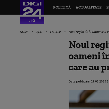
POLITICĂ
ACTUALITATE
E
HOME
Știri
Externe
Noul regim de la Damasc a ex
Noul regi
oameni în 
care au p
Data publicării:
27.01.2025 1