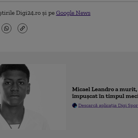
tirile Digi24.ro și pe
Google News
Micael Leandro a murit, 
împușcat în timpul mec
Descarcă aplicația Digi Spor