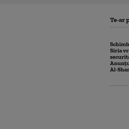
Te-ar p
Schimba
Siria v
securit
Anunțu
Al-Sha
Discuți
Trump 
Netanya
SUA pre
„Nu te 