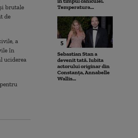
în timpul caniculei.
şi brutale
Temperatura...
nt de
ivile, a
5
ile în
Sebastian Stan a
l uciderea
devenit tată. Iubita
actorului originar din
Constanța, Annabelle
Wallis...
 pentru