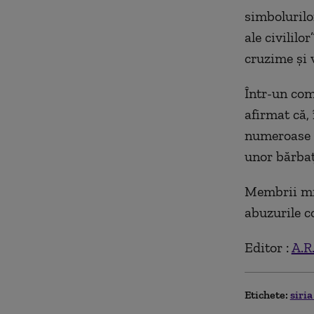
simbolurilo
ale civililo
cruzime şi v
Într-un comu
afirmat că, 
numeroase s
unor bărbaţ
Membrii min
abuzurile c
Editor :
A.R
Etichete:
siri