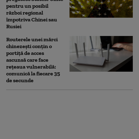
pentru un posibil
război regional
împotriva Chinei sau
Rusiei
Routerele unei mărci
chinezești conțin o
portiță de acces
ascunsă care face
rețeaua vulnerabilă:
comunică la fiecare 35
de secunde
Drona de la Leipzig, o
escaladare periculoasă
pentru Europa:
„Aceasta a fost
concepută să
funcționeze, nu să fie