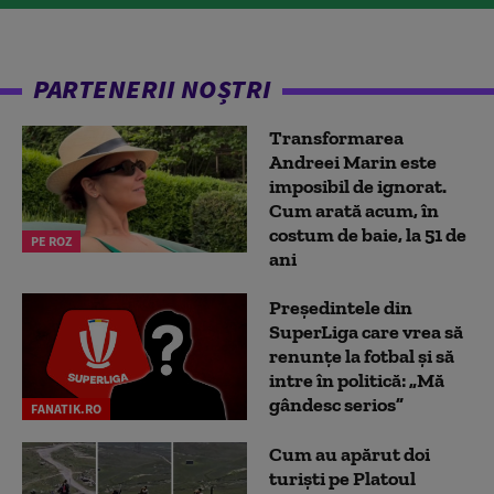
PARTENERII NOȘTRI
Transformarea
Andreei Marin este
imposibil de ignorat.
Cum arată acum, în
costum de baie, la 51 de
PE ROZ
ani
Președintele din
SuperLiga care vrea să
renunțe la fotbal și să
intre în politică: „Mă
gândesc serios”
FANATIK.RO
Cum au apărut doi
turiști pe Platoul