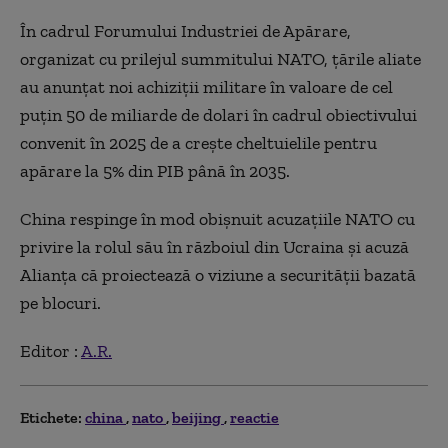
În cadrul Forumului Industriei de Apărare,
organizat cu prilejul summitului NATO, ţările aliate
au anunţat noi achiziţii militare în valoare de cel
puţin 50 de miliarde de dolari în cadrul obiectivului
convenit în 2025 de a creşte cheltuielile pentru
apărare la 5% din PIB până în 2035.
China respinge în mod obişnuit acuzaţiile NATO cu
privire la rolul său în războiul din Ucraina şi acuză
Alianţa că proiectează o viziune a securităţii bazată
pe blocuri.
Editor :
A.R.
Etichete:
china
nato
beijing
reactie