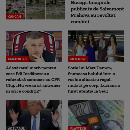
Bucegi. Imaginile
publicate de Salvamont
Prahova au revoltat
CANCAN
românii
FANATIK.RO
FILM NOW
Adevăratul motiv pentru
Soția lui Matt Damon,
care Edi Iordănescu a
frumoasa balului într-o
refuzat să semneze cu CFR
rochie albastru regal,
Cluj: „Nu vreau să antrenez
mulată pe corp. Luciana a
în orice condiții!”
furat atenția la Seul
ADEVĂRUL
PLAYTECH