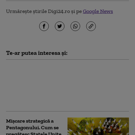
Urmărește știrile Digi24.ro și pe
Google News
Te-ar putea interesa și:
Valeri Zalujnîi spune ca
de fapt NATO are
nevoie de Ucraina: „Să
spună sincer, poate
lupta cu Rusia fără
experiența noastră?”
Mișcare strategică a
Pentagonului. Cum se
pregătesc Statele Unite