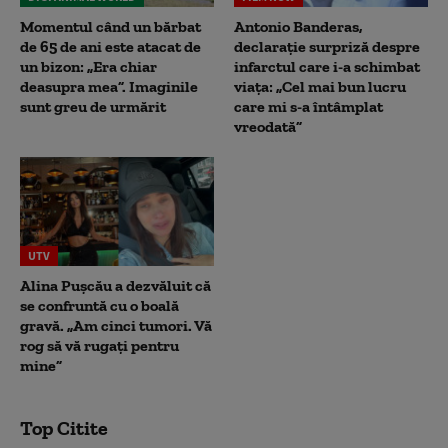
Momentul când un bărbat
Antonio Banderas,
de 65 de ani este atacat de
declarație surpriză despre
un bizon: „Era chiar
infarctul care i-a schimbat
deasupra mea”. Imaginile
viața: „Cel mai bun lucru
sunt greu de urmărit
care mi s-a întâmplat
vreodată”
UTV
Alina Pușcău a dezvăluit că
se confruntă cu o boală
gravă. „Am cinci tumori. Vă
rog să vă rugați pentru
mine”
Top Citite