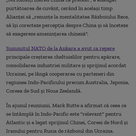
purtătoarea de cuvânt, cerând în acelaşi timp
Alianţei să „renunţe la mentalitatea Războiului Rece,
să îşi corecteze percepţia despre China şi să înceteze
să exagereze ameninţarea chineză".
Summitul NATO de la Ankara a avut ca repere
principale creşterea cheltuielilor pentru apărare,
consolidarea industriei militare şi sprijinul acordat
Ucrainei, pe lângă cooperarea cu parteneri din
regiunea Indo-Pacificului precum Australia, Japonia,
Coreea de Sud şi Noua Zeelandă.
În ajunul reuniunii, Mark Rutte a afirmat că ceea ce
se întâmplă în Indo-Pacific este "relevant" pentru
Atlantic şi a legat sprijinul Chinei, Coreei de Nord şi
Iranului pentru Rusia de războiul din Ucraina.