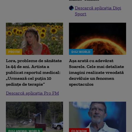
Descarcă aplicația Digi
Sport
PRO FM
DIGI WORLD
Lora, probleme de sănătate
Așa arată cu adevărat
la 44 de ani. Artista a
Soarele. Cele mai detaliate
publicat raportul medical:
imagini realizate vreodată
„Urmează cel puțin 10
dezvăluie un fenomen
ședințe de terapie”
spectaculos
Descarcă aplicația Pro FM
DIGI ANIMAL WORLD
FILM NOW