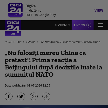
Digi24
VIEW
m.digi24.ro
FREE - In Google Play
LIVE TV
LIVE FM
HOME
Știri
Externe
„Nu folosiţi mereu China ca pretext". Prima reacție a Beijingului după deciziile luate la summitul NATO
„Nu folosiţi mereu China ca
pretext". Prima reacție a
Beijingului după deciziile luate la
summitul NATO
Data publicării:
09.07.2026 12:25