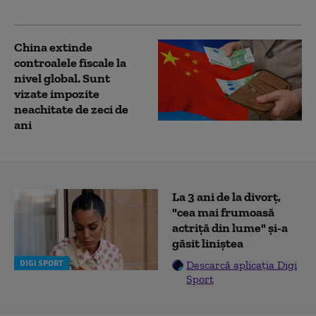
găsită”
China extinde
controalele fiscale la
nivel global. Sunt
vizate impozite
neachitate de zeci de
ani
La 3 ani de la divorț,
"cea mai frumoasă
actriță din lume" și-a
găsit liniștea
DIGI SPORT
Descarcă aplicația Digi
Sport