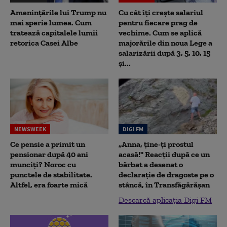
Amenințările lui Trump nu
Cu cât îți crește salariul
mai sperie lumea. Cum
pentru fiecare prag de
tratează capitalele lumii
vechime. Cum se aplică
retorica Casei Albe
majorările din noua Lege a
salarizării după 3, 5, 10, 15
și...
NEWSWEEK
DIGI FM
Ce pensie a primit un
„Anna, ţine-ţi prostul
pensionar după 40 ani
acasă!" Reacţii după ce un
munciți? Noroc cu
bărbat a desenat o
punctele de stabilitate.
declaraţie de dragoste pe o
Altfel, era foarte mică
stâncă, în Transfăgărăşan
Descarcă aplicația Digi FM