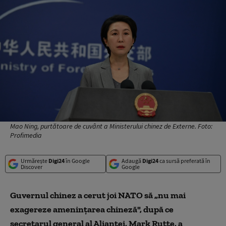
Mao Ning, purtătoare de cuvânt a Ministerului chinez de Externe. Foto:
Profimedia
Urmărește
Digi24
în Google
Adaugă
Digi24
ca sursă preferată în
Discover
Google
Guvernul chinez a cerut joi NATO să „nu mai
exagereze ameninţarea chineză", după ce
secretarul general al Alianţei, Mark Rutte, a