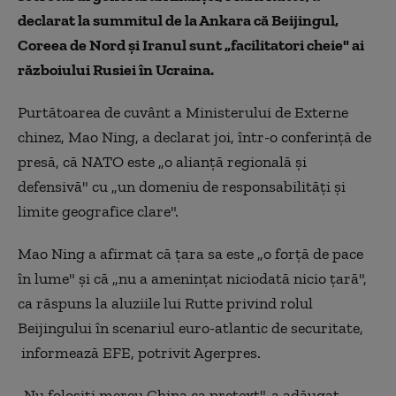
declarat la summitul de la Ankara că Beijingul,
Coreea de Nord şi Iranul sunt „facilitatori cheie" ai
războiului Rusiei în Ucraina.
Purtătoarea de cuvânt a Ministerului de Externe
chinez, Mao Ning, a declarat joi, într-o conferinţă de
presă, că NATO este „o alianţă regională şi
defensivă" cu „un domeniu de responsabilităţi şi
limite geografice clare".
Mao Ning a afirmat că ţara sa este „o forţă de pace
în lume" şi că „nu a ameninţat niciodată nicio ţară",
ca răspuns la aluziile lui Rutte privind rolul
Beijingului în scenariul euro-atlantic de securitate,
informează EFE, potrivit Agerpres.
„Nu folosiţi mereu China ca pretext", a adăugat