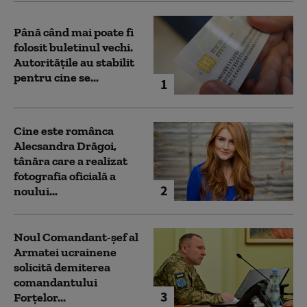
Până când mai poate fi
folosit buletinul vechi.
Autoritățile au stabilit
pentru cine se...
1
Cine este românca
Alecsandra Drăgoi,
tânăra care a realizat
fotografia oficială a
2
noului...
Noul Comandant-șef al
Armatei ucrainene
solicită demiterea
comandantului
3
Forțelor...