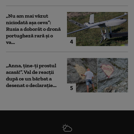
„Nu am mai văzut
niciodată așa ceva”:
Rusia a doborât o dronă
portugheză rară și o
4
va...
„Anna, ţine-ţi prostul
acasă!”. Val de reacții
după ce un bărbat a
desenat o declarație...
5