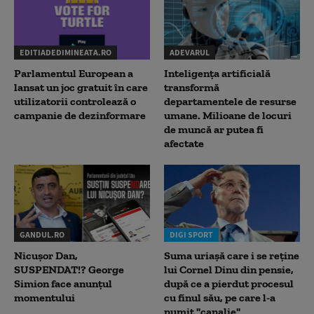
EDITIADEDIMINEATA.RO
ADEVARUL
Parlamentul European a
Inteligența artificială
lansat un joc gratuit în care
transformă
utilizatorii controlează o
departamentele de resurse
campanie de dezinformare
umane. Milioane de locuri
de muncă ar putea fi
afectate
GANDUL.RO
DIGI SPORT
Nicușor Dan,
Suma uriașă care i se reține
SUSPENDAT!? George
lui Cornel Dinu din pensie,
Simion face anunțul
după ce a pierdut procesul
momentului
cu finul său, pe care l-a
numit "canalie"