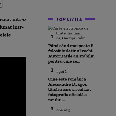
e
TOP CITITE
ormat într-o
dunat într-
elele
1
Până când mai poate fi
folosit buletinul vechi.
Autoritățile au stabilit
pentru cine se...
2
Cine este românca
Alecsandra Drăgoi,
tânăra care a realizat
fotografia oficială a
noului...
3