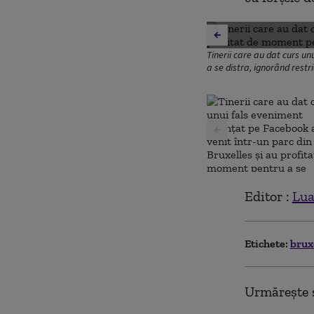
Tinerii care au dat curs u
a se distra, ignorând restri
Editor :
Lua
Etichete:
brux
Urmărește ș