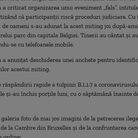
 a criticat organizarea unui eveniment „fals”, intitul
tizând că participanţii riscă proceduri judiciare. Cu 
i de oameni s-au adunat la acest miting joi după-am
elui parc din capitala Belgiei. Tinerii au cântat și a
ndu-se cu telefoanele mobile.
 a anunţat deschiderea unei anchete pentru identifi
ilor acestui miting.
e răspândirii rapide a tulpinii B.1.1.7 a coronavirusului
ile şi-au închis porţile luni, cu o săptămână înainte 
 galeria foto de mai jos imagini de la petrecerea ilega
 de la Cambre din Bruxelles și de la confruntarea car
e ordine: