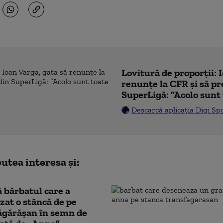
Lovitură de proporții: 
renunțe la CFR și să pre
SuperLigă: ”Acolo sunt 
Descarcă aplicația Digi Sp
utea interesa și:
ă bărbatul care a
zat o stâncă de pe
ăgărășan în semn de