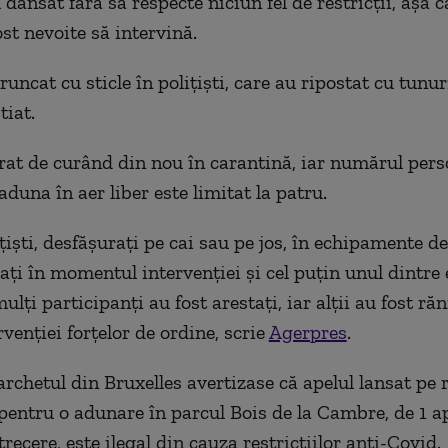
u dansat fără să respecte niciun
fel de
restricţii,
a
şa c
st nevoite să intervină.
runcat cu sticle în poliţişti, care au ripostat cu tunur
tiat.
trat de curând din nou în carantină, iar numărul pers
aduna în aer liber este limitat la patru.
ţişti, desfăşuraţi pe cai sau pe jos, în echipamente de
aţi în momentul intervenţiei şi cel puţin unul dintre e
ulţi participanţi au fost arestaţi, iar alții au fost răn
venției forțelor de ordine, scrie
Agerpres
.
rchetul din Bruxelles avertizase că apelul lansat pe r
 pentru o adunare în parcul Bois de la Cambre, de 1 ap
recere, este ilegal din cauza restricţiilor anti-Covid.