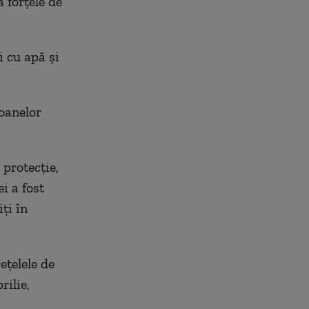
ă forţele de
i cu apă şi
oanelor
 protecţie,
i a fost
iți în
eţelele de
rilie,