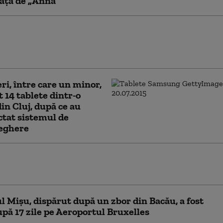
față de „Anna”
onară a fost păcălită să scoată 50.000 de
cont. Cel care i-a luat banii se dădea
curier” al unei bănci
eri, între care un minor,
t 14 tablete dintr-o
din Cluj, după ce au
tat sistemul de
eghere
 de 12 ani din Iași a fugit de acasă cu
tatălui său. El este căutat de poliție
 Mișu, dispărut după un zbor din Bacău, a fost
upă 17 zile pe Aeroportul Bruxelles