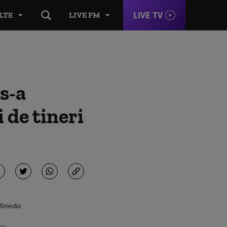
LIVE TV
LTE
LIVE FM
 s-a
 de tineri
ofimedia