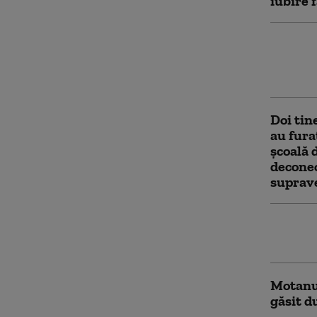
iubire 
O pensi
lei din 
drept „
Doi tin
au fura
şcoală 
deconec
suprav
Un băiat
căruţa 
Motanul
găsit d