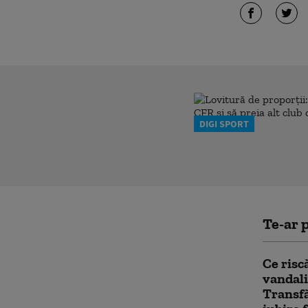
DIGI SPORT
Te-ar p
Ce risc
vandali
Transf