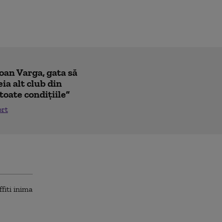
Ioan Varga, gata să
ia alt club din
toate condițiile”
ort