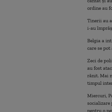
cântat şi a
ordine au fo
Tinerii au a
i-au împrăş
Belgia a in
care se pot 
Zeci de poli
au fost atac
rănit. Mai m
timpul inter
Miercuri, Pa
socializare
pentru o pet