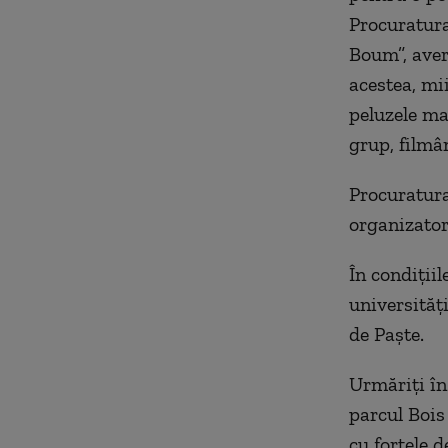
Procuratura
Boum”, aver
acestea, mi
peluzele mar
grup, filmâ
Procuratura
organizator
În condițiil
universităţ
de Paşte.
Urmăriți în
parcul Bois
cu forțele d