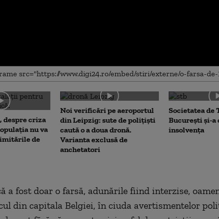
me
Noi verificări pe aeroportul
Societatea de 
, despre criza
din Leipzig: sute de polițiști
București și-a
opulația nu va
caută o a doua dronă.
insolvența
limitările de
Varianta exclusă de
anchetatori
ă a fost doar o farsă, adunările fiind interzise, oamen
ul din capitala Belgiei, în ciuda avertismentelor poliţ