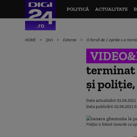
POLITICĂ
ACTUALITATE
E
HOME
Știri
Externe
O farsă de 1 aprilie s-a termin
VIDEO
terminat 
și poliție
Data actualizării:
02.04.2021
Data publicării:
02.04.2021 0
Poliția a folosit tunurile cu