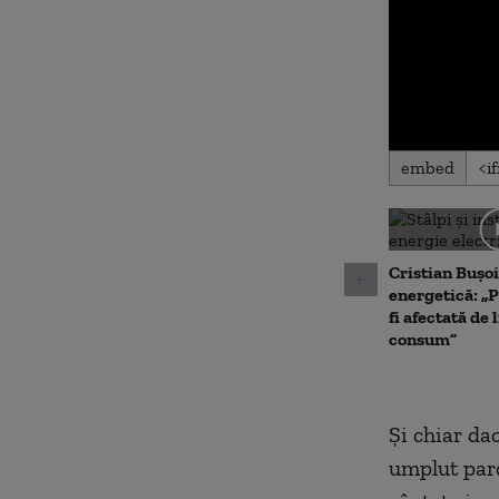
0
embed
seconds
of
0
seconds
Volu
90%
Cristian Bușoi
energetică: „P
fi afectată de 
consum”
Şi chiar dac
umplut parc