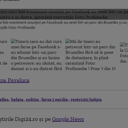
DESCHIDE GALERIA FOTO
nui fals eveniment anunțat pe Facebook au venit într-un parc din Bruxelles și a
cțiile Foto: Profimedia
na Pavaluca
elles
belgia
politie
farsa 1 aprilie
restrictii belgia
tirile Digi24.ro și pe
Google News