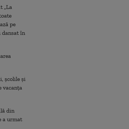
at „La
toate
iază pe
u dansat în
carea
, şcolile şi
de vacanţa
lă din
e a urmat