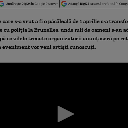
Urmărește
Digi24
în Google Discover
Adaugă
Digi24
ca sursă preferată în Googl
 care s-a vrut a fi o păcăleală de 1 aprilie s-a transf
 cu poliția
la
Bruxelles, unde mii de oameni s-au a
pă ce z
ilele trecute organizatorii anunţaseră pe reţ
la eveniment vor veni artişti cunoscuţi.