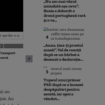
„Nu am mai văzut
niciodată așa ceva”:
Rusia a doborât o
dronă portugheză rară
și o va...
4
„Anna, ţine-ţi prostul
acasă!”. Val de reacții
Transport
Noua lege a int
după ce un bărbat a
Avertisment de la Bruxelles
 cerut
deschide calea
desenat o declarație...
după scandalul centralelor
parteneriatul 
pe cărbune: „Blocarea
Nu poți impune
5
angajamentelor din PNRR
fără să oferi și
poate avea consecințe
Tupeul unui primar
financiare”
PSD după ce a încasat
despăgubiri pentru
ii au
secetă, iar apoi a
iei. Au
vândut...