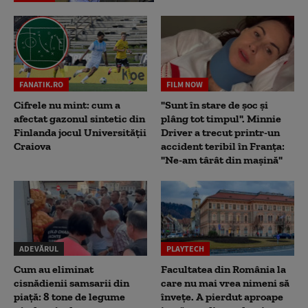
FANATIK.RO
FILM NOW
Cifrele nu mint: cum a
"Sunt în stare de șoc și
afectat gazonul sintetic din
plâng tot timpul". Minnie
Finlanda jocul Universității
Driver a trecut printr-un
Craiova
accident teribil în Franța:
"Ne-am târât din mașină"
ADEVĂRUL
PLAYTECH
Cum au eliminat
Facultatea din România la
cisnădienii samsarii din
care nu mai vrea nimeni să
piață: 8 tone de legume
înveţe. A pierdut aproape