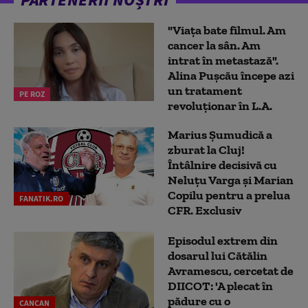
"Viața bate filmul. Am
cancer la sân. Am
intrat în metastază".
Alina Pușcău începe azi
un tratament
PE ROZ
revoluționar în L.A.
Marius Şumudică a
zburat la Cluj!
Întâlnire decisivă cu
Neluţu Varga şi Marian
Copilu pentru a prelua
FANATIK.RO
CFR. Exclusiv
Episodul extrem din
dosarul lui Cătălin
Avramescu, cercetat de
DIICOT: 'A plecat în
pădure cu o
CANCAN