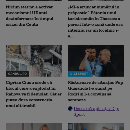
Niciun stat nu a activat
„Mi-a aruncat numărul în
mecanismul UE anti-
prăpastie”. Pățania unui
dezinformare în timpul
turist român în Thassos: a
crizei din Ceuta
parcat într-o zonă unde era
interzis, iar un localnic i-
a...
GANDUL.RO
DIGI SPORT
Ciprian Ciucu crede că
Răsturnare de situație: Pep
blocul care a explodat în
Guardiola l-a sunat pe
Rahova va fi demolat. Cât ar
Rodri și l-a convins să
putea dura construcția
semneze
unui alt imobil
Descarcă aplicația Digi
Sport