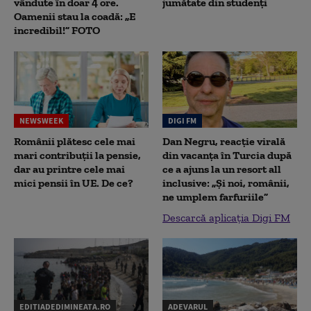
vândute în doar 4 ore.
jumătate din studenţi
Oamenii stau la coadă: „E
incredibil!” FOTO
NEWSWEEK
DIGI FM
Românii plătesc cele mai
Dan Negru, reacție virală
mari contribuții la pensie,
din vacanța în Turcia după
dar au printre cele mai
ce a ajuns la un resort all
mici pensii în UE. De ce?
inclusive: „Și noi, românii,
ne umplem farfuriile”
Descarcă aplicația Digi FM
EDITIADEDIMINEATA.RO
ADEVARUL