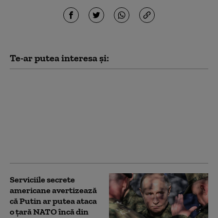
Te-ar putea interesa și:
Noi măsuri ale
administrației Trump
împotriva
universităților:
Investigații privind
admiterea și protestele
pro-palestiniene
Serviciile secrete
americane avertizează
că Putin ar putea ataca
o țară NATO încă din