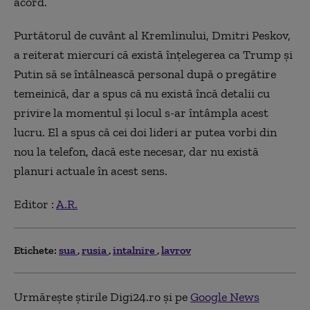
acord.
Purtătorul de cuvânt al Kremlinului, Dmitri Peskov,
a reiterat miercuri că există înţelegerea ca Trump şi
Putin să se întâlnească personal după o pregătire
temeinică, dar a spus că nu există încă detalii cu
privire la momentul şi locul s-ar întâmpla acest
lucru. El a spus că cei doi lideri ar putea vorbi din
nou la telefon, dacă este necesar, dar nu există
planuri actuale în acest sens.
Editor :
A.R.
Etichete:
sua
rusia
intalnire
lavrov
Urmărește știrile Digi24.ro și pe
Google News