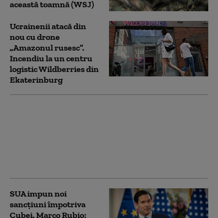
această toamnă (WSJ)
Ucrainenii atacă din
nou cu drone
„Amazonul rusesc”.
Incendiu la un centru
logistic Wildberries din
Ekaterinburg
Trump încearcă din
nou să limiteze
cetățenia prin naștere
în SUA, după ce Curtea
Supremă i-a blocat
prima tentativă
SUA impun noi
sancţiuni împotriva
Cubei. Marco Rubio: