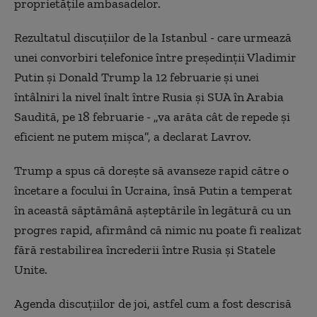
proprietăţile ambasadelor.
Rezultatul discuţiilor de la Istanbul - care urmează
unei convorbiri telefonice între preşedinţii Vladimir
Putin şi Donald Trump la 12 februarie şi unei
întâlniri la nivel înalt între Rusia şi SUA în Arabia
Saudită, pe 18 februarie - „va arăta cât de repede şi
eficient ne putem mişca”, a declarat Lavrov.
Trump a spus că doreşte să avanseze rapid către o
încetare a focului în Ucraina, însă Putin a temperat
în această săptămână aşteptările în legătură cu un
progres rapid, afirmând că nimic nu poate fi realizat
fără restabilirea încrederii între Rusia şi Statele
Unite.
Agenda discuţiilor de joi, astfel cum a fost descrisă