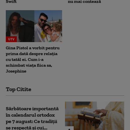
Swift
nu mai contează
UTV
Gina Pistol a vorbit pentru
prima dată despre relația
cu tatăl ei. Cum i-a
schimbat viața fiica sa,
Josephine
Top Citite
Sărbătoare importantă
în calendarul ortodox
pe 7 august: Ce tradiții
se respectă și cui...