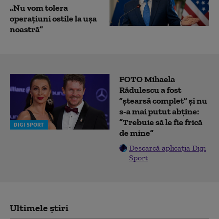
„Nu vom tolera
operaţiuni ostile la uşa
noastră”
FOTO Mihaela
Rădulescu a fost
”ștearsă complet” și nu
s-a mai putut abține:
”Trebuie să le fie frică
DIGI SPORT
de mine”
Descarcă aplicația Digi
Sport
Ultimele știri