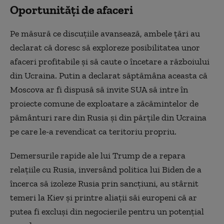
Oportunități de afaceri
Pe măsură ce discuţiile avansează, ambele ţări au
declarat că doresc să exploreze posibilitatea unor
afaceri profitabile şi să caute o încetare a războiului
din Ucraina. Putin a declarat săptămâna aceasta că
Moscova ar fi dispusă să invite SUA să intre în
proiecte comune de exploatare a zăcămintelor de
pământuri rare din Rusia şi din părţile din Ucraina
pe care le-a revendicat ca teritoriu propriu.
Demersurile rapide ale lui Trump de a repara
relaţiile cu Rusia, inversând politica lui Biden de a
încerca să izoleze Rusia prin sancţiuni, au stârnit
temeri la Kiev şi printre aliaţii săi europeni că ar
putea fi excluşi din negocierile pentru un potenţial