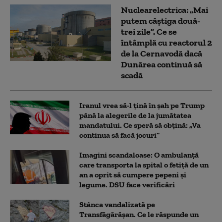
Nuclearelectrica: „Mai
putem câștiga două-
trei zile”. Ce se
întâmplă cu reactorul 2
de la Cernavodă dacă
Dunărea continuă să
scadă
Iranul vrea să-l țină în șah pe Trump
până la alegerile de la jumătatea
mandatului. Ce speră să obțină: „Va
continua să facă jocuri”
Imagini scandaloase: O ambulanță
care transporta la spital o fetiță de un
an a oprit să cumpere pepeni și
legume. DSU face verificări
Stânca vandalizată pe
Transfăgărășan. Ce le răspunde un