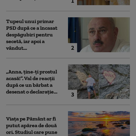
1
Tupeul unui primar
PSD după ce a încasat
despăgubiri pentru
secetă, iar apoi a
2
vândut...
„Anna, ţine-ţi prostul
acasă!”. Val de reacții
după ce un bărbat a
desenat o declarație...
3
Viața pe Pământ ar fi
putut apărea de două
ori. Studiul care pune