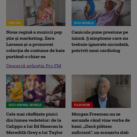
PRO FM
DIGI WORLD
Noua regină a muzicii pop
Canicula pune presiune pe
știe și marketing. Zara
inimă. 5 simptome care nu
Larsson și-a promovat
trebuie ignorate niciodată,
colecția de costume de baie
potrivit unui cardiolog
purtând-o chiar ea
Descarcă aplicația Pro FM
DIGI ANIMAL WORLD
FILM NOW
Cele mai răsfățate pisici
Morgan Freeman nu se
din lumea vedetelor: de la
ascunde când vine vorba de
Calippo a lui Ed Sheeran la
bani: „Dacă plătesc
Meredith Grey a lui Taylor
suficient”, un scenariu slab