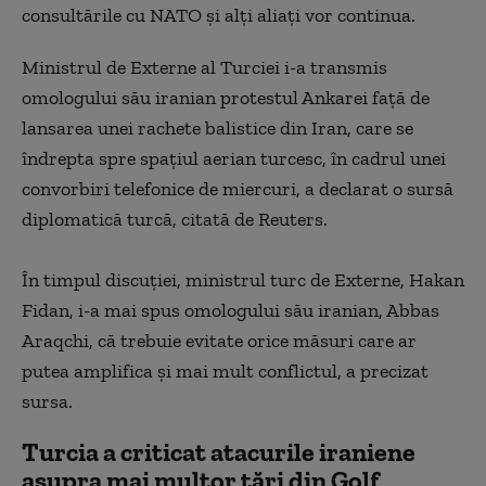
consultările cu NATO și alți aliați vor continua.
Ministrul de Externe al Turciei i-a transmis
omologului său iranian protestul Ankarei faţă de
lansarea unei rachete balistice din Iran, care se
îndrepta spre spaţiul aerian turcesc, în cadrul unei
convorbiri telefonice de miercuri, a declarat o sursă
diplomatică turcă, citată de Reuters.
În timpul discuţiei, ministrul turc de Externe, Hakan
Fidan, i-a mai spus omologului său iranian, Abbas
Araqchi, că trebuie evitate orice măsuri care ar
putea amplifica şi mai mult conflictul, a precizat
sursa.
Turcia a criticat atacurile iraniene
asupra mai multor țări din Golf