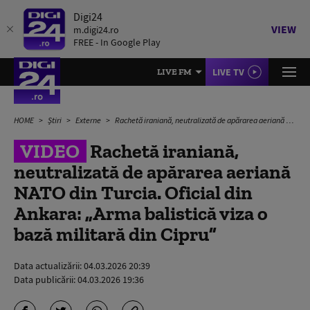
Digi24
VIEW
m.digi24.ro
FREE - In Google Play
LIVE TV
LIVE FM
HOME
Știri
Externe
Rachetă iraniană, neutralizată de apărarea aeriană NATO din Turcia. Oficial din Ankara: „Arma balistică viza o bază militară din Cipru”
VIDEO
Rachetă iraniană,
neutralizată de apărarea aeriană
NATO din Turcia. Oficial din
Ankara: „Arma balistică viza o
bază militară din Cipru”
Data actualizării:
04.03.2026 20:39
Data publicării:
04.03.2026 19:36