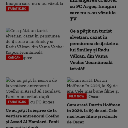
înfrângerea Craiovei
cu FC Argeș. Imagini
FANATIK.RO
care nu s-au văzut la
TV
Ce a pățit un turist
elvețian, cazat în
pensiunea de 4 stele a
lui Smiley și Radu
Vâlcan, din Vama
CANCAN
Veche: 'Jecmăneală
totală!'
FILM NOW
FANATIK.RO
Cum arată Dustin Hoffman
Ce au pățit la ieșirea de la
în 2026, la 89 de ani. Cele
vestiare antrenorul Coelho
mai bune filme și rolurile
și Assad Al Hamlawi. Fanii
de Oscar
n-au ezitat după