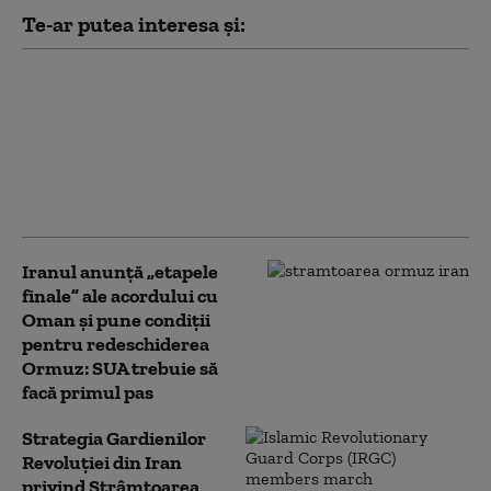
Te-ar putea interesa și:
Cum ar putea acordul
dintre SUA și Arabia
Saudită să încurajeze
alte țări să ia în
considerare armele
nucleare
Iranul anunță „etapele
finale” ale acordului cu
Oman și pune condiții
pentru redeschiderea
Ormuz: SUA trebuie să
facă primul pas
Strategia Gardienilor
Revoluției din Iran
privind Strâmtoarea