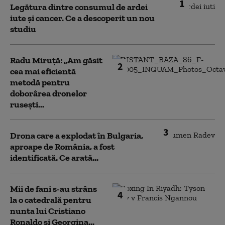
1
Legătura dintre consumul de ardei
iute și cancer. Ce a descoperit un nou
studiu
Radu Miruță: „Am găsit
2
cea mai eficientă
metodă pentru
doborârea dronelor
rusești...
3
Drona care a explodat în Bulgaria,
aproape de România, a fost
identificată. Ce arată...
Mii de fani s-au strâns
4
la o catedrală pentru
nunta lui Cristiano
Ronaldo şi Georgina...