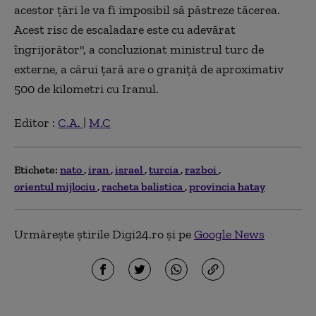
acestor ţări le va fi imposibil să păstreze tăcerea.
Acest risc de escaladare este cu adevărat
îngrijorător", a concluzionat ministrul turc de
externe, a cărui ţară are o graniţă de aproximativ
500 de kilometri cu Iranul.
Editor :
C.A.
|
M.C
Etichete:
nato
iran
israel
turcia
razboi
orientul mijlociu
racheta balistica
provincia hatay
Urmărește știrile Digi24.ro și pe
Google News