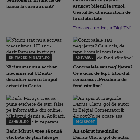
aruncat biletul la gunoi.
banca la care au cont?
Gestul făcut muncitorii de
la salubritate
Descarcă aplicația Digi FM
EDITIADEDIMINEATA.RO
ADEVARUL
Niciun stat nu a activat
Controalele sau neglijența?
mecanismul UE anti-
Ce a ucis, de fapt, litoralul
dezinformare în timpul
românesc: „Problema de
crizei din Ceuta
fond rămâne”
GANDUL.RO
DIGI SPORT
Radu Miruţă vrea să pună
Au apărut imaginile:
etichete de știri false pe
Darius Olaru, gol de autor