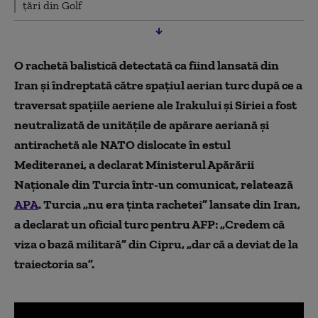
țări din Golf
O rachetă balistică detectată ca fiind lansată din
Iran și îndreptată către spațiul aerian turc după ce a
traversat spațiile aeriene ale Irakului și Siriei a fost
neutralizată de unitățile de apărare aeriană și
antirachetă ale NATO dislocate în estul
Mediteranei, a declarat Ministerul Apărării
Naționale din Turcia într-un comunicat, relatează
APA
. Turcia „nu era ținta rachetei” lansate din Iran,
a declarat un oficial turc pentru AFP: „Credem că
viza o bază militară” din Cipru, „dar că a deviat de la
traiectoria sa”.