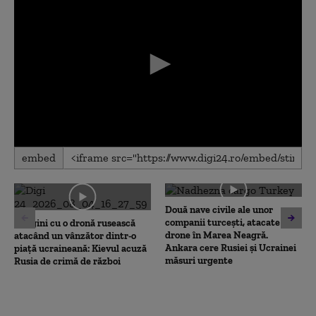
0
embed
seconds
of
0
seconds
Două nave civile ale unor
companii turcești, atacate cu
Imagini cu o dronă rusească
drone în Marea Neagră.
atacând un vânzător dintr-o
Ankara cere Rusiei și Ucrainei
piață ucraineană: Kievul acuză
măsuri urgente
Rusia de crimă de război