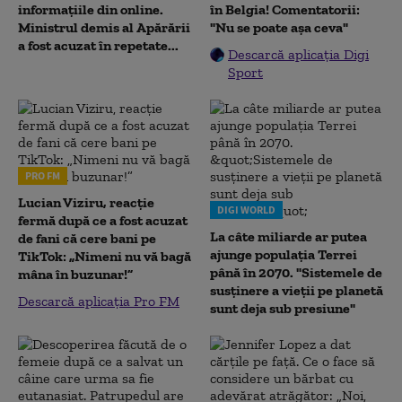
informațiile din online.
în Belgia! Comentatorii:
Ministrul demis al Apărării
"Nu se poate așa ceva"
a fost acuzat în repetate...
Descarcă aplicația Digi
Sport
PRO FM
Lucian Viziru, reacție
DIGI WORLD
fermă după ce a fost acuzat
La câte miliarde ar putea
de fani că cere bani pe
ajunge populația Terrei
TikTok: „Nimeni nu vă bagă
până în 2070. "Sistemele de
mâna în buzunar!”
susținere a vieții pe planetă
Descarcă aplicația Pro FM
sunt deja sub presiune"