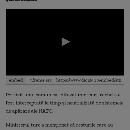
0
embed
seconds
of
0
Potrivit unui comunicat difuzat miercuri, racheta a
seconds
fost interceptată la timp și neutralizată de sistemele
de apărare ale NATO.
Ministerul turc a menționat că resturile care au