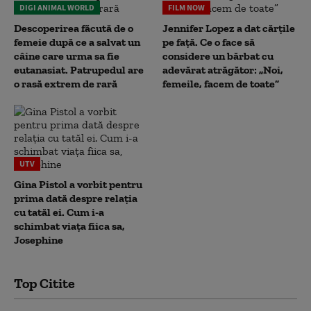
DIGI ANIMAL WORLD
FILM NOW
Descoperirea făcută de o
Jennifer Lopez a dat cărțile
femeie după ce a salvat un
pe față. Ce o face să
câine care urma sa fie
considere un bărbat cu
eutanasiat. Patrupedul are
adevărat atrăgător: „Noi,
o rasă extrem de rară
femeile, facem de toate”
UTV
Gina Pistol a vorbit pentru
prima dată despre relația
cu tatăl ei. Cum i-a
schimbat viața fiica sa,
Josephine
Top Citite