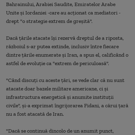
Bahrainului, Arabiei Saudite, Emiratelor Arabe
Unite şi Iordaniei -care au acţionat ca mediatori -
drept "o strategie extrem de greşită".
Dacă ţările atacate îşi rezervă dreptul de a riposta,
războiul s-ar putea extinde, inclusiv între fiecare
dintre ţările enumerate şi Iran, a spus el, calificând o
astfel de evoluţie ca "extrem de periculoasă".
"Când discuţi cu aceste ţări, se vede clar că nu sunt
atacate doar bazele militare americane, ci şi
infrastructura energetică şi anumite instituţii
civile", şi-a exprimat îngrijorarea Fidani, a cărui ţară
nu a fost atacată de Iran.
"Dacă se continuă dincolo de un anumit punct,