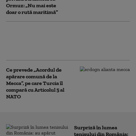
Ormuz: „Nu mai este
doar o rută maritimă”
Netanyahu îi spune direct lui
Trump că respinge planul
pentru Gaza și lansează un
avertisment pentru Hamas
Ce prevede „Acordul de
apărare comună de la
Mecca”, pe care Turcia îl
compară cu Articolul 5 al
NATO
Surpriză în lumea
tenisului din România: