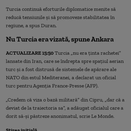
Turcia continuă eforturile diplomatice menite să
reducă tensiunile și să promoveze stabilitatea în
regiune, a spus Duran.
Nu Turcia era vizată, spune Ankara
ACTUALIZARE 15:50
Turcia „nu era ținta rachetei”
lansate din Iran, care se îndrepta spre spațiul aerian
turc și a fost distrusă de sistemele de apărare ale
NATO din estul Mediteranei, a declarat un oficial
turc pentru Agenția France-Presse (AFP).
„Credem că viza o bază militară” din Cipru, „dar că a
deviat de la traiectoria sa”, a adăugat oficialul care a
dorit să-și păstreze anonimatul, scrie Le Monde.
Știrea inițială