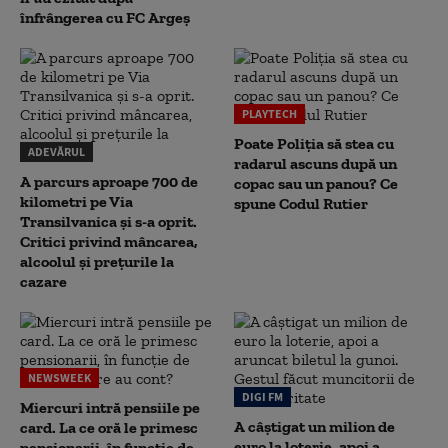
înfrângerea cu FC Argeș
PLAYTECH
Poate Poliția să stea cu
ADEVĂRUL
radarul ascuns după un
A parcurs aproape 700 de
copac sau un panou? Ce
kilometri pe Via
spune Codul Rutier
Transilvanica și s-a oprit.
Critici privind mâncarea,
alcoolul și prețurile la
cazare
NEWSWEEK
DIGI FM
Miercuri intră pensiile pe
A câștigat un milion de
card. La ce oră le primesc
euro la loterie, apoi a
pensionarii, în funcție de