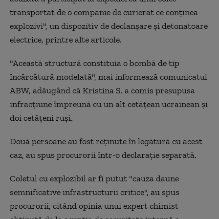
transportat de o companie de curierat ce conţinea
explozivi", un dispozitiv de declanşare şi detonatoare
electrice, printre alte articole.
"Această structură constituia o bombă de tip
încărcătură modelată", mai informează comunicatul
ABW, adăugând că Kristina S. a comis presupusa
infracţiune împreună cu un alt cetăţean ucrainean şi
doi cetăţeni ruşi.
Două persoane au fost reţinute în legătură cu acest
caz, au spus procurorii într-o declaraţie separată.
Coletul cu explozibil ar fi putut "cauza daune
semnificative infrastructurii critice", au spus
procurorii, citând opinia unui expert chimist