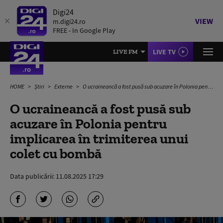
Digi24
VIEW
m.digi24.ro
FREE - In Google Play
LIVE TV
LIVE FM
HOME
Știri
Externe
O ucraineancă a fost pusă sub acuzare în Polonia pentru implicarea în trimiterea unui colet cu bombă
O ucraineancă a fost pusă sub
acuzare în Polonia pentru
implicarea în trimiterea unui
colet cu bombă
Data publicării:
11.08.2025 17:29