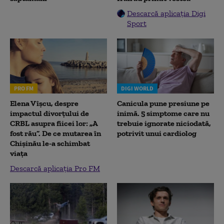
Descarcă aplicația Digi
Sport
PRO FM
DIGI WORLD
Elena Vîșcu, despre
Canicula pune presiune pe
impactul divorțului de
inimă. 5 simptome care nu
CRBL asupra fiicei lor: „A
trebuie ignorate niciodată,
fost rău”. De ce mutarea în
potrivit unui cardiolog
Chișinău le-a schimbat
viața
Descarcă aplicația Pro FM