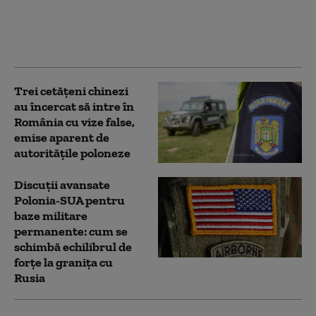
Est. Polonia, forțată să
închidă două centrale
electrice pe cărbune
Trei cetăţeni chinezi
au încercat să intre în
România cu vize false,
emise aparent de
autorităţile poloneze
Discuții avansate
Polonia-SUA pentru
baze militare
permanente: cum se
schimbă echilibrul de
forțe la granița cu
Rusia