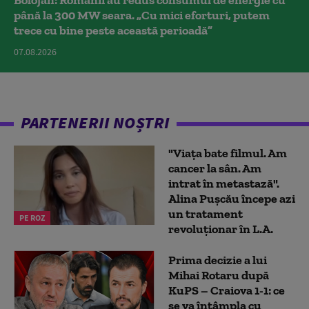
Bolojan: Românii au redus consumul de energie cu
până la 300 MW seara. „Cu mici eforturi, putem
trece cu bine peste această perioadă”
07.08.2026
PARTENERII NOȘTRI
"Viața bate filmul. Am
cancer la sân. Am
intrat în metastază".
Alina Pușcău începe azi
un tratament
PE ROZ
revoluționar în L.A.
Prima decizie a lui
Mihai Rotaru după
KuPS – Craiova 1-1: ce
se va întâmpla cu