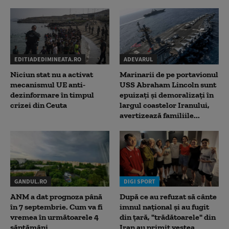
EDITIADEDIMINEATA.RO
ADEVARUL
Niciun stat nu a activat
Marinarii de pe portavionul
mecanismul UE anti-
USS Abraham Lincoln sunt
dezinformare în timpul
epuizați și demoralizați în
crizei din Ceuta
largul coastelor Iranului,
avertizează familiile...
GANDUL.RO
DIGI SPORT
ANM a dat prognoza până
După ce au refuzat să cânte
în 7 septembrie. Cum va fi
imnul naţional şi au fugit
vremea în următoarele 4
din ţară, "trădătoarele" din
săptămâni
Iran au primit vestea