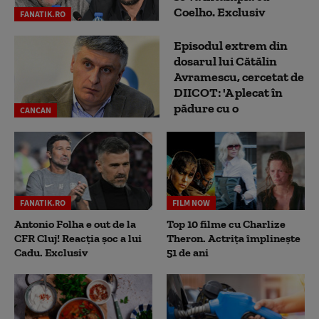
Coelho. Exclusiv
FANATIK.RO
Episodul extrem din
dosarul lui Cătălin
Avramescu, cercetat de
DIICOT: 'A plecat în
pădure cu o
CANCAN
FANATIK.RO
FILM NOW
Antonio Folha e out de la
Top 10 filme cu Charlize
CFR Cluj! Reacția șoc a lui
Theron. Actrița împlinește
Cadu. Exclusiv
51 de ani