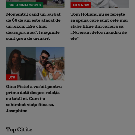
DIGI ANIMAL WORLD
FILM NOW
Momentul când un bărbat
Tom Holland nu se ferește
de 65 de ani este atacat de
să spună care sunt cele mai
un bizon: „Era chiar
slabe filme din cariera sa:
deasupra mea”. Imaginile
„Nu eram deloc mândru de
sunt greu de urmărit
ele”
UTV
Gina Pistol a vorbit pentru
prima dată despre relația
cu tatăl ei. Cum i-a
schimbat viața fiica sa,
Josephine
Top Citite