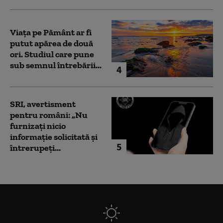
Viața pe Pământ ar fi
putut apărea de două
ori. Studiul care pune
sub semnul întrebării...
4
SRI, avertisment
pentru români: „Nu
furnizați nicio
informație solicitată și
5
întrerupeți...