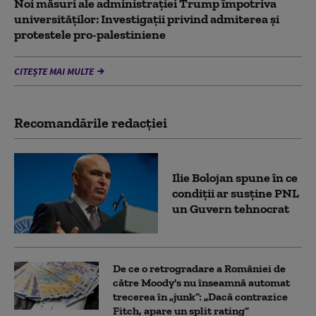
Noi măsuri ale administrației Trump împotriva
universităților: Investigații privind admiterea și
protestele pro-palestiniene
CITEȘTE MAI MULTE
Recomandările redacţiei
Ilie Bolojan spune în ce
condiții ar susține PNL
un Guvern tehnocrat
De ce o retrogradare a României de
către Moody's nu înseamnă automat
trecerea în „junk”: „Dacă contrazice
Fitch, apare un split rating”