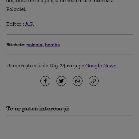
obţinută de la agenţia de securitate internă a
Poloniei.
Editor :
A.P.
Etichete:
polonia
bomba
Urmărește știrile Digi24.ro și pe
Google News
Te-ar putea interesa și:
Căldura extremă
doboară recorduri în
Europa Centrală și de