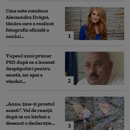
Cine este românca
Alecsandra Drăgoi,
tânăra care a realizat
fotografia oficială a
1
noului...
Tupeul unui primar
PSD după ce a încasat
despăgubiri pentru
secetă, iar apoi a
2
vândut...
„Anna, ţine-ţi prostul
acasă!”. Val de reacții
după ce un bărbat a
desenat o declarație...
3