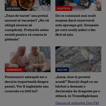
ADEVĂRUL
PLAYTECH
„Taxa de turist” sau prețul
De ce consumă mai mult
normal al vacanței? „Nu vă
mașina dacă rezervorul
obligă nimeni să
este aproape gol. Greșeala
cumpărați. Prețurile astea
pe care mulți șoferi o fac
există pentru că cineva le
fără să știe
plătește”
NEWSWEEK
DIGI FM
Pensionarii așteaptă azi o
„Anna, ţine-ţi prostul
decizie importantă despre
acasă!" Reacţii după ce un
pensii. Vor fi înghețate sau
bărbat a desenat o
crescute cu 200 lei?
declaraţie de dragoste pe o
stâncă, în Transfăgărăşan
Descarcă aplicația Digi FM