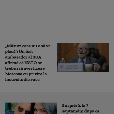
Un pilot ucrainean a
urmărit racheta
rusească de tip KH-101
care a explodat în
Polonia. De ce nu a
doborât-o
„Măsuri care nu o să vă
placă”: Un fost
ambasador al SUA
afirmă că NATO ar
trebui să avertizeze
Moscova cu privire la
incursiunile ruse
Surpriză, la 3
săptămâni după ce