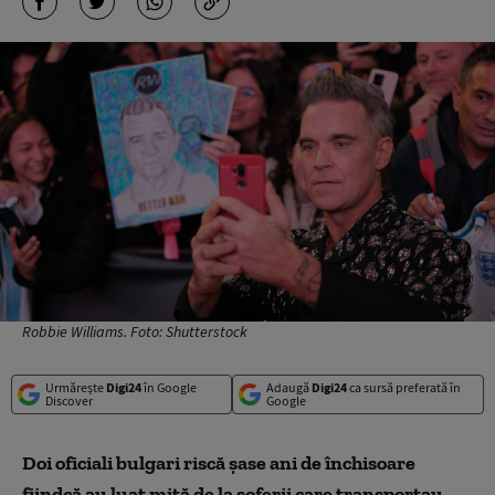
Robbie Williams. Foto: Shutterstock
Urmărește
Digi24
în Google
Adaugă
Digi24
ca sursă preferată în
Discover
Google
Doi oficiali bulgari riscă șase ani de închisoare
fiindcă au luat mită de la șoferii care transportau