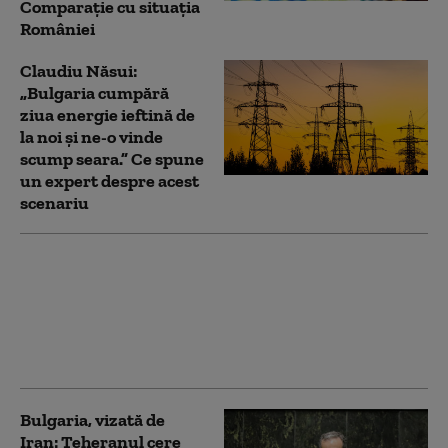
Comparație cu situația
României
Claudiu Năsui:
„Bulgaria cumpără
ziua energie ieftină de
la noi și ne-o vinde
scump seara.” Ce spune
un expert despre acest
scenariu
Bulgaria scumpește
vinietele cu 30%, de la 1
august. Care sunt noile
tarife pentru taxa de
drum
Bulgaria, vizată de
Iran: Teheranul cere