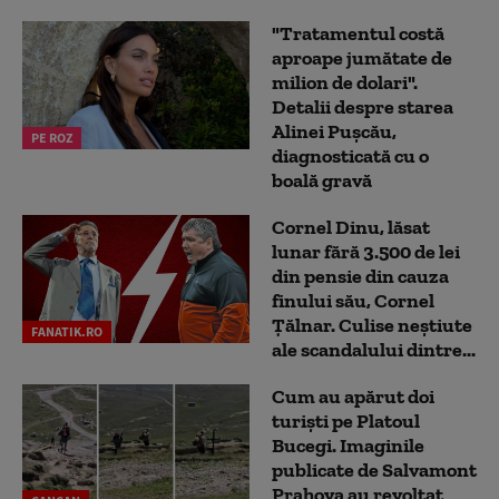
"Tratamentul costă
aproape jumătate de
milion de dolari".
Detalii despre starea
Alinei Pușcău,
PE ROZ
diagnosticată cu o
boală gravă
Cornel Dinu, lăsat
lunar fără 3.500 de lei
din pensie din cauza
finului său, Cornel
Țălnar. Culise neștiute
FANATIK.RO
ale scandalului dintre...
Cum au apărut doi
turiști pe Platoul
Bucegi. Imaginile
publicate de Salvamont
Prahova au revoltat