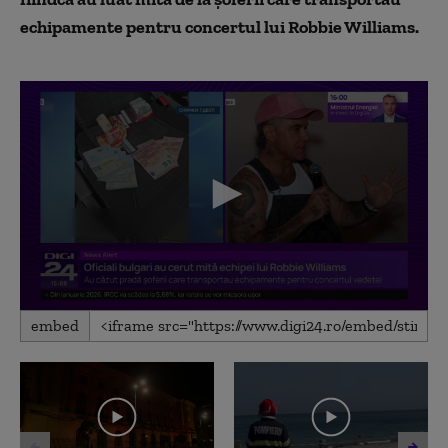
echipamente pentru concertul lui Robbie Williams.
0
embed
seconds
of
1
minute,
27
seconds