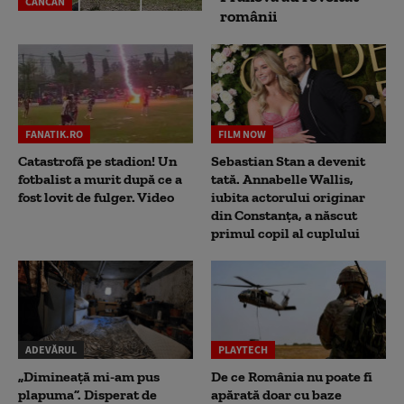
CANCAN
românii
FANATIK.RO
FILM NOW
Catastrofă pe stadion! Un
Sebastian Stan a devenit
fotbalist a murit după ce a
tată. Annabelle Wallis,
fost lovit de fulger. Video
iubita actorului originar
din Constanța, a născut
primul copil al cuplului
ADEVĂRUL
PLAYTECH
„Dimineață mi-am pus
De ce România nu poate fi
plapuma”. Disperat de
apărată doar cu baze