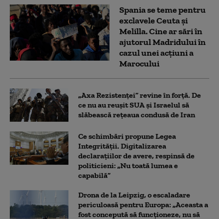
Spania se teme pentru
exclavele Ceuta și
Melilla. Cine ar sări în
ajutorul Madridului în
cazul unei acțiuni a
Marocului
„Axa Rezistenței” revine în forță. De
ce nu au reușit SUA și Israelul să
slăbească rețeaua condusă de Iran
Ce schimbări propune Legea
Integrității. Digitalizarea
declarațiilor de avere, respinsă de
politicieni: „Nu toată lumea e
capabilă”
Drona de la Leipzig, o escaladare
periculoasă pentru Europa: „Aceasta a
fost concepută să funcționeze, nu să