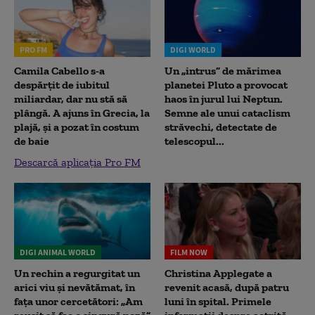
PRO FM
DIGI WORLD
Camila Cabello s-a
Un „intrus” de mărimea
despărțit de iubitul
planetei Pluto a provocat
miliardar, dar nu stă să
haos în jurul lui Neptun.
plângă. A ajuns în Grecia, la
Semne ale unui cataclism
plajă, și a pozat în costum
străvechi, detectate de
de baie
telescopul...
Descarcă aplicația Pro FM
DIGI ANIMAL WORLD
FILM NOW
Un rechin a regurgitat un
Christina Applegate a
arici viu și nevătămat, în
revenit acasă, după patru
fața unor cercetători: „Am
luni în spital. Primele