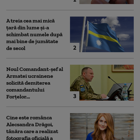
A treia cea mai mică
țară din lume și-a
schimbat numele după
mai bine de jumătate
2
de secol
Noul Comandant-șef al
Armatei ucrainene
solicită demiterea
comandantului
3
Forțelor...
Cine este românca
Alecsandra Drăgoi,
tânăra care a realizat
fotografia oficială a