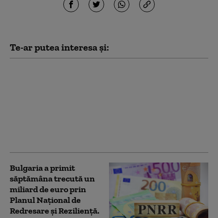
Te-ar putea interesa și:
Problema capacității de
stocare a energiei în
România: De ce
bulgarii pot și noi nu?
Expert: Trebuie
investiții în două
sectoare cheie
Bulgaria a primit
săptămâna trecută un
miliard de euro prin
Planul Naţional de
Redresare şi Rezilienţă.