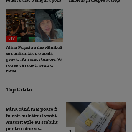
reușit să fac o singură poză”
informații despre actriță
UTV
Alina Pușcău a dezvăluit că
se confruntă cu o boală
gravă. „Am cinci tumori. Vă
rog să vă rugați pentru
mine”
Top Citite
Până când mai poate fi
folosit buletinul vechi.
Autoritățile au stabilit
pentru cine se...
1