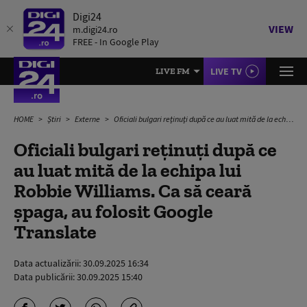
Digi24
VIEW
m.digi24.ro
FREE - In Google Play
LIVE TV
LIVE FM
HOME
Știri
Externe
Oficiali bulgari reținuți după ce au luat mită de la echipa lui Robbie Williams. Ca să ceară șpaga, au folosit Google Translate
Oficiali bulgari reținuți după ce
au luat mită de la echipa lui
Robbie Williams. Ca să ceară
șpaga, au folosit Google
Translate
Data actualizării:
30.09.2025 16:34
Data publicării:
30.09.2025 15:40