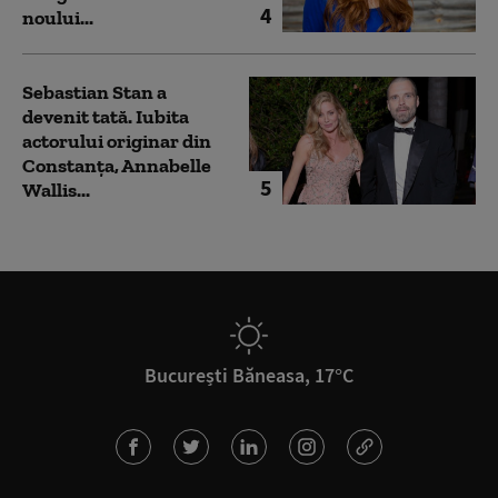
4
noului...
Sebastian Stan a
devenit tată. Iubita
actorului originar din
Constanța, Annabelle
5
Wallis...
București Băneasa, 17°C