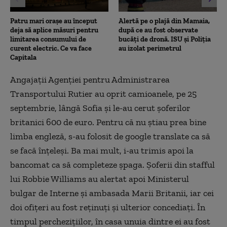
Patru mari orașe au început
Alertă pe o plajă din Mamaia,
deja să aplice măsuri pentru
după ce au fost observate
limitarea consumului de
bucăți de dronă. ISU și Poliția
curent electric. Ce va face
au izolat perimetrul
Capitala
Angajații Agenției pentru Administrarea
Transportului Rutier au oprit camioanele, pe 25
septembrie, lângă Sofia și le-au cerut șoferilor
britanici 600 de euro. Pentru că nu știau prea bine
limba engleză, s-au folosit de google translate ca să
se facă înțeleși. Ba mai mult, i-au trimis apoi la
bancomat ca să completeze șpaga. Șoferii din stafful
lui Robbie Williams au alertat apoi Ministerul
bulgar de Interne și ambasada Marii Britanii, iar cei
doi ofițeri au fost reținuți și ulterior concediați. În
timpul perchezițiilor, în casa unuia dintre ei au fost