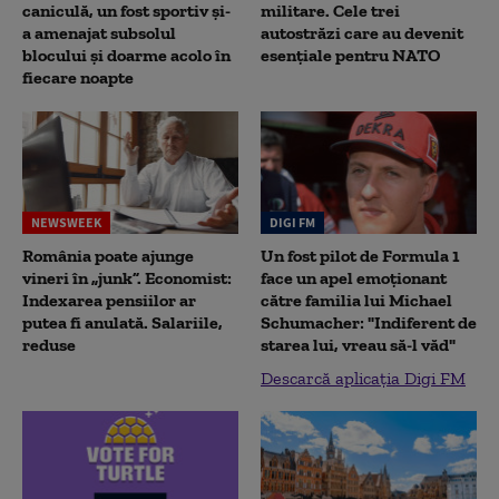
caniculă, un fost sportiv și-
militare. Cele trei
a amenajat subsolul
autostrăzi care au devenit
blocului și doarme acolo în
esențiale pentru NATO
fiecare noapte
NEWSWEEK
DIGI FM
România poate ajunge
Un fost pilot de Formula 1
vineri în „junk”. Economist:
face un apel emoționant
Indexarea pensiilor ar
către familia lui Michael
putea fi anulată. Salariile,
Schumacher: "Indiferent de
reduse
starea lui, vreau să-l văd"
Descarcă aplicația Digi FM