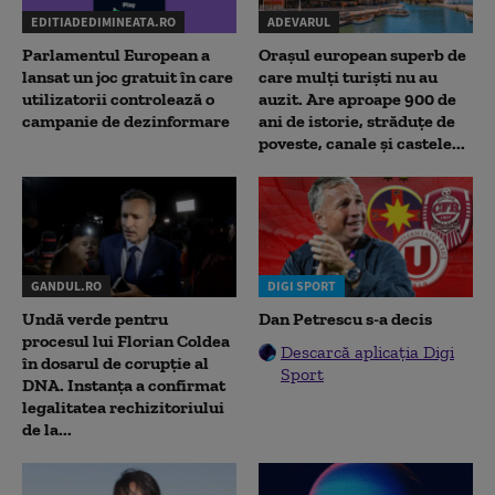
EDITIADEDIMINEATA.RO
ADEVARUL
Parlamentul European a
Orașul european superb de
lansat un joc gratuit în care
care mulți turiști nu au
utilizatorii controlează o
auzit. Are aproape 900 de
campanie de dezinformare
ani de istorie, străduțe de
poveste, canale și castele...
GANDUL.RO
DIGI SPORT
Undă verde pentru
Dan Petrescu s-a decis
procesul lui Florian Coldea
Descarcă aplicația Digi
în dosarul de corupție al
Sport
DNA. Instanța a confirmat
legalitatea rechizitoriului
de la...