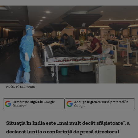
Foto: Profimedia
Urmărește
Digi24
în Google
Adaugă
Digi24
ca sursă preferată în
Discover
Google
Situaţia în India este „mai mult decât sfâşietoare”, a
declarat luni la o conferinţă de presă directorul