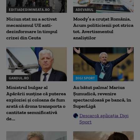
EDITIADEDIMINEATA.RO
ADEVARUL
Niciun stat nu a activat
Moody’s a cruțat România.
mecanismul UE anti-
Acum politicienii pot strica
dezinformare în timpul
tot. Avertismentul
crizei din Ceuta
analiștilor
GANDUL.RO
DIGI SPORT
Ministrul bulgar al
Au bătut palma! Marius
Apărării susține că puterea
Șumudică, revenire
exploziei și coloana de fum
spectaculoasă pe bancă, în
arată că drona transporta o
SuperLigă
cantitate semnificativă
Descarcă aplicația Digi
de...
Sport