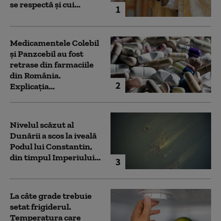
se respectă și cui...
1
Medicamentele Colebil
și Panzcebil au fost
retrase din farmaciile
din România.
2
Explicația...
Nivelul scăzut al
Dunării a scos la iveală
Podul lui Constantin,
din timpul Imperiului...
3
La câte grade trebuie
setat frigiderul.
Temperatura care