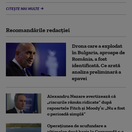
CITEȘTE MAI MULTE
Recomandările redacţiei
Drona care a explodat
în Bulgaria, aproape de
România, a fost
identificată. Ce arată
analiza preliminară a
epavei
Alexandru Nazare avertizează că
„riscurile rămân ridicate” după
rapoartele Fitch și Moody’s: „Nu a fost
o perioadă simplă”
Operațiunea de scufundare a
ultimelor două barje la Cernavodă s-a