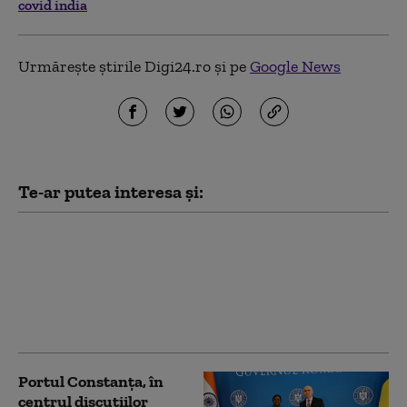
covid india
Urmărește știrile Digi24.ro și pe
Google News
Te-ar putea interesa și:
Epidemia de Ebola din
RD Congo se
intensifică într-un
ritm „excepţional”,
avertizează OMS
Portul Constanța, în
centrul discuțiilor