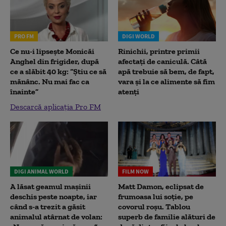
PRO FM
DIGI WORLD
Ce nu-i lipsește Monicăi
Rinichii, printre primii
Anghel din frigider, după
afectați de caniculă. Câtă
ce a slăbit 40 kg: “Știu ce să
apă trebuie să bem, de fapt,
mănânc. Nu mai fac ca
vara și la ce alimente să fim
înainte”
atenți
Descarcă aplicația Pro FM
DIGI ANIMAL WORLD
FILM NOW
A lăsat geamul mașinii
Matt Damon, eclipsat de
deschis peste noapte, iar
frumoasa lui soție, pe
când s-a trezit a găsit
covorul roșu. Tablou
animalul atârnat de volan:
superb de familie alături de