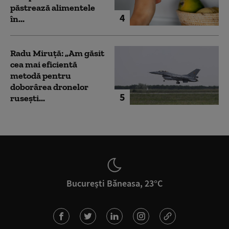
păstrează alimentele
4
în...
Radu Miruță: „Am găsit
cea mai eficientă
metodă pentru
doborârea dronelor
5
rusești...
București Băneasa, 23°C