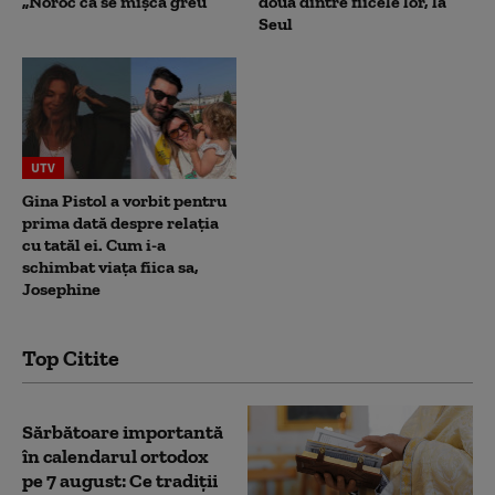
„Noroc că se mișcă greu”
două dintre fiicele lor, la
Seul
UTV
Gina Pistol a vorbit pentru
prima dată despre relația
cu tatăl ei. Cum i-a
schimbat viața fiica sa,
Josephine
Top Citite
Sărbătoare importantă
în calendarul ortodox
pe 7 august: Ce tradiții