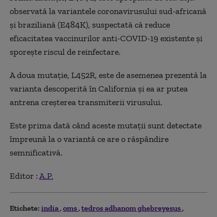
observată la variantele coronavirusului sud-africană
şi braziliană (E484K), suspectată că reduce
eficacitatea vaccinurilor anti-COVID-19 existente şi
sporeşte riscul de reinfectare.
A doua mutaţie, L452R, este de asemenea prezentă la
varianta descoperită în California şi ea ar putea
antrena creşterea transmiterii virusului.
Este prima dată când aceste mutaţii sunt detectate
împreună la o variantă ce are o răspândire
semnificativă.
Editor :
A.P.
Etichete:
india
oms
tedros adhanom ghebreyesus