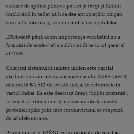
culoare de spitale pline cu paturi şi tărgi şi familii
implorând în zadar să li se dea apropiaţilor oxigen
sau să fie internaţi, unii murind la uşa spitalelor.
„Niciodată până acum importanţa vaccinării nu a
fost atât de evidentă”, a subliniat directorul general
al OMS.
Colapsul sistemului sanitar indian este parţial
atribuit noii variante a coronavirusului SARS-CoV-2,
denumită B.1.617, detectată iniţial în octombrie în
vestul Indiei. Ea este descrisă drept ''dublu mutantă'',
întrucât are două mutaţii preocupante la nivelul
proteinei spike prin care coronavirusul se ataşează
de celulele umane.
Prima mutaţie, E484Q, este apropiată de cea deja