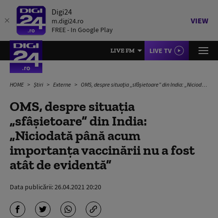
Digi24
VIEW
m.digi24.ro
FREE - In Google Play
LIVE TV
LIVE FM
HOME
Știri
Externe
OMS, despre situația „sfâşietoare” din India: „Niciodată până acum importanţa vaccinării nu a fost atât de evidentă”
OMS, despre situația
„sfâşietoare” din India:
„Niciodată până acum
importanţa vaccinării nu a fost
atât de evidentă”
Data publicării:
26.04.2021 20:20