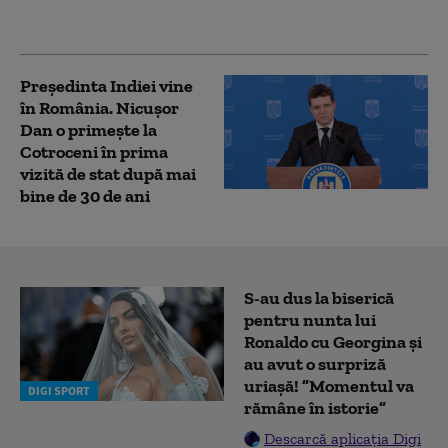
extrădarea
ucraineanului
Președinta Indiei vine
în România. Nicușor
Dan o primește la
Cotroceni în prima
vizită de stat după mai
bine de 30 de ani
S-au dus la biserică
pentru nunta lui
Ronaldo cu Georgina și
au avut o surpriză
uriașă! ”Momentul va
DIGI SPORT
rămâne în istorie”
Descarcă aplicația Digi