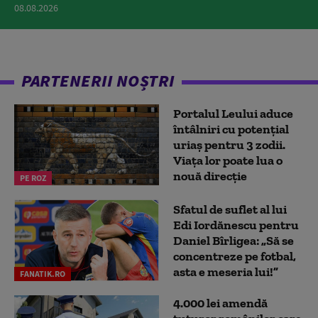
08.08.2026
PARTENERII NOȘTRI
Portalul Leului aduce
întâlniri cu potențial
uriaș pentru 3 zodii.
Viața lor poate lua o
nouă direcție
PE ROZ
Sfatul de suflet al lui
Edi Iordănescu pentru
Daniel Bîrligea: „Să se
concentreze pe fotbal,
asta e meseria lui!”
FANATIK.RO
4.000 lei amendă