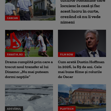
tuturor românilor care
locuiesc la casă și fac
acest lucru în curte,
crezând că nu îi vede
CANCAN
nimeni
FANATIK.RO
FILM NOW
Drama cumplită prin care a
Cum arată Dustin Hoffman
trecut noul transfer al lui
în 2026, la 89 de ani. Cele
Dinamo: „Nu mai puteam
mai bune filme și rolurile
dormi nopțile”
de Oscar
ADEVĂRUL
PLAYTECH