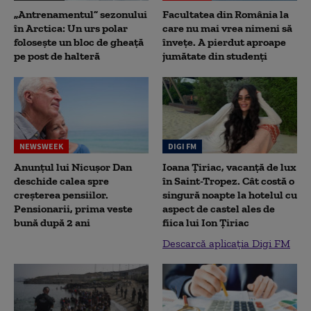
„Antrenamentul” sezonului
Facultatea din România la
în Arctica: Un urs polar
care nu mai vrea nimeni să
folosește un bloc de gheață
înveţe. A pierdut aproape
pe post de halteră
jumătate din studenţi
NEWSWEEK
DIGI FM
Anunțul lui Nicușor Dan
Ioana Țiriac, vacanță de lux
deschide calea spre
în Saint-Tropez. Cât costă o
creșterea pensiilor.
singură noapte la hotelul cu
Pensionarii, prima veste
aspect de castel ales de
bună după 2 ani
fiica lui Ion Țiriac
Descarcă aplicația Digi FM