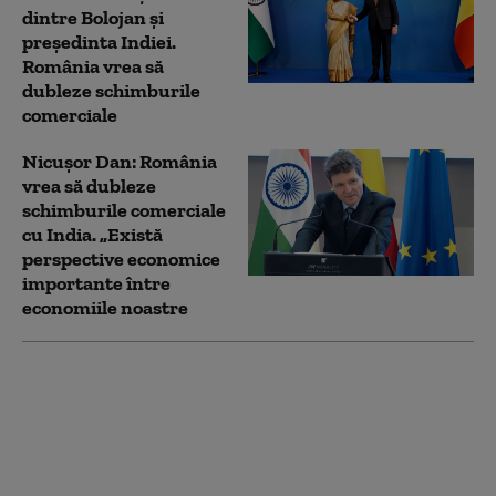
dintre Bolojan și
președinta Indiei.
România vrea să
dubleze schimburile
comerciale
Nicușor Dan: România
vrea să dubleze
schimburile comerciale
cu India. „Există
perspective economice
importante între
economiile noastre
Unul dintre „arhitecții”
unei scheme Ponzi care
a păgubit mii de indieni
este arestat în
România. India cere