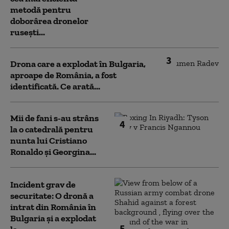
metodă pentru
doborârea dronelor
rusești...
3
Drona care a explodat în Bulgaria,
aproape de România, a fost
identificată. Ce arată...
Mii de fani s-au strâns
4
la o catedrală pentru
nunta lui Cristiano
Ronaldo şi Georgina...
Incident grav de
securitate: O dronă a
intrat din România în
Bulgaria şi a explodat
5