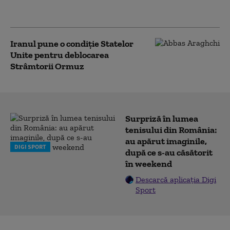
negocierile cu Iranul
Iranul pune o condiție Statelor
Unite pentru deblocarea
Strâmtorii Ormuz
Surpriză în lumea
tenisului din România:
au apărut imaginile,
DIGI SPORT
după ce s-au căsătorit
în weekend
Descarcă aplicația Digi
Sport