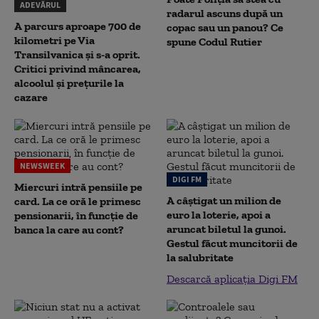
ADEVĂRUL
radarul ascuns după un
A parcurs aproape 700 de
copac sau un panou? Ce
kilometri pe Via
spune Codul Rutier
Transilvanica și s-a oprit.
Critici privind mâncarea,
alcoolul și prețurile la
cazare
NEWSWEEK
DIGI FM
Miercuri intră pensiile pe
A câștigat un milion de
card. La ce oră le primesc
euro la loterie, apoi a
pensionarii, în funcție de
aruncat biletul la gunoi.
banca la care au cont?
Gestul făcut muncitorii de
la salubritate
Descarcă aplicația Digi FM