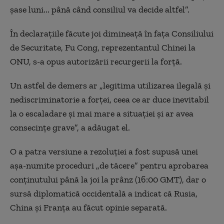
şase luni... până când consiliul va decide altfel”.
În declaraţiile făcute joi dimineaţă în faţa Consiliului
de Securitate, Fu Cong, reprezentantul Chinei la
ONU, s-a opus autorizării recurgerii la forţă.
Un astfel de demers ar „legitima utilizarea ilegală şi
nediscriminatorie a forţei, ceea ce ar duce inevitabil
la o escaladare şi mai mare a situaţiei şi ar avea
consecinţe grave”, a adăugat el.
O a patra versiune a rezoluţiei a fost supusă unei
aşa-numite proceduri „de tăcere” pentru aprobarea
conţinutului până la joi la prânz (16:00 GMT), dar o
sursă diplomatică occidentală a indicat că Rusia,
China şi Franţa au făcut opinie separată.