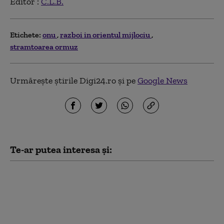
Editor :
C.L.B.
Etichete:
onu
razboi in orientul mijlociu
stramtoarea ormuz
Urmărește știrile Digi24.ro și pe
Google News
Te-ar putea interesa și:
Cum ar putea acordul
dintre SUA și Arabia
Saudită să încurajeze
alte țări să ia în
considerare armele