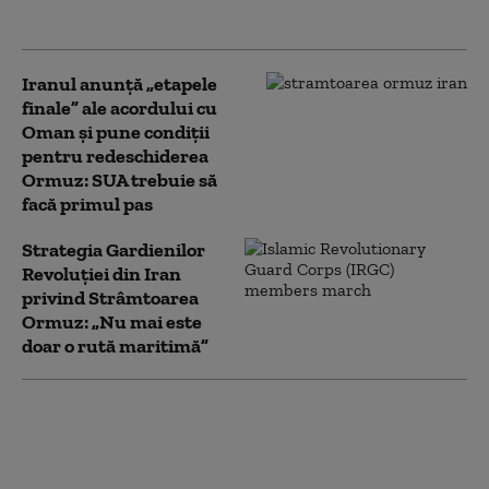
nucleare
Iranul anunță „etapele
finale” ale acordului cu
Oman și pune condiții
pentru redeschiderea
Ormuz: SUA trebuie să
facă primul pas
Strategia Gardienilor
Revoluției din Iran
privind Strâmtoarea
Ormuz: „Nu mai este
doar o rută maritimă”
Omanul avertizează că
atacurile asupra
navelor în Strâmtoarea
Ormuz pot afecta