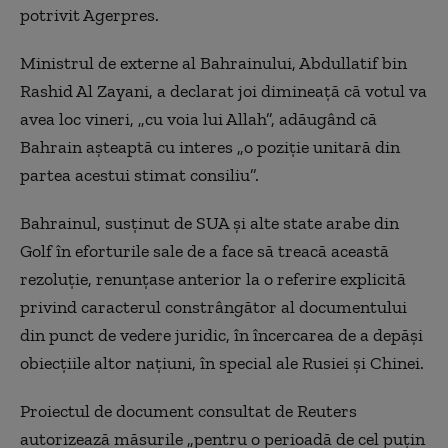
potrivit Agerpres.
Ministrul de externe al Bahrainului, Abdullatif bin
Rashid Al Zayani, a declarat joi dimineaţă că votul va
avea loc vineri, „cu voia lui Allah”, adăugând că
Bahrain aşteaptă cu interes „o poziţie unitară din
partea acestui stimat consiliu”.
Bahrainul, susţinut de SUA şi alte state arabe din
Golf în eforturile sale de a face să treacă această
rezoluţie, renunţase anterior la o referire explicită
privind caracterul constrângător al documentului
din punct de vedere juridic, în încercarea de a depăşi
obiecţiile altor naţiuni, în special ale Rusiei şi Chinei.
Proiectul de document consultat de Reuters
autorizează măsurile „pentru o perioadă de cel puţin