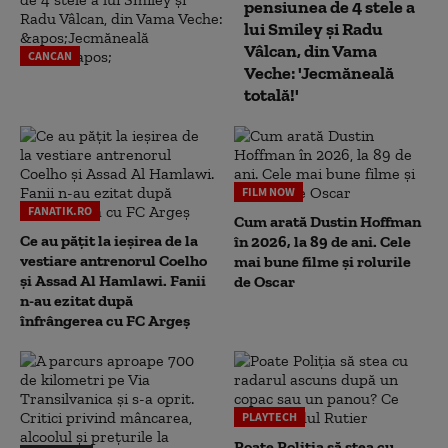
pensiunea de 4 stele a
lui Smiley și Radu
Vâlcan, din Vama
CANCAN
Veche: 'Jecmăneală
totală!'
FILM NOW
FANATIK.RO
Cum arată Dustin Hoffman
Ce au pățit la ieșirea de la
în 2026, la 89 de ani. Cele
vestiare antrenorul Coelho
mai bune filme și rolurile
și Assad Al Hamlawi. Fanii
de Oscar
n-au ezitat după
înfrângerea cu FC Argeș
PLAYTECH
Poate Poliția să stea cu