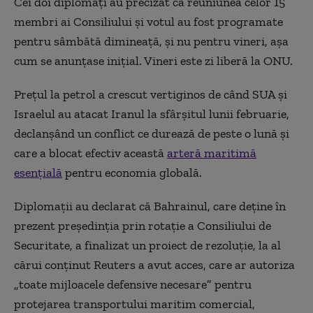
Cei doi diplomaţi au precizat că reuniunea celor 15
membri ai Consiliului şi votul au fost programate
pentru sâmbătă dimineaţă, şi nu pentru vineri, aşa
cum se anunţase iniţial. Vineri este zi liberă la ONU.
Preţul la petrol a crescut vertiginos de când SUA şi
Israelul au atacat Iranul la sfârşitul lunii februarie,
declanşând un conflict ce durează de peste o lună şi
care a blocat efectiv această
arteră maritimă
esenţială
pentru economia globală.
Diplomaţii au declarat că Bahrainul, care deţine în
prezent preşedinţia prin rotaţie a Consiliului de
Securitate, a finalizat un proiect de rezoluţie, la al
cărui conţinut Reuters a avut acces, care ar autoriza
„toate mijloacele defensive necesare” pentru
protejarea transportului maritim comercial,