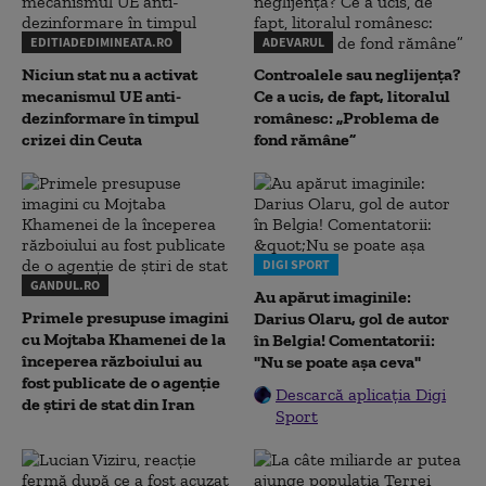
EDITIADEDIMINEATA.RO
ADEVARUL
Niciun stat nu a activat
Controalele sau neglijența?
mecanismul UE anti-
Ce a ucis, de fapt, litoralul
dezinformare în timpul
românesc: „Problema de
crizei din Ceuta
fond rămâne”
DIGI SPORT
GANDUL.RO
Au apărut imaginile:
Primele presupuse imagini
Darius Olaru, gol de autor
cu Mojtaba Khamenei de la
în Belgia! Comentatorii:
începerea războiului au
"Nu se poate așa ceva"
fost publicate de o agenție
Descarcă aplicația Digi
de știri de stat din Iran
Sport