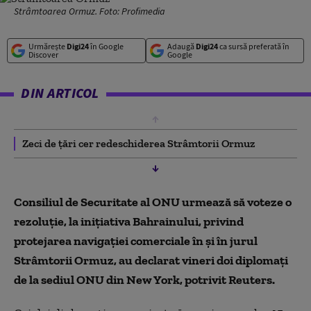
Strâmtoarea Ormuz. Foto: Profimedia
Urmărește
Digi24
în Google
Adaugă
Digi24
ca sursă preferată în
Discover
Google
DIN ARTICOL
Zeci de țări cer redeschiderea Strâmtorii Ormuz
Consiliul de Securitate al ONU urmează să voteze o
rezoluţie, la iniţiativa Bahrainului, privind
protejarea navigaţiei comerciale în şi în jurul
Strâmtorii Ormuz, au declarat vineri doi diplomaţi
de la sediul ONU din New York, potrivit Reuters.