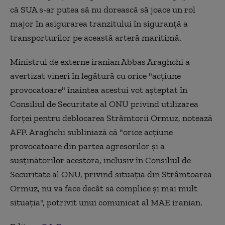
că SUA s-ar putea să nu dorească să joace un rol
major în asigurarea tranzitului în siguranţă a
transporturilor pe această arteră maritimă.
Ministrul de externe iranian Abbas Araghchi a
avertizat vineri în legătură cu orice "acţiune
provocatoare" înaintea acestui vot aşteptat în
Consiliul de Securitate al ONU privind utilizarea
forţei pentru deblocarea Strâmtorii Ormuz, notează
AFP. Araghchi subliniază că "orice acţiune
provocatoare din partea agresorilor şi a
susţinătorilor acestora, inclusiv în Consiliul de
Securitate al ONU, privind situaţia din Strâmtoarea
Ormuz, nu va face decât să complice şi mai mult
situaţia", potrivit unui comunicat al MAE iranian.