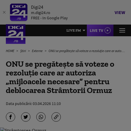
Digi24
VIEW
m.digi24.ro
FREE - In Google Play
LIVE TV
LIVE FM
HOME
Știri
Externe
ONU se pregăteşte să voteze o rezoluţie care ar autoriza „mijloacele necesare” pentru deblocarea Strâmtorii Ormuz
ONU se pregăteşte să voteze o
rezoluţie care ar autoriza
„mijloacele necesare” pentru
deblocarea Strâmtorii Ormuz
Data publicării:
03.04.2026 11:10