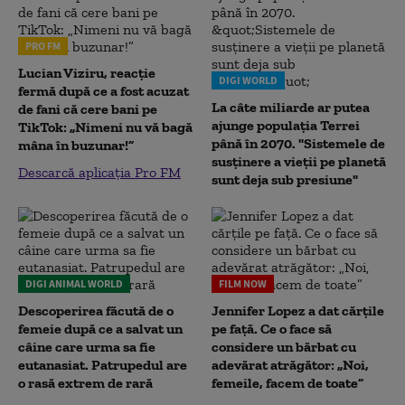
PRO FM
Lucian Viziru, reacție
DIGI WORLD
fermă după ce a fost acuzat
La câte miliarde ar putea
de fani că cere bani pe
ajunge populația Terrei
TikTok: „Nimeni nu vă bagă
până în 2070. "Sistemele de
mâna în buzunar!”
susținere a vieții pe planetă
Descarcă aplicația Pro FM
sunt deja sub presiune"
DIGI ANIMAL WORLD
FILM NOW
Descoperirea făcută de o
Jennifer Lopez a dat cărțile
femeie după ce a salvat un
pe față. Ce o face să
câine care urma sa fie
considere un bărbat cu
eutanasiat. Patrupedul are
adevărat atrăgător: „Noi,
o rasă extrem de rară
femeile, facem de toate”