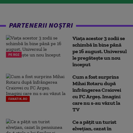
PARTENERII NOȘTRI
Viața acestor 3 zodii se
schimbă în bine până
pe 16 august. Universul
PE ROZ
le pregătește un nou
început
Cum a fost surprins
Mihai Rotaru după
înfrângerea Craiovei
cu FC Argeș. Imagini
FANATIK.RO
care nu s-au văzut la
TV
Ce a pățit un turist
elvețian, cazat în