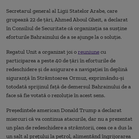
Secretarul general al Ligii Statelor Arabe, care
grupează 22 de ţări, Ahmed Aboul Gheit, a declarat
în Consiliul de Securitate că organizaţia sa susţine
eforturile Bahrainului de a se ajunge la o soluţie.
Regatul Unit a organizat joi o
reuniune
cu
participarea a peste 40 de ţări în eforturile de
redeschidere şi de asigurare a navigaţiei în deplină
siguranţă în Strâmtoarea Ormuz, exprimându-şi
totodată sprijinul faţă de demersul Bahrainului de a
face să fie votată o rezoluţie în acest sens.
Preşedintele american Donald Trump a declarat
miercuri că va continua atacurile, dar nu a prezentat
un plan de redeschidere a strâmtorii, ceea ce a dus la
un salt al preţului la petrol, alimentând îngrijorarea