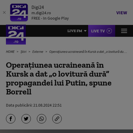
Digi24
VIEW
m.digi24.ro
FREE - In Google Play
LIVE TV
LIVE FM
HOME
Știri
Externe
Operațiunea ucraineană în Kursk a dat „o lovitură dură” propagandei lui Putin, spune Borrell
Operațiunea ucraineană în
Kursk a dat „o lovitură dură”
propagandei lui Putin, spune
Borrell
Data publicării:
21.08.2024 22:51