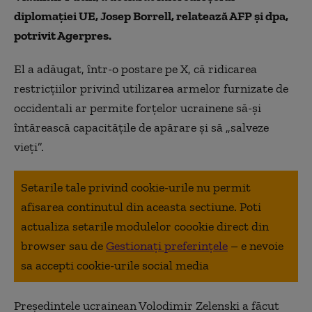
diplomaţiei UE, Josep Borrell, relatează AFP şi dpa,
potrivit Agerpres.
El a adăugat, într-o postare pe X, că ridicarea
restricţiilor privind utilizarea armelor furnizate de
occidentali ar permite forţelor ucrainene să-şi
întărească capacităţile de apărare şi să „salveze
vieţi”.
Setarile tale privind cookie-urile nu permit
afisarea continutul din aceasta sectiune. Poti
actualiza setarile modulelor coookie direct din
browser sau de
Gestionați preferințele
– e nevoie
sa accepti cookie-urile social media
Preşedintele ucrainean Volodimir Zelenski a făcut