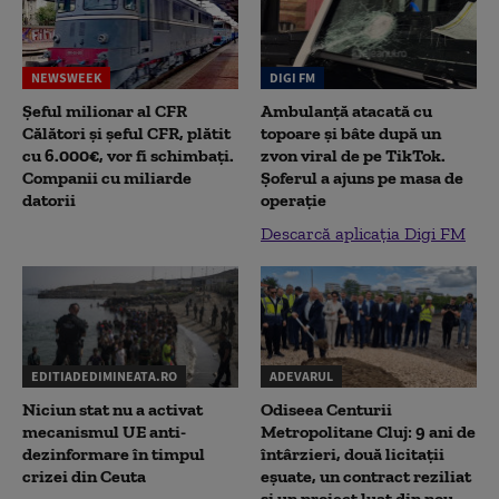
NEWSWEEK
DIGI FM
Șeful milionar al CFR
Ambulanță atacată cu
Călători și șeful CFR, plătit
topoare și bâte după un
cu 6.000€, vor fi schimbați.
zvon viral de pe TikTok.
Companii cu miliarde
Șoferul a ajuns pe masa de
datorii
operație
Descarcă aplicația Digi FM
EDITIADEDIMINEATA.RO
ADEVARUL
Niciun stat nu a activat
Odiseea Centurii
mecanismul UE anti-
Metropolitane Cluj: 9 ani de
dezinformare în timpul
întârzieri, două licitații
crizei din Ceuta
eșuate, un contract reziliat
și un proiect luat din nou