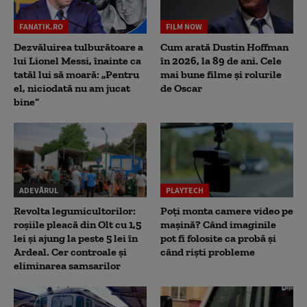
FANATIK.RO
FILM NOW
Dezvăluirea tulburătoare a
Cum arată Dustin Hoffman
lui Lionel Messi, înainte ca
în 2026, la 89 de ani. Cele
tatăl lui să moară: „Pentru
mai bune filme și rolurile
el, niciodată nu am jucat
de Oscar
bine”
ADEVĂRUL
PLAYTECH
Revolta legumicultorilor:
Poți monta camere video pe
roșiile pleacă din Olt cu 1,5
mașină? Când imaginile
lei și ajung la peste 5 lei în
pot fi folosite ca probă și
Ardeal. Cer controale și
când riști probleme
eliminarea samsarilor