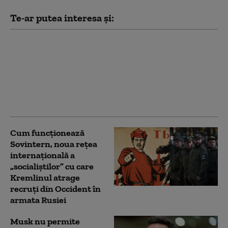
Te-ar putea interesa și:
Kim Jong Un are mai
mulți bani ca niciodată.
Cât a câștigat din
războiul Rusiei
împotriva Ucrainei
(Bloomberg)
Cum funcționează
Sovintern, noua rețea
internațională a
„socialiștilor” cu care
Kremlinul atrage
recruți din Occident în
armata Rusiei
Musk nu permite