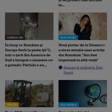
la...
GANDUL.RO
DIGI SPORT
În timp ce România și
Noul portar de la Dinamo i-
Europa fierb la peste 40°C,
a atras atenția unei actrițe
într-o țară din America de
din România: ”Am fost
Sud a început o ninsoare ca-
împreună în altă viață”
n povești: Pârtiile s-au...
Descarcă aplicația Digi
Sport
PRO FM
DIGI WORLD