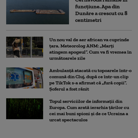
funcțiune. Apa din
Dunăre a crescut cu 8
centimetri
Un nou val de aer african va cuprinde
țara. Meteorolog ANM: „Marți
atingem apogeul”. Cum va fi vremea în
următoarele zile
Ambulanţă atacată cu topoarele într-o
comună din Cluj, după ce într-un clip
pe TikTok s-a afirmat că „fură copii”.
Șoferul a fost rănit
Topul serviciilor de informații din
Europa. Cum arată ierarhia țărilor cu
cei mai buni spioni și de ce Ucraina a
urcat spectaculos