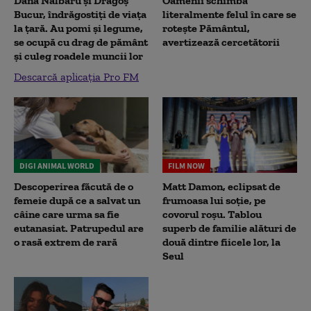
Dana Nălbaru și Dragoș
Oamenii schimbă
Bucur, îndrăgostiți de viața
literalmente felul în care se
la țară. Au pomi și legume,
rotește Pământul,
se ocupă cu drag de pământ
avertizează cercetătorii
și culeg roadele muncii lor
Descarcă aplicația Pro FM
DIGI ANIMAL WORLD
FILM NOW
Descoperirea făcută de o
Matt Damon, eclipsat de
femeie după ce a salvat un
frumoasa lui soție, pe
câine care urma sa fie
covorul roșu. Tablou
eutanasiat. Patrupedul are
superb de familie alături de
o rasă extrem de rară
două dintre fiicele lor, la
Seul