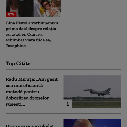
UTV
Gina Pistol a vorbit pentru
prima dată despre relația
cu tatăl ei. Cum i-a
schimbat viața fiica sa,
Josephine
Top Citite
Radu Miruță: „Am găsit
cea mai eficientă
metodă pentru
doborârea dronelor
1
rusești...
Drona care a explodat