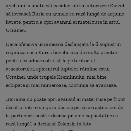
apel luni la aliaţii săi occidentali să autorizeze Kievul
să lovească Rusia cu armele cu rază lungă de acţiune
livrate, pentru a opri avansul armatei ruse în estul
Ucrainei.
Dacă ofensiva ucraineană declanşată la 6 august în
regiunea rusă Kursk beneficiază de multă atenţie
pentru că aduce ostilităţile pe teritoriul
atacatorului, epicentrul luptelor rămâne estul
Ucrainei, unde trupele Kremlinului, mai bine
echipate şi mai numeroase, continuă să avanseze.
„Ucraina nu poate opri avansul armatei ruse pe front
decât printr-o singură decizie pe care o aşteptăm de
la partenerii noştri: decizia privind capacităţile cu
rază lungă”, a declarat Zelenski în faţa