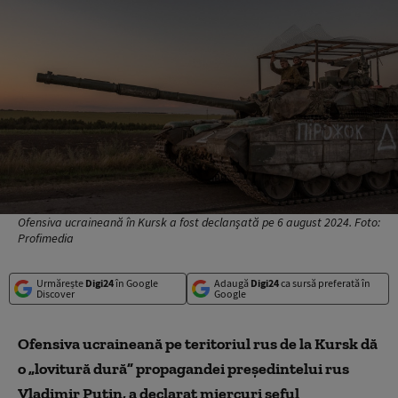
Ofensiva ucraineană în Kursk a fost declanşată pe 6 august 2024. Foto:
Profimedia
Urmărește
Digi24
în Google
Adaugă
Digi24
ca sursă preferată în
Discover
Google
Ofensiva ucraineană pe teritoriul rus de la Kursk dă
o „lovitură dură” propagandei preşedintelui rus
Vladimir Putin, a declarat miercuri şeful