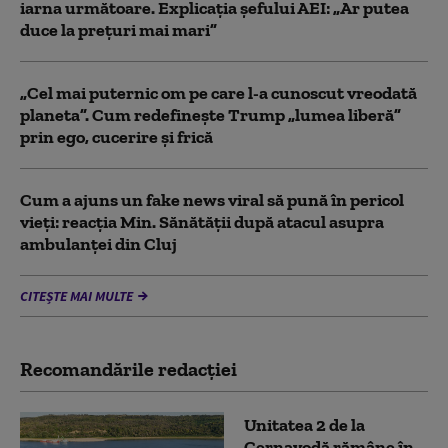
iarna următoare. Explicația șefului AEI: „Ar putea
duce la preţuri mai mari”
„Cel mai puternic om pe care l-a cunoscut vreodată
planeta”. Cum redefinește Trump „lumea liberă”
prin ego, cucerire și frică
Cum a ajuns un fake news viral să pună în pericol
vieți: reacția Min. Sănătății după atacul asupra
ambulanței din Cluj
CITEȘTE MAI MULTE
Recomandările redacţiei
Unitatea 2 de la
Cernavodă rămâne în