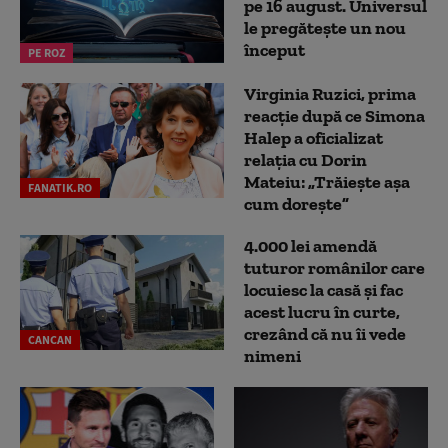
pe 16 august. Universul
le pregătește un nou
început
PE ROZ
Virginia Ruzici, prima
reacție după ce Simona
Halep a oficializat
relația cu Dorin
Mateiu: „Trăiește așa
FANATIK.RO
cum dorește”
4.000 lei amendă
tuturor românilor care
locuiesc la casă și fac
acest lucru în curte,
crezând că nu îi vede
CANCAN
nimeni