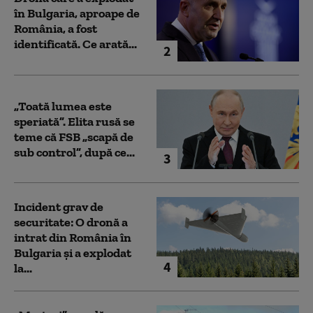
în Bulgaria, aproape de
România, a fost
identificată. Ce arată...
2
„Toată lumea este
speriată”. Elita rusă se
teme că FSB „scapă de
sub control”, după ce...
3
Incident grav de
securitate: O dronă a
intrat din România în
Bulgaria şi a explodat
4
la...