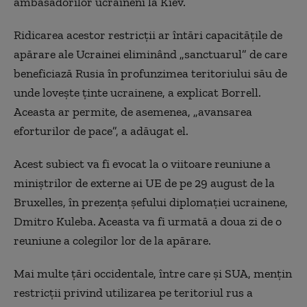
ambasadorilor ucraineni la Kiev.
Ridicarea acestor restricţii ar întări capacităţile de
apărare ale Ucrainei eliminând „sanctuarul” de care
beneficiază Rusia în profunzimea teritoriului său de
unde loveşte ţinte ucrainene, a explicat Borrell.
Aceasta ar permite, de asemenea, „avansarea
eforturilor de pace”, a adăugat el.
Acest subiect va fi evocat la o viitoare reuniune a
miniştrilor de externe ai UE de pe 29 august de la
Bruxelles, în prezenţa şefului diplomaţiei ucrainene,
Dmitro Kuleba. Aceasta va fi urmată a doua zi de o
reuniune a colegilor lor de la apărare.
Mai multe ţări occidentale, între care şi SUA, menţin
restricţii privind utilizarea pe teritoriul rus a