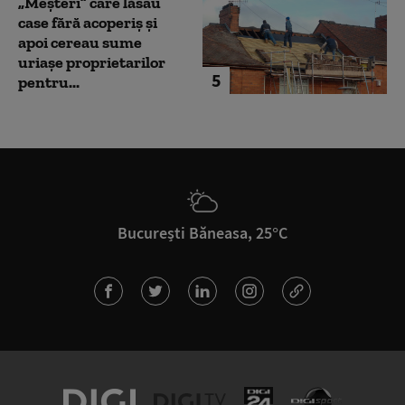
„Meșteri” care lăsau
case fără acoperiș și
apoi cereau sume
uriașe proprietarilor
5
pentru...
București Băneasa, 25°C