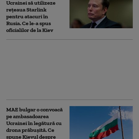
Ucrainei să utilizeze
reţeaua Starlink
pentru atacuri în
Rusia. Ce le-a spus
oficialilor de la Kiev
„Am fugit pentru că
știam că o să mor”. Cum
au ajuns medicii,
spitalele și
ambulanțele din
Ucraina ținte ale
dronelor rusești
MAE bulgar o convoacă
pe ambasadoarea
Ucrainei în legătură cu
drona prăbuşită. Ce
spune Kievul despre