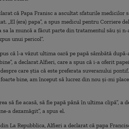
clarat că Papa Franisc a ascultat sfaturile medicilor s
at. „El (era) papa”, a spus medicul pentru Corriere del
a sa la muncă a făcut parte din tratamentul său şi n-a
xpus unui pericol”.
pus că l-a văzut ultima oară pe papă sâmbătă după-
bine”, a declarat Alfieri, care a spus că i-a oferit pape
despre care ştia că este preferata suveranului pontif.
foarte bine, am început să lucrez din nou şi-mi place”
ea să fie acasă, să fie papă până în ultima clipă”, a d
 ne-a dezamăgit”, a spus el.
 din La Repubblica, Alfieri a declarat că papa Francis