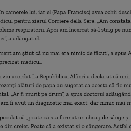
n camerele lui, iar el (Papa Francisc) avea ochii desch
dicul pentru ziarul Corriere della Sera. „Am constata
bleme respiratorii. Apoi am încercat să-l strig pe nu
s”, a adăugat el.
ment am ştiut că nu mai era nimic de făcut”, a spus Al
 precizat medicul.
rviu acordat La Repubblica, Alfieri a declarat că unii 
rezenţi alături de papa au sugerat ca acesta să fie m
ital. „Ar fi murit pe drum”, a spus doctorul adăugând 
am fi avut un diagnostic mai exact, dar nimic mai mu
peculat că „poate că s-a format un cheag de sânge şi
 din creier. Poate că a existat şi o sângerare. Astfel 