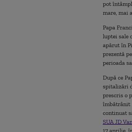
pot întâmpl
mare, mai a
Papa Franci
luptei sale 
apărut în P
prezentă pe
perioada sa
După ce Pap
spitalizări 
prescris o 
îmbătrânit 
continuat s
SUA JD Van
17 aprilie, 