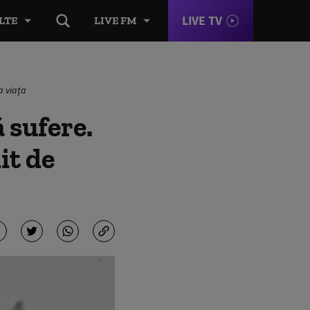
LIVE TV
LTE
LIVE FM
a viața
 sufere.
it de