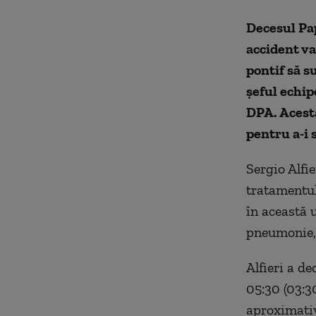
Decesul Pap
accident va
pontif să s
şeful echip
DPA. Acesta
pentru a-i 
Sergio Alfi
tratamentul
în această 
pneumonie, 
Alfieri a de
05:30 (03:3
aproximativ