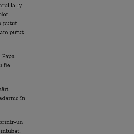
arul la 17
elor
a putut
n-am putut
l, Papa
 fie
zări
zadarnic în
printr-un
 intubat.