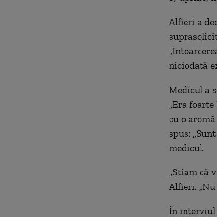
Alfieri a de
suprasolicit
„Întoarcere
niciodată e
Medicul a s
„Era foarte 
cu o aromă 
spus: „Sunt 
medicul.
„Ştiam că vr
Alfieri. „Nu
În interviul