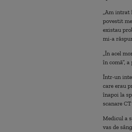
„Am intrat î
povestit me
existau pro
mi-a răspun
„În acel mo
în comă”, a
Într-un inte
care erau p
înapoi la sp
scanare CT 
Medicul a s
vas de sânge