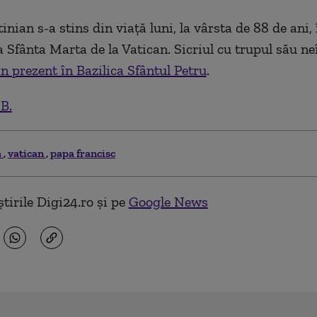
nian s-a stins din viaţă luni, la vârsta de 88 de ani, 
a Sfânta Marta de la Vatican. Sicriul cu trupul său neî
n prezent în Bazilica Sfântul Petru
.
.B.
a
vatican
papa francisc
tirile Digi24.ro și pe
Google News