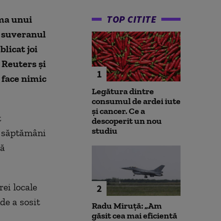
TOP CITITE
rma unui
a suveranul
licat joi
 Reuters şi
1
 face nimic
Legătura dintre
consumul de ardei iute
și cancer. Ce a
t
descoperit un nou
studiu
i săptămâni
lă
rei locale
2
de a sosit
Radu Miruță: „Am
găsit cea mai eficientă