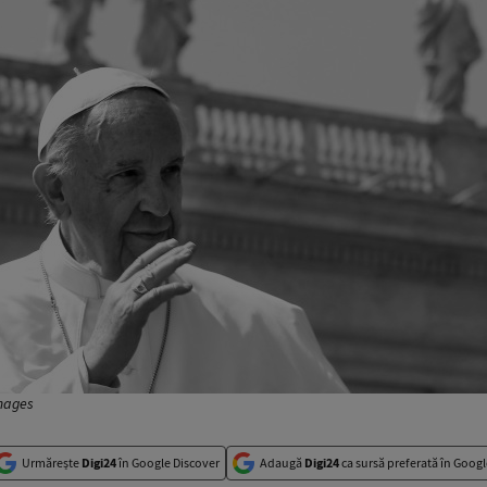
Images
Urmărește
Digi24
în Google Discover
Adaugă
Digi24
ca sursă preferată în Googl