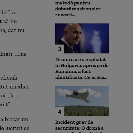
metodă pentru
doborârea dronelor
işi”, a
rusești...
t că nu
me, dar nu
3
fieri. „Era
Drona care a explodat
în Bulgaria, aproape de
România, a fost
oficiali
identificată. Ce arată...
utat imediat
că „la o
lt”.
4
 a blocat un
Incident grav de
de lucruri se
securitate: O dronă a