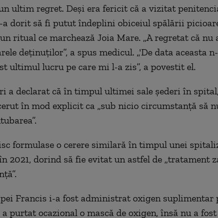
n ultim regret. Deşi era fericit că a vizitat penitenci
şi-a dorit să fi putut îndeplini obiceiul spălării picioar
, un ritual ce marchează Joia Mare. „A regretat că nu 
arele deţinuţilor”, a spus medicul. „'De data aceasta 
ost ultimul lucru pe care mi l-a zis”, a povestit el.
ri a declarat că în timpul ultimei sale şederi în spita
cerut în mod explicit ca „sub nicio circumstanţă să nu
ntubarea”.
sc formulase o cerere similară în timpul unei spitali
în 2021, dorind să fie evitat un astfel de „tratament 
nţă”.
Papei Francis i-a fost administrat oxigen suplimentar 
i a purtat ocazional o mască de oxigen, însă nu a fost