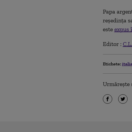
Papa argenti
reşedinţa s
este
expus î
Editor :
C.L
Etichete:
itali
Urmărește ș