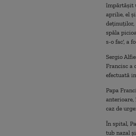
împărtăşit u
aprilie, el 
deţinuţilor
spăla picio
s-o fac', a f
Sergio Alfie
Francisc a 
efectuată i
Papa Franci
anterioare, 
caz de urge
În spital, 
tub nazal ş