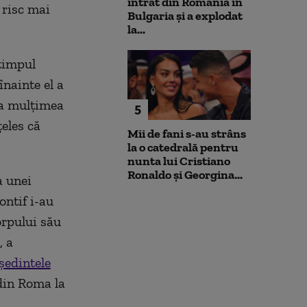
intrat din România în
 risc mai
Bulgaria şi a explodat
la...
 timpul
înainte el a
ta mulţimea
5
eles că
Mii de fani s-au strâns
la o catedrală pentru
nunta lui Cristiano
Ronaldo şi Georgina...
a unei
ontif i-au
orpului său
, a
şedintele
 din Roma la