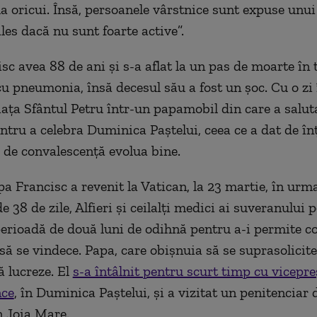
a oricui. Însă, persoanele vârstnice sunt expuse unui
les dacă nu sunt foarte active”.
sc avea 88 de ani şi s-a aflat la un pas de moarte în
cu pneumonia, însă decesul său a fost un şoc. Cu o zi 
iaţa Sfântul Petru într-un papamobil din care a salu
ntru a celebra Duminica Paştelui, ceea ce a dat de înţ
 de convalescenţă evolua bine.
a Francisc a revenit la Vatican, la 23 martie, în urm
de 38 de zile, Alfieri şi ceilalţi medici ai suveranului p
perioadă de două luni de odihnă pentru a-i permite c
să se vindece. Papa, care obişnuia să se suprasolicite
ă lucreze. El
s-a întâlnit pentru scurt timp cu vicepre
ce
, în Duminica Paştelui, şi a vizitat un penitenciar
în Joia Mare.