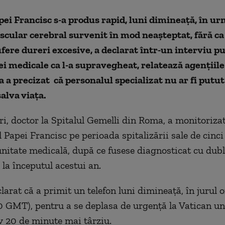
ei Francisc s-a produs rapid, luni dimineaţă, în u
scular cerebral survenit în mod neaşteptat, fără c
ufere dureri excesive, a declarat într-un interviu pub
ei medicale ca l-a supravegheat, relatează agenţiile
 a precizat că personalul specializat nu ar fi putut
salva viaţa.
eri, doctor la Spitalul Gemelli din Roma, a monitoriza
 Papei Francisc pe perioada spitalizării sale de cinc
unitate medicală, după ce fusese diagnosticat cu dub
la începutul acestui an.
clarat că a primit un telefon luni dimineaţă, în jurul o
0 GMT), pentru a se deplasa de urgenţă la Vatican un
 20 de minute mai târziu.