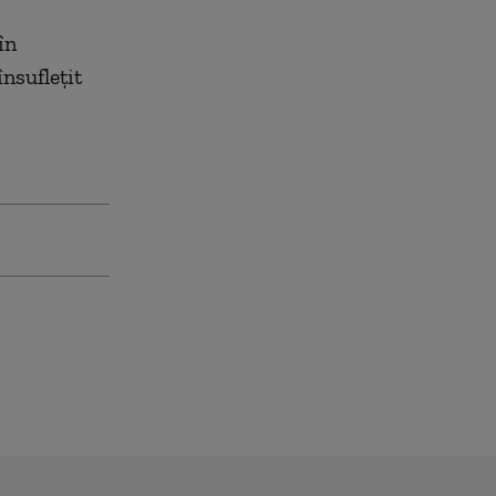
în
nsufleţit