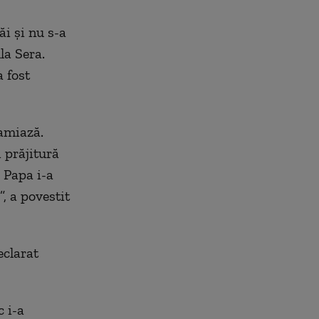
ăi şi nu s-a
la Sera.
 fost
amiază.
i prăjitură
 Papa i-a
, a povestit
eclarat
c i-a