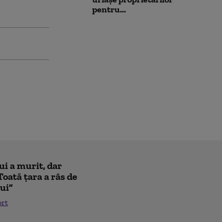
pentru...
ui a murit, dar
Toată țara a râs de
lui”
ort