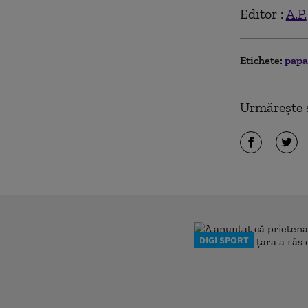
Editor :
A.P.
Etichete:
papa
Urmărește ș
DIGI SPORT