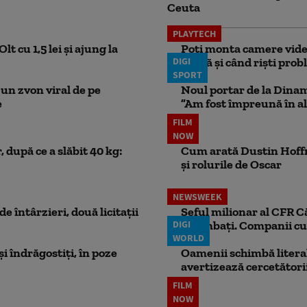
Ceuta
PLAYTECH
lt cu 1,5 lei și ajung la
Poți monta camere video
DIGI
probă și când riști pro
SPORT
un zvon viral de pe
Noul portar de la Dinam
e
”Am fost împreună în al
FILM
NOW
 după ce a slăbit 40 kg:
Cum arată Dustin Hoffma
și rolurile de Oscar
NEWSWEEK
e întârzieri, două licitații
Șeful milionar al CFR Căl
DIGI
schimbați. Companii cu 
WORLD
i îndrăgostiți, în poze
Oamenii schimbă literal
avertizează cercetători
FILM
NOW