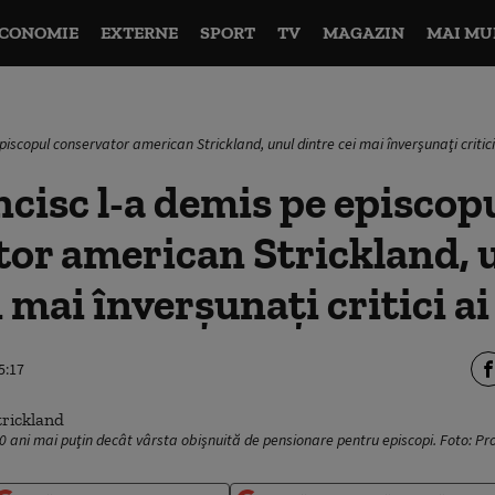
CONOMIE
EXTERNE
SPORT
TV
MAGAZIN
MAI MU
iscopul conservator american Strickland, unul dintre cei mai înverşunaţi critici
cisc l-a demis pe episcop
or american Strickland, 
 mai înverşunaţi critici ai
5:17
10 ani mai puţin decât vârsta obişnuită de pensionare pentru episcopi. Foto: Pr