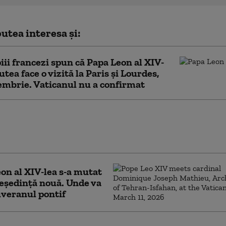
utea interesa și:
iii francezi spun că Papa Leon al XIV-
utea face o vizită la Paris și Lourdes,
embrie. Vaticanul nu a confirmat
e Papa Leon al XIV-lea despre măsura
rancisc de a oferi binecuvântări cuplurilor
aşi sex
on al XIV-lea s-a mutat
reședință nouă. Unde va
uveranul pontif