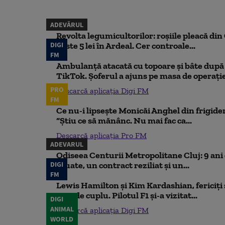
ADEVĂRUL
Revolta legumicultorilor: roșiile pleacă din O
DIGI
peste 5 lei în Ardeal. Cer controale...
FM
Ambulanță atacată cu topoare și bâte după 
TikTok. Șoferul a ajuns pe masa de operați
PRO
Descarcă aplicația Digi FM
FM
Ce nu-i lipsește Monicăi Anghel din frigider,
“Știu ce să mănânc. Nu mai fac ca...
Descarcă aplicația Pro FM
ADEVARUL
Odiseea Centurii Metropolitane Cluj: 9 ani d
DIGI
eșuate, un contract reziliat și un...
FM
Lewis Hamilton și Kim Kardashian, fericiți ș
rare de cuplu. Pilotul F1 și-a vizitat...
DIGI
ANIMAL
Descarcă aplicația Digi FM
WORLD