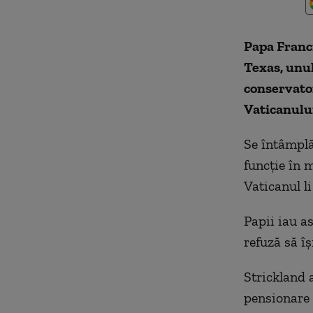
Papa Franci
Texas, unul
conservator
Vaticanulu
Se întâmplă
funcţie în m
Vaticanul li
Papii iau a
refuză să îş
Strickland 
pensionare 