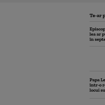
Te-ar p
Episcop
lea ar p
în sept
Ce spun
Papei F
de acel
Papa Le
într-o 
locui s