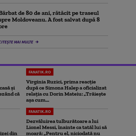
Bărbat de 80 de ani, rătăcit pe traseul
spre Moldoveanu. A fost salvat după 8
ore
CITEȘTE MAI MULTE
FANATIK.RO
Virginia Ruzici, prima reacție
casă și
după ce Simona Halep a oficializat
rezând că
relația cu Dorin Mateiu: „Trăiește
așa cum...
FANATIK.RO
Dezvăluirea tulburătoare a lui
Lionel Messi, înainte ca tatăl lui să
izei din
moară: „Pentru el, niciodată nu