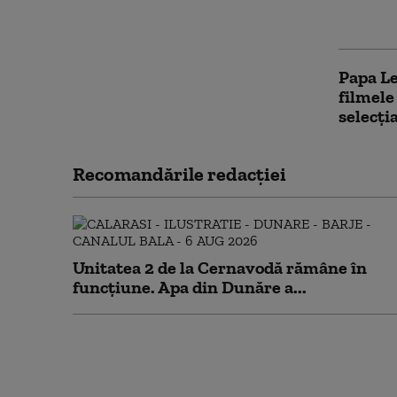
Papa Fr
cumpăr
Papa Le
filmele
selecți
Recomandările redacţiei
Unitatea 2 de la Cernavodă rămâne în
funcțiune. Apa din Dunăre a...