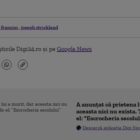
 francisc
joseph strickland
tirile Digi24.ro și pe
Google News
A anunțat că prietena l
aceasta nici nu exista. 
el: ”Escrocheria secolu
Descarcă aplicația Digi Sp