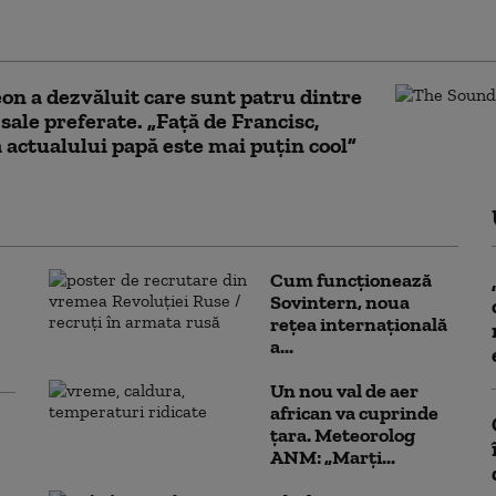
ancisc a lăsat fonduri în testamentul său pentru
area de ambulanțe pentru Ucraina
on a dezvăluit care sunt patru dintre
 sale preferate. „Față de Francisc,
a actualului papă este mai puțin cool”
Cum funcționează
Sovintern, noua
rețea internațională
a...
Un nou val de aer
african va cuprinde
țara. Meteorolog
ANM: „Marți...