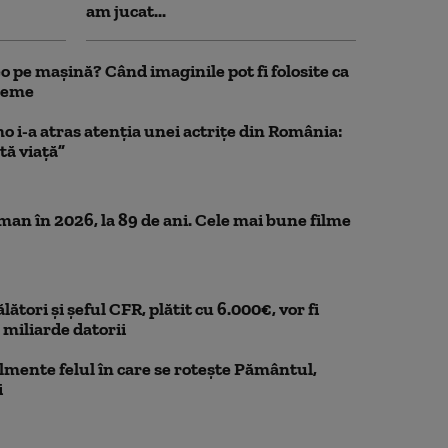
am jucat...
 pe mașină? Când imaginile pot fi folosite ca
bleme
o i-a atras atenția unei actrițe din România:
tă viață”
n în 2026, la 89 de ani. Cele mai bune filme
ători și șeful CFR, plătit cu 6.000€, vor fi
miliarde datorii
mente felul în care se rotește Pământul,
i