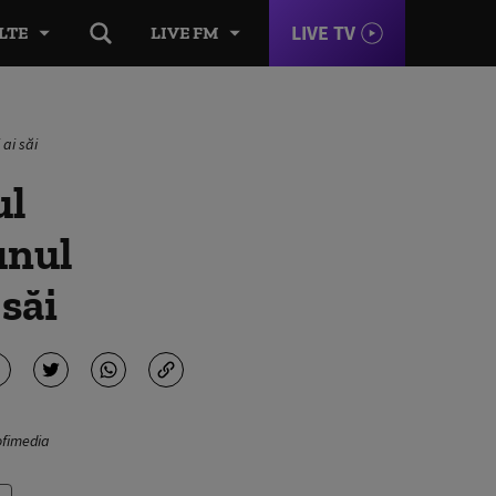
LIVE TV
LTE
LIVE FM
 ai săi
ul
unul
 săi
ofimedia