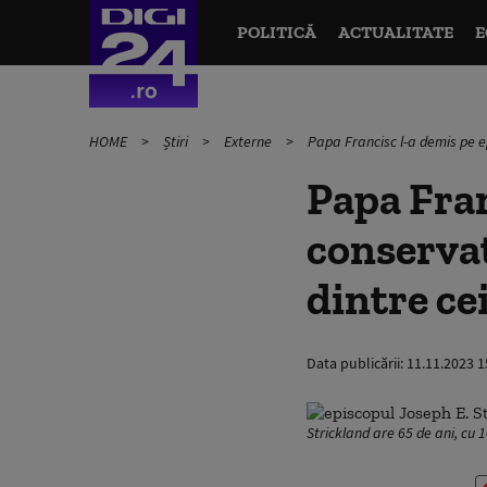
POLITICĂ
ACTUALITATE
E
HOME
Știri
Externe
Papa Francisc l-a demis pe ep
Papa Fran
conservat
dintre cei
Data publicării:
11.11.2023 1
Strickland are 65 de ani, cu 