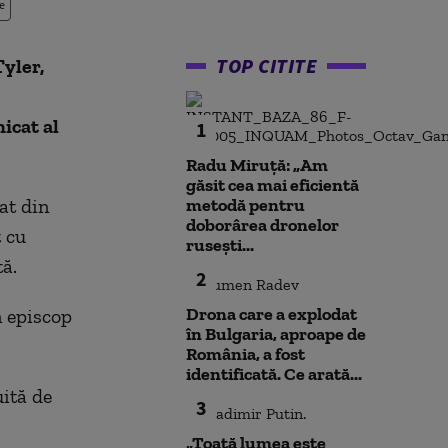
e
TOP CITITE
Tyler,
icat al
1
Radu Miruță: „Am
găsit cea mai eficientă
at din
metodă pentru
doborârea dronelor
t cu
rusești...
tă.
2
Drona care a explodat
n episcop
în Bulgaria, aproape de
România, a fost
identificată. Ce arată...
uită de
3
„Toată lumea este