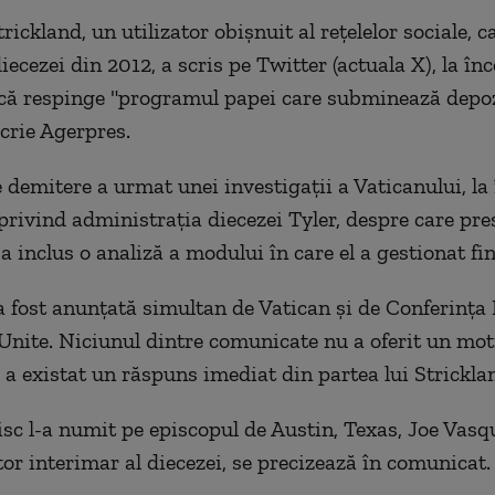
rickland, un utilizator obişnuit al reţelelor sociale, c
iecezei din 2012, a scris pe Twitter (actuala X), la în
 că respinge "programul papei care subminează depoz
scrie Agerpres.
 demitere a urmat unei investigaţii a Vaticanului, la
 privind administraţia diecezei Tyler, despre care pre
 a inclus o analiză a modului în care el a gestionat fin
 fost anunţată simultan de Vatican şi de Conferinţa
 Unite. Niciunul dintre comunicate nu a oferit un mot
 a existat un răspuns imediat din partea lui Strickla
sc l-a numit pe episcopul de Austin, Texas, Joe Vasq
or interimar al diecezei, se precizează în comunicat.