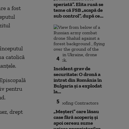
speriată”. Elita rusă se
are a fost
teme că FSB „scapă de
sub control”, după ce...
ceputul
itul
 începutul
sa catolică
4
anţele.
Incident grav de
securitate: O dronă a
 Episcopală
intrat din România în
Bulgaria şi a explodat
iv pentru
la...
nd.
5
uez, drept
„Meșteri” care lăsau
case fără acoperiș și
apoi cereau sume
uriașe proprietarilor