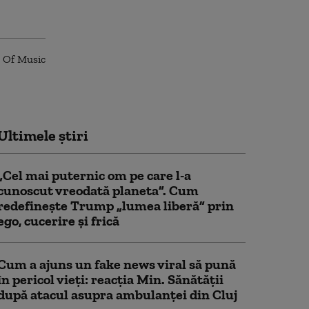
Ultimele știri
„Cel mai puternic om pe care l-a
cunoscut vreodată planeta”. Cum
redefinește Trump „lumea liberă” prin
ego, cucerire și frică
Cum a ajuns un fake news viral să pună
în pericol vieți: reacția Min. Sănătății
după atacul asupra ambulanței din Cluj