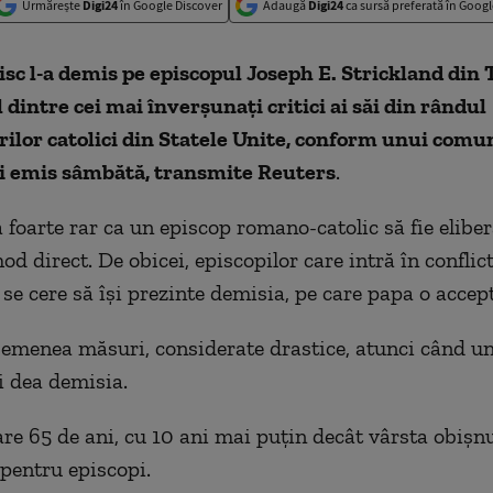
Urmărește
Digi24
în Google Discover
Adaugă
Digi24
ca sursă preferată în Googl
sc l-a demis pe episcopul Joseph E. Strickland din 
 dintre cei mai înverşunaţi critici ai săi din rândul
ilor catolici din Statele Unite, conform unui comun
i emis sâmbătă, transmite Reuters
.
 foarte rar ca un episcop romano-catolic să fie eliber
od direct. De obicei, episcopilor care intră în conflic
 se cere să îşi prezinte demisia, pe care papa o accep
semenea măsuri, considerate drastice, atunci când u
i dea demisia.
are 65 de ani, cu 10 ani mai puţin decât vârsta obişn
pentru episcopi.