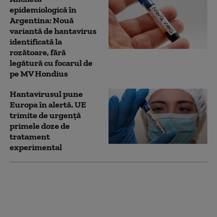
epidemiologică în
Argentina: Nouă
variantă de hantavirus
identificată la
rozătoare, fără
legătură cu focarul de
pe MV Hondius
Hantavirusul pune
Europa în alertă. UE
trimite de urgență
primele doze de
tratament
experimental
Căpitanul navei
afectate de focarul de
hantavirus va putea, în
sfârşit, să părăsească