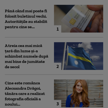
Până când mai poate fi
folosit buletinul vechi.
Autoritățile au stabilit
pentru cine se...
1
A treia cea mai mică
țară din lume și-a
schimbat numele după
mai bine de jumătate
2
de secol
Cine este românca
Alecsandra Drăgoi,
tânăra care a realizat
fotografia oficială a
3
noului...