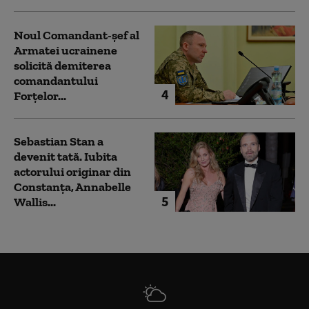
Noul Comandant-șef al
Armatei ucrainene
solicită demiterea
comandantului
4
Forțelor...
Sebastian Stan a
devenit tată. Iubita
actorului originar din
Constanța, Annabelle
5
Wallis...