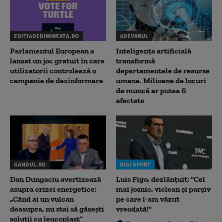
EDITIADEDIMINEATA.RO
ADEVARUL
Parlamentul European a
Inteligența artificială
lansat un joc gratuit în care
transformă
utilizatorii controlează o
departamentele de resurse
campanie de dezinformare
umane. Milioane de locuri
de muncă ar putea fi
afectate
GANDUL.RO
DIGI SPORT
Dan Dungaciu avertizează
Luis Figo, dezlănțuit: "Cel
asupra crizei energetice:
mai josnic, viclean și parșiv
„Când ai un vulcan
pe care l-am văzut
deasupra, nu stai să găsești
vreodată!"
soluții cu leucoplast”