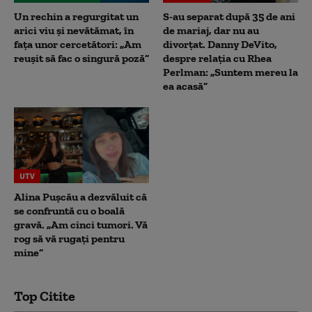
Un rechin a regurgitat un
S-au separat după 35 de ani
arici viu și nevătămat, în
de mariaj, dar nu au
fața unor cercetători: „Am
divorțat. Danny DeVito,
reușit să fac o singură poză”
despre relația cu Rhea
Perlman: „Suntem mereu la
ea acasă”
UTV
Alina Pușcău a dezvăluit că
se confruntă cu o boală
gravă. „Am cinci tumori. Vă
rog să vă rugați pentru
mine”
Top Citite