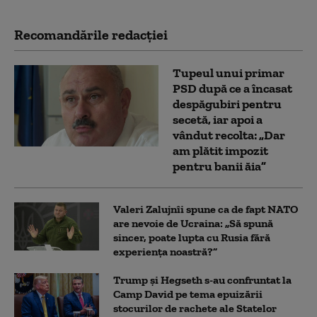
Recomandările redacţiei
Tupeul unui primar
PSD după ce a încasat
despăgubiri pentru
secetă, iar apoi a
vândut recolta: „Dar
am plătit impozit
pentru banii ăia”
Valeri Zalujnîi spune ca de fapt NATO
are nevoie de Ucraina: „Să spună
sincer, poate lupta cu Rusia fără
experiența noastră?”
Trump şi Hegseth s-au confruntat la
Camp David pe tema epuizării
stocurilor de rachete ale Statelor