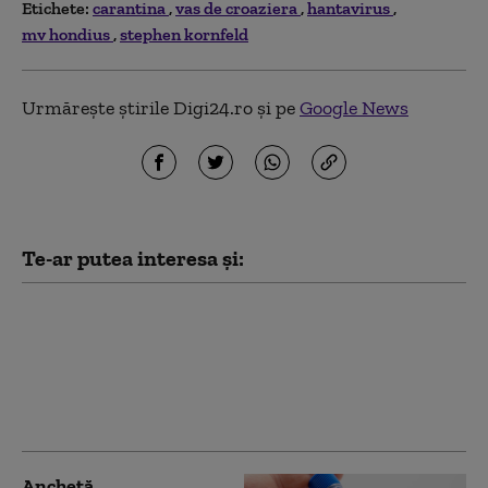
Etichete:
carantina
vas de croaziera
hantavirus
mv hondius
stephen kornfeld
Urmărește știrile Digi24.ro și pe
Google News
Te-ar putea interesa și:
Anunțul OMS despre
focarul de hantavirus
de pe nava de croazieră
MV Hondius
Anchetă