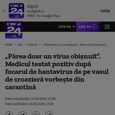
Digi24
VIEW
m.digi24.ro
FREE - In Google Play
LIVE TV
LIVE FM
HOME
Știri
Externe
„Părea doar un virus obișnuit”. Medicul testat pozitiv după focarul de hantavirus de pe vasul de croazieră vorbește din carantină
„Părea doar un virus obișnuit”.
Medicul testat pozitiv după
focarul de hantavirus de pe vasul
de croazieră vorbește din
carantină
Data actualizării:
14.05.2026 17:45
Data publicării:
14.05.2026 17:20