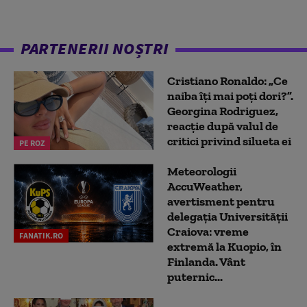
PARTENERII NOȘTRI
Cristiano Ronaldo: „Ce
naiba îți mai poți dori?”.
Georgina Rodriguez,
reacție după valul de
critici privind silueta ei
PE ROZ
Meteorologii
AccuWeather,
avertisment pentru
delegația Universității
Craiova: vreme
FANATIK.RO
extremă la Kuopio, în
Finlanda. Vânt
puternic...