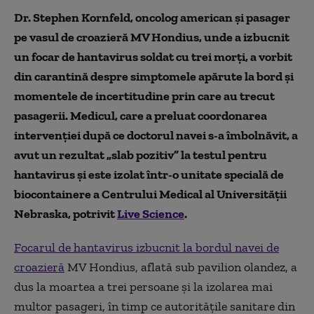
Dr. Stephen Kornfeld, oncolog american și pasager
pe vasul de croazieră MV Hondius, unde a izbucnit
un focar de hantavirus soldat cu trei morți, a vorbit
din carantină despre simptomele apărute la bord și
momentele de incertitudine prin care au trecut
pasagerii. Medicul, care a preluat coordonarea
intervenției după ce doctorul navei s-a îmbolnăvit, a
avut un rezultat „slab pozitiv” la testul pentru
hantavirus și este izolat într-o unitate specială de
biocontainere a Centrului Medical al Universității
Nebraska, potrivit
Live Science
.
Focarul de hantavirus izbucnit la bordul navei de
croazieră
MV Hondius, aflată sub pavilion olandez, a
dus la moartea a trei persoane și la izolarea mai
multor pasageri, în timp ce autoritățile sanitare din