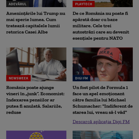
ADEVĂRUL
PLAYTECH
Amenințările lui Trump nu
De ce România nu poate fi
mai sperie lumea. Cum
apărată doar cu baze
tratează capitalele lumii
militare. Cele trei
retorica Casei Albe
autostrăzi care au devenit
esențiale pentru NATO
NEWSWEEK
DIGI FM
România poate ajunge
Un fost pilot de Formula 1
vineri în „junk”. Economist:
face un apel emoționant
Indexarea pensiilor ar
către familia lui Michael
putea fi anulată. Salariile,
Schumacher: "Indiferent de
reduse
starea lui, vreau să-l văd"
Descarcă aplicația Digi FM