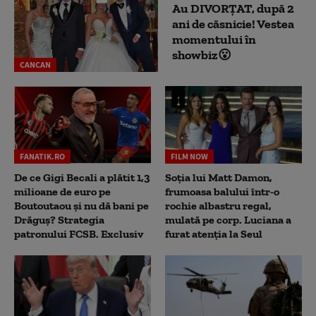
Au DIVORȚAT, după 2
ani de căsnicie! Vestea
momentului în
showbiz😮
CANCAN
FANATIK.RO
FILM NOW
De ce Gigi Becali a plătit 1,3
Soția lui Matt Damon,
milioane de euro pe
frumoasa balului într-o
Boutoutaou și nu dă bani pe
rochie albastru regal,
Drăguș? Strategia
mulată pe corp. Luciana a
patronului FCSB. Exclusiv
furat atenția la Seul