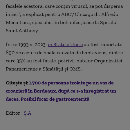
fecalele acestora, care conțin virusul, se pot dispersa
în aer”, a explicat pentru ABC7 Chicago dr. Alfredo
Mena Lora, specialist în boli infecțioase la Spitalul
Saint Anthony.
Între 1993 și 2023,
în Statele Unite
au fost raportate
890 de cazuri de boală cauzată de hantavirus, dintre
care 35% au fost fatale, potrivit datelor Organizației
Panamericane a Sănătății și OMS.
Citește și:
1.700 de persoane izolate pe un vas de
croazieră în Bordeaux, după ce s-a înregistrat un
deces. Posibil focar de gastroenterită
Editor :
Ș.A.