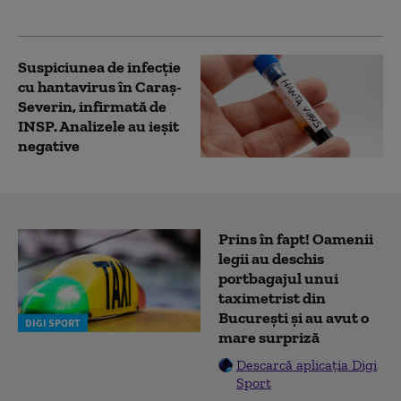
vasul. Anunțul OMS
Suspiciunea de infecţie
cu hantavirus în Caraş-
Severin, infirmată de
INSP. Analizele au ieşit
negative
Prins în fapt! Oamenii
legii au deschis
portbagajul unui
taximetrist din
București și au avut o
DIGI SPORT
mare surpriză
Descarcă aplicația Digi
Sport