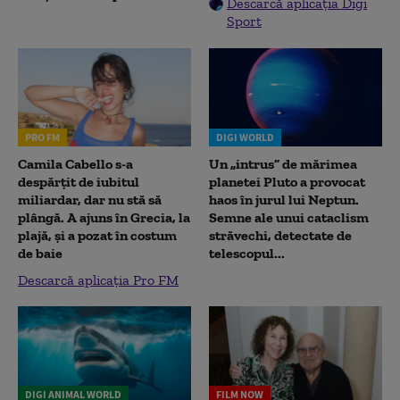
Descarcă aplicația Digi
Sport
PRO FM
DIGI WORLD
Camila Cabello s-a
Un „intrus” de mărimea
despărțit de iubitul
planetei Pluto a provocat
miliardar, dar nu stă să
haos în jurul lui Neptun.
plângă. A ajuns în Grecia, la
Semne ale unui cataclism
plajă, și a pozat în costum
străvechi, detectate de
de baie
telescopul...
Descarcă aplicația Pro FM
DIGI ANIMAL WORLD
FILM NOW