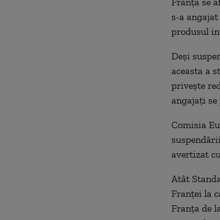
Franţa se a
s-a angajat
produsul int
Deşi suspen
aceasta a st
priveşte red
angajaţi se
Comisia Eur
suspendării
avertizat c
Atât Standa
Franţei la 
Franţa de l