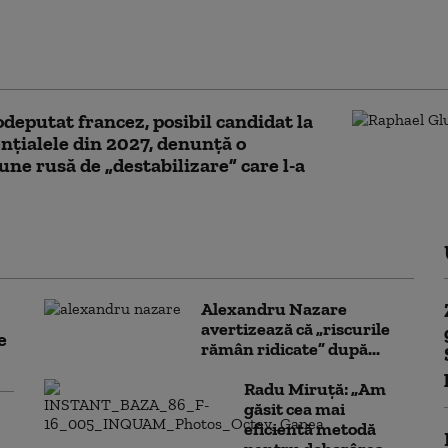
neri au fost împuşcați în sud-estul Franţei
șcă de asalt. Atacatorul a tras dintr-o
și a fugit
deputat francez, posibil candidat la
nțialele din 2027, denunţă o
une rusă de „destabilizare” care l-a
Alexandru Nazare
avertizează că „riscurile
e
rămân ridicate” după...
Radu Miruță: „Am
găsit cea mai
eficientă metodă