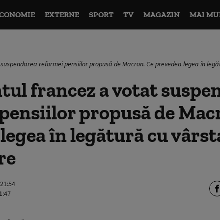
CONOMIE
EXTERNE
SPORT
TV
MAGAZIN
MAI MU
 suspendarea reformei pensiilor propusă de Macron. Ce prevedea legea în legă
ul francez a votat suspe
pensiilor propusă de Mac
legea în legătură cu vârst
re
 21:54
1:47