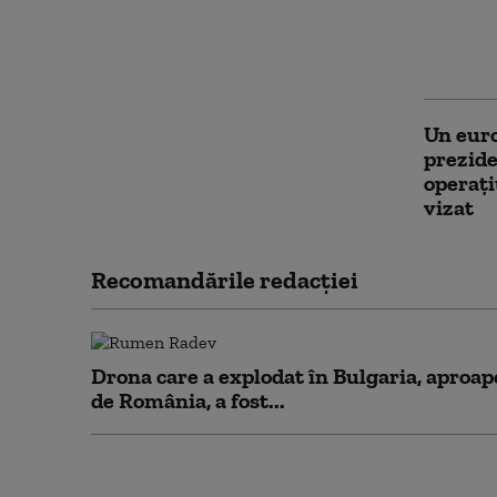
Şase ti
cu o pu
maşină 
Un euro
prezide
operaţi
vizat
Recomandările redacţiei
Drona care a explodat în Bulgaria, aproap
de România, a fost...