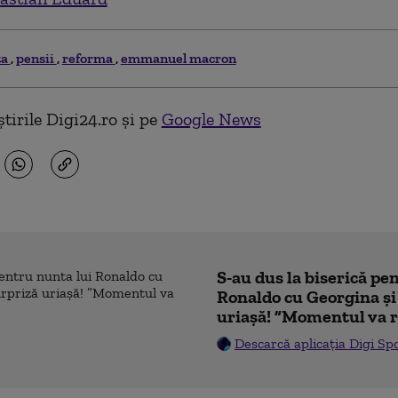
ta
pensii
reforma
emmanuel macron
tirile Digi24.ro și pe
Google News
S-au dus la biserică pe
Ronaldo cu Georgina și
uriașă! ”Momentul va r
Descarcă aplicația Digi Sp