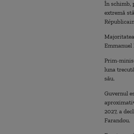
În schimb, 
extremă stâ
Républicain
Majoritatea
Emmanuel M
Prim-minist
luna trecut
său.
Guvernul es
aproximativ
2027, a decl
Farandou.