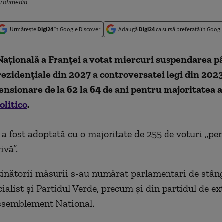
Profimedia
Urmărește
Digi24
în Google Discover
Adaugă
Digi24
ca sursă preferată în Googl
aţională a Franţei a votat miercuri suspendarea p
rezidenţiale din 2027 a controversatei legi din 2023
ensionare de la 62 la 64 de ani pentru majoritatea a
olitico
.
a fost adoptată cu o majoritate de 255 de voturi „pen
ivă”.
ţinătorii măsurii s-au numărat parlamentari de stân
cialist şi Partidul Verde, precum şi din partidul de e
ssemblement National.