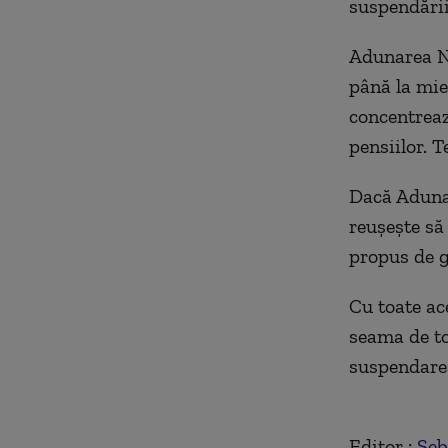
suspendării
Adunarea Na
până la miez
concentreaz
pensiilor. T
Dacă Adunar
reuşeşte să
propus de 
Cu toate ace
seama de to
suspendarea
Editor :
Seb