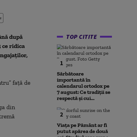
e
TOP CITITE
ână după
 ce ridica
ngajaţilor,
1
Sărbătoare
importantă în
tru” faţă de
calendarul ortodox pe
7 august: Ce tradiții se
respectă și cui...
ga din
2
xtremă
Viața pe Pământ ar fi
putut apărea de două