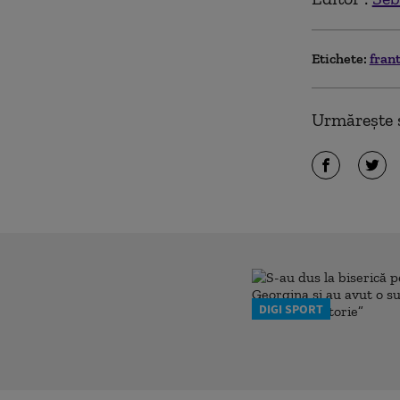
Etichete:
fran
Urmărește ș
DIGI SPORT