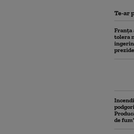
Te-ar p
Franţa 
tolera 
ingerin
prezide
Zeci de
„mascul
instiga
Incendi
podgori
Producă
de fum”