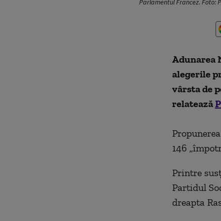
Parlamentul Francez. Foto: 
Adunarea N
alegerile p
vârsta de p
relatează
P
Propunerea 
146 „împotr
Printre sus
Partidul So
dreapta Ra