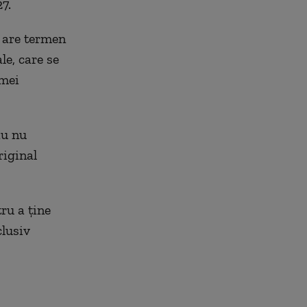
7.
 are termen
le, care se
rmei
au nu
riginal
tru a ţine
clusiv