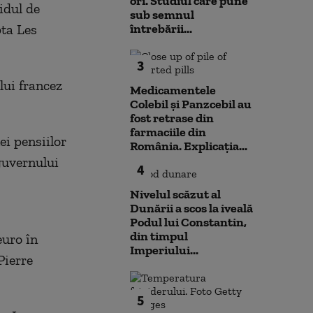
ori. Studiul care pune
idul de
sub semnul
pta Les
întrebării...
3
lui francez
Medicamentele
Colebil și Panzcebil au
fost retrase din
farmaciile din
i pensiilor
România. Explicația...
guvernului
4
Nivelul scăzut al
Dunării a scos la iveală
Podul lui Constantin,
din timpul
euro în
Imperiului...
Pierre
5