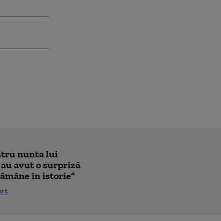
ntru nunta lui
 au avut o surpriză
ămâne în istorie”
ort