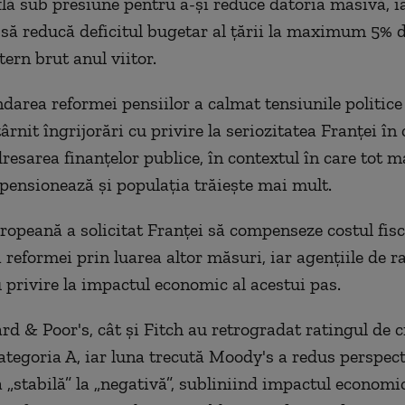
flă sub presiune pentru a-şi reduce datoria masivă, 
 să reducă deficitul bugetar al ţării la maximum 5% 
ern brut anul viitor.
darea reformei pensiilor a calmat tensiunile politice 
ârnit îngrijorări cu privire la seriozitatea Franţei în 
resarea finanţelor publice, în contextul în care tot m
 pensionează şi populaţia trăieşte mai mult.
opeană a solicitat Franţei să compenseze costul fisc
 reformei prin luarea altor măsuri, iar agenţiile de r
u privire la impactul economic al acestui pas.
rd & Poor's, cât şi Fitch au retrogradat ratingul de c
categoria A, iar luna trecută Moody's a redus perspec
a „stabilă” la „negativă”, subliniind impactul economi