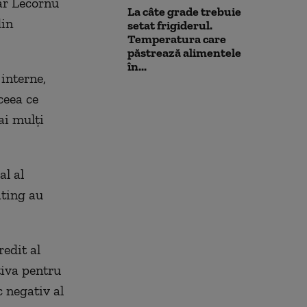
iar Lecornu
La câte grade trebuie
din
setat frigiderul.
Temperatura care
păstrează alimentele
în...
interne,
ceea ce
ai mulţi
al al
ating au
redit al
tiva pentru
c negativ al