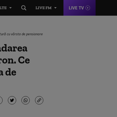
LIVE TV
LTE
LIVE FM
tură cu vârsta de pensionare
ndarea
ron. Ce
a de