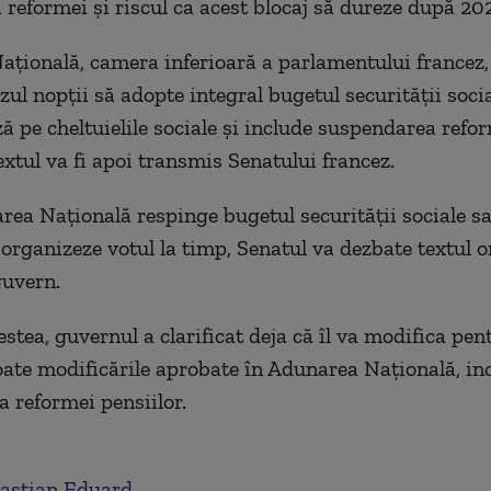
 reformei şi riscul ca acest blocaj să dureze după 202
ţională, camera inferioară a parlamentului francez,
ul nopţii să adopte integral bugetul securităţii socia
ă pe cheltuielile sociale şi include suspendarea refo
extul va fi apoi transmis Senatului francez.
ea Naţională respinge bugetul securităţii sociale s
 organizeze votul la timp, Senatul va dezbate textul o
guvern.
stea, guvernul a clarificat deja că îl va modifica pen
ate modificările aprobate în Adunarea Naţională, in
 reformei pensiilor.
astian Eduard