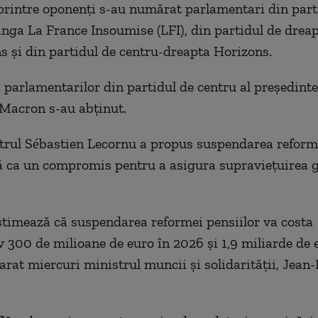
printre oponenţi s-au numărat parlamentari din part
nga La France Insoumise (LFI), din partidul de drea
s şi din partidul de centru-dreapta Horizons.
 parlamentarilor din partidul de centru al preşedinte
acron s-au abţinut.
rul Sébastien Lecornu a propus suspendarea reforme
ă ca un compromis pentru a asigura supravieţuirea 
timează că suspendarea reformei pensiilor va costa
 300 de milioane de euro în 2026 şi 1,9 miliarde de 
arat miercuri ministrul muncii şi solidarităţii, Jean-