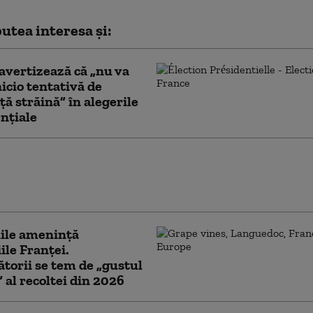
utea interesa și:
avertizează că „nu va
nicio tentativă de
ţă străină” în alegerile
nţiale
 bărbați de pe un grup online
inist” vor fi judecați în Franța pentru
re la ură împotriva femeilor
ile amenință
ile Franței.
torii se tem de „gustul
 al recoltei din 2026