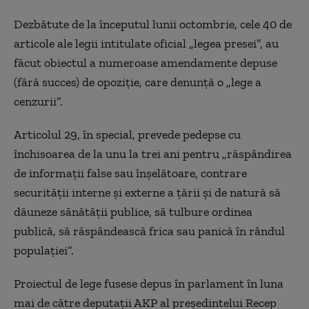
Dezbătute de la începutul lunii octombrie, cele 40 de
articole ale legii intitulate oficial „legea presei”, au
făcut obiectul a numeroase amendamente depuse
(fără succes) de opoziţie, care denunţă o „lege a
cenzurii”.
Articolul 29, în special, prevede pedepse cu
închisoarea de la unu la trei ani pentru „răspândirea
de informaţii false sau înşelătoare, contrare
securităţii interne şi externe a ţării şi de natură să
dăuneze sănătăţii publice, să tulbure ordinea
publică, să răspândească frica sau panică în rândul
populaţiei”.
Proiectul de lege fusese depus în parlament în luna
mai de către deputaţii AKP al preşedintelui Recep