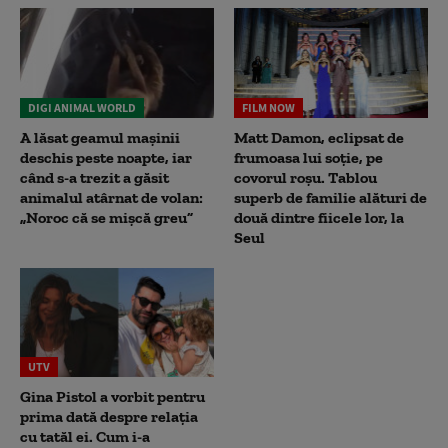
DIGI ANIMAL WORLD
FILM NOW
A lăsat geamul mașinii
Matt Damon, eclipsat de
deschis peste noapte, iar
frumoasa lui soție, pe
când s-a trezit a găsit
covorul roșu. Tablou
animalul atârnat de volan:
superb de familie alături de
„Noroc că se mișcă greu”
două dintre fiicele lor, la
Seul
UTV
Gina Pistol a vorbit pentru
prima dată despre relația
cu tatăl ei. Cum i-a