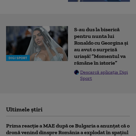
S-au dus la biserică
pentru nunta lui
Ronaldo cu Georgina și
au avut o surpriză
uriașă! ”Momentul va
DIGI SPORT
rămâne în istorie”
Descarcă aplicația Digi
Sport
Ultimele știri
Prima reacție a MAE după ce Bulgaria a anunţat că o
dronă venind dinspre România a explodat în spaţiul