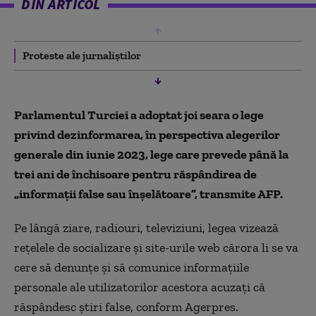
DIN ARTICOL
Proteste ale jurnaliștilor
Parlamentul Turciei a adoptat joi seara o lege
privind dezinformarea, în perspectiva alegerilor
generale din iunie 2023, lege care prevede până la
trei ani de închisoare pentru răspândirea de
„informaţii false sau înşelătoare”, transmite AFP.
Pe lângă ziare, radiouri, televiziuni, legea vizează
reţelele de socializare şi site-urile web cărora li se va
cere să denunţe şi să comunice informaţiile
personale ale utilizatorilor acestora acuzaţi că
răspândesc ştiri false, conform Agerpres.