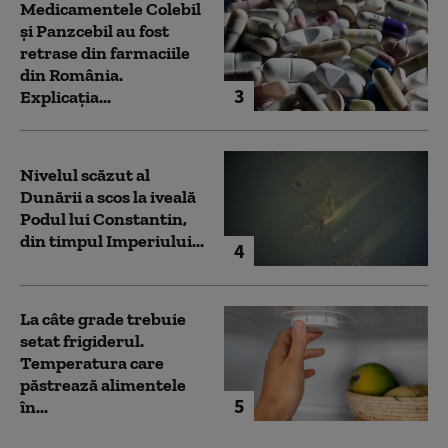
Medicamentele Colebil
și Panzcebil au fost
retrase din farmaciile
din România.
3
Explicația...
Nivelul scăzut al
Dunării a scos la iveală
Podul lui Constantin,
din timpul Imperiului...
4
La câte grade trebuie
setat frigiderul.
Temperatura care
păstrează alimentele
5
în...