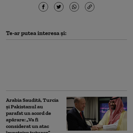
Te-ar putea interesa și:
Cât a plătit Radu
Miruță pentru vacanța
din Turcia: „Până și
părinții mei au crezut
povestea cu suma de
15.000 de euro”
Arabia Saudită, Turcia
și Pakistanul au
parafat un acord de
apărare: „Va fi
considerat un atac
împotriva tuturor”