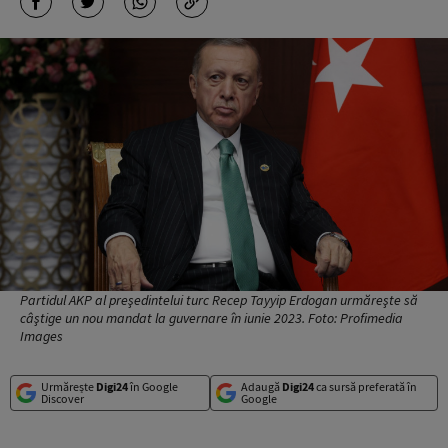
Partidul AKP al preşedintelui turc Recep Tayyip Erdogan urmăreşte să
câştige un nou mandat la guvernare în iunie 2023. Foto: Profimedia
Images
Urmărește
Digi24
în Google
Adaugă
Digi24
ca sursă preferată în
Discover
Google