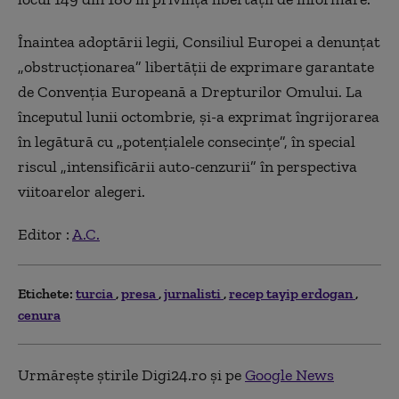
Înaintea adoptării legii, Consiliul Europei a denunţat
„obstrucţionarea” libertăţii de exprimare garantate
de Convenţia Europeană a Drepturilor Omului. La
începutul lunii octombrie, şi-a exprimat îngrijorarea
în legătură cu „potenţialele consecinţe”, în special
riscul „intensificării auto-cenzurii” în perspectiva
viitoarelor alegeri.
Editor :
A.C.
Etichete:
turcia
presa
jurnalisti
recep tayip erdogan
cenura
Urmărește știrile Digi24.ro și pe
Google News