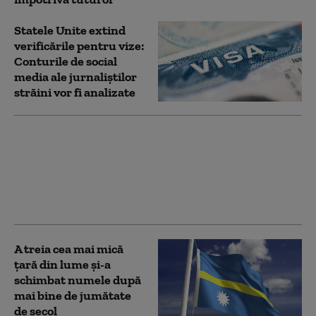
Statele Unite extind
verificările pentru vize:
Conturile de social
media ale jurnaliștilor
străini vor fi analizate
Trei persoane au fost
trimise în judecată
după ce au adus în
România arme letale
cumpărate din Turcia
A treia cea mai mică
țară din lume și-a
schimbat numele după
mai bine de jumătate
de secol