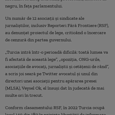
negru, în faţa parlamentului.
Un număr de 12 asociaţii şi sindicate ale
jurnaliştilor, inclusiv Reporteri Fără Frontiere (RSF),
au denunţat proiectul de lege, criticând o încercare
de cenzură din partea guvernului.
„Turcia intră într-o perioadă dificilă: toată lumea va
fi afectată de această lege”, „opoziţia, ONG-urile,
asociaţiile de avocaţi, jurnaliştii şi cetăţenii de rând”,
a scris joi seară pe Twitter avocatul şi unul din
directori unei asociaţii pentru apărarea presei
(MLSA), Veysel Ok, el însuşi dat în judecată de mai
multe ori în trecut.
Conform clasamentului RSF, în 2022 Turcia ocupă
locul 149 din 180 în privinţa libertăţii de informare.