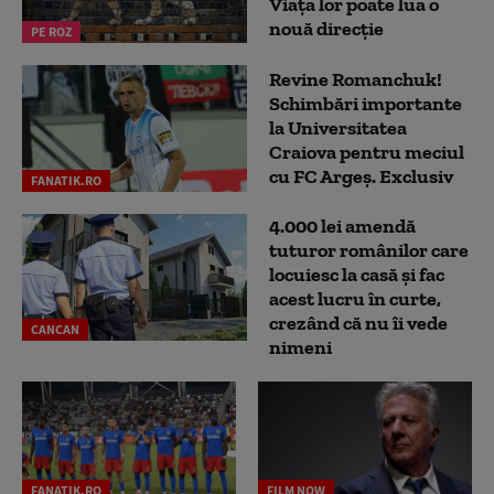
Viața lor poate lua o
nouă direcție
PE ROZ
Revine Romanchuk!
Schimbări importante
la Universitatea
Craiova pentru meciul
cu FC Argeş. Exclusiv
FANATIK.RO
4.000 lei amendă
tuturor românilor care
locuiesc la casă și fac
acest lucru în curte,
crezând că nu îi vede
CANCAN
nimeni
FANATIK.RO
FILM NOW