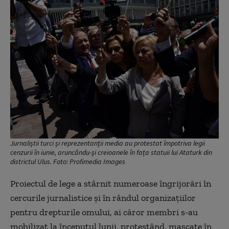
Jurnaliștii turci și reprezentanții media au protestat împotriva legii
cenzurii în iunie, aruncându-și creioanele în fața statuii lui Ataturk din
districtul Ulus. Foto: Profimedia Images
Proiectul de lege a stârnit numeroase îngrijorări în
cercurile jurnalistice şi în rândul organizaţiilor
pentru drepturile omului, ai căror membri s-au
mobilizat la începutul lunii, protestând, mascate în