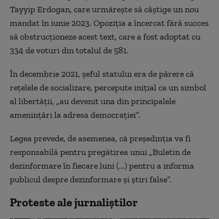
Tayyip Erdogan, care urmăreşte să câştige un nou
mandat în iunie 2023. Opoziţia a încercat fără succes
să obstrucţioneze acest text, care a fost adoptat cu
334 de voturi din totalul de 581.
În decembrie 2021, şeful statului era de părere că
reţelele de socializare, percepute iniţial ca un simbol
al libertăţii, „au devenit una din principalele
ameninţări la adresa democraţiei”.
Legea prevede, de asemenea, că preşedinţia va fi
responsabilă pentru pregătirea unui „Buletin de
dezinformare în fiecare luni (...) pentru a informa
publicul despre dezinformare şi ştiri false”.
Proteste ale jurnaliștilor