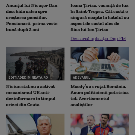
Anunțul lui Nicușor Dan
Ioana Țiriac, vacanță de lux
deschide calea spre
în Saint-Tropez. Cât costă o
creșterea pensiilor.
singură noapte la hotelul cu
Pensionarii, prima veste
aspect de castel ales de
bună după 2 ani
fiica lui Ion Țiriac
Descarcă aplicația Digi FM
EDITIADEDIMINEATA.RO
ADEVARUL
Niciun stat nu a activat
Moody’s a cruțat România.
mecanismul UE anti-
Acum politicienii pot strica
dezinformare în timpul
tot. Avertismentul
crizei din Ceuta
analiștilor