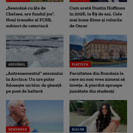
„Seamănă cu ăla de
Cum arată Dustin Hoffman
Chelsea, are fundul jos”.
în 2026, la 89 de ani. Cele
Noul transfer al FCSB,
mai bune filme și rolurile
subiect de caterincă
de Oscar
ADEVĂRUL
PLAYTECH
„Antrenamentul” sezonului
Facultatea din România la
în Arctica: Un urs polar
care nu mai vrea nimeni să
folosește un bloc de gheață
înveţe. A pierdut aproape
pe post de halteră
jumătate din studenţi
NEWSWEEK
DIGI FM