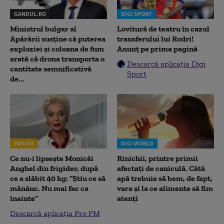
GANDUL.RO
DIGI SPORT
Ministrul bulgar al
Lovitură de teatru în cazul
Apărării susține că puterea
transferului lui Rodri!
exploziei și coloana de fum
Anunț pe prima pagină
arată că drona transporta o
Descarcă aplicația Digi
cantitate semnificativă
Sport
de...
PRO FM
DIGI WORLD
Ce nu-i lipsește Monicăi
Rinichii, printre primii
Anghel din frigider, după
afectați de caniculă. Câtă
ce a slăbit 40 kg: “Știu ce să
apă trebuie să bem, de fapt,
mănânc. Nu mai fac ca
vara și la ce alimente să fim
înainte”
atenți
Descarcă aplicația Pro FM