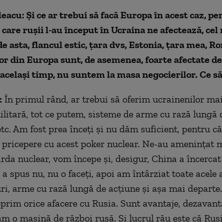
leacu: Și ce ar trebui să facă Europa în acest caz, pe
 care rușii l-au început în Ucraina ne afectează, cel
de asta, flancul estic, țara dvs, Estonia, țara mea, R
lor din Europa sunt, de asemenea, foarte afectate d
n același timp, nu suntem la masa negocierilor. Ce s
:
În primul rând, ar trebui să oferim ucrainenilor ma
ilitară, tot ce putem, sisteme de arme cu rază lungă 
tc. Am fost prea înceţi și nu dăm suficient, pentru că
 pricepere cu acest poker nuclear. Ne-au ameninţat 
a nuclear, vom începe și, desigur, China a încercat
 a spus nu, nu o faceți, apoi am întârziat toate acele
ri, arme cu rază lungă de acţiune și așa mai departe. 
oprim orice afacere cu Rusia. Sunt avantaje, dezavanta
m o mașină de război rusă. Și lucrul rău este că Rusi