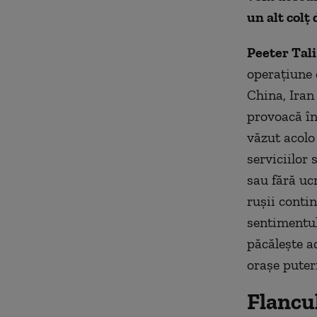
un alt colț 
Peeter Tali
operațiune 
China, Iran
provoacă în
văzut acolo
serviciilor 
sau fără uc
rușii conti
sentimentul
păcăleşte a
orașe puter
Flancul