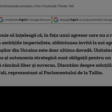
 Parlamentului estonian. Foto: Facebook/ Peeter Tali
Urmărește
Digi24
în Google Discover
Adaugă
Digi24
ca sursă preferată în Googl
uie să înțeleagă că, în fața unui agresor care nu a
a ambițiile imperialiste, slăbiciunea invită la noi ag
şilor din Ucraina este doar ultima dovadă. Unitatea
a și autonomia strategică sunt obligații pentru un
ă rămână liber și suveran. Discutăm despre soluţiil
ali, reprezentant al Parlamentului de la Tallin.