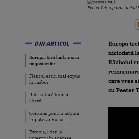
Peeter Tali, reprezentant al
DIN ARTICOL
Europa treb
niciodată l
Europa, fără loc la masa
Războiul ru
negocierilor
reînarmare
Flancul estic, mai expus
care vrea s
în război
cu Peeter T
Rusia atacă lumea
liberă
Consens pentru acțiuni
împotriva Rusiei
Estonia, lider la
investiții în apărare