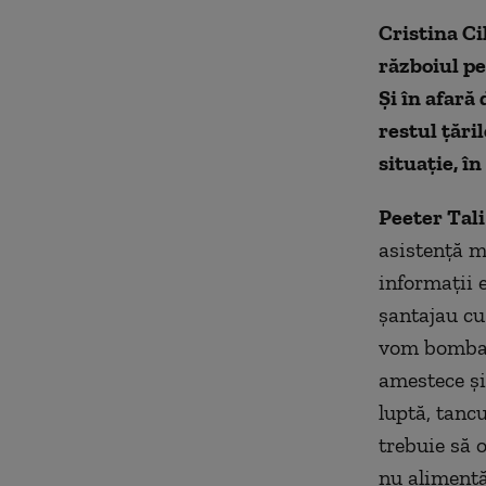
Cristina Ci
războiul pe
Și în afară 
restul țări
situație, î
Peeter Tali
asistență m
informaţii e
șantajau cu
vom bombard
amestece și
luptă, tancu
trebuie să 
nu alimentă