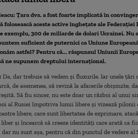
leacu: Ţara dvs. a fost foarte implicată în convinge
 folosească aceste active înghețate ale Federației 
de exemplu, 300 de miliarde de dolari Ucrainei. Nu a
 suntem suficient de puternici ca Uniune Europeană
onăm astfel? Pentru că... răspunsul Uniunii Europe
 să ne supunem dreptului internațional.
:
Da, dar trebuie să vedem și fluxurile. Iar unele țări
rcă, de asemenea, să revină la afacerile obişnuite, da
eșită. Să fiu sincer, nu este doar un război al unui s
oi al Rusiei împotriva lumii libere și vizează pilonii
oastre libere, care sunt libertatea de exprimare, atac
liber și încearcă să creeze identități care arată ca fi
, dar nu sunt așa, pentru că din punctul de vedere al 