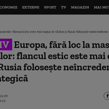
CONOMIE
EXTERNE
SPORT
TV
MAGAZIN
MAI MU
cierilor: flancul estic este mai expus la război și Rusia folosește neîncredere
IV
Europa, fără loc la ma
lor: flancul estic este mai
 Rusia folosește neîncrede
ategică
 12:29
2:13