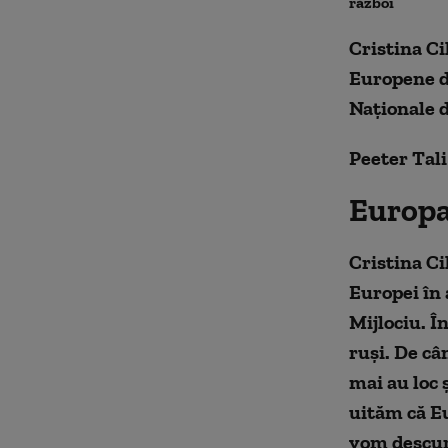
război
Cristina Ci
Europene d
Naționale d
Peeter Tali
Europa,
Cristina Ci
Europei în 
Mijlociu. Î
ruși. De câ
mai au loc 
uităm că Eu
vom descur