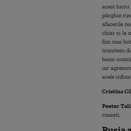
acest lucru
pârghie rus
afacerile no
chiar și la 
fim mai hotă
trimitem di
banii contri
iar agresor
acele infras
Cristina Ci
Peeter Tali
rusești.
Rusia 