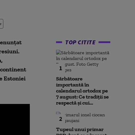
e
TOP CITITE
 renunțat
resiuni.
,
1
 continent
e Estoniei
Sărbătoare
importantă în
calendarul ortodox pe
7 august: Ce tradiții se
respectă și cui...
2
Tupeul unui primar