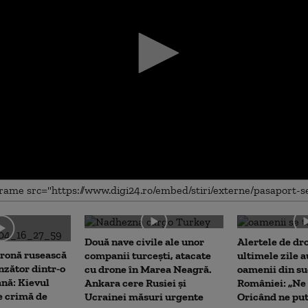
me
Două nave civile ale unor
Alertele de dr
dronă rusească
companii turcești, atacate
ultimele zile a
nzător dintr-o
cu drone în Marea Neagră.
oamenii din su
ană: Kievul
Ankara cere Rusiei și
României: „Ne 
e crimă de
Ucrainei măsuri urgente
Oricând ne pu