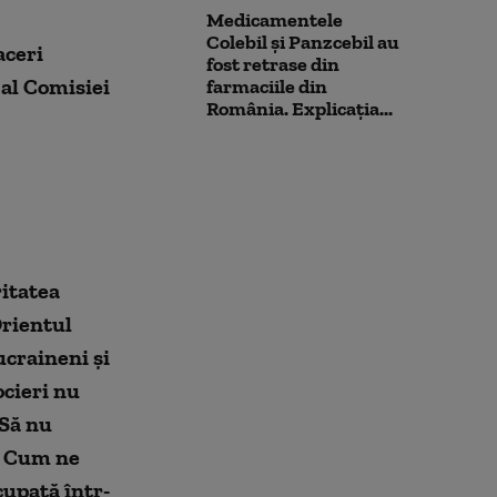
Medicamentele
Colebil și Panzcebil au
aceri
fost retrase din
al Comisiei
farmaciile din
România. Explicația...
itatea
Orientul
ucraineni și
ocieri nu
 Să nu
. Cum ne
upată într-