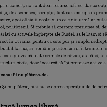
 prin comerț, nu sunt doar resurse ieftine, dar ce obț
ă și, de asemenea, corupție, fapt care corupe în prim
astre, apoi oficialii noștri și în cele din urmă ar put
noi, politicienii. Și trebuie să creștem presiunea și, de
râți cu activele înghețate ale Rusiei, să le luăm și să
rect în Ucraina, pentru că este pur și simplu nedrep
buabililor noștri, români și estonieni și îi trimitem 
ul care provoacă toate crimele de război, atacând, te
tructuri civile, doar încearcă să îşi protejeze activele
leacu: Ei nu plătesc, da.
:
Și nu plătesc, nici nu se opresc operațiunile de petro
atacă lumea liberă