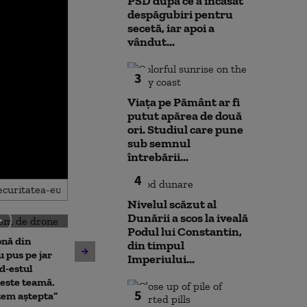
PSD după ce a încasat
despăgubiri pentru
secetă, iar apoi a
vândut...
3
Viața pe Pământ ar fi
putut apărea de două
ori. Studiul care pune
sub semnul
întrebării...
4
Nivelul scăzut al
Dunării a scos la iveală
Podul lui Constantin,
onă din
Emil Boc, primarul Clujului,
din timpul
Nuclearelectri
u pus pe jar
prezintă leacul pentru
Imperiului...
putem câștiga 
d-estul
mahmureală după o noapte
zile”. Ce se va
este teamă.
de festival: „Uitați de cafea”
5
reactorul 2 de
tem aștepta”