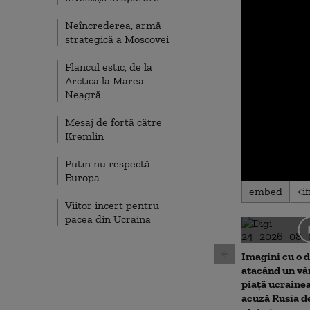
Neîncrederea, armă
strategică a Moscovei
Flancul estic, de la
Arctica la Marea
Neagră
Mesaj de forță către
Kremlin
Putin nu respectă
Europa
0
embed
seconds
Viitor incert pentru
of
0
pacea din Ucraina
seconds
Volu
90%
Imagini cu o 
atacând un vâ
piață ucraine
acuză Rusia d