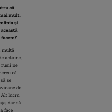
ntru că
 mai mult.
omânia și
e această
ă facem?
i multă
de acțiune,
 rușii ne
mereu că
 să se
 avioane de
Alt lucru,
je, dar să
a face