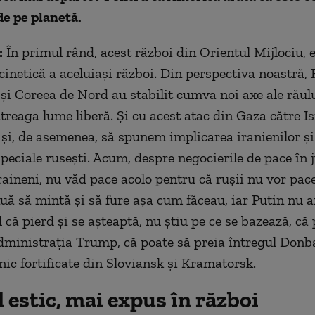
de pe planetă.
:
În primul rând, acest război din Orientul Mijlociu, e
cinetică a aceluiași război. Din perspectiva noastră, 
 și Coreea de Nord au stabilit cumva noi axe ale răulu
treaga lume liberă. Și cu acest atac din Gaza către Is
 și, de asemenea, să spunem implicarea iranienilor și
speciale rusești. Acum, despre negocierile de pace în j
raineni, nu văd pace acolo pentru că rușii nu vor pac
nuă să mintă și să fure așa cum făceau, iar Putin nu a
 că pierd și se așteaptă, nu știu pe ce se bazează, că
dministraţia Trump, că poate să preia întregul Donba
nic fortificate din Sloviansk şi Kramatorsk.
 estic, mai expus în război