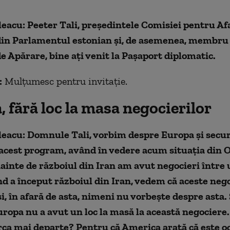
leacu: Peeter Tali, președintele Comisiei pentru Af
in Parlamentul estonian și, de asemenea, membru 
e Apărare, bine aţi venit la Pașaport diplomatic.
:
Mulțumesc pentru invitaţie.
 fără loc la masa negocierilor
leacu: Domnule Tali, vorbim despre Europa și secur
acest program, având în vedere acum situația din 
nainte de războiul din Iran am avut negocieri între 
nd a început războiul din Iran, vedem că aceste neg
și, în afară de asta, nimeni nu vorbește despre asta.
ropa nu a avut un loc la masă la această negociere
ca mai departe? Pentru că America arată că este oc