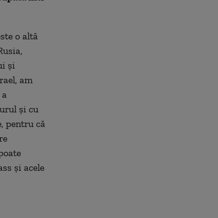
ste o altă
Rusia,
i și
rael, am
 a
urul și cu
e, pentru că
re
 poate
ss și acele