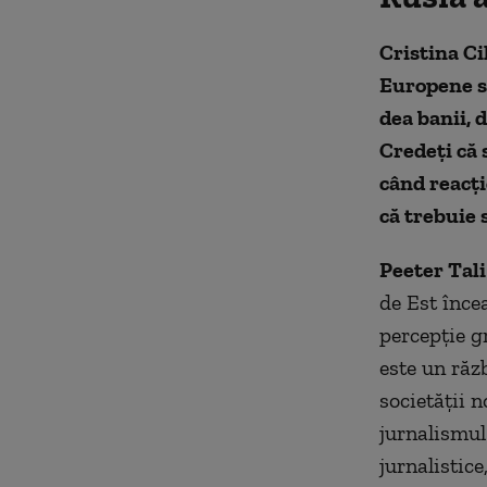
Cristina Ci
Europene să
dea banii, 
Credeți că
când reacți
că trebuie
Peeter Tali
de Est încea
percepție gr
este un răzb
societăţii n
jurnalismul 
jurnalistice