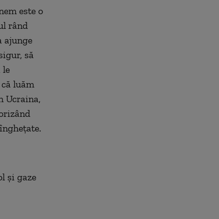
inem este o
ul rând
ea ajunge
sigur, să
 le
t că luăm
în Ucraina,
rorizând
 înghețate.
l și gaze