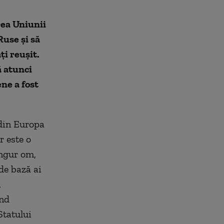
rea Uniunii
Ruse și să
ţi reușit.
 atunci
ne a fost
 din Europa
r este o
ingur om,
 de bază ai
ă
ind
Statului