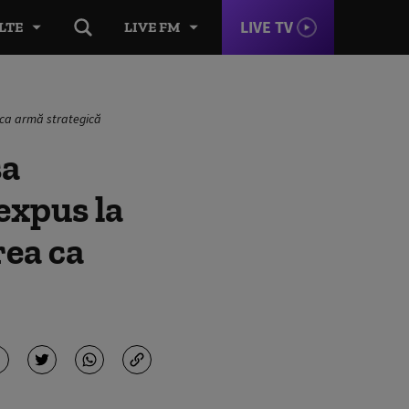
LIVE TV
LTE
LIVE FM
a ca armă strategică
sa
 expus la
rea ca