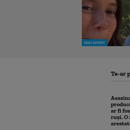
DIGI SPORT
Te-ar p
Asasina
produc
ar fi fo
ruși. O
arestat