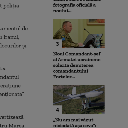
fotografia oficială a
t poliţia
noului...
tamentul de
u Iranul,
3
ocurilor şi
Noul Comandant-șef
al Armatei ucrainene
solicită demiterea
tea
comandantului
andantul
Forțelor...
peraţiune
tenţionate”
4
vertizează
„Nu am mai văzut
ntru Marea
niciodată așa ceva”: