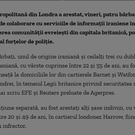
ropolitană din Londra a arestat, vineri, patru bărba
de colaborare cu serviciile de informaţii iraniene î
ea comunităţii evreieşti din capitala britanică, po
l forţelor de poliţie.
rbaţi, unul de origine iraniană şi ceilalţi trei cu dub
aniană, cu vârste cuprinse între 22 şi 55 de ani, au fo
eaţă la domiciliile lor din cartierele Barnet şi Watfor
ondrei, în temeiul Legii britanice privind securitatea
ai scriu EFE și Reuters preluate de Agerpres.
ţiune separată, au fost arestaţi alţi şase indivizi, cu 
tre 20 şi 49 de ani, în cartierul londonez Harrow, fiin
 infractor.