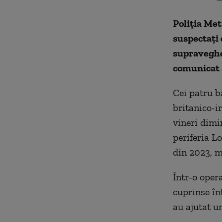
Poliţia Met
suspectaţi 
supravegher
comunicat a
Cei patru bă
britanico-ir
vineri dimin
periferia L
din 2023, m
Într-o opera
cuprinse în
au ajutat un