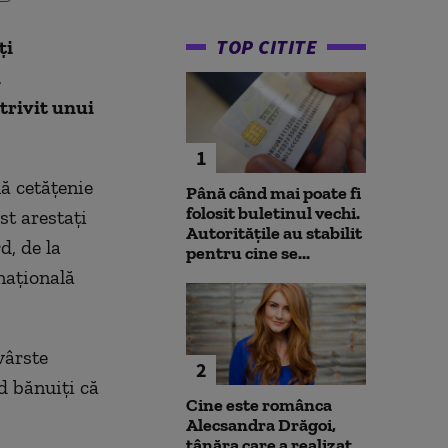
TOP CITITE
ţi
n
trivit unui
1
lă cetăţenie
Până când mai poate fi
folosit buletinul vechi.
st arestaţi
Autoritățile au stabilit
d, de la
pentru cine se...
 naţională
vârste
2
d bănuiţi că
Cine este românca
Alecsandra Drăgoi,
tânăra care a realizat