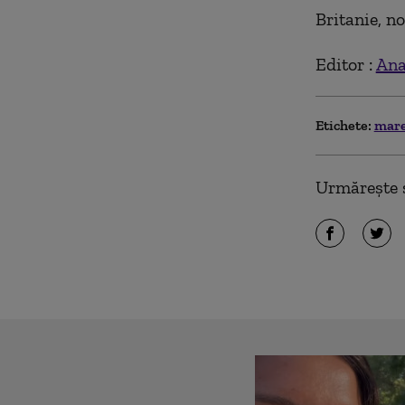
Britanie, n
Editor :
Ana
Etichete:
mare
Urmărește ș