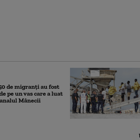
embră a familiei
britanice: nepoata
 Charles a născut o
 A cincisprezecea în
 succesiunii la tron
50 de migranţi au fost
 de pe un vas care a luat
Canalul Mânecii