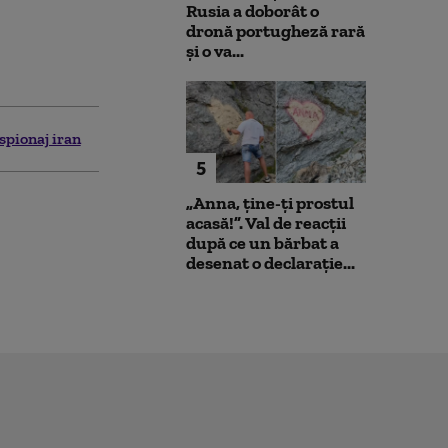
Rusia a doborât o
dronă portugheză rară
și o va...
spionaj iran
5
„Anna, ţine-ţi prostul
acasă!”. Val de reacții
după ce un bărbat a
desenat o declarație...