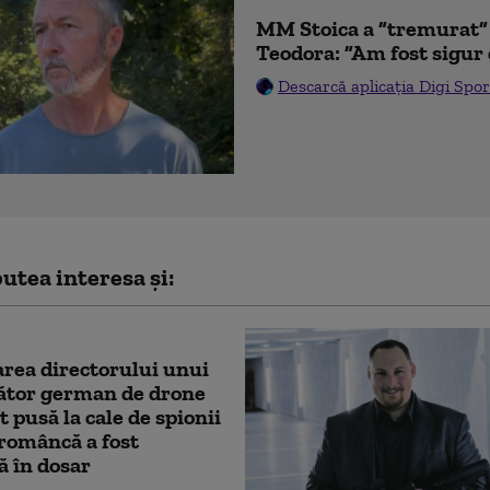
MM Stoica a ”tremurat” 
Teodora: ”Am fost sigur 
Descarcă aplicația Digi Spor
utea interesa și:
rea directorului unui
ător german de drone
st pusă la cale de spionii
 româncă a fost
ă în dosar