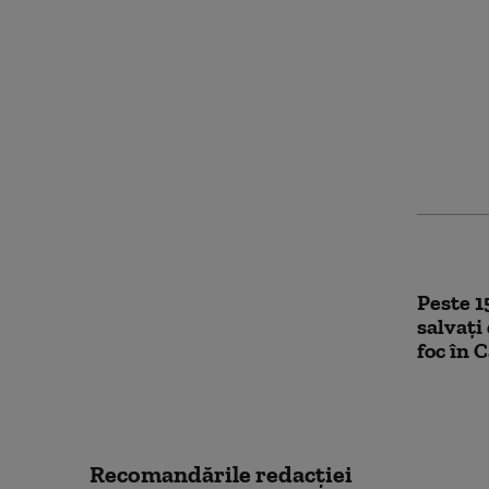
Nouă m
regale 
regelui
fetiță.
ordinea
Peste 1
salvați
foc în 
Recomandările redacţiei