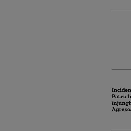
Ministr
a refuz
Washing
conside
rasist 
Inciden
Patru b
înjungh
Agresoa