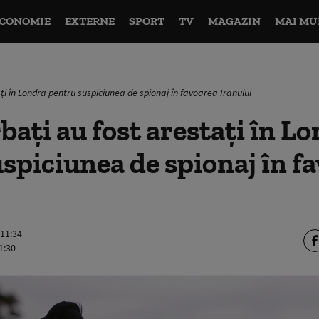
CONOMIE
EXTERNE
SPORT
TV
MAGAZIN
MAI MU
ți în Londra pentru suspiciunea de spionaj în favoarea Iranului
bați au fost arestați în L
spiciunea de spionaj în f
 11:34
1:30