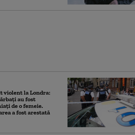
ul de externe britanic
at să răspundă la
ton dacă îl mai
ră pe Trump „idiot,
şi misogin”
t violent la Londra:
ărbaţi au fost
iaţi de o femeie.
rea a fost arestată