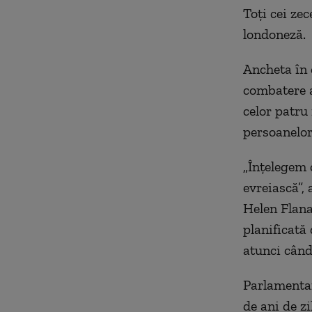
Toţi cei zec
londoneză.
Ancheta în 
combatere a
celor patru
persoanelor
„Înţelegem c
evreiască”,
Helen Flana
planificată
atunci când
Parlamentar
de ani de z