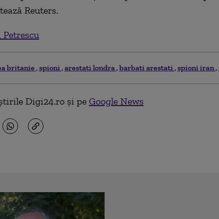
otează Reuters.
 Petrescu
a britanie
spioni
arestati londra
barbati arestati
spioni iran
tirile Digi24.ro și pe
Google News