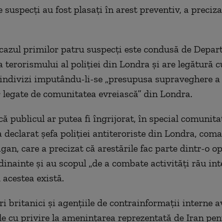
e suspecţi au fost plasaţi în arest preventiv, a preciza
cazul primilor patru suspecţi este condusă de Depar
 terorismului al poliţiei din Londra şi are legătură c
 indivizi imputându-li-se „presupusa supraveghere a l
 legate de comunitatea evreiască” din Londra.
ă publicul ar putea fi îngrijorat, în special comunita
 a declarat şefa poliţiei antiteroriste din Londra, com
gan, care a precizat că arestările fac parte dintr-o o
 dinainte şi au scopul „de a combate activităţi rău in
 acestea există.
i britanici şi agenţiile de contrainformaţii interne a
ile cu privire la ameninţarea reprezentată de Iran pe