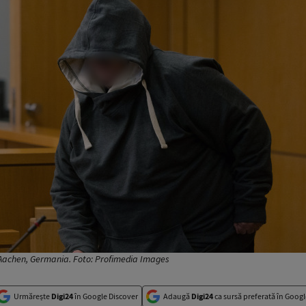
 Aachen, Germania. Foto: Profimedia Images
Urmărește
Digi24
în Google Discover
Adaugă
Digi24
ca sursă preferată în Googl