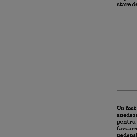
stare d
Condam
un șofe
șicanare
și o se
Un fost
suedeze
pentru 
favoare
pedeps