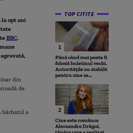
TOP CITITE
la opt ani
etate
ite
BBC
.
ermane
1
 agravată,
Până când mai poate fi
folosit buletinul vechi.
Autoritățile au stabilit
pentru cine se...
ginar din
perioadă de
2
ă bărbatul a
Cine este românca
Alecsandra Drăgoi,
tânăra care a realizat