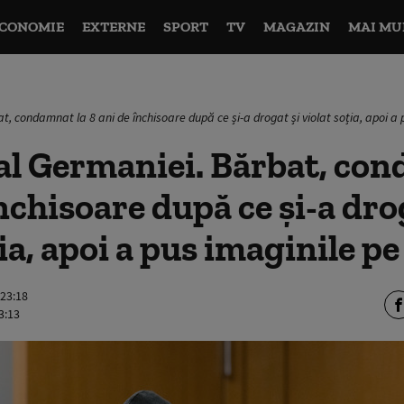
CONOMIE
EXTERNE
SPORT
TV
MAGAZIN
MAI MU
t, condamnat la 8 ani de închisoare după ce și-a drogat și violat soția, apoi a 
 al Germaniei. Bărbat, co
închisoare după ce și-a dro
ția, apoi a pus imaginile p
 23:18
3:13