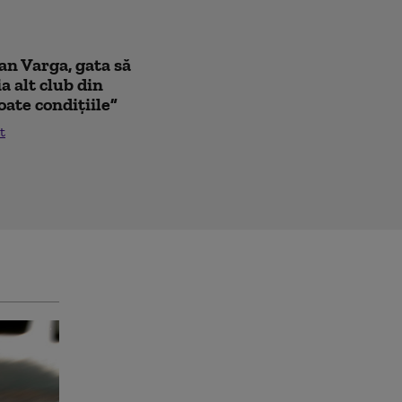
oan Varga, gata să
a alt club din
oate condițiile”
t