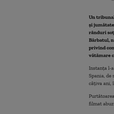
Un tribuna
şi jumătat
rânduri so
Bărbatul, 
privind co
vătămare c
Instanţa l-
Spania, de s
c
â
ţiva ani,
Purtătoarea
filmat abuzu