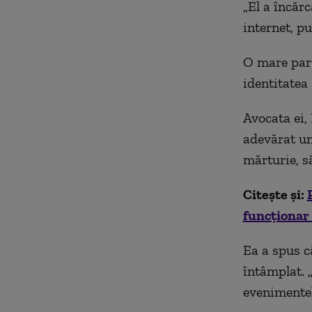
„El a
înc
ărc
internet, p
O mare part
identitatea
Avocata ei, 
adev
ărat u
mărturie, s
Citește și:
func
ționar
Ea a spus c
întâmplat.
evenimentel