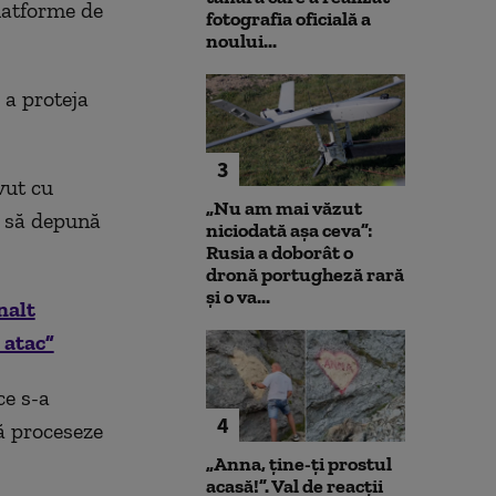
platforme de
fotografia oficială a
noului...
 a proteja
3
vut cu
„Nu am mai văzut
 s
ă depună
niciodată așa ceva”:
Rusia a doborât o
dronă portugheză rară
și o va...
nalt
 atac”
ce s-a
4
să proceseze
„Anna, ţine-ţi prostul
acasă!”. Val de reacții