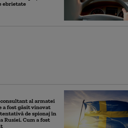
e ebrietate
nare-record pentru
r de TIR: cum a dus o
 în trafic la o tragedie
ntință exemplară
 consultant al armatei
 a fost găsit vinovat
tentativă de spionaj în
a Rusiei. Cum a fost
it