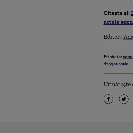
Citește și:
actele sexu
Editor :
Ana
Etichete:
con
drogat sotia
Urmărește ș