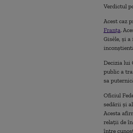
Verdictul po
Acest caz p
Franţa
. Ace
Gis
èle,
şi a
incon
ştient
Decizia lui 
public a tr
sa puternică
Oficiul Fed
sedării şi 
Acesta afi
rela
ţii de
în
între cuno
ş