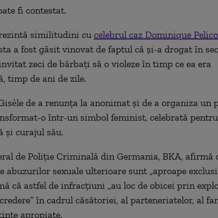
ate fi contestat.
rezintă similitudini cu
celebrul caz Dominique Pelico
sta a fost găsit vinovat de faptul că şi-a drogat
în se
 invitat zeci de bărbaţi să o violeze
în timp ce ea era
ă, timp de ani de zile.
Gis
èle de a renun
ţa la anonimat şi de a organiza un 
ansformat-o
într-un simbol feminist, celebrat
ă pentr
 şi curajul său.
eral de Poliţie Criminală din Germania, BKA, afirmă 
ale abuzurilor sexuale ulterioare sunt
„aproape exclusi
rm
ă că astfel de infracţiuni
„au loc de obicei prin expl
credere” în cadrul c
ăsătoriei, al parteneriatelor, al fa
tinţe apropiate.