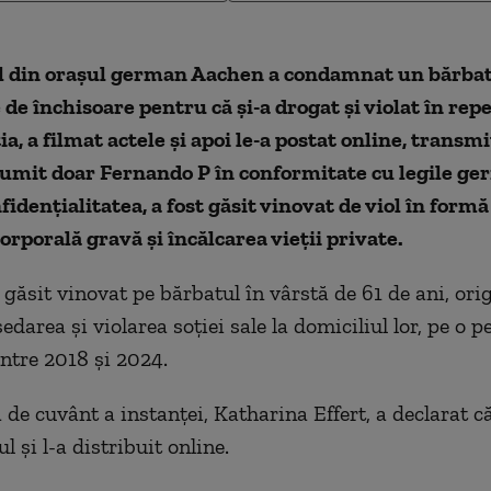
l din oraşul german Aachen a condamnat un bărbat 
e de
închisoare pentru c
ă şi-a drogat şi violat
în rep
ţia, a filmat actele şi apoi le-a postat online, transm
numit doar Fernando P
în conformitate cu legile g
nfiden
ţialitatea, a fost găsit vinovat de viol
în form
ă
orporală gravă şi
înc
ălcarea vieţii private.
a găsit vinovat pe bărbatul
în vârst
ă de 61 de ani, ori
edarea şi violarea soţiei sale la domiciliul lor, pe o 
între 2018
şi 2024.
 de cuv
ânt a instan
ţei, Katharina Effert, a declarat c
l şi l-a distribuit online.