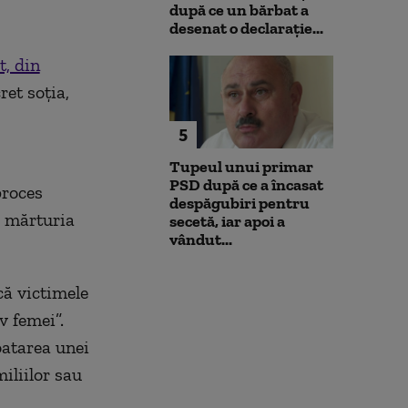
după ce un bărbat a
desenat o declarație...
t, din
cret so
ţia,
5
Tupeul unui primar
PSD după ce a încasat
proces
despăgubiri pentru
u mărturia
secetă, iar apoi a
vândut...
că victimele
v femei”.
oatarea unei
miliilor sau