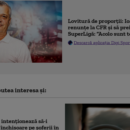
Lovitură de proporții: I
renunțe la CFR și să prei
SuperLigă: ”Acolo sunt t
Descarcă aplicația Digi Spor
utea interesa și:
 intenționează să-i
 închisoare pe șoferii în