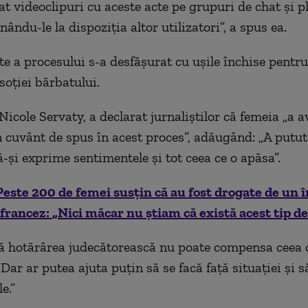
at videoclipuri cu aceste acte pe grupuri de chat şi 
un
ându-le la dispozi
ţia altor utilizatori”, a spus ea.
e a procesului s-a desfăşurat cu uşile
închise pentru
 so
ţiei bărbatului.
Nicole Servaty, a declarat jurnaliştilor că femeia
„a a
n cuv
ânt de spus în acest proces”, ad
ăug
ând:
„A putut
ă-şi exprime sentimentele şi tot ceea ce o apăsa”.
Peste 200 de femei susțin că au fost drogate de un
î
 francez:
„Nici m
ăcar nu știam că există acest tip de
ă hotăr
ârea judec
ătorească nu poate compensa ceea 
„Dar ar putea ajuta pu
ţin să se facă faţă situaţiei şi 
e.”