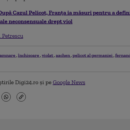
După Cazul Pelicot, Franța ia măsuri pentru a defin
ale neconsensuale drept viol
 Petrescu
damnare
închisoare
violat
aachen
pelicot al germaniei
fernan
tirile Digi24.ro și pe
Google News