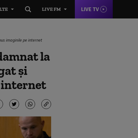
LIVE TV
LTE
LIVE FM
pus imaginile pe internet
ndamnat la
gat și
e internet