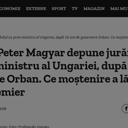
CONOMIE
EXTERNE
SPORT
TV
MAGAZIN
MAI MU
tul ca prim-ministru al Ungariei, după 16 ani de guvernare Orban. Ce moșteni
Peter Magyar depune jur
inistru al Ungariei, după 
 Orban. Ce moștenire a l
emier
3:06
ariei. Foto: Profimedia Images