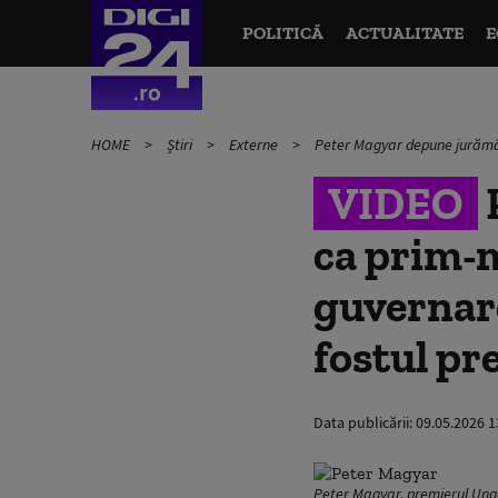
POLITICĂ
ACTUALITATE
E
HOME
Știri
Externe
Peter Magyar depune jurămân
VIDEO
ca prim-m
guvernare
fostul pr
Data publicării:
09.05.2026 1
Peter Magyar, premierul Ung