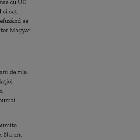
ânse cu UE
 ei sat.
refuzând să
Péter Magyar
ni de zile,
aţiei
n,
 numai
anumite
e. Nu era