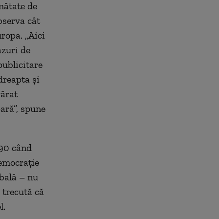
umătate de
bserva cât
ropa. „Aici
azuri de
publicitare
dreapta şi
vărat
pară”, spune
990 când
democraţie
obală – nu
 trecută că
l.