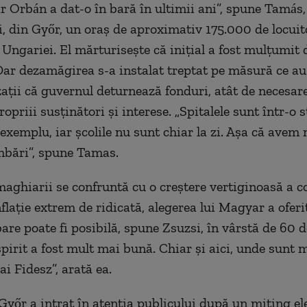
ar Orbán a dat-o în bară în ultimii ani”, spune Tamás,
i, din Győr, un oraş de aproximativ 175.000 de locuit
 Ungariei. El mărturiseşte că iniţial a fost mulţumit
Dar dezamăgirea s-a instalat treptat pe măsură ce au
zaţii că guvernul deturnează fonduri, atât de necesar
ropriii susţinători şi interese. „Spitalele sunt într-o s
 exemplu, iar şcolile nu sunt chiar la zi. Aşa că avem 
mbări”, spune Tamas.
maghiarii se confruntă cu o creştere vertiginoasă a c
inflaţie extrem de ridicată, alegerea lui Magyar a ofer
are poate fi posibilă, spune Zsuzsi, în vârstă de 60 d
spirit a fost mult mai bună. Chiar şi aici, unde sunt m
ai Fidesz”, arată ea.
Győr a intrat în atenţia publicului după un miting ele