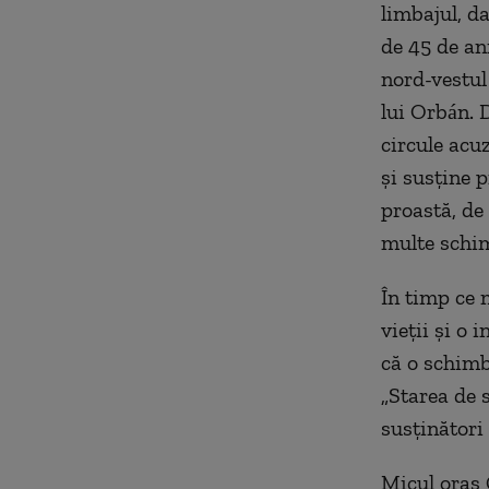
limbajul, d
de 45 de an
nord-vestul
lui Orbán. 
circule acu
şi susţine p
proastă, de
multe schi
În timp ce 
vieţii şi o 
că o schimb
„Starea de 
susţinători 
Micul oraş 