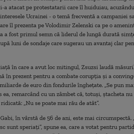
i-a atacat pe protestatarii care îl huiduiau, acuzându
interesele Ucrainei - o temă frecventă a campaniei sa
 care îl prezenta pe Volodimir Zelenski ca pe o amenin
ta a fost primul semn că liderul de lungă durată simţ
upă luni de sondaje care sugerau un avantaj clar p
piaţă în care a avut loc mitingul, Zsuzsi laudă măsuri
 în prezent pentru a combate corupţia şi a conving
miliarde de euro din fondurile îngheţate. „Se pun ma
pus ea, remarcând cu un zâmbet că, totuşi, ştacheta nu
 ridicată: „Nu se poate mai rău de atât”.
 Gabi, în vârstă de 56 de ani, este mai circumspectă. 
sc sunt speriaţi”, spune ea, care a votat pentru parti