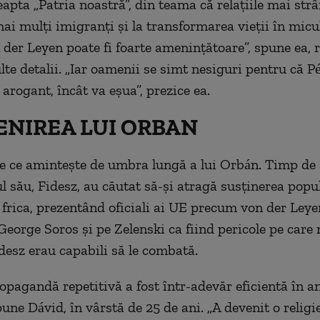
apta „Patria noastră”, din teama că relaţiile mai str
ai mulţi imigranţi şi la transformarea vieţii în micul
 der Leyen poate fi foarte ameninţătoare”, spune ea, 
te detalii. „Iar oamenii se simt nesiguri pentru că 
 arogant, încât va eşua”, prezice ea.
NIREA LUI ORBAN
ie ce aminteşte de umbra lungă a lui Orbán. Timp de a
ul său, Fidesz, au căutat să-şi atragă susţinerea popul
frica, prezentând oficiali ai UE precum von der Leye
 George Soros şi pe Zelenski ca fiind pericole pe care
desz erau capabili să le combată.
opagandă repetitivă a fost într-adevăr eficientă în 
pune Dávid, în vârstă de 25 de ani. „A devenit o religi