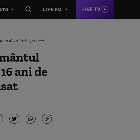
LIVE TV
LTE
LIVE FM
re a lăsat fostul premier
ământul
16 ani de
ăsat