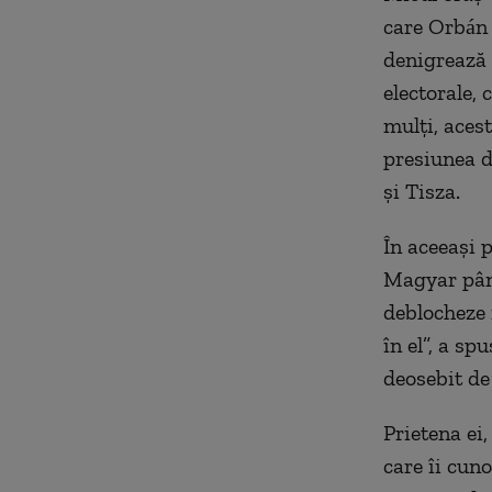
care Orbán 
denigrează 
electorale,
mulţi, aces
presiunea d
şi Tisza.
În aceeaşi 
Magyar până
deblocheze 
în el”, a s
deosebit de
Prietena ei,
care îi cuno