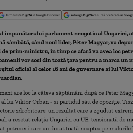
Urmărește
Digi24
în Google Discover
Adaugă
Digi24
ca sursă preferată în Googl
rul impunătorului parlament neogotic al Ungariei, 
nă sâmbătă, când noul lider, Péter Magyar, va depu
de prim-ministru, în timp ce afară va avea loc petr
oamenii vor sosi din toată ţara pentru a marca un
rşitul oficial al celor 16 ani de guvernare ai lui Vik
Guardian.
ment are loc la câteva săptămâni după ce Peter Magy
al lui Viktor Orban - şi partidul său de opoziţie, Tisz
ictorie zdrobitoare, un rezultat care a zguduit extre
obal, a resetat relaţia Ungariei cu UE, tensionată de m
şat petreceri care au durat toată noaptea pe malurile 