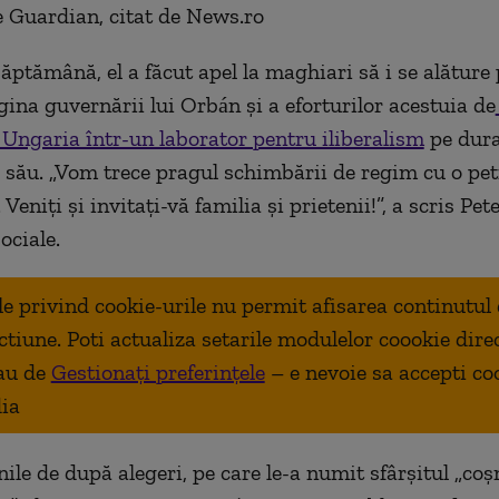
e Guardian, citat de News.ro
săptămână, el a făcut apel la maghiari să i se alăture
gina guvernării lui Orbán şi a eforturilor acestuia de
Ungaria într-un laborator pentru iliberalism
pe dur
său. „Vom trece pragul schimbării de regim cu o pet
Veniţi şi invitaţi-vă familia şi prietenii!”, a scris P
sociale.
ale privind cookie-urile nu permit afisarea continutul
ctiune. Poti actualiza setarile modulelor coookie dire
au de
Gestionați preferințele
– e nevoie sa accepti co
ia
ile de după alegeri, pe care le-a numit sfârşitul „co