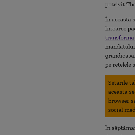
potrivit Th
În această 
întoarce pa
transforma 
mandatului 
grandioasă. 
pe reţelele 
Setarile t
aceasta se
browser s
social med
În săptămân