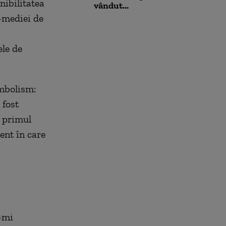
nibilitatea
vândut...
-mediei de
ele de
imbolism:
 fost
ă primul
ent în care
-mi