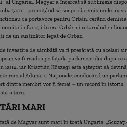
i” al Ungariei, Magyar a încercat să sublinieze dispo
himba ţara – promiţând să suspende emisiunile mass
uncţionau ca portavoce pentru Orbán, cerând demisia
 numite în funcţii în era Orbán şi returnând milioan
aţi de un susţinător legat de Orbán.
e învestire de sâmbătă va fi presărată cu acelaşi s
opean va fi readus pe faţada parlamentului după ce a
în 2014, iar Krisztián Kőszegi este aşteptat să devin
nte rom al Adunării Naţionale, conducând un parlam
ert dintre membri vor fi femei – un record în istoria
tă a ţării.
TĂRI MARI
 faţă de Magyar sunt mari în toată Ungaria. „Scuzaţi