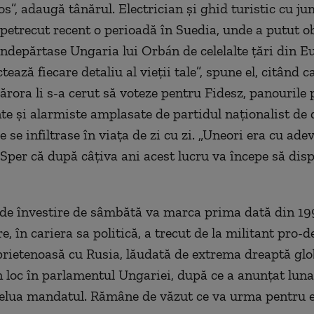
os”, adaugă tânărul. Electrician şi ghid turistic cu j
 petrecut recent o perioadă în Suedia, unde a putut o
îndepărtase Ungaria lui Orbán de celelalte ţări din Eu
ctează fiecare detaliu al vieţii tale”, spune el, citând c
ărora li s-a cerut să voteze pentru Fidesz, panourile 
e şi alarmiste amplasate de partidul naţionalist de 
e se infiltrase în viaţa de zi cu zi. „Uneori era cu ade
 Sper că după câţiva ani acest lucru va începe să dis
de învestire de sâmbătă va marca prima dată din 1
, în cariera sa politică, a trecut de la militant pro-
 prietenoasă cu Rusia, lăudată de extrema dreaptă gl
 loc în parlamentul Ungariei, după ce a anunţat luna
relua mandatul. Rămâne de văzut ce va urma pentru e