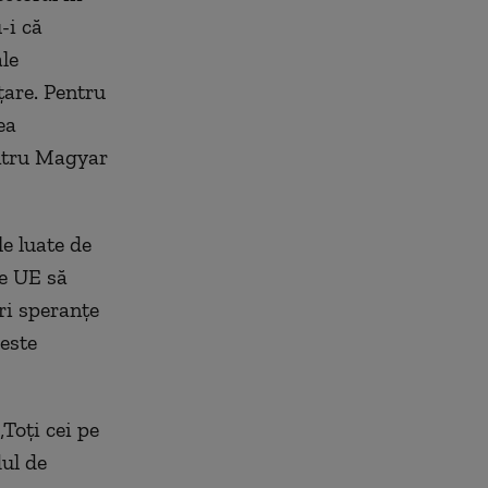
-i că
le
ţare. Pentru
ea
entru Magyar
le luate de
e UE să
ri speranţe
 este
„Toţi cei pe
dul de