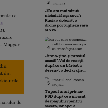
3
„Nu am mai văzut
 pentru a
niciodată așa ceva”:
Rusia a doborât o
a
dronă portugheză rară
ata
și o va...
recere
eter Magyar
4
„Anna, ţine-ţi prostul
acasă!”. Val de reacții
după ce un bărbat a
 din
desenat o declarație...
ct din
okie-urile
5
Tupeul unui primar
PSD după ce a încasat
despăgubiri pentru
şmarului de
secetă, iar apoi a