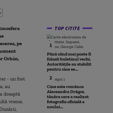
e
TOP CITITE
atmosfera
ne
ecerea, pe
1
 moment
Până când mai poate fi
tor Orbán,
folosit buletinul vechi.
Autoritățile au stabilit
pentru cine se...
2
ar - un fost
a, au
Cine este românca
Alecsandra Drăgoi,
ma dreaptă
tânăra care a realizat
ultă vreme,
fotografia oficială a
noului...
Dunării,