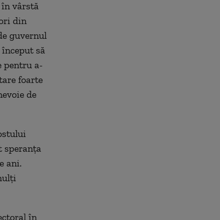
 în vârstă
ori din
 de guvernul
 început să
e pentru a-
tare foarte
nevoie de
ostului
it speranţa
e ani.
ulţi
ctoral în