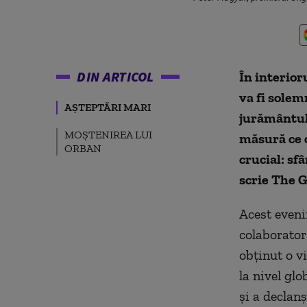
DIN ARTICOL
În interio
va fi solem
AŞTEPTĂRI MARI
jurământul 
MOŞTENIREA LUI
măsură ce 
ORBAN
crucial: sfâ
scrie The 
Acest eveni
colaborator 
obţinut o v
la nivel gl
şi a declan