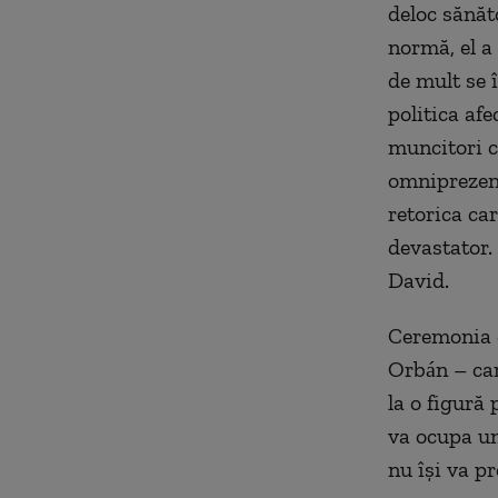
deloc sănăt
normă, el a
de mult se 
politica afe
muncitori c
omniprezent
retorica car
devastator.
David.
Ceremonia 
Orbán – care
la o figură
va ocupa un
nu îşi va p