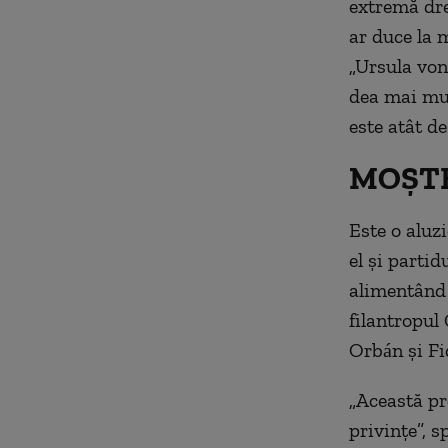
extremă dre
ar duce la m
„Ursula von
dea mai mul
este atât de
MOŞTE
Este o aluz
el şi partid
alimentând 
filantropul
Orbán şi Fi
„Această pr
privinţe”, s