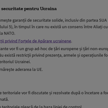
 securitate pentru Ucraina
mește garanții de securitate solide, inclusiv din partea SUA
lului 5), în timp
ul în care
nu există un consens între Aliați cu 
la NATO.
ții
privind Forțele
de Apărare ucrainene
.
rante vor fi un grup ad-hoc de țări europene și țări non-eur
Nu există restricții privind prezența, armele și operațiunile fo
ritoriul Ucrainei.
mărește aderarea la UE.
teritoriale vor fi discutate și rezolvate după o încetare a fo
nată.
 teritoriale pleacă de la baza liniei de control.