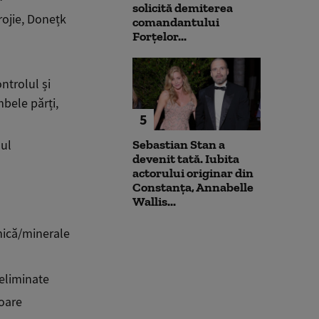
solicită demiterea
rojie
, Donețk
comandantului
Forțelor...
ntrolul și
mbele părți,
5
Sebastian Stan a
lul
devenit tată. Iubita
actorului originar din
Constanța, Annabelle
Wallis...
mică/minerale
 eliminate
oare