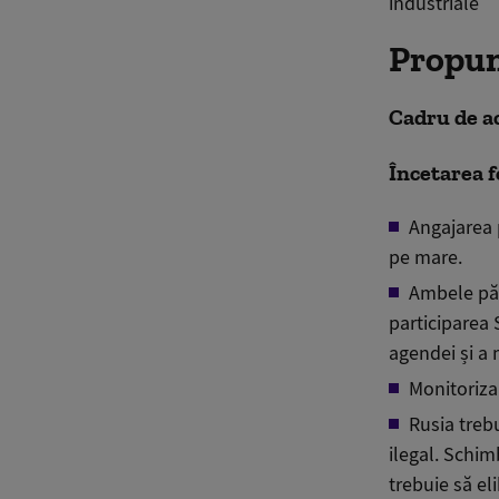
industriale
Propun
Cadru de a
Încetarea f
Angaja
rea
pe mare.
Ambele păr
participarea 
agendei și a
Monitorizar
Rusia trebu
ilegal. Schimb
trebuie să eli