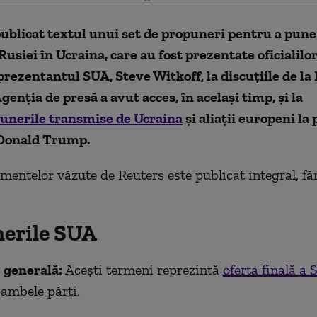
ublicat t
extul unui set de propuneri pentru a pune
Rusiei în Ucraina, care au fost prezentate oficialilo
prezentantul SUA, Steve Witkoff, la discuțiile de la 
genția de presă a avut acces, în același timp, și la
unerile transmise de Ucraina
și aliații europeni la
i Donald Trump.
ument
elor văzute de Reuters
este publicat integral, fă
erile SUA
 generală:
Acești termeni reprezintă
oferta finală
a
S
ambele părți.