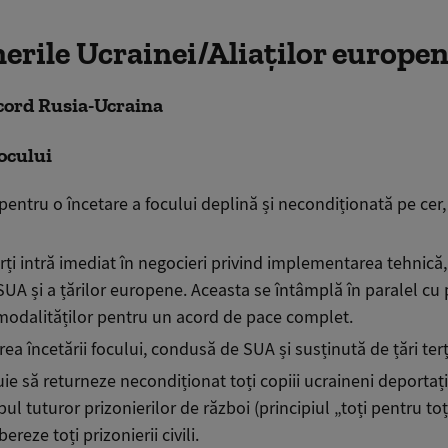
erile Ucrainei/Aliaților europen
cord Rusia-Ucraina
ocului
pentru
o încetare a focului deplină și necondiționată pe cer,
ți intră imediat în negocieri privind implementarea tehnică,
SUA și a țărilor europene. Aceasta se întâmplă în paralel cu 
 modalităților pentru un acord de pace complet.
ea încetării focului, condusă de SUA și susținută de țări terț
ie să returneze necondiționat toți copiii ucraineni deportați
ul tuturor prizonierilor de război (principiul „toți pentru toț
bereze toți prizonierii civili.