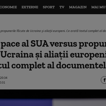
CONOMIE
EXTERNE
SPORT
TV
MAGAZIN
MAI MU
 propunerile făcute de Ucraina și aliații europeni. Ce arată textul complet al 
 pace al SUA versus propu
 Ucraina și aliații europen
tul complet al documente
 20:34
0:31