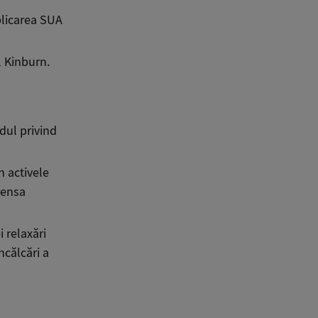
licarea SUA
l Kinburn.
dul privind
n activele
pensa
 relaxări
ncălcări a