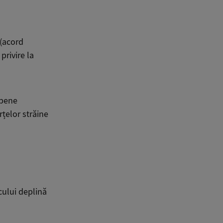
 (acord
privire la
opene
rțelor străine
cului deplină