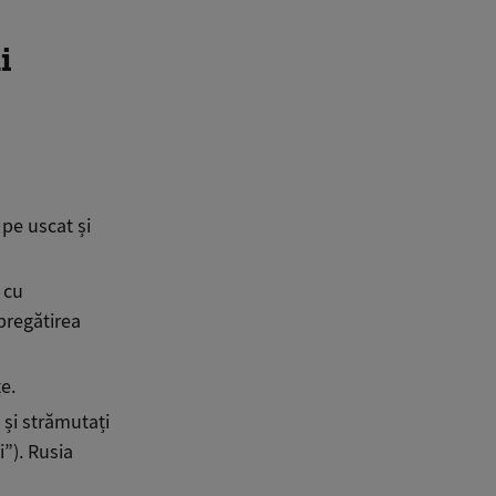
i
 pe uscat și
 cu
pregătirea
e.
 și strămutați
i”). Rusia