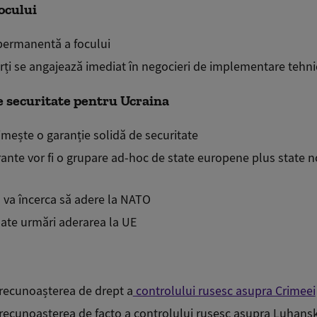
ocului
permanentă a focului
ți se angajează imediat în negocieri de implementare tehni
e securitate pentru Ucraina
imește o garanție solidă de securitate
rante vor fi o grupare ad-hoc de state europene plus state
 va încerca să adere la NATO
ate
urmări aderarea la UE
recunoașterea de drept a
controlului rusesc asupra Crimeei
recunoașterea de facto a controlului rusesc asupra Luhans