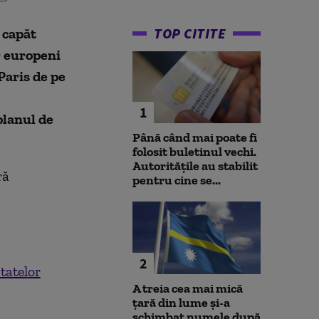
TOP CITITE
 capăt
r europeni
Paris de pe
1
 planul de
Până când mai poate fi
folosit buletinul vechi.
Autoritățile au stabilit
ră
pentru cine se...
2
tatel
or
A treia cea mai mică
țară din lume și-a
schimbat numele după