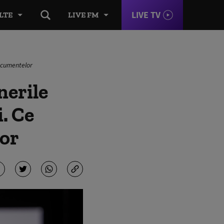
LIVE TV
LTE
LIVE FM
documentelor
nerile
i. Ce
lor