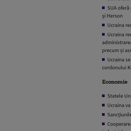
SUA oferă 
și Herson
Ucraina rec
Ucraina re
administrarea
precum și as
Ucraina se
cordonului
K
Economie
Statele Un
Ucraina
va 
Sancțiunile
Cooperarea