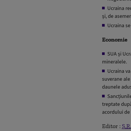
Ucraina re
și, de aseme
Ucraina se
Economie
SUA și Uc
minerale
le
.
Ucraina va 
suverane ale
daunele adus
Sancțiunil
treptate după
acordului de
Editor :
Ș.R.