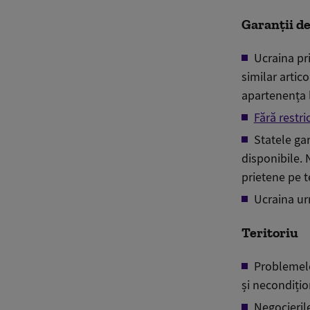
Garanții de
Ucraina pri
similar artico
apartenența 
Fără restric
Statele ga
d
isponibile
. 
prietene pe te
Ucraina ur
Teritoriu
Problemele 
și necondițio
Negocierile