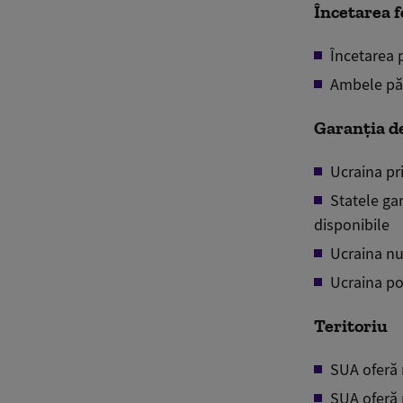
Încetarea f
Încetarea 
Ambele păr
Garanția d
Ucraina pr
Statele ga
d
isponibile
Ucraina nu
Ucraina
po
Teritoriu
SUA oferă 
SUA oferă 