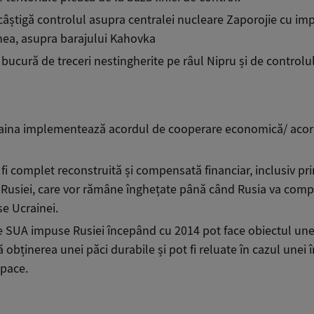
câștigă controlul asupra centralei nucleare Zapor
ojie
cu imp
nea, asupra barajului Kahovka
 bucură de treceri nestingherite pe râul Nipru și de controlu
raina implementează acordul de cooperare economică/
acor
fi complet reconstruită și compensată financiar, inclusiv pri
 Rusiei, care vor rămâne înghețate până când Rusia va com
e Ucrainei.
e SUA impuse Rusiei începând cu 2014 pot face obiectul unei
 obținerea unei păci durabile și pot fi reluate în cazul unei î
 pace.