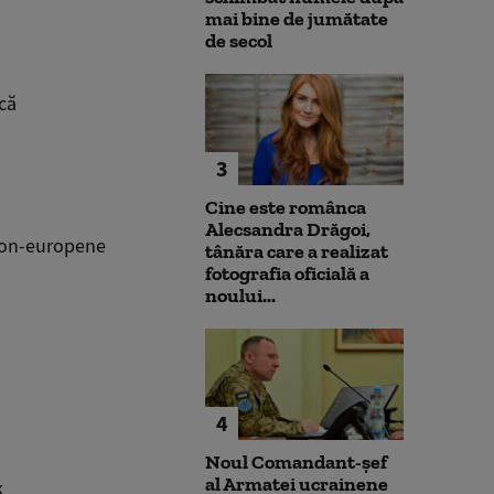
mai bine de jumătate
de secol
că
3
Cine este românca
Alecsandra Drăgoi,
 non-europene
tânăra care a realizat
fotografia oficială a
noului...
4
Noul Comandant-șef
al Armatei ucrainene
k