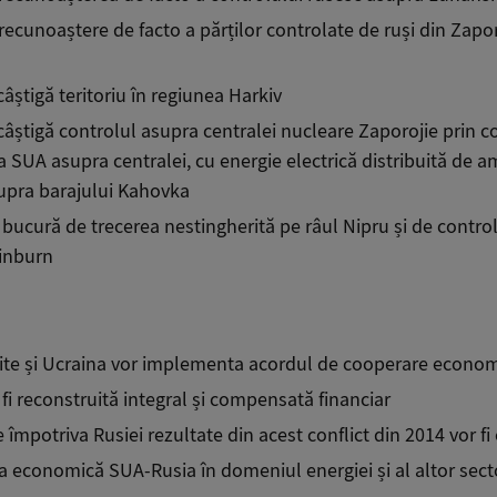
recunoaștere de facto a părților controlate de ruși din Zapo
âștigă teritoriu în regiunea
Hark
i
v
câștigă controlul asupra centralei nucleare Zapor
ojie
prin co
 SUA asupra centralei, cu energie electrică distribuită de a
upra barajului Kahovka
 bucură de trecerea nestingherită pe râul Nipru și de contro
inburn
ite și Ucraina vor implementa acordul de cooperare econo
fi
reconstruită integral și compensată financiar
 împotriva Rusiei rezultate din acest conflict din 2014 vor fi
 economică SUA-Rusia în domeniul energiei și al altor sect