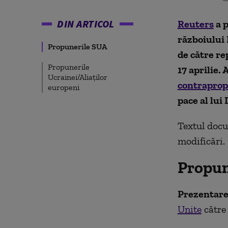
DIN ARTICOL
Reuters
a
p
războiului 
Propunerile SUA
de către re
Propunerile
17 aprilie.
A
Ucrainei/Aliaților
contraprop
europeni
pace al lu
Textul doc
modificări.
Propun
Prezentare
Unite
către 