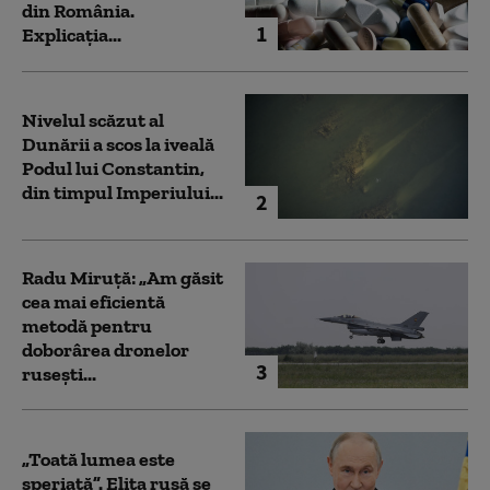
din România.
1
Explicația...
Nivelul scăzut al
Dunării a scos la iveală
Podul lui Constantin,
din timpul Imperiului...
2
Radu Miruță: „Am găsit
cea mai eficientă
metodă pentru
doborârea dronelor
3
rusești...
„Toată lumea este
speriată”. Elita rusă se