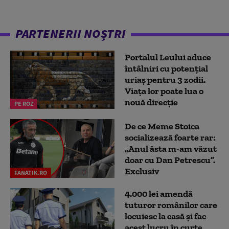
PARTENERII NOȘTRI
Portalul Leului aduce
întâlniri cu potențial
uriaș pentru 3 zodii.
Viața lor poate lua o
nouă direcție
PE ROZ
De ce Meme Stoica
socializează foarte rar:
„Anul ăsta m-am văzut
doar cu Dan Petrescu”.
Exclusiv
FANATIK.RO
4.000 lei amendă
tuturor românilor care
locuiesc la casă și fac
acest lucru în curte,