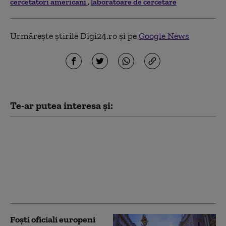
cercetatori americani
laboratoare de cercetare
Urmărește știrile Digi24.ro și pe
Google News
Te-ar putea interesa și:
Căldura extremă
doboară recorduri în
Europa Centrală și de
Est. Polonia, forțată să
închidă două centrale
electrice pe cărbune
Foști oficiali europeni