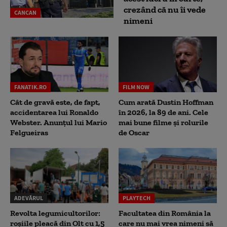
crezând că nu îi vede
CANCAN
nimeni
FANATIK.RO
FILM NOW
Cât de gravă este, de fapt,
Cum arată Dustin Hoffman
accidentarea lui Ronaldo
în 2026, la 89 de ani. Cele
Webster. Anunțul lui Mario
mai bune filme și rolurile
Felgueiras
de Oscar
ADEVĂRUL
PLAYTECH
Revolta legumicultorilor:
Facultatea din România la
roșiile pleacă din Olt cu 1,5
care nu mai vrea nimeni să