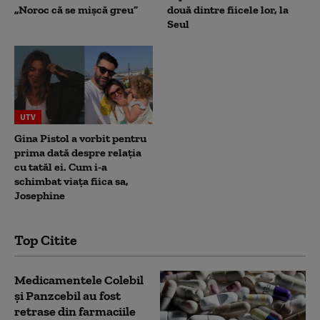
„Noroc că se mișcă greu”
două dintre fiicele lor, la
Seul
UTV
Gina Pistol a vorbit pentru
prima dată despre relația
cu tatăl ei. Cum i-a
schimbat viața fiica sa,
Josephine
Top Citite
Medicamentele Colebil
și Panzcebil au fost
retrase din farmaciile