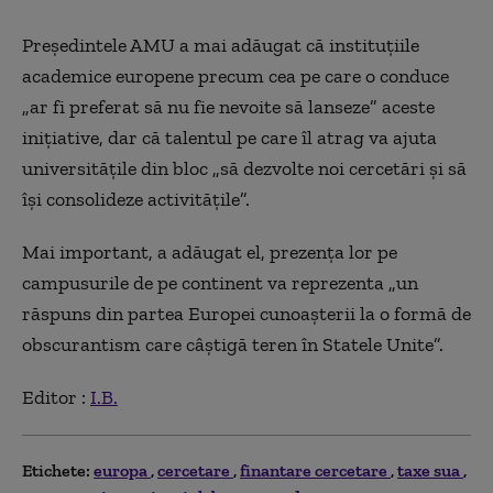
Președintele AMU a mai adăugat că instituțiile
academice europene precum cea pe care o conduce
„ar fi preferat să nu fie nevoite să lanseze” aceste
inițiative, dar că talentul pe care îl atrag va ajuta
universitățile din bloc „să dezvolte noi cercetări și să
își consolideze activitățile”.
Mai important, a adăugat el, prezența lor pe
campusurile de pe continent va reprezenta „un
răspuns din partea Europei cunoașterii la o formă de
obscurantism care câștigă teren în Statele Unite”.
Editor :
I.B.
Etichete:
europa
cercetare
finantare cercetare
taxe sua