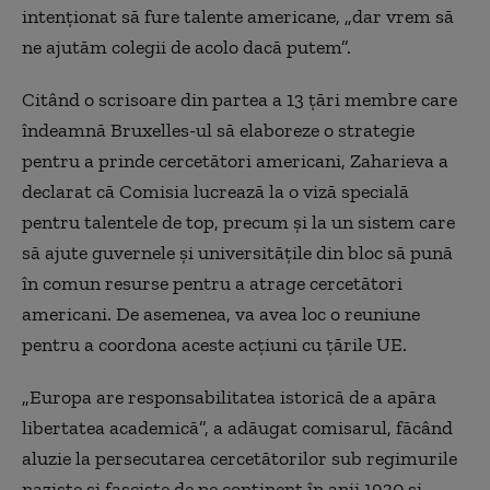
intenționat să fure talente americane, „dar vrem să
ne ajutăm colegii de acolo dacă putem”.
Citând o scrisoare din partea a 13 țări membre care
îndeamnă Bruxelles-ul să elaboreze o strategie
pentru a prinde cercetători americani, Zaharieva a
declarat că Comisia lucrează la o viză specială
pentru talentele de top, precum și la un sistem care
să ajute guvernele și universitățile din bloc să pună
în comun resurse pentru a atrage cercetători
americani. De asemenea, va avea loc o reuniune
pentru a coordona aceste acțiuni cu țările UE.
„Europa are responsabilitatea istorică de a apăra
libertatea academică”, a adăugat comisarul, făcând
aluzie la persecutarea cercetătorilor sub regimurile
naziste și fasciste de pe continent în anii 1930 și