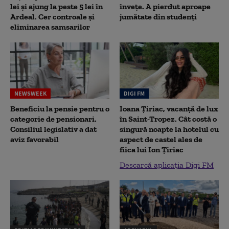
lei și ajung la peste 5 lei în
înveţe. A pierdut aproape
Ardeal. Cer controale și
jumătate din studenţi
eliminarea samsarilor
NEWSWEEK
DIGI FM
Beneficiu la pensie pentru o
Ioana Țiriac, vacanță de lux
categorie de pensionari.
în Saint-Tropez. Cât costă o
Consiliul legislativ a dat
singură noapte la hotelul cu
aviz favorabil
aspect de castel ales de
fiica lui Ion Țiriac
Descarcă aplicația Digi FM