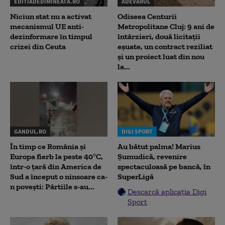
EDITIADEDIMINEATA.RO
ADEVARUL
Niciun stat nu a activat
Odiseea Centurii
mecanismul UE anti-
Metropolitane Cluj: 9 ani de
dezinformare în timpul
întârzieri, două licitații
crizei din Ceuta
eșuate, un contract reziliat
și un proiect luat din nou
la...
GANDUL.RO
DIGI SPORT
În timp ce România și
Au bătut palma! Marius
Europa fierb la peste 40°C,
Șumudică, revenire
într-o țară din America de
spectaculoasă pe bancă, în
Sud a început o ninsoare ca-
SuperLigă
n povești: Pârtiile s-au...
Descarcă aplicația Digi
Sport