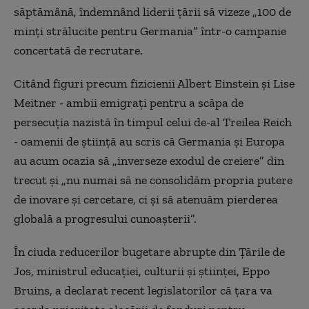
săptămână, îndemnând liderii țării să vizeze „100 de
minți strălucite pentru Germania” într-o campanie
concertată de recrutare.
Citând figuri precum fizicienii Albert Einstein și Lise
Meitner - ambii emigrați pentru a scăpa de
persecuția nazistă în timpul celui de-al Treilea Reich
- oamenii de știință au scris că Germania și Europa
au acum ocazia să „inverseze exodul de creiere” din
trecut și „nu numai să ne consolidăm propria putere
de inovare și cercetare, ci și să atenuăm pierderea
globală a progresului cunoașterii”.
În ciuda reducerilor bugetare abrupte din Țările de
Jos, ministrul educației, culturii și științei, Eppo
Bruins, a declarat recent legislatorilor că țara va