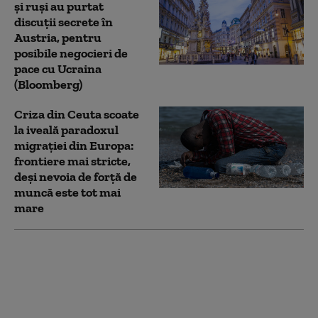
și ruși au purtat
discuții secrete în
Austria, pentru
posibile negocieri de
pace cu Ucraina
(Bloomberg)
Criza din Ceuta scoate
la iveală paradoxul
migrației din Europa:
frontiere mai stricte,
deși nevoia de forță de
muncă este tot mai
mare
Un ingredient activ din
Viagra ar putea limita
răspândirea cancerului
(studiu)