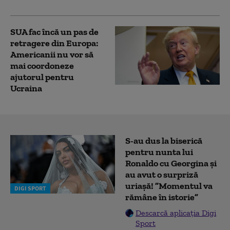
SUA fac încă un pas de
retragere din Europa:
Americanii nu vor să
mai coordoneze
ajutorul pentru
Ucraina
S-au dus la biserică
pentru nunta lui
Ronaldo cu Georgina și
au avut o surpriză
uriașă! ”Momentul va
DIGI SPORT
rămâne în istorie”
Descarcă aplicația Digi
Sport