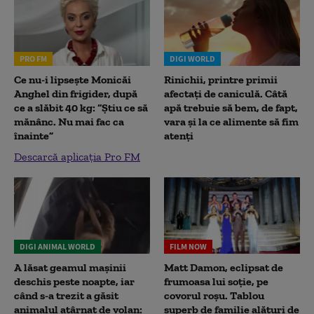
PRO FM
DIGI WORLD
Ce nu-i lipsește Monicăi
Rinichii, printre primii
Anghel din frigider, după
afectați de caniculă. Câtă
ce a slăbit 40 kg: “Știu ce să
apă trebuie să bem, de fapt,
mănânc. Nu mai fac ca
vara și la ce alimente să fim
înainte”
atenți
Descarcă aplicația Pro FM
DIGI ANIMAL WORLD
FILM NOW
A lăsat geamul mașinii
Matt Damon, eclipsat de
deschis peste noapte, iar
frumoasa lui soție, pe
când s-a trezit a găsit
covorul roșu. Tablou
animalul atârnat de volan:
superb de familie alături de