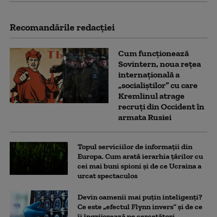
Recomandările redacţiei
Cum funcționează
Sovintern, noua rețea
internațională a
„socialiștilor” cu care
Kremlinul atrage
recruți din Occident în
armata Rusiei
Topul serviciilor de informații din
Europa. Cum arată ierarhia țărilor cu
cei mai buni spioni și de ce Ucraina a
urcat spectaculos
Devin oamenii mai puțin inteligenți?
Ce este „efectul Flynn invers” și de ce
îi îngrijorează pe cercetători