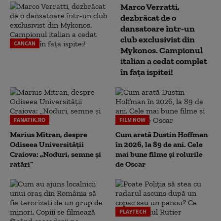
Marco Verratti,
dezbrăcat de o
dansatoare într-un
club exclusivist din
CANCAN
Mykonos. Campionul
italian a cedat complet
în fața ispitei!
FANATIK.RO
FILM NOW
Marius Mitran, despre
Cum arată Dustin Hoffman
Odiseea Universității
în 2026, la 89 de ani. Cele
Craiova: „Noduri, semne și
mai bune filme și rolurile
ratări”
de Oscar
PLAYTECH