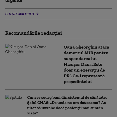
urgente”
CITEȘTE MAI MULTE
Recomandările redacţiei
Oana Gheorghiu atacă
demersul AUR pentru
suspendarea lui
Nicușor Dan: „Este
doar un exercițiu de
PR”. Ce-i reproșează
președintelui
Cum se scurg bani din sistemul de sănătate.
Șeful CNAS: „De unde ne-am dat seama? Au
uitat să întrebe dacă pacienții mai sunt în
viață”