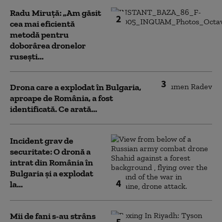
Radu Miruță: „Am găsit
2
cea mai eficientă
metodă pentru
doborârea dronelor
rusești...
3
Drona care a explodat în Bulgaria,
aproape de România, a fost
identificată. Ce arată...
Incident grav de
securitate: O dronă a
intrat din România în
Bulgaria şi a explodat
4
la...
Mii de fani s-au strâns
5