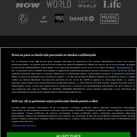
TERMENI ȘI CONDIȚII
POLITICA DE CONFIDENȚIALITATE
Nouă ne pasă ca datele tale personale să rămână confidențiale
Noi și partenerii noștri
30
stocăm și/sau accesăm informații pe dispozitivul dvs., precum identificatorii cookie unici pentru
prelucrarea datelor cu caracter personal. Puteți accepta sau gestiona alegerile dvs. făcând clic mai jos sau în orice moment, pe pagina
ABONARE DIGI TV
cu politica de confidențialitate. Aceste alegeri vor fi raportate partenerilor noștri și nu vă vor afecta navigarea.
Mai multe detalii
Noi si partenerii nostri (retelele de socializare si agentiile de publicitate partenere, precum si furnizorii nostri de servicii de date
analitice) prelucram date pentru a permite website-ului sa functioneze, pentru a personaliza continutul si anunturile publicitare
GESTIONAȚI PREFERINȚELE
afisate in functie de interesele si/sau profilul dvs., pentru a va oferi functionalitati aferente retelelor de socializare si pentru a analiza
traficul pe website. Beneficiati de drepturile prevazute de art. 15-22 din GDPR in legatura cu prelucrarea datelor cu caracter
personal. Aceste drepturi pot fi exercitate prin modalitatea indicata
aici
. Prin click pe “ACCEPT TOATE”, acceptati folosirea tuturor
CODUL DIGI24
Tehnologiilor de tip Cookie, care implica inclusiv acceptul dvs. cu privire la stocarea/accesarea informatiilor de catre Vendor-ii cu
care colaboram. Prin click pe “VREAU SA MODIFIC SETARILE INDIVIDUAL” puteti schimba preferintele in mod individual, mai
putin cele legate de cookie strict necesare pentru functionarea website-ului.
CAMERE WEB
Atât noi, cât și partenerii noștri prelucrăm datele pentru a oferi:
CONTACT/INFO
Stocarea și/sau accesarea informațiilor de pe un dispozitiv. Utilizarea profilurilor pentru selectarea conținutului personalizat.
Dezvoltarea și îmbunătățirea serviciilor. Măsurarea performanței reclamelor. Utilizarea profilurilor pentru selectarea publicității
personalizate. Crearea profilurilor de conținut personalizat. Crearea profilurilor pentru publicitate personalizată. Măsurarea
performanței conținutului. Înțelegerea publicului prin statistici sau combinații de date din surse diferite. Utilizarea de date limitate
pentru a selecta publicitatea. Utilizarea datelor limitate pentru a selecta conținutul. Date precise de geolocație și identificarea prin
VERSIUNE DESKTOP
scanarea dispozitivului.
Listă parteneri (furnizori)
ACCEPT TOATE
Copyright © 2026