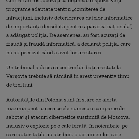
Cei trei au fost acuzaţi că deţineau dispozitive şi
programe adaptate pentru „comiterea de
infracţiuni, inclusiv deteriorarea datelor informatice
de importanţă deosebită pentru apărarea naţională”,
a adăugat poliţia. De asemenea, au fost acuzaţi de
fraudă şi fraudă informatică, a declarat poliţia, care
nu au precizat când a avut loc arestarea.
Un tribunal a decis că cei trei bărbaţi arestaţi la
Varşovia trebuie să rămână în arest preventiv timp
de trei luni.
Autorităţile din Polonia sunt în stare de alertă
maximă pentru ceea ce ele numesc o campanie de
sabotaj şi atacuri cibernetice susţinută de Moscova,
inclusiv o explozie pe o cale ferată, în noiembrie, pe
care autorităţile au atribuit-o ucrainienilor care