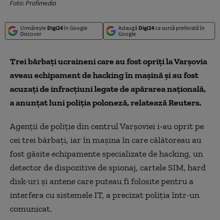
Foto: Profimedia
Urmărește
Digi24
în Google
Adaugă
Digi24
ca sursă preferată în
Discover
Google
Trei bărbaţi ucraineni care au fost opriţi la Varşovia
aveau echipament de hacking în maşină şi au fost
acuzaţi de infracţiuni legate de apărarea naţională,
a anunţat luni poliţia poloneză, relatează Reuters.
Agenţii de poliţie din centrul Varşoviei i-au oprit pe
cei trei bărbaţi, iar în maşina în care călătoreau au
fost găsite echipamente specializate de hacking, un
detector de dispozitive de spionaj, cartele SIM, hard
disk-uri şi antene care puteau fi folosite pentru a
interfera cu sistemele IT, a precizat poliţia într-un
comunicat.