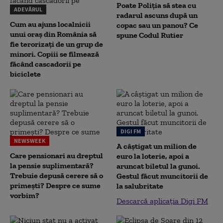
Poate Poliția să stea cu
ADEVĂRUL
radarul ascuns după un
Cum au ajuns localnicii
copac sau un panou? Ce
unui oraș din România să
spune Codul Rutier
fie terorizați de un grup de
minori. Copiii se filmează
făcând cascadorii pe
biciclete
DIGI FM
NEWSWEEK
A câștigat un milion de
Care pensionari au dreptul
euro la loterie, apoi a
la pensie suplimentară?
aruncat biletul la gunoi.
Trebuie depusă cerere să o
Gestul făcut muncitorii de
primești? Despre ce sume
la salubritate
vorbim?
Descarcă aplicația Digi FM