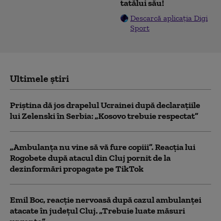
tatălui său!
Descarcă aplicația Digi
Sport
Ultimele știri
Priștina dă jos drapelul Ucrainei după declarațiile
lui Zelenski în Serbia: „Kosovo trebuie respectat”
„Ambulanța nu vine să vă fure copiii”. Reacția lui
Rogobete după atacul din Cluj pornit de la
dezinformări propagate pe TikTok
Emil Boc, reacție nervoasă după cazul ambulanței
atacate în județul Cluj. „Trebuie luate măsuri