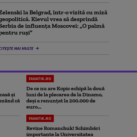
Zelenski la Belgrad, într-o vizită cu miză
geopolitică. Kievul vrea să desprindă
Serbia de influența Moscovei: „O palmă
pentru ruși”
CITEȘTE MAI MULTE
FANATIK.RO
De ce nu are Kopic echipă la două
casă și
luni de la plecarea de la Dinamo,
rezând că
deși a renunțat la 200.000 de
euro...
FANATIK.RO
Revine Romanchuk! Schimbări
importante la Universitatea