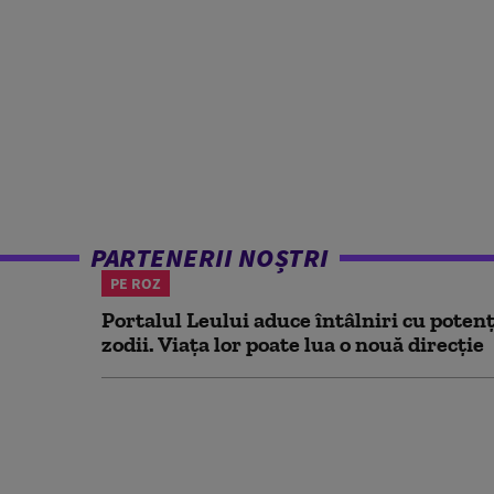
PARTENERII NOȘTRI
PE ROZ
Portalul Leului aduce întâlniri cu potenț
zodii. Viața lor poate lua o nouă direcție