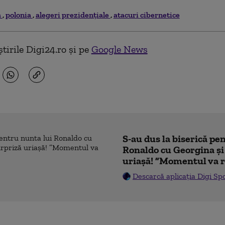
a
polonia
alegeri prezidențiale
atacuri cibernetice
tirile Digi24.ro și pe
Google News
S-au dus la biserică pe
Ronaldo cu Georgina și
uriașă! ”Momentul va r
Descarcă aplicația Digi Sp