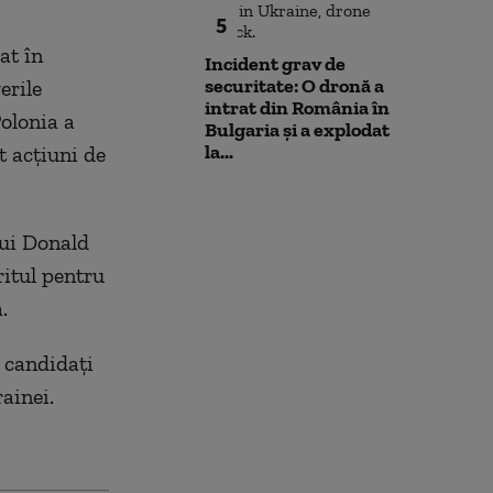
5
at în
Incident grav de
securitate: O dronă a
erile
intrat din România în
Polonia a
Bulgaria şi a explodat
la...
t acţiuni de
lui Donald
ritul pentru
.
i candidaţi
ainei.