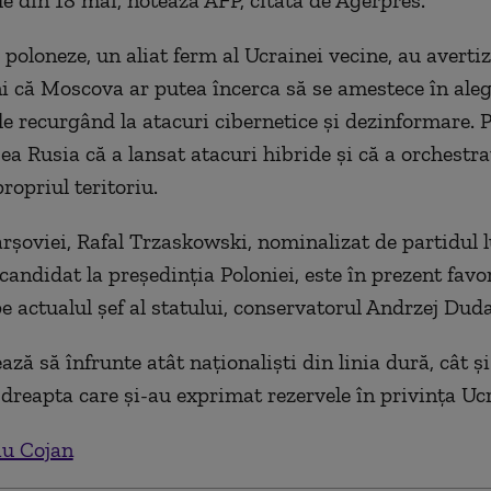
le din 18 mai, notează AFP, citată de Agerpres.
 poloneze, un aliat ferm al Ucrainei vecine, au avertiz
ni că Moscova ar putea încerca să se amestece în aleg
le recurgând la atacuri cibernetice şi dezinformare. 
ea Rusia că a lansat atacuri hibride şi că a orchestra
ropriul teritoriu.
rşoviei, Rafal Trzaskowski, nominalizat de partidul 
candidat la preşedinţia Poloniei, este în prezent favo
pe actualul şef al statului, conservatorul Andrzej Duda
ză să înfrunte atât naţionalişti din linia dură, cât ş
dreapta care şi-au exprimat rezervele în privinţa Ucr
iu Cojan