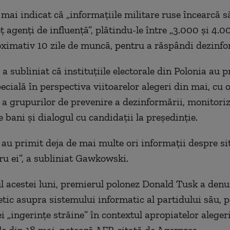
 mai indicat că „informaţiile militare ruse încearcă s
ţ agenţi de influenţă”, plătindu-le între „3.000 şi 4.
ximativ 10 zile de muncă, pentru a răspândi dezinfo
 subliniat că instituţiile electorale din Polonia au p
ecială în perspectiva viitoarelor alegeri din mai, cu 
 a grupurilor de prevenire a dezinformării, monitori
e bani şi dialogul cu candidaţii la preşedinţie.
 au primit deja de mai multe ori informaţii despre si
tru ei”, a subliniat Gawkowski.
l acestei luni, premierul polonez Donald Tusk a denu
etic asupra sistemului informatic al partidului său, p
i „ingerinţe străine” în contextul apropiatelor aleger