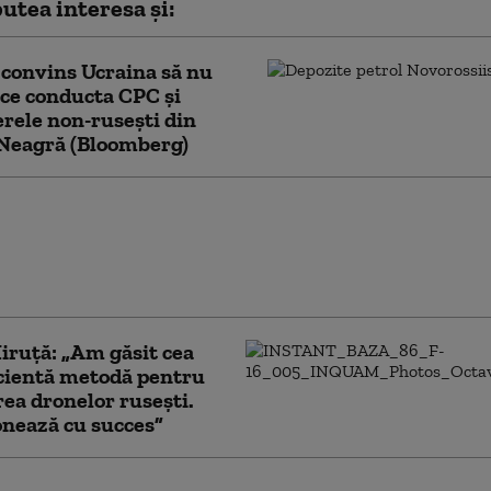
utea interesa și:
convins Ucraina să nu
ce conducta CPC şi
erele non-ruseşti din
Neagră (Bloomberg)
ţia rusă acuză
 şi UE că încearcă să
Georgia într-un nou
 cu Moscova
ruță: „Am găsit cea
cientă metodă pentru
ea dronelor rusești.
nează cu succes”