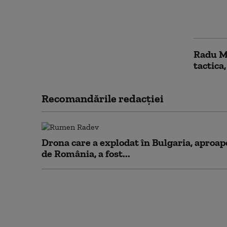
Rusia a
tehnică
ascunde
Radu Mi
tactica
Recomandările redacţiei
Drona care a explodat în Bulgaria, aproap
de România, a fost...