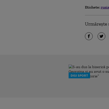
Etichete:
rusi
Urmărește ș
DIGI SPORT