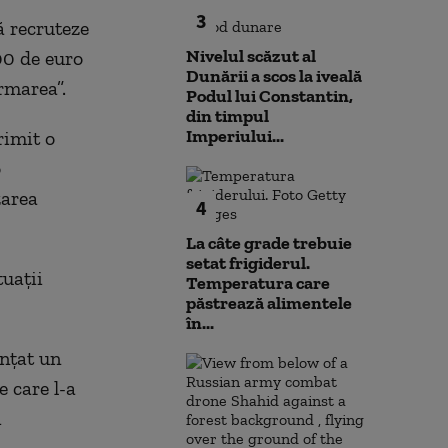
3
ă recruteze
Nivelul scăzut al
000 de euro
Dunării a scos la iveală
rmarea”.
Podul lui Constantin,
din timpul
Imperiului...
rimit o
o
zarea
4
La câte grade trebuie
setat frigiderul.
tuaţii
Temperatura care
păstrează alimentele
în...
nţat un
e care l-a
i