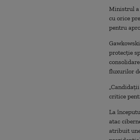
Ministrul a
cu orice pre
pentru apro
Gawkowski a
protecţie sp
consolidare
fluxurilor d
„Candidaţii
critice pen
La începutu
atac cibern
atribuit une