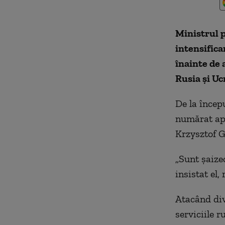
Ministrul p
intensifica
înainte de 
Rusia şi Uc
De la începu
numărat apr
Krzysztof 
„Sunt şaizec
insistat el,
Atacând div
serviciile r