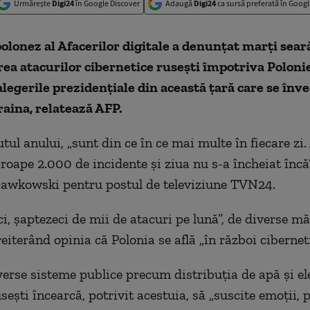
Urmărește
Digi24
în Google Discover
Adaugă
Digi24
ca sursă preferată în Googl
olonez al Afacerilor digitale a denunţat marţi sear
rea atacurilor cibernetice ruseşti împotriva Polonie
alegerile prezidenţiale din această ţară care se înv
raina, relatează AFP.
tul anului, „sunt din ce în ce mai multe în fiecare zi.
oape 2.000 de incidente şi ziua nu s-a încheiat încă”
Gawkowski pentru postul de televiziune TVN24.
i, şaptezeci de mii de atacuri pe lună”, de diverse mă
 reiterând opinia că Polonia se află „în război cibernet
erse sisteme publice precum distribuţia de apă şi ele
useşti încearcă, potrivit acestuia, să „suscite emoţii, p