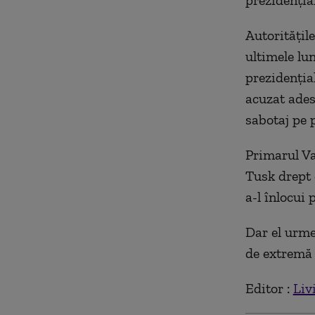
prezidenţia
Autorităţile
ultimele lu
prezidenţia
acuzat ades
sabotaj pe p
Primarul Va
Tusk drept 
a-l înlocui 
Dar el urmea
de extremă 
Editor :
Liv