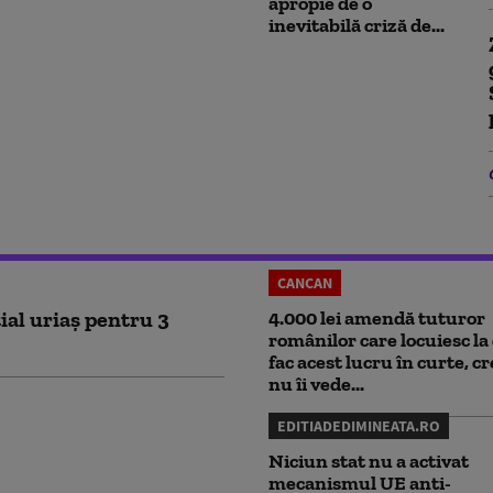
apropie de o
inevitabilă criză de...
CANCAN
ial uriaș pentru 3
4.000 lei amendă tuturor
românilor care locuiesc la 
fac acest lucru în curte, c
nu îi vede...
EDITIADEDIMINEATA.RO
Niciun stat nu a activat
mecanismul UE anti-