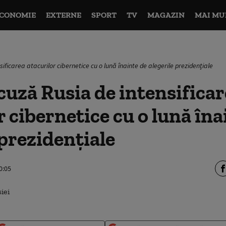
CONOMIE
EXTERNE
SPORT
TV
MAGAZIN
MAI MU
ificarea atacurilor cibernetice cu o lună înainte de alegerile prezidenţiale
cuză Rusia de intensifica
r cibernetice cu o lună îna
 prezidenţiale
0:05