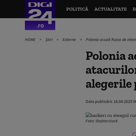
POLITICĂ
ACTUALITATE
E
HOME
Știri
Externe
Polonia acuză Rusia de intens
Polonia a
atacurilo
alegerile
Data publicării:
16.04.2025 0
Foto: Shutterstock