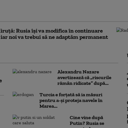
 încetat aproape complet să mai folosească
 militară mecanizată în atacuri. Ce se
 în spatele noii tactici
ruță: Rusia își va modifica în continuare
, iar noi va trebui să ne adaptăm permanent
Alexandru Nazare
avertizează că „riscurile
e
rămân ridicate” după...
Turcia e forțată să ia măsuri
pentru a-și proteja navele în
Marea...
Cine vine după
Putin? Rusia se