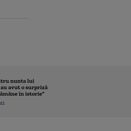
ntru nunta lui
 au avut o surpriză
ămâne în istorie”
ort