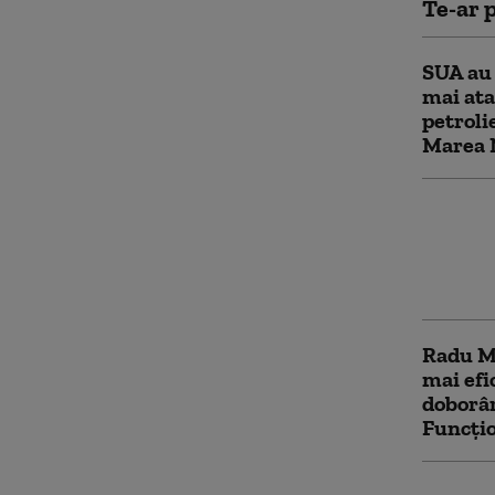
Te-ar p
SUA au 
mai ata
petroli
Marea 
Diploma
Ucraina
atragă 
război
Radu Mi
mai efi
doborâr
Funcțio