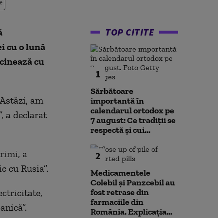
e
TOP CITITE
ă
i cu o lună
ecinează cu
1
Sărbătoare
 Astăzi, am
importantă în
calendarul ortodox pe
, a declarat
7 august: Ce tradiții se
respectă și cui...
rimi, a
2
ic cu Rusia”.
Medicamentele
Colebil și Panzcebil au
ctricitate,
fost retrase din
farmaciile din
anică”.
România. Explicația...