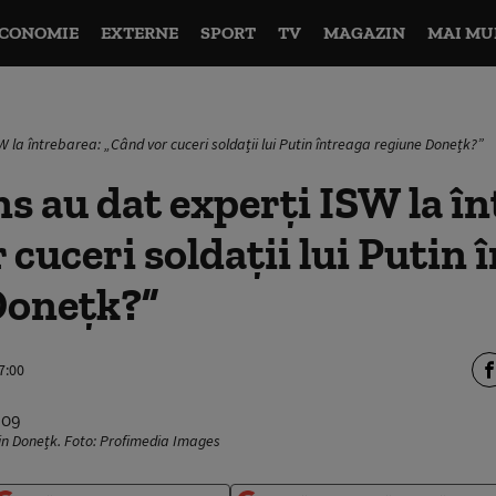
CONOMIE
EXTERNE
SPORT
TV
MAGAZIN
MAI MU
 la întrebarea: „Când vor cuceri soldații lui Putin întreaga regiune Donețk?”
s au dat experți ISW la în
 cuceri soldații lui Putin 
Donețk?”
7:00
 din Donețk. Foto: Profimedia Images