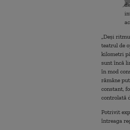
de
in
ac
„Deși ritmul
teatrul de 
kilometri pă
sunt încă l
în mod cons
rămâne pute
constant, f
controlată 
Potrivit exp
întreaga re