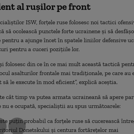
ent al rușilor pe front
cialiștilor ISW, forțele ruse folosesc noi tactici ofensi
că să ocolească punctele forte ucrainene și să desfăș
e pentru a ajunge încet în spatele liniilor defensive u
uri pentru a cuceri pozițiile lor.
și folosesc din ce în ce mai mult această tactică pent
locul asalturilor frontale mai tradiționale, pe care au 
 să le execute în mod eficient”, explică aceștia.
ște cât timp va putea armata ucraineană să apere par
 nu e ocupată, specialiștii au spus următoarele:
ste puțin probabil ca forțele ruse să cucerească într
ritoriul Donetskului și centura fortărețelor mai