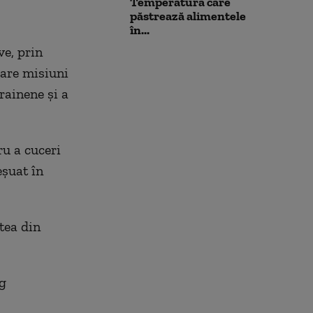
Temperatura care
păstrează alimentele
în...
ve, prin
oare misiuni
crainene și a
ru a cuceri
eșuat în
tea din
eg