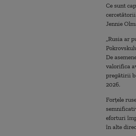
Ce sunt capa
cercetătorii
Jennie Olm
„Rusia ar p
Pokrovskulu
De asemenea
valorifica 
pregătirii 
2026.
Forțele rus
semnificati
eforturi îm
în alte dire