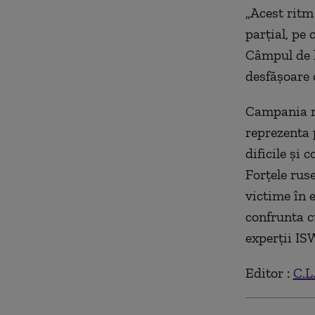
„Acest ritm
parțial, pe
Câmpul de l
desfășoare 
Campania ru
reprezenta 
dificile și 
Forțele rus
victime în e
confrunta cu
experții IS
Editor :
C.L