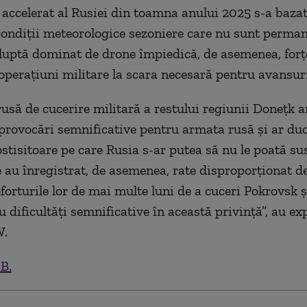
 accelerat al Rusiei din toamna anului 2025 s-a bazat,
 condiții meteorologice sezoniere care nu sunt perman
uptă dominat de drone împiedică, de asemenea, forțe
operațiuni militare la scara necesară pentru avansuri 
să de cucerire militară a restului regiunii Donețk a
provocări semnificative pentru armata rusă și ar duce
costisitoare pe care Rusia s-ar putea să nu le poată su
e au înregistrat, de asemenea, rate disproporționat d
forturile lor de mai multe luni de a cuceri Pokrovsk ș
 dificultăți semnificative în această privință”, au exp
W.
.B.