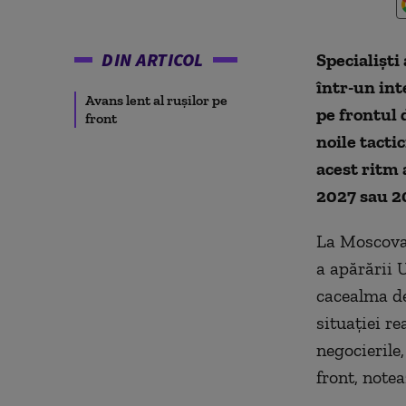
DIN ARTICOL
Specialiști
într-un in
Avans lent al rușilor pe
pe frontul 
front
noile tactic
acest ritm 
2027 sau 2
La Moscova,
a apărării 
cacealma del
situației re
negocierile
front, notea