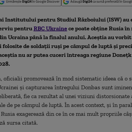
Urmărește
Digi24
în Google Discover
Adaugă
Digi24
ca sursă preferată în Googl
 ai Institutului pentru Studiul Războiului (ISW) au 
terviu pentru
RBC Ukraine
ce poate obține Rusia în
din Ucraina până la finalul anului. Aceștia au vorbi
i folosite de soldații ruși pe câmpul de luptă și prec
aceștia nu ar putea cuceri întreaga regiune Donețk
028.
 oficialii promovează în mod sistematic ideea că o 
Ucrainei și capturarea întregului Donbas sunt iminent
iberată, fie ca rezultat al unei viziuni distorsionate
ale de pe câmpul de luptă. În acest context, și în paral
, Rusia exagerează din ce în ce mai mult propriile câș
ză sursa citată.