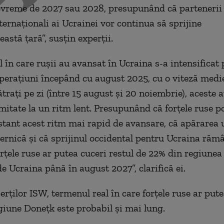
vreme de 2027 sau 2028, presupunând că partenerii
ternaționali ai Ucrainei vor continua să sprijine
eastă țară”, susțin experții.
 în care rușii au avansat în Ucraina s-a intensificat 
operațiuni începând cu august 2025, cu o viteză medie
trați pe zi (între 15 august și 20 noiembrie), aceste 
imitate la un ritm lent. Presupunând că forțele ruse 
tant acest ritm mai rapid de avansare, că apărarea
rnică și că sprijinul occidental pentru Ucraina răm
orțele ruse ar putea cuceri restul de 22% din regiune
de Ucraina până în august 2027”, clarifică ei.
erților ISW, termenul real în care forțele ruse ar put
giune Donețk este probabil și mai lung.