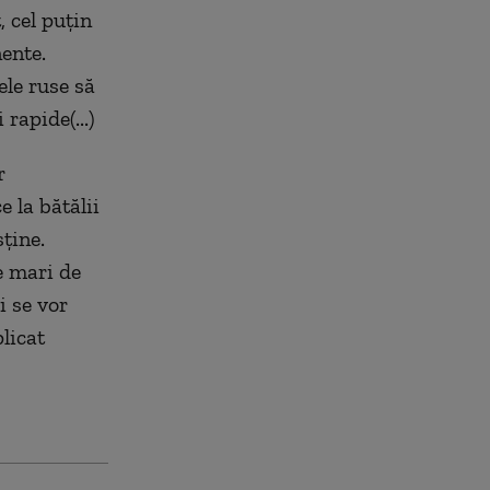
 cel puțin
ente.
le ruse să
rapide(...)
r
 la bătălii
sține.
e mari de
i se vor
licat