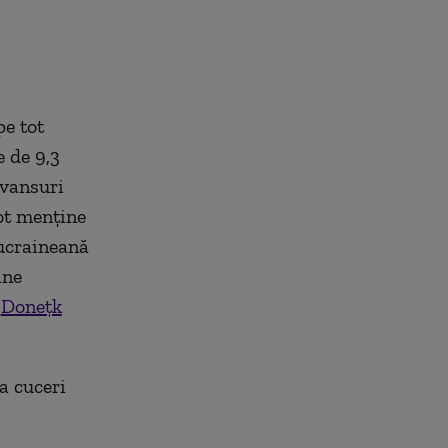
pe tot
 de 9,3
avansuri
pot menține
 ucraineană
âne
a
Donețk
ea cuceri