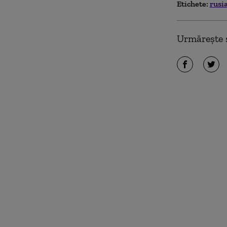
Etichete:
rusi
Urmărește ș