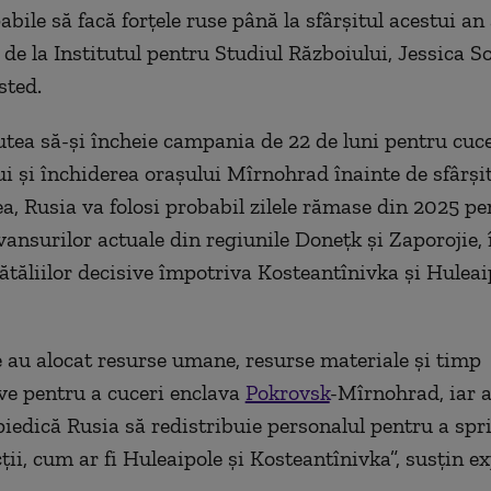
bile să facă forțele ruse până la sfârșitul acestui an
 de la Institutul pentru Studiul Războiului, Jessica So
sted.
utea să-și încheie campania de 22 de luni pentru cuc
i și închiderea orașului Mîrnohrad înainte de sfârșit
, Rusia va folosi probabil zilele rămase din 2025 pe
avansurilor actuale din regiunile Donețk și Zaporojie,
bătăliilor decisive împotriva Kosteantînivka și Huleai
e au alocat resurse umane, resurse materiale și timp
ve pentru a cuceri enclava
Pokrovsk
-Mîrnohrad, iar 
piedică Rusia să redistribuie personalul pentru a spri
cții, cum ar fi Huleaipole și Kosteantînivka”, susțin ex