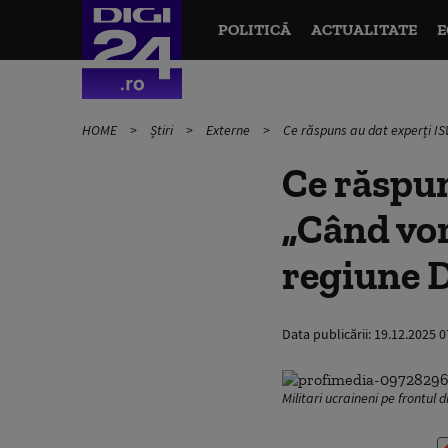
POLITICĂ
ACTUALITATE
E
HOME
Știri
Externe
Ce răspuns au dat experți ISW
Ce răspun
„Când vor
regiune 
Data publicării:
19.12.2025 0
Militari ucraineni pe frontul