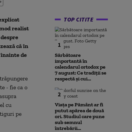
e
TOP CITITE
explicat
 mod realist
t despre
1
izează că în
 înainte de
Sărbătoare
importantă în
calendarul ortodox pe
7 august: Ce tradiții se
străpungere
respectă și cui...
e - fie ca o
2
 asupra
el cu
Viața pe Pământ ar fi
putut apărea de două
tiguri pe
ori. Studiul care pune
sub semnul
întrebării...