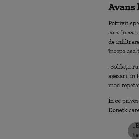
Avans l
Potrivit spe
care încear
de infiltrar
începe asalt
„Soldații ru
așezări, în 
mod repetat
În ce prive
Donețk care
„E
te