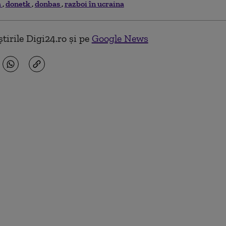
a
donetk
donbas
razboi în ucraina
tirile Digi24.ro și pe
Google News